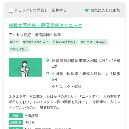
チェックして問合せ・応募する
お気に入りに追加
相模大野内科・呼吸器科クリニック
アクセス良好！准看護師の募集
駅チカ
年間休日120日以上
日勤のみ/夜勤なし
ボーナス・賞与あり
残業ほぼなし
神奈川県相模原市南区相模大野4-5-1A棟
1階
小田急小田原線「相模大野駅」より徒歩
6分
クリニック・健診
２０２５年４月に開院したばかりの新しいクリニックです。 人柄重視で
採用しておりますのでスタッフ間の関係も良好です。 今回産休に入るス
タッフがいるのと、患者数増の...
准看護師
職種
正社員
雇用形態