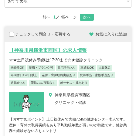
前へ
1
46ページ
次へ
チェックして問合せ・応募する
お気に入りに追加
【神奈川県横浜市西区】の求人情報
☆★土日祝休み/勤務は17:30まで☆★健診クリニック
未経験OK
復職・ブランク可
住宅手当あり
車通勤OK
土日休み
年間休日120日以上
産休・育休取得実績あり
扶養手当・家族手当あり
退職金あり
日勤のみ/夜勤なし
ボーナス・賞与あり
神奈川県横浜市西区
クリニック・健診
【おすすめポイント】 土日祝休みで実働7.5hの健診センター求人です。
産休・育休の取得実績もあり平均勤続年数が長いのが特徴です。健診業
務の経験がない方もエントリ...