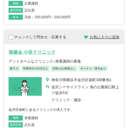
正看護師
職種
正社員
雇用形態
月給：330,000円～500,000円
給与
チェックして問合せ・応募する
お気に入りに追加
柴健会 小谷クリニック
アットホームなクリニック♪准看護師の募集
駅チカ
年間休日120日以上
日勤のみ/夜勤なし
ボーナス・賞与あり
神奈川県横浜市金沢区柴町349番地1
金沢シーサイドライン 海の公園柴口駅よ
り徒歩5分
クリニック・健診
金沢区柴町にあるクリニックの求人です。
准看護師
職種
正社員
雇用形態