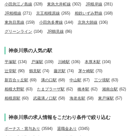
小田急江ノ島線
(328)
東急大井町線
(302)
JR根岸線
(281)
JR相模線
(271)
京王相模原線
(265)
相鉄いずみ野線
(168)
東急目黒線
(159)
小田急多摩線
(144)
京急大師線
(106)
グリーンライン
(104)
JR鶴見線
(86)
神奈川県の人気の駅
平塚駅
(134)
戸塚駅
(109)
川崎駅
(106)
本厚木駅
(104)
辻堂駅
(90)
鶴見駅
(74)
藤沢駅
(74)
茅ケ崎駅
(70)
新百合ヶ丘駅
(69)
溝の口駅
(68)
中山駅
(67)
三ツ境駅
(63)
相模大野駅
(63)
たまプラーザ駅
(62)
橋本駅
(62)
湘南台駅
(62)
相模原駅
(60)
武蔵溝ノ口駅
(58)
海老名駅
(58)
東戸塚駅
(57)
神奈川県の求人情報をこだわり条件で絞り込む
ボーナス・賞与あり
(3594)
退職金あり
(3345)