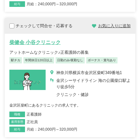
月給：240,000円～320,000円
給与
チェックして問合せ・応募する
お気に入りに追加
柴健会 小谷クリニック
アットホームなクリニック♪正看護師の募集
駅チカ
年間休日120日以上
日勤のみ/夜勤なし
ボーナス・賞与あり
神奈川県横浜市金沢区柴町349番地1
金沢シーサイドライン 海の公園柴口駅よ
り徒歩5分
クリニック・健診
金沢区柴町にあるクリニックの求人です。
正看護師
職種
正社員
雇用形態
月給：240,000円～320,000円
給与