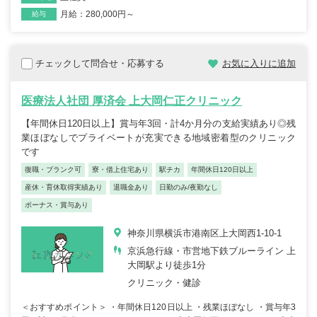
月給：280,000円～
給与
チェックして問合せ・応募する
お気に入りに追加
医療法人社団 厚済会 上大岡仁正クリニック
【年間休日120日以上】賞与年3回・計4か月分の支給実績あり◎残
業ほぼなしでプライベートが充実できる地域密着型のクリニック
です
復職・ブランク可
寮・借上住宅あり
駅チカ
年間休日120日以上
産休・育休取得実績あり
退職金あり
日勤のみ/夜勤なし
ボーナス・賞与あり
神奈川県横浜市港南区上大岡西1-10-1
京浜急行線・市営地下鉄ブルーライン 上
大岡駅より徒歩1分
クリニック・健診
＜おすすめポイント＞ ・年間休日120日以上 ・残業ほぼなし ・賞与年3