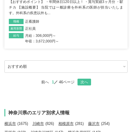
【おすすめポイント】 ・年間休日120日以上！ ・賞与実績3ヶ月分 ・駅
チカ 【施設概要】 当院では一般診療を外科系の医師が担当いたしま
す。外科系の疾患以外も...
正看護師
職種
正社員
雇用形態
月給：306,000円～
給与
年収：3,672,000円～
前へ
1
46ページ
次へ
神奈川県のエリア別求人情報
横浜市
(1675)
川崎市
(826)
相模原市
(281)
藤沢市
(254)