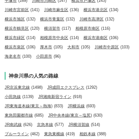
平塚市
(169)
川崎市川崎区
(147)
横浜市戸塚区
(143)
川崎市宮前区
(141)
川崎市麻生区
(136)
横浜市港北区
(134)
横浜市旭区
(132)
横浜市青葉区
(132)
川崎市高津区
(132)
横浜市鶴見区
(120)
横須賀市
(117)
相模原市南区
(116)
横浜市緑区
(114)
相模原市中央区
(114)
横浜市港南区
(106)
横浜市泉区
(106)
厚木市
(105)
大和市
(105)
川崎市中原区
(103)
海老名市
(100)
小田原市
(96)
神奈川県の人気の路線
JR京浜東北線
(1498)
JR成田エクスプレス
(1292)
小田急線
(1139)
JR湘南新宿ライン
(918)
JR東海道本線(東京～熱海)
(833)
JR横浜線
(693)
東急田園都市線
(685)
JR中央本線(東京～塩尻)
(630)
JR南武線
(626)
京急本線
(577)
JR横須賀線
(514)
ブルーライン
(462)
東急東横線
(419)
相鉄本線
(388)