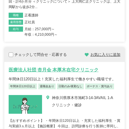
回・計4か月分 ＜クリニックについて＞ 上大岡仁正クリニックは、上大
岡駅から徒歩2分...
正看護師
職種
正社員
雇用形態
月給：257,000円～
給与
年収：4,210,000円～
チェックして問合せ・応募する
お気に入りに追加
医療法人社団 杏月会 本厚木在宅クリニック
年間休日120日以上！充実した福利厚生で働きやすい職場です。
年間休日120日以上
退職金あり
日勤のみ/夜勤なし
ボーナス・賞与あり
神奈川県厚木市旭町3-14-3AVAIL 1-A
クリニック・健診
【おすすめポイント】 ・年間休日120日以上 ・充実した福利厚生 ・賞
与実績3ヵ月以上 【施設概要】 今回は、訪問診療を行う医師に帯同し、