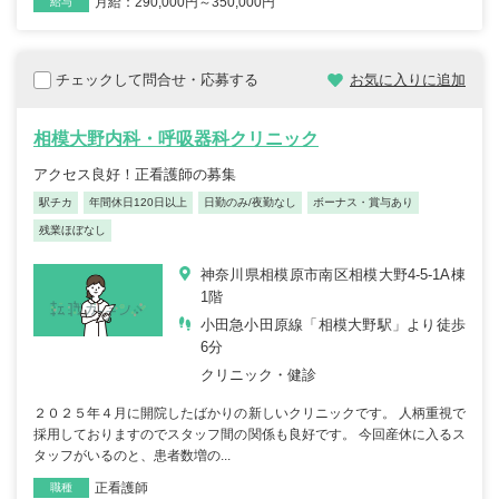
月給：290,000円～350,000円
給与
チェックして問合せ・応募する
お気に入りに追加
相模大野内科・呼吸器科クリニック
アクセス良好！正看護師の募集
駅チカ
年間休日120日以上
日勤のみ/夜勤なし
ボーナス・賞与あり
残業ほぼなし
神奈川県相模原市南区相模大野4-5-1A棟
1階
小田急小田原線「相模大野駅」より徒歩
6分
クリニック・健診
２０２５年４月に開院したばかりの新しいクリニックです。 人柄重視で
採用しておりますのでスタッフ間の関係も良好です。 今回産休に入るス
タッフがいるのと、患者数増の...
正看護師
職種