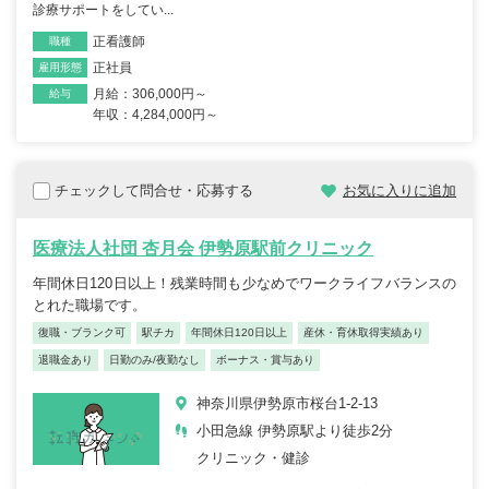
診療サポートをしてい...
正看護師
職種
正社員
雇用形態
月給：306,000円～
給与
年収：4,284,000円～
チェックして問合せ・応募する
お気に入りに追加
医療法人社団 杏月会 伊勢原駅前クリニック
年間休日120日以上！残業時間も少なめでワークライフバランスの
とれた職場です。
復職・ブランク可
駅チカ
年間休日120日以上
産休・育休取得実績あり
退職金あり
日勤のみ/夜勤なし
ボーナス・賞与あり
神奈川県伊勢原市桜台1-2-13
小田急線 伊勢原駅より徒歩2分
クリニック・健診