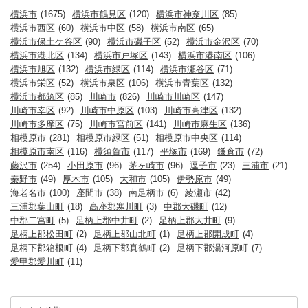
横浜市
(1675)
横浜市鶴見区
(120)
横浜市神奈川区
(85)
横浜市西区
(60)
横浜市中区
(58)
横浜市南区
(65)
横浜市保土ケ谷区
(90)
横浜市磯子区
(52)
横浜市金沢区
(70)
横浜市港北区
(134)
横浜市戸塚区
(143)
横浜市港南区
(106)
横浜市旭区
(132)
横浜市緑区
(114)
横浜市瀬谷区
(71)
横浜市栄区
(52)
横浜市泉区
(106)
横浜市青葉区
(132)
横浜市都筑区
(85)
川崎市
(826)
川崎市川崎区
(147)
川崎市幸区
(92)
川崎市中原区
(103)
川崎市高津区
(132)
川崎市多摩区
(75)
川崎市宮前区
(141)
川崎市麻生区
(136)
相模原市
(281)
相模原市緑区
(51)
相模原市中央区
(114)
相模原市南区
(116)
横須賀市
(117)
平塚市
(169)
鎌倉市
(72)
藤沢市
(254)
小田原市
(96)
茅ヶ崎市
(96)
逗子市
(23)
三浦市
(21)
秦野市
(49)
厚木市
(105)
大和市
(105)
伊勢原市
(49)
海老名市
(100)
座間市
(38)
南足柄市
(6)
綾瀬市
(42)
三浦郡葉山町
(18)
高座郡寒川町
(3)
中郡大磯町
(12)
中郡二宮町
(5)
足柄上郡中井町
(2)
足柄上郡大井町
(9)
足柄上郡松田町
(2)
足柄上郡山北町
(1)
足柄上郡開成町
(4)
足柄下郡箱根町
(4)
足柄下郡真鶴町
(2)
足柄下郡湯河原町
(7)
愛甲郡愛川町
(11)