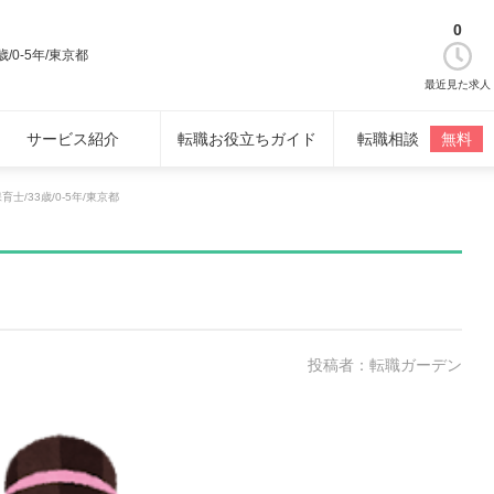
0
歳/0-5年/東京都
最近見た求人
サービス紹介
転職お役立ちガイド
転職相談
無料
育士/33歳/0-5年/東京都
投稿者：転職ガーデン