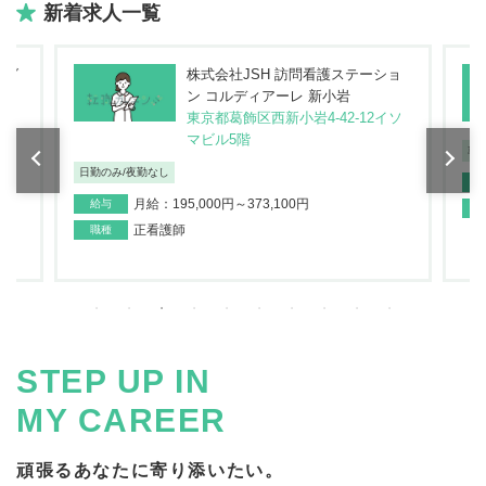
新着求人一覧
浜グ
株式会社JSH 訪問看護ステーショ
ン コルディアーレ 新小岩
東京都葛飾区西新小岩4-42-12イソ
マビル5階
車
日勤のみ/夜勤なし
月給：195,000円～373,100円
給与
正看護師
職種
STEP UP IN
MY CAREER
頑張るあなたに寄り添いたい。