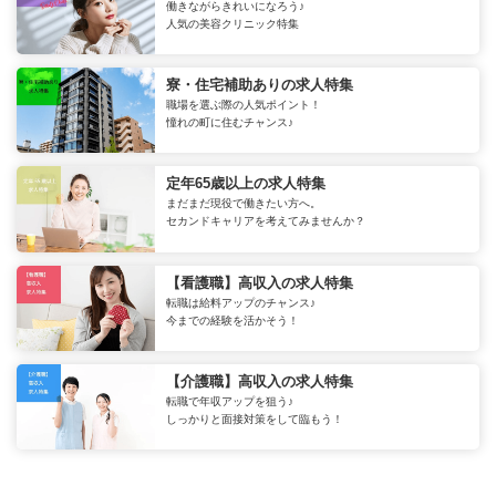
働きながらきれいになろう♪
人気の美容クリニック特集
寮・住宅補助ありの求人特集
職場を選ぶ際の人気ポイント！
憧れの町に住むチャンス♪
定年65歳以上の求人特集
まだまだ現役で働きたい方へ。
セカンドキャリアを考えてみませんか？
【看護職】高収入の求人特集
転職は給料アップのチャンス♪
今までの経験を活かそう！
【介護職】高収入の求人特集
転職で年収アップを狙う♪
しっかりと面接対策をして臨もう！