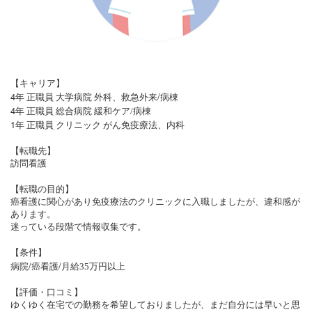
【キャリア】
4
/
年 正職員 大学病院 外科、救急外来
病棟
4
年 正職員 総合病院 緩和ケア/病棟
1
年 正職員 クリニック がん免疫療法、内科
【転職先】
訪問看護
【転職の目的】
癌看護に関心があり免疫療法のクリニックに入職しましたが、違和感が
あります。
迷っている段階で情報収集です。
【条件】
/
/
病院
癌看護
月給35万円以上
【評価・口コミ】
ゆくゆく在宅での勤務を希望しておりましたが、まだ自分には早いと思