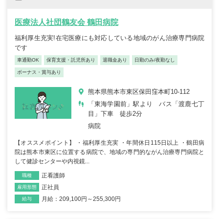
医療法人社団鶴友会 鶴田病院
福利厚生充実!在宅医療にも対応している地域のがん治療専門病院
です
車通勤OK
保育支援・託児所あり
退職金あり
日勤のみ/夜勤なし
ボーナス・賞与あり
熊本県熊本市東区保田窪本町10-112
「東海学園前」駅より バス「渡鹿七丁
目」下車 徒歩2分
病院
【オススメポイント】 ・福利厚生充実 ・年間休日115日以上 ・鶴田病
院は熊本市東区に位置する病院で、地域の専門的ながん治療専門病院と
して健診センターや内視鏡...
正看護師
職種
正社員
雇用形態
月給：209,100円～255,300円
給与