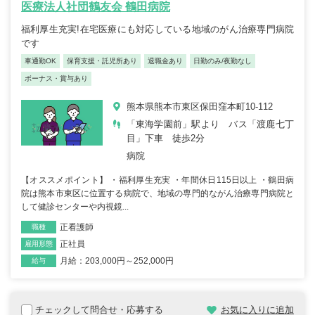
医療法人社団鶴友会 鶴田病院
福利厚生充実!在宅医療にも対応している地域のがん治療専門病院
です
車通勤OK
保育支援・託児所あり
退職金あり
日勤のみ/夜勤なし
ボーナス・賞与あり
熊本県熊本市東区保田窪本町10-112
「東海学園前」駅より バス「渡鹿七丁
目」下車 徒歩2分
病院
【オススメポイント】 ・福利厚生充実 ・年間休日115日以上 ・鶴田病
院は熊本市東区に位置する病院で、地域の専門的ながん治療専門病院と
して健診センターや内視鏡...
正看護師
職種
正社員
雇用形態
月給：203,000円～252,000円
給与
チェックして問合せ・応募する
お気に入りに追加