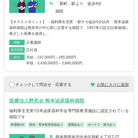
「新町」駅より 徒歩4分
病院
【オススメポイント】 ・福利厚生充実 ・駅チカ徒歩5分以内 ・熊本泌尿
器科病院は熊本市の中心部に位置する病院で、1957年の設立以来地域に
根ざした医療を提供し...
正看護師
職種
正社員
雇用形態
月給：237,000円～265,000円
給与
年収：3,430,000円～3,840,000円
チェックして問合せ・応募する
お気に入りに追加
医療法人野尻会 熊本泌尿器科病院
福利厚生充実!日本泌尿器科学会専門医教育施設に認定されている
病院です
車通勤OK
産休・育休取得実績あり
退職金あり
ボーナス・賞与あり
熊本県熊本市中央区新町４丁目7-22