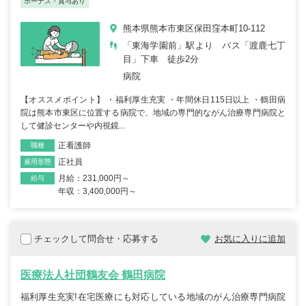
ボーナス・賞与あり
熊本県熊本市東区保田窪本町10-112
「東海学園前」駅より バス「渡鹿七丁
目」下車 徒歩2分
病院
【オススメポイント】 ・福利厚生充実 ・年間休日115日以上 ・鶴田病
院は熊本市東区に位置する病院で、地域の専門的ながん治療専門病院と
して健診センターや内視鏡...
正看護師
職種
正社員
雇用形態
月給：231,000円～
給与
年収：3,400,000円～
チェックして問合せ・応募する
お気に入りに追加
医療法人社団鶴友会 鶴田病院
福利厚生充実!在宅医療にも対応している地域のがん治療専門病院