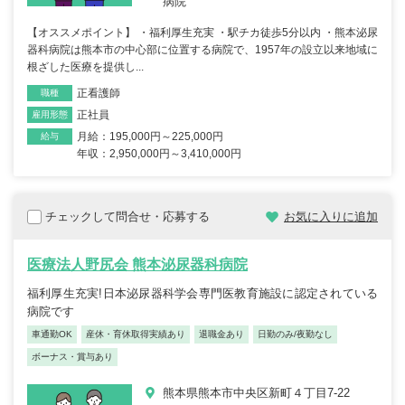
病院
【オススメポイント】 ・福利厚生充実 ・駅チカ徒歩5分以内 ・熊本泌尿
器科病院は熊本市の中心部に位置する病院で、1957年の設立以来地域に
根ざした医療を提供し...
正看護師
職種
正社員
雇用形態
月給：195,000円～225,000円
給与
年収：2,950,000円～3,410,000円
チェックして問合せ・応募する
お気に入りに追加
医療法人野尻会 熊本泌尿器科病院
福利厚生充実!日本泌尿器科学会専門医教育施設に認定されている
病院です
車通勤OK
産休・育休取得実績あり
退職金あり
日勤のみ/夜勤なし
ボーナス・賞与あり
熊本県熊本市中央区新町４丁目7-22