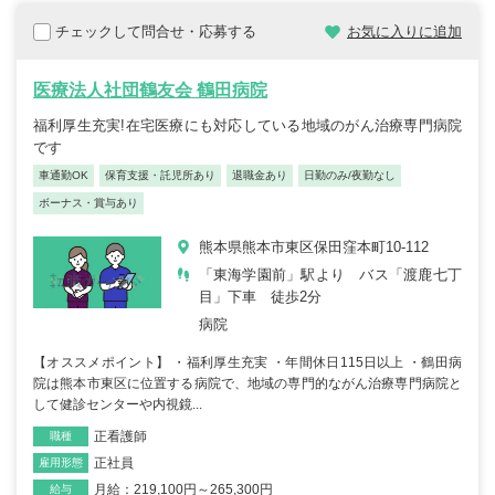
チェックして問合せ・応募する
お気に入りに追加
医療法人社団鶴友会 鶴田病院
福利厚生充実!在宅医療にも対応している地域のがん治療専門病院
です
車通勤OK
保育支援・託児所あり
退職金あり
日勤のみ/夜勤なし
ボーナス・賞与あり
熊本県熊本市東区保田窪本町10-112
「東海学園前」駅より バス「渡鹿七丁
目」下車 徒歩2分
病院
【オススメポイント】 ・福利厚生充実 ・年間休日115日以上 ・鶴田病
院は熊本市東区に位置する病院で、地域の専門的ながん治療専門病院と
して健診センターや内視鏡...
正看護師
職種
正社員
雇用形態
月給：219,100円～265,300円
給与