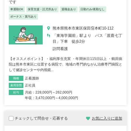
です
車通勤OK
保育支援・託児所あり
退職金あり
日勤のみ/夜勤なし
ボーナス・賞与あり
熊本県熊本市東区保田窪本町10-112
「東海学園前」駅より バス「渡鹿七丁
目」下車 徒歩2分
訪問看護
【オススメポイント】 ・福利厚生充実 ・年間休日115日以上 ・鶴田病
院は熊本市東区に位置する病院で、地域の専門的ながん治療専門病院と
して健診センターや内視鏡...
正看護師
職種
正社員
雇用形態
月給：228,000円～262,000円
給与
年収：3,470,000円～4,000,000円
チェックして問合せ・応募する
お気に入りに追加