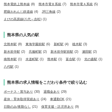
熊本電鉄上熊本線
(8)
熊本市電Ｂ系統
(7)
熊本市電Ａ系統
(5)
肥薩おれんじ鉄道線
(4)
JR三角線
(2)
えびの高原線(八代～吉松)
(1)
熊本県の人気の駅
北熊本駅
(8)
東海学園前駅
(6)
新町駅
(4)
植木駅
(3)
新水前寺駅
(2)
呉服町駅
(2)
新水前寺駅前駅
(2)
瀬田駅
(2)
南熊本駅
(1)
水道町駅
(1)
熊本駅
(1)
富合駅
(1)
光の森駅
(1)
八代駅
(1)
熊本県の求人情報をこだわり条件で絞り込む
ボーナス・賞与あり
(30)
退職金あり
(29)
産休・育休取得実績あり
(24)
車通勤OK
(21)
日勤のみ/夜勤なし
(21)
保育支援・託児所あり
(9)