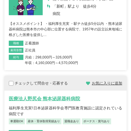
「新町」駅より 徒歩4分
病院
【オススメポイント】 ・福利厚生充実 ・駅チカ徒歩5分以内 ・熊本泌尿
器科病院は熊本市の中心部に位置する病院で、1957年の設立以来地域に
根ざした医療を提供し...
正看護師
職種
正社員
雇用形態
月給：298,000円～326,000円
給与
年収：4,160,000円～4,570,000円
チェックして問合せ・応募する
お気に入りに追加
医療法人野尻会 熊本泌尿器科病院
福利厚生充実!日本泌尿器科学会専門医教育施設に認定されている
病院です
車通勤OK
産休・育休取得実績あり
退職金あり
ボーナス・賞与あり