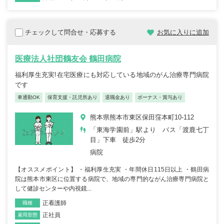
チェックして問合せ・応募する
お気に入りに追加
医療法人社団鶴友会 鶴田病院
福利厚生充実!在宅医療にも対応している地域のがん治療専門病院
です
車通勤OK
保育支援・託児所あり
退職金あり
ボーナス・賞与あり
熊本県熊本市東区保田窪本町10-112
「東海学園前」駅より バス「渡鹿七丁
目」下車 徒歩2分
病院
【オススメポイント】 ・福利厚生充実 ・年間休日115日以上 ・鶴田病
院は熊本市東区に位置する病院で、地域の専門的ながん治療専門病院と
して健診センターや内視鏡...
正看護師
職種
正社員
雇用形態