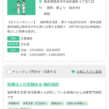
熊本県熊本市中央区新町４丁目7-22
「新町」駅より 徒歩4分
病院
【オススメポイント】 ・福利厚生充実 ・駅チカ徒歩5分以内 ・熊本泌尿
器科病院は熊本市の中心部に位置する病院で、1957年の設立以来地域に
根ざした医療を提供し...
正看護師
職種
正社員
雇用形態
月給：276,000円～303,000円
給与
年収：4,020,000円～4,450,000円
チェックして問合せ・応募する
お気に入りに追加
医療法人社団鶴友会 鶴田病院
福利厚生充実!在宅医療にも対応している地域のがん治療専門病院
です
車通勤OK
保育支援・託児所あり
退職金あり
日勤のみ/夜勤なし