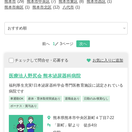
熊本市
(29)
熊本市中央区
(7)
熊本市東区
(8)
熊本市西区
(1)
熊本市南区
(1)
熊本市北区
(12)
八代市
(1)
前へ
1
3ページ
次へ
チェックして問合せ・応募する
お気に入りに追加
医療法人野尻会 熊本泌尿器科病院
福利厚生充実!日本泌尿器科学会専門医教育施設に認定されている
病院です
車通勤OK
産休・育休取得実績あり
退職金あり
日勤のみ/夜勤なし
ボーナス・賞与あり
熊本県熊本市中央区新町４丁目7-22
「新町」駅より 徒歩4分