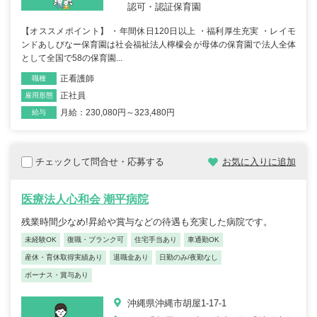
認可・認証保育園
【オススメポイント】 ・年間休日120日以上 ・福利厚生充実 ・レイモ
ンドあしびなー保育園は社会福祉法人檸檬会が母体の保育園で法人全体
として全国で58の保育園...
正看護師
職種
正社員
雇用形態
月給：230,080円～323,480円
給与
チェックして問合せ・応募する
お気に入りに追加
医療法人心和会 潮平病院
残業時間少なめ!昇給や賞与などの待遇も充実した病院です。
未経験OK
復職・ブランク可
住宅手当あり
車通勤OK
産休・育休取得実績あり
退職金あり
日勤のみ/夜勤なし
ボーナス・賞与あり
沖縄県沖縄市胡屋1-17-1