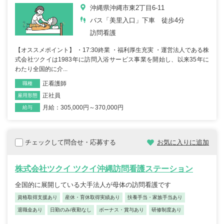
沖縄県沖縄市東2丁目6-11
バス「美里入口」下車 徒歩4分
訪問看護
【オススメポイント】 ・17:30終業 ・福利厚生充実 ・運営法人である株
式会社ツクイは1983年に訪問入浴サービス事業を開始し、以来35年に
わたり全国的に介...
正看護師
職種
正社員
雇用形態
月給：305,000円～370,000円
給与
チェックして問合せ・応募する
お気に入りに追加
株式会社ツクイ ツクイ沖縄訪問看護ステーション
全国的に展開している大手法人が母体の訪問看護です
資格取得支援あり
産休・育休取得実績あり
扶養手当・家族手当あり
退職金あり
日勤のみ/夜勤なし
ボーナス・賞与あり
研修制度あり