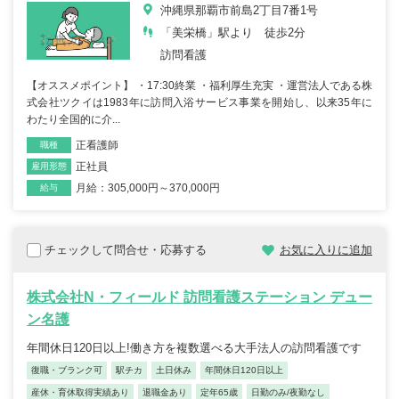
沖縄県那覇市前島2丁目7番1号
「美栄橋」駅より 徒歩2分
訪問看護
【オススメポイント】 ・17:30終業 ・福利厚生充実 ・運営法人である株
式会社ツクイは1983年に訪問入浴サービス事業を開始し、以来35年に
わたり全国的に介...
正看護師
職種
正社員
雇用形態
月給：305,000円～370,000円
給与
チェックして問合せ・応募する
お気に入りに追加
株式会社N・フィールド 訪問看護ステーション デュー
ン名護
年間休日120日以上!働き方を複数選べる大手法人の訪問看護です
復職・ブランク可
駅チカ
土日休み
年間休日120日以上
産休・育休取得実績あり
退職金あり
定年65歳
日勤のみ/夜勤なし