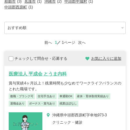
那覇市
(3)
名護市
(1)
沖縄市
(2)
中頭郡中城村
(1)
中頭郡西原町
(1)
前へ
1
1ページ
次へ
チェックして問合せ・応募する
お気に入りに追加
医療法人 平成会 とうま内科
賞与実績4ヶ月以上！残業時間も少なめでワークライフバランスの
とれた職場です。
復職・ブランク可
住宅手当あり
車通勤OK
産休・育休取得実績あり
退職金あり
ボーナス・賞与あり
残業ほぼなし
沖縄県中頭郡西原町字幸地973-3
クリニック・健診