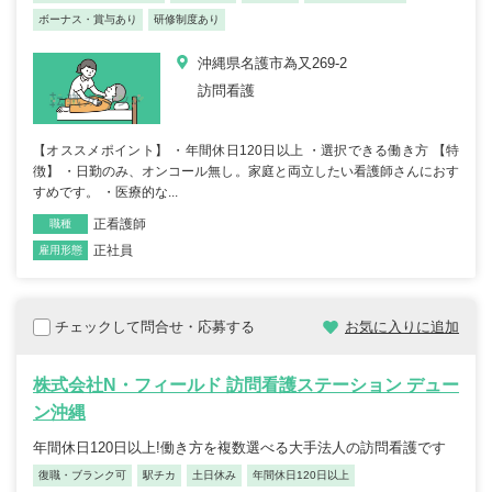
ボーナス・賞与あり
研修制度あり
沖縄県名護市為又269-2
訪問看護
【オススメポイント】 ・年間休日120日以上 ・選択できる働き方 【特
徴】 ・日勤のみ、オンコール無し。家庭と両立したい看護師さんにおす
すめです。 ・医療的な...
正看護師
職種
正社員
雇用形態
チェックして問合せ・応募する
お気に入りに追加
株式会社N・フィールド 訪問看護ステーション デュー
ン沖縄
年間休日120日以上!働き方を複数選べる大手法人の訪問看護です
復職・ブランク可
駅チカ
土日休み
年間休日120日以上