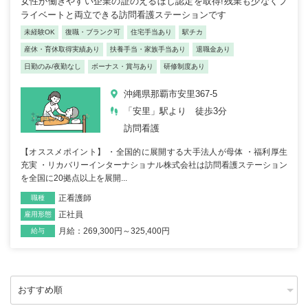
女性が働きやすい企業の証のえるぼし認定を取得!残業も少なくプ
ライベートと両立できる訪問看護ステーションです
未経験OK
復職・ブランク可
住宅手当あり
駅チカ
産休・育休取得実績あり
扶養手当・家族手当あり
退職金あり
日勤のみ/夜勤なし
ボーナス・賞与あり
研修制度あり
沖縄県那覇市安里367-5
「安里」駅より 徒歩3分
訪問看護
【オススメポイント】 ・全国的に展開する大手法人が母体 ・福利厚生
充実 ・リカバリーインターナショナル株式会社は訪問看護ステーション
を全国に20拠点以上を展開...
正看護師
職種
正社員
雇用形態
月給：269,300円～325,400円
給与