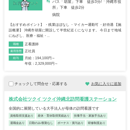
バス「胡屋」下車 徒歩3分/「沖縄市役
所」下車 徒歩2分
病院
【おすすめポイント】 ・残業ほぼなし ・マイカー通勤可 ・好待遇 【施
設概要】 沖縄市胡屋に開設して半世紀近くになります。 今日まで地域
にねざし、医療・福祉・...
正看護師
職種
正社員
雇用形態
月給：194,100円～
給与
年収：2,329,000円～
チェックして問合せ・応募する
お気に入りに追加
株式会社ツクイ ツクイ沖縄北訪問看護ステーション
全国的に展開している大手法人が母体の訪問看護です
資格取得支援あり
産休・育休取得実績あり
扶養手当・家族手当あり
退職金あり
日勤のみ/夜勤なし
ボーナス・賞与あり
研修制度あり