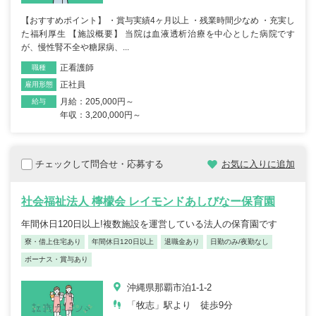
【おすすめポイント】 ・賞与実績4ヶ月以上 ・残業時間少なめ ・充実し
た福利厚生 【施設概要】 当院は血液透析治療を中心とした病院です
が、慢性腎不全や糖尿病、...
正看護師
職種
正社員
雇用形態
月給：205,000円～
給与
年収：3,200,000円～
チェックして問合せ・応募する
お気に入りに追加
社会福祉法人 檸檬会 レイモンドあしびなー保育園
年間休日120日以上!複数施設を運営している法人の保育園です
寮・借上住宅あり
年間休日120日以上
退職金あり
日勤のみ/夜勤なし
ボーナス・賞与あり
沖縄県那覇市泊1-1-2
「牧志」駅より 徒歩9分