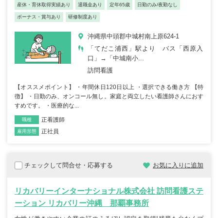
産休・育休取得実績あり
退職金あり
定年65歳
日勤のみ/夜勤なし
ボーナス・賞与あり
研修制度あり
沖縄県中頭郡中城村南上原624-1
「てだこ浦西」駅より バス「西原入
口」→「中城南小...
訪問看護
【オススメポイント】 ・年間休日120日以上 ・選択できる働き方 【特
徴】 ・日勤のみ、オンコール無し。家庭と両立したい看護師さんにおす
すめです。 ・医療的な...
正看護師
職種
正社員
雇用形態
チェックして問合せ・応募する
お気に入りに追加
リカバリーインターナショナル株式会社 訪問看護ステ
ーション リカバリー沖縄 那覇事務所