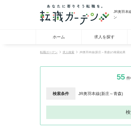
JR奥羽本
ン
ホーム
求人を探す
転職ガーデン
求人検索
JR奥羽本線(新庄～青森)の検索結果
55
件
検索条件
JR奥羽本線(新庄～青森)
検