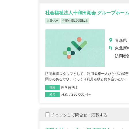
社会福祉法人十和田湖会 グループホー
土日休み
年間休日120日以上
保育士/33歳/0-5年/東京都
保育士
青森県
2025/05/08
2025/
東北新
訪問看
【キャリア】12年 正社員 認可保育園 【転職
【キャリア】 3年 正社
先】認可保育園（正社員） 【転職の...
もっと見
認可保育園 【転職先】 
訪問看護スタッフとして、利用者様一人ひとりの状態
る
関心のある方や、じっくり利用者様と向き合いたい...
理学療法士
職種
月給：280,000円～
雇用形態
給与
チェックして問合せ・応募する