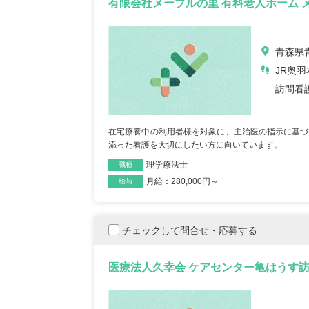
有限会社メープルの里 有料老人ホーム 
青森県
JR奥羽
訪問看
在宅療養中の利用者様を対象に、主治医の指示に基づ
添った看護を大切にしたい方に向いています。
理学療法士
職種
月給：280,000円～
雇用形態
給与
チェックして問合せ・応募する
医療法人久幸会 ケアセンター亀はうす