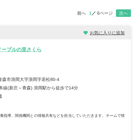
前へ
1
6ページ
次へ
お気に入りに追加
メープルの里さくら
青森市浪岡大字浪岡字若松80-4
本線(新庄～青森) 浪岡駅から徒歩で14分
護
養指導、関係機関との情報共有などを担当していただきます。チームで情