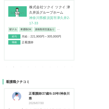
株式会社JSH 訪問看護ス
医
テーション コルディアー
介
レ 新小岩
ン
東京都葛飾区西新小岩4-4
埼
2-12イソマビル5階
地
日勤のみ/夜勤なし
車通勤OK
産休・育
...
月給：195,000円～373,100円
給与
月給：237
給与
正看護師
職種
正看護師
職種
看護職クチコミ
看護師/29歳/6-10年/神奈川県
正看護
2026/06/23
2025
【キャリア】 約5年 常勤 急性期病院 病棟 約3年
【キャリア】 約3年 