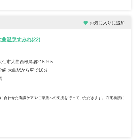
イノベーション合同会社
株式会社ツクイ ツクイ 津
看護ステーションな
久井浜グループホーム
 松戸サテライト
神奈川県横須賀市津久井2-
お気に入りに追加
県松戸市仲井町2-7-6
17-33
ビル101
...
駅チカ
車通勤OK
資格取得支援あり
曲温泉すみれ(22)
0日以上
月給：221,900円～305,000円
給与
...
正看護師
職種
仙市大曲西根鳥居215-9-5
000円～
幹線 大曲駅から車で10分
護
に合わせた看護ケアやご家族への支援を行っていただきます。在宅看護に
師/30歳/経験5-10年/千
正看護師/27歳/6-10年/神奈川
県
09/25
2026/07/30