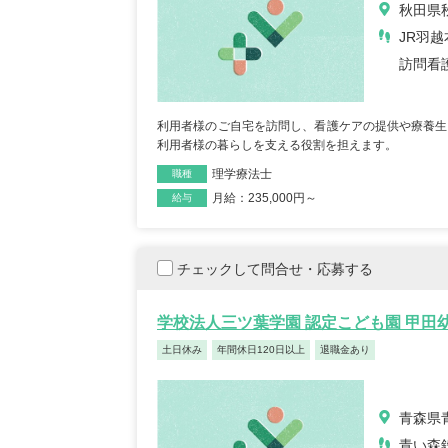
秋田県秋
JR羽越
訪問看
利用者様のご自宅を訪問し、看護ケアの提供や療養生
利用者様の暮らしを支える役割を担えます。
理学療法士
職種
月給：235,000円～
雇用形態
給与
チェックして問合せ・応募する
学校法人三ツ葉学園 認定こども園 甲田
土日休み
年間休日120日以上
退職金あり
青森県
青い森