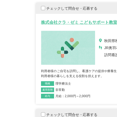
【キャリア】 約7年 正社員 総合病院 病棟 約6年
【キャリア】 4年 正
ブランク 約1年 パート デイサー...
もっと見る
来/病棟 4年 正職員 総合病
チェックして問合せ・応募する
株式会社クラ・ゼミ こどもサポート教
秋田県
JR奥羽
訪問看
初任者/53歳/0-4年/千葉県
介護福
2025/09/22
奈川
利用者様のご自宅を訪問し、看護ケアの提供や療養生
2025/
利用者様の暮らしを支える役割を担えます。
【キャリア】 約半年年 常勤 デイサービス 約半
【キャリア】 約5年
年 常勤 老健 約3年 常勤 グループ...
もっと
理学療法士
職種
ス 約10年 正社員 特別
見る
非常勤
雇用形態
月給：2,000円～2,000円
給与
チェックして問合せ・応募する