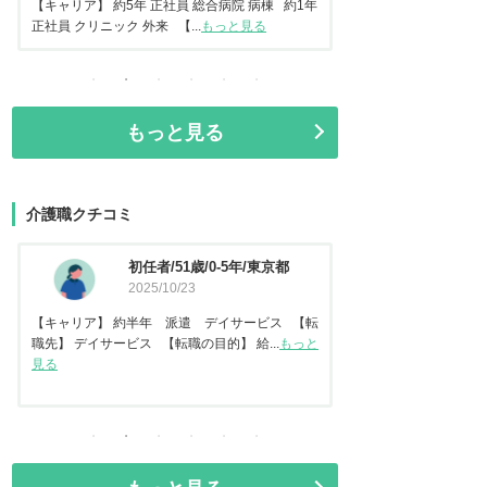
常勤 地域包括ケア病棟 【転...
もっと見る
正社員 美容クリニック 
もっと見る
介護職クチコミ
資格なし/20歳/0-5年/東京都
介護福
2025/10/14
都
2025
【キャリア】 約2年 正社員 倉庫内作業 【転
【キャリア】 約7年
職先】 特別養護老人ホーム 【転職の目...
もっと
【転職先】 有料老人ホ
見る
る