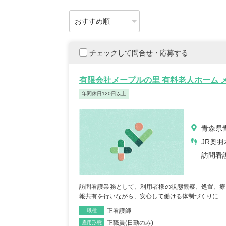
チェックして問合せ・応募する
有限会社メープルの里 有料老人ホーム 
年間休日120日以上
青森県
JR奥羽
訪問看
訪問看護業務として、利用者様の状態観察、処置、療
報共有を行いながら、安心して働ける体制づくりに...
正看護師
職種
正職員(日勤のみ)
雇用形態