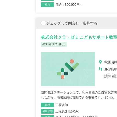
月給：300,000円～
給与
チェックして問合せ・応募する
株式会社クラ・ゼミ こどもサポート教
年間休日120日以上
秋田県
JR奥羽
訪問看
訪問看護ステーションにて、利用者様のご自宅を訪問
しながら、地域医療に貢献できる環境です。オンコ...
正看護師
職種
正職員(日勤のみ)
雇用形態