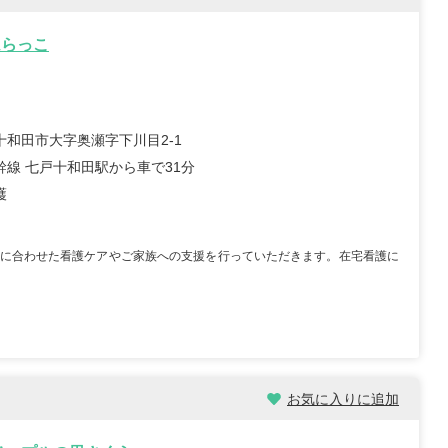
ムらっこ
/30歳/6-10年/東京都
保育士/24歳/0-5年/神奈川県
十和田市大字奥瀬字下川目2-1
11/04
2025/10/24
幹線 七戸十和田駅から車で31分
護
【キャリア】 3年 正社員 認可保育園 【転職
先】 認可保育園（正社員） 【転職の目...
もっと
員 認可保育園 6年 正社員
見る
認可保育...
もっと見る
に合わせた看護ケアやご家族への支援を行っていただきます。在宅看護に
お気に入りに追加