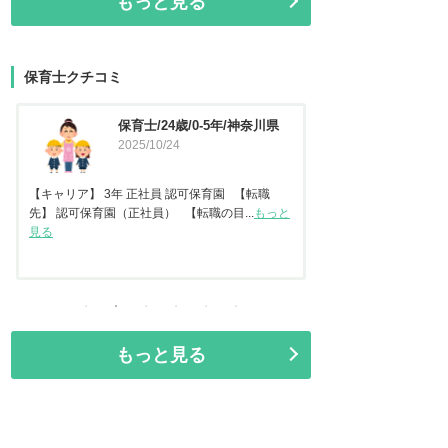
もっと見る
保育士クチコミ
保育士/45歳/20-25年/東京都
保育士
2025/09/11
県
2025
【キャリア】 認可保
任保育士として職員指導
【キャリア】22年 正社員 認可保育園2年 認定こ
見る
ども園 【転職先】保育園（認可...
もっと見る
もっと見る