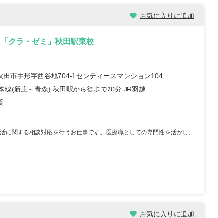
職員 大学病院 外科、救急外
【キャリア】 約5年 正社員 総合病院 病棟 約1年
院 ...
もっと見る
正社員 クリニック 外来 【...
もっと見る
お気に入りに追加
室「クラ・ゼミ」秋田駅東校
秋田市手形字西谷地704-1センティースマンション104
本線(新庄～青森) 秋田駅から徒歩で20分 JR羽越...
護
祉士/46歳/20-25年/神
初任者/51歳/0-5年/東京都
県
2025/10/23
活に関する相談対応を行うお仕事です。医療職としての専門性を活かし、
10/29
【キャリア】 約半年 派遣 デイサービス 【転
 正社員 放課後デイサービ
職先】 デイサービス 【転職の目的】 給...
もっと
養護老人ホー...
もっと見る
見る
お気に入りに追加