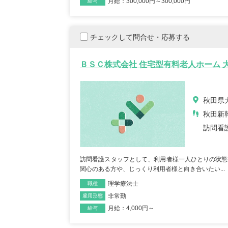
月給：300,000円～300,000円
給与
リカバリーインターナシ
T-
ョナル株式会社 訪問看護
訪問
ステーション リカバリ
チェックして問合せ・応募する
のは
ー 池尻大橋事務所
千葉
東京都世田谷区世田谷区
青塚
ＢＳＣ株式会社 住宅型有料老人ホーム 大
池尻3-3-1キドビル5階
車通勤OK
年間休日12
...
未経験OK
復職・ブランク可
住宅手当あり
産休・育休取得実績あり
月給：320,600円～369,000円
給与
秋田県大
月給：110,
給与
正看護師
職種
正看護師
職種
秋田新
訪問看
訪問看護スタッフとして、利用者様一人ひとりの状態
関心のある方や、じっくり利用者様と向き合いたい...
理学療法士
職種
正看護師/39歳/16-20年/東京
正看護
非常勤
雇用形態
都
葉県
月給：4,000円～
給与
2025/10/20
2022/