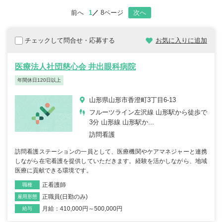
前へ
1
8ページ
次へ
チェックして問合せ・応募する
お気に入りに追加
医療法人社団慈心会 井出眼科病院
年間休日120日以上
山形県山形市香澄町3丁目6-13
フルーツライン左沢線 山形駅から徒歩で
3分 山形線 山形駅か...
訪問看護
訪問看護ステーションの一員として、医療機関やケアマネジャーと連携
しながら在宅看護を提供していただきます。経験を活かしながら、地域
医療に貢献できる環境です。
正看護師
職種
正職員(日勤のみ)
雇用形態
月給：410,000円～500,000円
給与