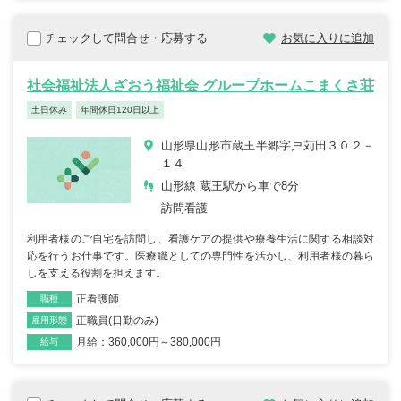
チェックして問合せ・応募する
お気に入りに追加
社会福祉法人ざおう福祉会 グループホームこまくさ荘
土日休み
年間休日120日以上
山形県山形市蔵王半郷字戸苅田３０２－
１４
山形線 蔵王駅から車で8分
訪問看護
利用者様のご自宅を訪問し、看護ケアの提供や療養生活に関する相談対
応を行うお仕事です。医療職としての専門性を活かし、利用者様の暮ら
しを支える役割を担えます。
正看護師
職種
正職員(日勤のみ)
雇用形態
月給：360,000円～380,000円
給与