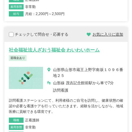
非常勤
雇用形態
月給：2,200円～2,500円
給与
チェックして問合せ・応募する
お気に入りに追加
社会福祉法人ざおう福祉会 わいわいホーム
退職金あり
山形県山形市蔵王上野字南坂１０９６番
地２５
山形線 茂吉記念館前駅から車で7分
訪問看護
訪問看護ステーションにて、利用者様のご自宅を訪問し、健康状態の確
認や必要な看護ケアを行っていただきます。経験を活かしながら、地域
医療に貢献できる環境です。
正看護師
職種
非常勤
雇用形態