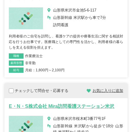
山形県米沢市金池5-6-117
山形新幹線 米沢駅から車で7分
訪問看護
利用者様のご自宅を訪問し、看護ケアの提供や療養生活に関する相談対
応を行うお仕事です。医療職としての専門性を活かし、利用者様の暮ら
しを支える役割を担えます。
作業療法士
職種
非常勤
雇用形態
月給：1,800円～2,100円
給与
チェックして問合せ・応募する
お気に入りに追加
E・N・S株式会社 Mira訪問看護ステーション米沢
山形県米沢市桜木町3番77号1F
山形新幹線 米沢駅から徒歩で18分 山形
線 米沢駅から徒歩で...