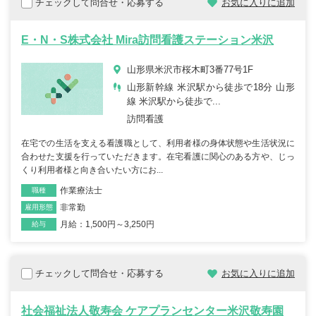
チェックして問合せ・応募する
お気に入りに追加
E・N・S株式会社 Mira訪問看護ステーション米沢
山形県米沢市桜木町3番77号1F
山形新幹線 米沢駅から徒歩で18分 山形
線 米沢駅から徒歩で...
訪問看護
在宅での生活を支える看護職として、利用者様の身体状態や生活状況に
合わせた支援を行っていただきます。在宅看護に関心のある方や、じっ
くり利用者様と向き合いたい方にお...
作業療法士
職種
非常勤
雇用形態
月給：1,500円～3,250円
給与
チェックして問合せ・応募する
お気に入りに追加
社会福祉法人敬寿会 ケアプランセンター米沢敬寿園