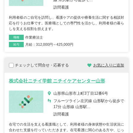
訪問看護
利用者様のご自宅を訪問し、看護ケアの提供や療養生活に関する相談対
応を行うお仕事です。医療職としての専門性を活かし、利用者様の暮ら
しを支える役割を担えます。
作業療法士
職種
月給：312,000円～425,000円
雇用形態
給与
チェックして問合せ・応募する
お気に入りに追加
株式会社ニチイ学館 ニチイケアセンター山形
山形県山形市上町3丁目12番6号
フルーツライン左沢線 山形駅から徒歩で
17分 山形線 山形駅...
訪問看護
在宅での生活を支える看護職として、利用者様の身体状態や生活状況に
合わせた支援を行っていただきます。在宅看護に関心のある方や、じっ