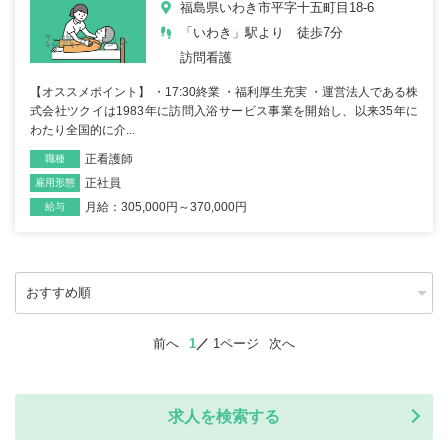
福島県いわき市平字十五町目18-6
「いわき」駅より 徒歩7分
訪問看護
【オススメポイント】 ・17:30終業 ・福利厚生充実 ・運営法人である株
式会社ツクイは1983年に訪問入浴サービス事業を開始し、以来35年に
わたり全国的に介...
正看護師
職種
正社員
雇用形態
月給：305,000円～370,000円
給与
前へ
1
1ページ
次へ
求人を検索する