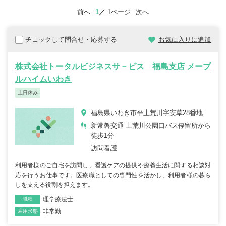
前へ
1
1ページ
次へ
チェックして問合せ・応募する
お気に入りに追加
株式会社トータルビジネスサ－ビス 福島支店 メープ
ルハイムいわき
土日休み
福島県いわき市平上荒川字安草28番地
新常磐交通 上荒川公園口バス停留所から
徒歩1分
訪問看護
利用者様のご自宅を訪問し、看護ケアの提供や療養生活に関する相談対
応を行うお仕事です。医療職としての専門性を活かし、利用者様の暮ら
しを支える役割を担えます。
理学療法士
職種
非常勤
雇用形態