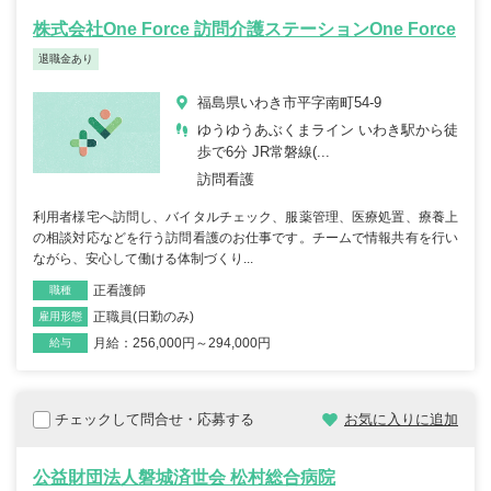
株式会社One Force 訪問介護ステーションOne Force
退職金あり
福島県いわき市平字南町54-9
ゆうゆうあぶくまライン いわき駅から徒
歩で6分 JR常磐線(...
訪問看護
利用者様宅へ訪問し、バイタルチェック、服薬管理、医療処置、療養上
の相談対応などを行う訪問看護のお仕事です。チームで情報共有を行い
ながら、安心して働ける体制づくり...
正看護師
職種
正職員(日勤のみ)
雇用形態
月給：256,000円～294,000円
給与
チェックして問合せ・応募する
お気に入りに追加
公益財団法人磐城済世会 松村総合病院