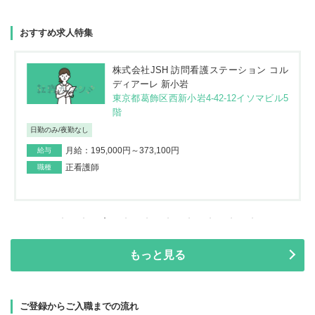
おすすめ求人特集
株式会社JSH 訪問看護ステーション コル
ディアーレ 新小岩
東京都葛飾区西新小岩4-42-12イソマビル5
階
日勤のみ/夜勤なし
月給：195,000円～373,100円
給与
正看護師
職種
もっと見る
ご登録からご入職までの流れ