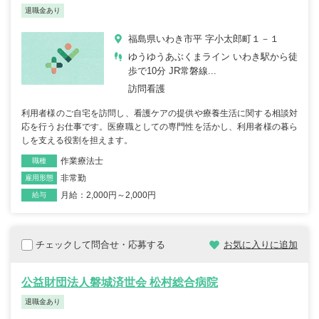
退職金あり
福島県いわき市平 字小太郎町１－１
ゆうゆうあぶくまライン いわき駅から徒
歩で10分 JR常磐線...
訪問看護
利用者様のご自宅を訪問し、看護ケアの提供や療養生活に関する相談対
応を行うお仕事です。医療職としての専門性を活かし、利用者様の暮ら
しを支える役割を担えます。
作業療法士
職種
非常勤
雇用形態
月給：2,000円～2,000円
給与
チェックして問合せ・応募する
お気に入りに追加
公益財団法人磐城済世会 松村総合病院
退職金あり