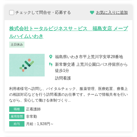
チェックして問合せ・応募する
お気に入りに追加
株式会社トータルビジネスサ－ビス 福島支店 メープ
ルハイムいわき
土日休み
福島県いわき市平上荒川字安草28番地
新常磐交通 上荒川公園口バス停留所から
徒歩1分
訪問看護
利用者様宅へ訪問し、バイタルチェック、服薬管理、医療処置、療養上
の相談対応などを行う訪問看護のお仕事です。チームで情報共有を行い
ながら、安心して働ける体制づくり...
正看護師
職種
非常勤
雇用形態
月給：1,928円～
給与