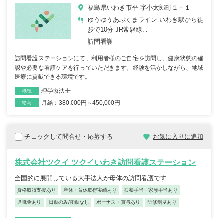
福島県いわき市平 字小太郎町１－１
ゆうゆうあぶくまライン いわき駅から徒
歩で10分 JR常磐線...
訪問看護
訪問看護ステーションにて、利用者様のご自宅を訪問し、健康状態の確
認や必要な看護ケアを行っていただきます。経験を活かしながら、地域
医療に貢献できる環境です。
理学療法士
職種
月給：380,000円～450,000円
雇用形態
給与
チェックして問合せ・応募する
お気に入りに追加
株式会社ツクイ ツクイいわき訪問看護ステーション
全国的に展開している大手法人が母体の訪問看護です
資格取得支援あり
産休・育休取得実績あり
扶養手当・家族手当あり
退職金あり
日勤のみ/夜勤なし
ボーナス・賞与あり
研修制度あり