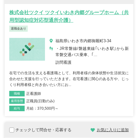
株式会社ツクイ ツクイいわき内郷グループホーム（共
用型認知症対応型通所介護）
退職金あり
福島県いわき市内郷御厩町3-34
・JR常磐線/磐越東線｢いわき駅｣から新
常磐交通バス乗車、｢...
訪問看護
在宅での生活を支える看護職として、利用者様の身体状態や生活状況に
合わせた支援を行っていただきます。在宅看護に関心のある方や、じっ
くり利用者様と向き合いたい方にお...
正看護師
職種
正職員(日勤のみ)
雇用形態
月給：370,500円～
給与
チェックして問合せ・応募する
お気に入りに追加