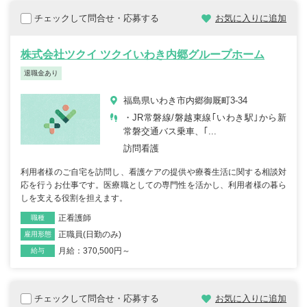
チェックして問合せ・応募する
お気に入りに追加
株式会社ツクイ ツクイいわき内郷グループホーム
退職金あり
福島県いわき市内郷御厩町3-34
・JR常磐線/磐越東線｢いわき駅｣から新
常磐交通バス乗車、｢...
訪問看護
利用者様のご自宅を訪問し、看護ケアの提供や療養生活に関する相談対
応を行うお仕事です。医療職としての専門性を活かし、利用者様の暮ら
しを支える役割を担えます。
正看護師
職種
正職員(日勤のみ)
雇用形態
月給：370,500円～
給与
チェックして問合せ・応募する
お気に入りに追加