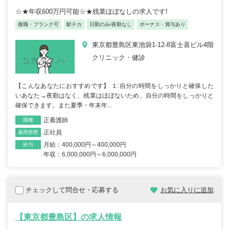
☆★年収600万円可能☆★残業ほぼなしの求人です!
復職・ブランク可
駅チカ
日勤のみ/夜勤なし
ボーナス・賞与あり
東京都豊島区東池袋1-12-8富士喜ビル4階
クリニック・健診
【こんなあなたにおすすめです】 １:自分の時間をしっかりと確保した
いあなた→夜勤はなく、残業はほぼないため、自分の時間をしっかりと
確保できます。また夏季・年末年...
正看護師
職種
正社員
雇用形態
月給：400,000円～400,000円
給与
年収：6,000,000円～6,000,000円
チェックして問合せ・応募する
お気に入りに追加
【東京都豊島区】の求人情報