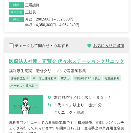
正看護師
職種
正社員
雇用形態
月給：290,500円～332,300円
給与
年収：4,350,300円～4,954,240円
チェックして問合せ・応募する
お気に入りに追加
医療法人社団 正賀会 代々木ステーションクリニック
福利厚生充実 透析クリニックで看護師募集
住宅手当あり
寮・借上住宅あり
駅チカ
年間休日120日以上
退職金あり
ボーナス・賞与あり
東京都渋谷区代々木１－３５－４
「代々木」駅より 徒歩1分
クリニック・健診
透析専門クリニックでの看護師業務です！ 機械操作、穿刺、バイタルチ
ェック等行ってもらいます♪ 年間休日125日、住宅手当や単身用住宅完