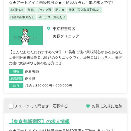
☆★アートメイク未経験可☆★月給60万円も可能の求人です!
未経験OK
復職・ブランク可
駅チカ
産休・育休取得実績あり
日勤のみ/夜勤なし
ボーナス・賞与あり
東京都豊島区
美容クリニック
【こんなあなたにおすすめです】 １:美容に強い興味関心があるあなた
→美容医療未経験者も歓迎のクリニックです。経験者はもちろん、美容
に強い意欲ややる気のある方はぜ...
正看護師
職種
正社員
雇用形態
月給：320,000円～600,000円
給与
チェックして問合せ・応募する
お気に入りに追加
【東京都新宿区】の求人情報
☆★アートメイク未経験可☆★月給60万円も可能の求人です!