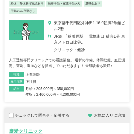
産休・育休取得実績あり
扶養手当・家族手当あり
退職金あり
日勤のみ/夜勤なし
東京都千代田区外神田1-16-9朝風2号館ビ
ル2階
JR線 「秋葉原駅」 電気街口 徒歩1分 東
京メトロ日比谷...
クリニック・健診
人工透析専門クリニックでの看護業務。 透析の準備、体調把握、血圧測
定、穿刺、返血などを担当していただきます！ 未経験者も歓迎♪
正看護師
職種
正社員
雇用形態
月給：205,000円～350,000円
給与
年収：2,460,000円～4,200,000円
チェックして問合せ・応募する
お気に入りに追加
慶愛クリニック