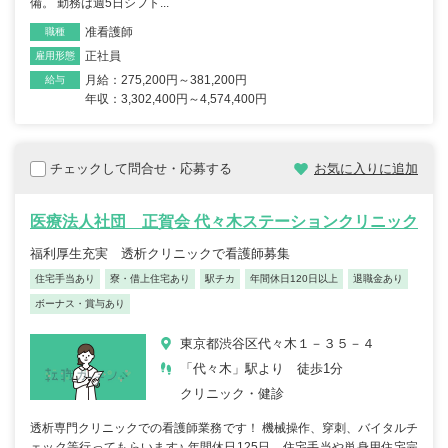
備。 勤務は週5日シフト...
准看護師
職種
正社員
雇用形態
月給：275,200円～381,200円
給与
年収：3,302,400円～4,574,400円
チェックして問合せ・応募する
お気に入りに追加
医療法人社団 正賀会 代々木ステーションクリニック
福利厚生充実 透析クリニックで看護師募集
住宅手当あり
寮・借上住宅あり
駅チカ
年間休日120日以上
退職金あり
ボーナス・賞与あり
東京都渋谷区代々木１－３５－４
「代々木」駅より 徒歩1分
クリニック・健診
透析専門クリニックでの看護師業務です！ 機械操作、穿刺、バイタルチ
ェック等行ってもらいます♪ 年間休日125日、住宅手当や単身用住宅完