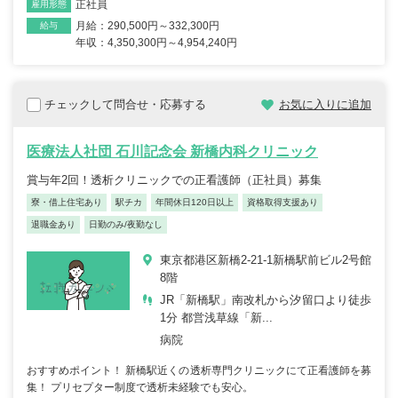
正社員
雇用形態
月給：290,500円～332,300円
給与
年収：4,350,300円～4,954,240円
チェックして問合せ・応募する
お気に入りに追加
医療法人社団 石川記念会 新橋内科クリニック
賞与年2回！透析クリニックでの正看護師（正社員）募集
寮・借上住宅あり
駅チカ
年間休日120日以上
資格取得支援あり
退職金あり
日勤のみ/夜勤なし
東京都港区新橋2-21-1新橋駅前ビル2号館
8階
JR「新橋駅」南改札から汐留口より徒歩
1分 都営浅草線「新...
病院
おすすめポイント！ 新橋駅近くの透析専門クリニックにて正看護師を募
集！ プリセプター制度で透析未経験でも安心。