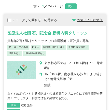
前へ
1
295ページ
次へ
チェックして問合せ・応募する
お気に入りに追加
医療法人社団 石川記念会 新橋内科クリニック
賞与年2回！透析クリニックでの准看護師（正社員）募集
寮・借上住宅あり
駅チカ
年間休日120日以上
資格取得支援あり
退職金あり
日勤のみ/夜勤なし
東京都港区新橋2-21-1新橋駅前ビル2号館
8階
JR「新橋駅」南改札から汐留口より徒歩
1分 都営浅草線「新...
病院
おすすめポイント！ 新橋駅近くの透析専門クリニックにて准看護師を募
集！ プリセプター制度で透析未経験でも安心。
准看護師
職種