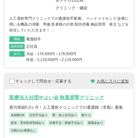
京メトロ日比谷...
クリニック・健診
人工透析専門クリニックでの看護助手業務。 ベッドメイキング 診察に
用いる機器の消毒、準備 患者様の介助 院内消毒 物品管理、発注 などを
担当していただきます！ ...
看護助手
職種
正社員
雇用形態
月給：176,500円～176,500円
給与
年収：2,118,000円～2,118,000円
チェックして問合せ・応募する
お気に入りに追加
医療法人社団やよい会 秋葉原腎クリニック
賞与実績5.0ヶ月！人工透析クリニックでの看護師（常勤）募集
未経験OK
住宅手当あり
寮・借上住宅あり
駅チカ
産休・育休取得実績あり
扶養手当・家族手当あり
退職金あり
日勤のみ/夜勤なし