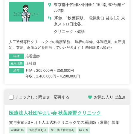
東京都千代田区外神田1-16-9朝風2号館ビ
ル2階
JR線 「秋葉原駅」 電気街口 徒歩1分 東
京メトロ日比谷...
クリニック・健診
人工透析専門クリニックでの看護業務。 透析の準備、体調把握、血圧測
定、穿刺、返血などを担当していただきます！ 未経験者も歓迎♪
准看護師
職種
正社員
雇用形態
月給：205,000円～350,000円
給与
年収：2,460,000円～4,200,000円
チェックして問合せ・応募する
お気に入りに追加
医療法人社団やよい会 秋葉原腎クリニック
賞与実績5.0ヶ月！人工透析クリニックでの看護師（常勤）募集
未経験OK
住宅手当あり
寮・借上住宅あり
駅チカ