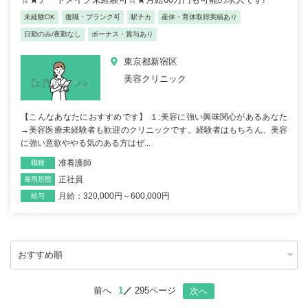
未経験OK
復職・ブランク可
駅チカ
産休・育休取得実績あり
日勤のみ/夜勤なし
ボーナス・賞与あり
東京都新宿区
美容クリニック
【こんなあなたにおすすめです】 １:美容に強い興味関心があるあなた
→美容医療未経験者も歓迎のクリニックです。経験者はもちろん、美容
に強い意欲ややる気のある方はぜ...
准看護師
職種
正社員
雇用形態
月給：320,000円～600,000円
給与
前へ
1
295ページ
次へ