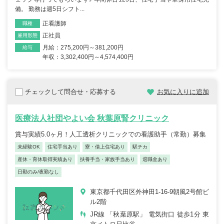
備。 勤務は週5日シフト...
正看護師
職種
正社員
雇用形態
月給：275,200円～381,200円
給与
年収：3,302,400円～4,574,400円
チェックして問合せ・応募する
お気に入りに追加
医療法人社団やよい会 秋葉原腎クリニック
賞与実績5.0ヶ月！人工透析クリニックでの看護助手（常勤）募集
未経験OK
住宅手当あり
寮・借上住宅あり
駅チカ
産休・育休取得実績あり
扶養手当・家族手当あり
退職金あり
日勤のみ/夜勤なし
東京都千代田区外神田1-16-9朝風2号館ビ
ル2階
JR線 「秋葉原駅」 電気街口 徒歩1分 東