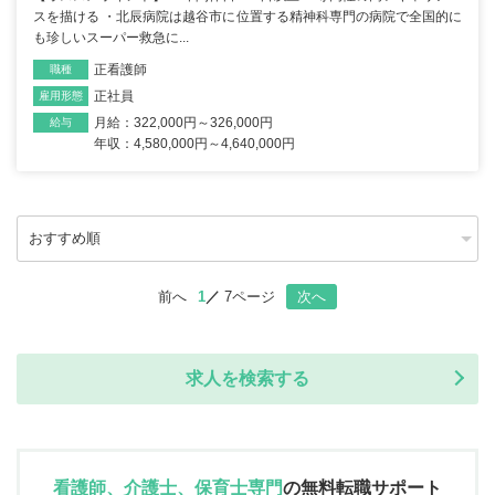
スを描ける ・北辰病院は越谷市に位置する精神科専門の病院で全国的に
も珍しいスーパー救急に...
正看護師
職種
正社員
雇用形態
月給：322,000円～326,000円
給与
年収：4,580,000円～4,640,000円
前へ
1
7ページ
次へ
求人を検索する
看護師、介護士、保育士専門
の
無料転職サポート