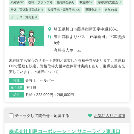
未経験OK
復職・ブランク可
住宅手当あり
車通勤OK
資格取得支援あり
産休・育休取得実績あり
扶養手当・家族手当あり
退職金あり
定年65歳
ボーナス・賞与あり
埼玉県川口市藤兵衛新田字中通168-1
東川口駅よりバス「戸塚新田」下車徒歩
5分
有料老人ホーム
未経験でも安心のサポート体制と充実した各種手当があります。車通勤
OKで通勤も快適。資格取得支援や産休育休実績もあり、復職支援も充
実しています。 <施設について...
介護士・ヘルパー
職種
正社員
雇用形態
月給：228,000円～268,000円
給与
チェックして問合せ・応募する
お気に入りに追加
株式会社川島コーポレーション サニーライフ東川口