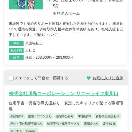
東川口駅よりバス「戸塚新田」下車徒歩
5分
有料老人ホーム
未経験でも安心のサポート体制と充実した各種手当があります。車通勤
OKで通勤も快適。資格取得支援や産休育休実績もあり、復職支援も充
実しています。 <施設について...
介護福祉士
職種
正社員
雇用形態
月給：268,000円～283,000円
給与
チェックして問合せ・応募する
お気に入りに追加
株式会社川島コーポレーション サニーライフ東川口
住宅手当・資格取得支援あり！安定したキャリアが築ける職場環
境
未経験OK
復職・ブランク可
住宅手当あり
車通勤OK
資格取得支援あり
産休・育休取得実績あり
扶養手当・家族手当あり
退職金あり
定年65歳
ボーナス・賞与あり