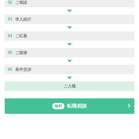
02
ご相談
03
求人紹介
04
ご応募
05
ご面接
06
条件交渉
ご入職
転職相談
無料