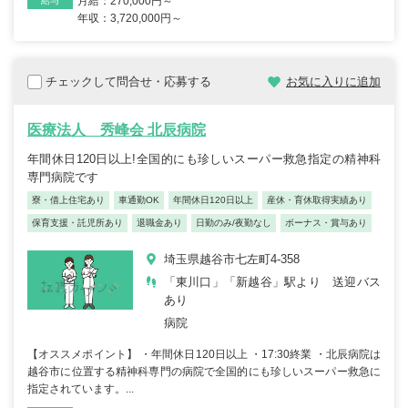
月給：270,000円～
給与
年収：3,720,000円～
チェックして問合せ・応募する
お気に入りに追加
医療法人 秀峰会 北辰病院
年間休日120日以上!全国的にも珍しいスーパー救急指定の精神科
専門病院です
寮・借上住宅あり
車通勤OK
年間休日120日以上
産休・育休取得実績あり
保育支援・託児所あり
退職金あり
日勤のみ/夜勤なし
ボーナス・賞与あり
埼玉県越谷市七左町4-358
「東川口」「新越谷」駅より 送迎バス
あり
病院
【オススメポイント】 ・年間休日120日以上 ・17:30終業 ・北辰病院は
越谷市に位置する精神科専門の病院で全国的にも珍しいスーパー救急に
指定されています。...