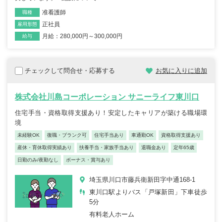
准看護師
職種
正社員
雇用形態
月給：280,000円～300,000円
給与
チェックして問合せ・応募する
お気に入りに追加
株式会社川島コーポレーション サニーライフ東川口
住宅手当・資格取得支援あり！安定したキャリアが築ける職場環
境
未経験OK
復職・ブランク可
住宅手当あり
車通勤OK
資格取得支援あり
産休・育休取得実績あり
扶養手当・家族手当あり
退職金あり
定年65歳
日勤のみ/夜勤なし
ボーナス・賞与あり
埼玉県川口市藤兵衛新田字中通168-1
東川口駅よりバス「戸塚新田」下車徒歩
5分
有料老人ホーム