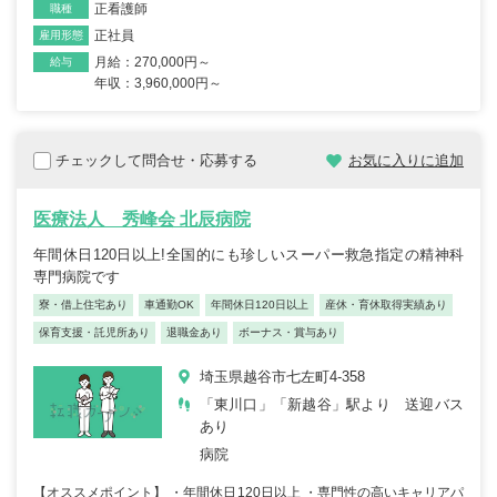
正看護師
職種
正社員
雇用形態
月給：270,000円～
給与
年収：3,960,000円～
チェックして問合せ・応募する
お気に入りに追加
医療法人 秀峰会 北辰病院
年間休日120日以上!全国的にも珍しいスーパー救急指定の精神科
専門病院です
寮・借上住宅あり
車通勤OK
年間休日120日以上
産休・育休取得実績あり
保育支援・託児所あり
退職金あり
ボーナス・賞与あり
埼玉県越谷市七左町4-358
「東川口」「新越谷」駅より 送迎バス
あり
病院
【オススメポイント】 ・年間休日120日以上 ・専門性の高いキャリアパ