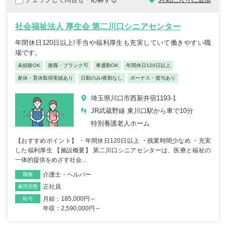
社会福祉法人 厚生会 第二川口シニアセンター
年間休日120日以上!手当や福利厚生も充実していて働きやすい職
場です。
未経験OK
復職・ブランク可
車通勤OK
年間休日120日以上
産休・育休取得実績あり
日勤のみ/夜勤なし
ボーナス・賞与あり
埼玉県川口市西新井宿1193-1
JR武蔵野線 東川口駅から車で10分
特別養護老人ホーム
【おすすめポイント】 ・年間休日120日以上 ・残業時間少なめ ・充実
した福利厚生 【施設概要】 第二川口シニアセンターは、医療と福祉の
一体的提供をめざす社会...
介護士・ヘルパー
職種
正社員
雇用形態
月給：185,000円～
給与
年収：2,590,000円～