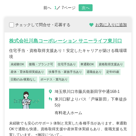
前へ
1
7ページ
次へ
チェックして問合せ・応募する
お気に入りに追加
株式会社川島コーポレーション サニーライフ東川口
住宅手当・資格取得支援あり！安定したキャリアが築ける職場環
境
未経験OK
復職・ブランク可
住宅手当あり
車通勤OK
資格取得支援あり
産休・育休取得実績あり
扶養手当・家族手当あり
退職金あり
定年65歳
日勤のみ/夜勤なし
ボーナス・賞与あり
埼玉県川口市藤兵衛新田字中通168-1
東川口駅よりバス「戸塚新田」下車徒歩
5分
有料老人ホーム
未経験でも安心のサポート体制と充実した各種手当があります。車通勤
OKで通勤も快適。資格取得支援や産休育休実績もあり、復職支援も充
実しています。 <施設について...