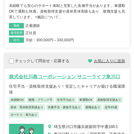
未経験でも安心のサポート体制と充実した各種手当があります。車通勤
OKで通勤も快適。資格取得支援や産休育休実績もあり、復職支援も充
実しています。 <施設について...
正看護師
職種
正社員
雇用形態
月給：300,000円～330,000円
給与
チェックして問合せ・応募する
お気に入りに追加
株式会社川島コーポレーション サニーライフ東川口
住宅手当・資格取得支援あり！安定したキャリアが築ける職場環
境
未経験OK
復職・ブランク可
住宅手当あり
車通勤OK
資格取得支援あり
産休・育休取得実績あり
扶養手当・家族手当あり
退職金あり
定年65歳
ボーナス・賞与あり
埼玉県川口市藤兵衛新田字中通168-1