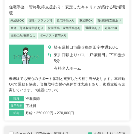
住宅手当・資格取得支援あり！安定したキャリアが築ける職場環
境
未経験OK
復職・ブランク可
住宅手当あり
車通勤OK
資格取得支援あり
産休・育休取得実績あり
扶養手当・家族手当あり
退職金あり
定年65歳
日勤のみ/夜勤なし
ボーナス・賞与あり
埼玉県川口市藤兵衛新田字中通168-1
東川口駅よりバス「戸塚新田」下車徒歩
5分
有料老人ホーム
未経験でも安心のサポート体制と充実した各種手当があります。車通勤
OKで通勤も快適。資格取得支援や産休育休実績もあり、復職支援も充
実しています。 <施設について...
准看護師
職種
正社員
雇用形態
月給：250,000円～270,000円
給与
チェックして問合せ・応募する
お気に入りに追加