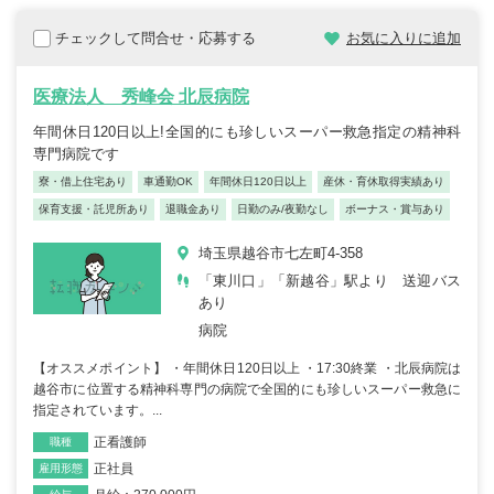
チェックして問合せ・応募する
お気に入りに追加
医療法人 秀峰会 北辰病院
年間休日120日以上!全国的にも珍しいスーパー救急指定の精神科
専門病院です
寮・借上住宅あり
車通勤OK
年間休日120日以上
産休・育休取得実績あり
保育支援・託児所あり
退職金あり
日勤のみ/夜勤なし
ボーナス・賞与あり
埼玉県越谷市七左町4-358
「東川口」「新越谷」駅より 送迎バス
あり
病院
【オススメポイント】 ・年間休日120日以上 ・17:30終業 ・北辰病院は
越谷市に位置する精神科専門の病院で全国的にも珍しいスーパー救急に
指定されています。...
正看護師
職種
正社員
雇用形態