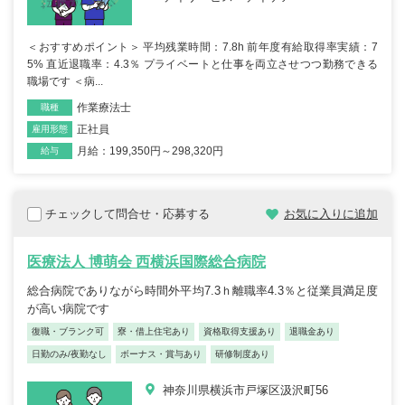
＜おすすめポイント＞ 平均残業時間：7.8h 前年度有給取得率実績：7
5% 直近退職率：4.3％ プライベートと仕事を両立させつつ勤務できる
職場です ＜病...
作業療法士
職種
正社員
雇用形態
月給：199,350円～298,320円
給与
チェックして問合せ・応募する
お気に入りに追加
医療法人 博萌会 西横浜国際総合病院
総合病院でありながら時間外平均7.3ｈ離職率4.3％と従業員満足度
が高い病院です
復職・ブランク可
寮・借上住宅あり
資格取得支援あり
退職金あり
日勤のみ/夜勤なし
ボーナス・賞与あり
研修制度あり
神奈川県横浜市戸塚区汲沢町56