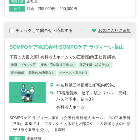
正社員
雇用形態
月給：255,000円～290,300円
給与
チェックして問合せ・応募する
お気に入りに追加
SOMPOケア株式会社 SOMPOケア ラヴィーレ葉山
子育て支援充実! 有料老人ホームでの正看護師(正社員)募集
復職・ブランク可
産休・育休取得実績あり
保育支援・託児所あり
定年65歳
日勤のみ/夜勤なし
ボーナス・賞与あり
神奈川県三浦郡葉山町堀内859-1
JR横須賀線「逗子」駅よりバス「元町」
バス停下車、徒歩3分
有料老人ホーム
SOMPOケア ラヴィーレ葉山（介護付有料老人ホーム）での正看護師
（常勤）募集です。ブランクのある方も相談OK。ご入居者さまの生活
に寄り添う看護を提供し、多職種...
正看護師
職種