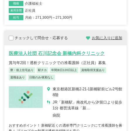
介護福祉士
職種
正社員
雇用形態
月給：271,300円～271,300円
給与
チェックして問合せ・応募する
お気に入りに追加
医療法人社団 石川記念会 新橋内科クリニック
賞与年2回！透析クリニックでの准看護師（正社員）募集
寮・借上住宅あり
駅チカ
年間休日120日以上
資格取得支援あり
退職金あり
日勤のみ/夜勤なし
東京都港区新橋2-21-1新橋駅前ビル2号館
8階
JR「新橋駅」南改札から汐留口より徒歩
1分 都営浅草線「新...
病院
おすすめポイント！ 新橋駅近くの透析専門クリニックにて准看護師を募