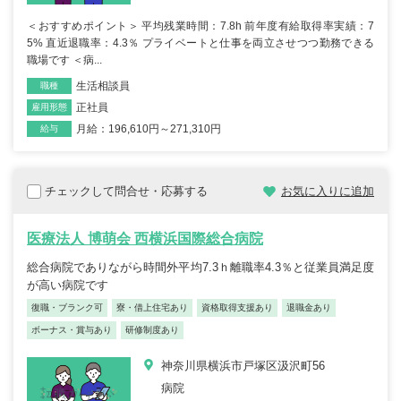
＜おすすめポイント＞ 平均残業時間：7.8h 前年度有給取得率実績：7
5% 直近退職率：4.3％ プライベートと仕事を両立させつつ勤務できる
職場です ＜病...
生活相談員
職種
正社員
雇用形態
月給：196,610円～271,310円
給与
チェックして問合せ・応募する
お気に入りに追加
医療法人 博萌会 西横浜国際総合病院
総合病院でありながら時間外平均7.3ｈ離職率4.3％と従業員満足度
が高い病院です
復職・ブランク可
寮・借上住宅あり
資格取得支援あり
退職金あり
ボーナス・賞与あり
研修制度あり
神奈川県横浜市戸塚区汲沢町56
病院