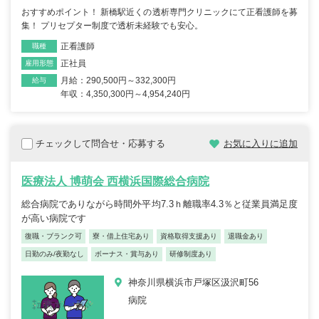
おすすめポイント！ 新橋駅近くの透析専門クリニックにて正看護師を募
集！ プリセプター制度で透析未経験でも安心。
正看護師
職種
正社員
雇用形態
月給：290,500円～332,300円
給与
年収：4,350,300円～4,954,240円
チェックして問合せ・応募する
お気に入りに追加
医療法人 博萌会 西横浜国際総合病院
総合病院でありながら時間外平均7.3ｈ離職率4.3％と従業員満足度
が高い病院です
復職・ブランク可
寮・借上住宅あり
資格取得支援あり
退職金あり
日勤のみ/夜勤なし
ボーナス・賞与あり
研修制度あり
神奈川県横浜市戸塚区汲沢町56
病院