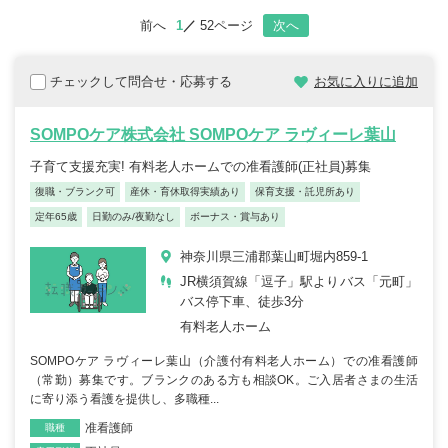
前へ
1
52ページ
次へ
チェックして問合せ・応募する
お気に入りに追加
SOMPOケア株式会社 SOMPOケア ラヴィーレ葉山
子育て支援充実! 有料老人ホームでの准看護師(正社員)募集
復職・ブランク可
産休・育休取得実績あり
保育支援・託児所あり
定年65歳
日勤のみ/夜勤なし
ボーナス・賞与あり
神奈川県三浦郡葉山町堀内859-1
JR横須賀線「逗子」駅よりバス「元町」
バス停下車、徒歩3分
有料老人ホーム
SOMPOケア ラヴィーレ葉山（介護付有料老人ホーム）での准看護師
（常勤）募集です。ブランクのある方も相談OK。ご入居者さまの生活
に寄り添う看護を提供し、多職種...
准看護師
職種