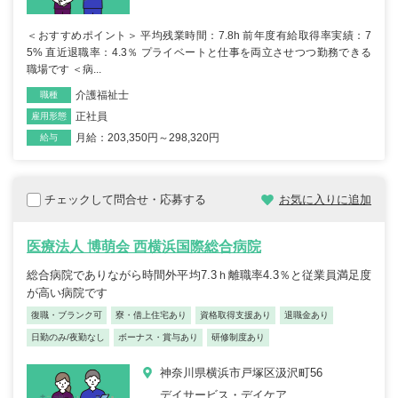
＜おすすめポイント＞ 平均残業時間：7.8h 前年度有給取得率実績：7
5% 直近退職率：4.3％ プライベートと仕事を両立させつつ勤務できる
職場です ＜病...
介護福祉士
職種
正社員
雇用形態
月給：203,350円～298,320円
給与
チェックして問合せ・応募する
お気に入りに追加
医療法人 博萌会 西横浜国際総合病院
総合病院でありながら時間外平均7.3ｈ離職率4.3％と従業員満足度
が高い病院です
復職・ブランク可
寮・借上住宅あり
資格取得支援あり
退職金あり
日勤のみ/夜勤なし
ボーナス・賞与あり
研修制度あり
神奈川県横浜市戸塚区汲沢町56
デイサービス・デイケア