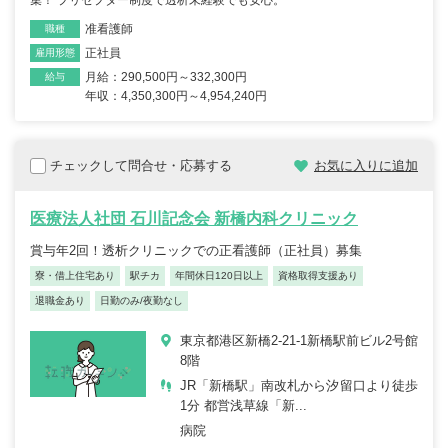
集！ プリセプター制度で透析未経験でも安心。
准看護師
職種
正社員
雇用形態
月給：290,500円～332,300円
給与
年収：4,350,300円～4,954,240円
チェックして問合せ・応募する
お気に入りに追加
医療法人社団 石川記念会 新橋内科クリニック
賞与年2回！透析クリニックでの正看護師（正社員）募集
寮・借上住宅あり
駅チカ
年間休日120日以上
資格取得支援あり
退職金あり
日勤のみ/夜勤なし
東京都港区新橋2-21-1新橋駅前ビル2号館
8階
JR「新橋駅」南改札から汐留口より徒歩
1分 都営浅草線「新...
病院