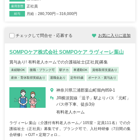
正社員
雇用形態
月給：280,700円～316,000円
給与
チェックして問合せ・応募する
お気に入りに追加
SOMPOケア株式会社 SOMPOケア ラヴィーレ葉山
賞与あり! 有料老人ホームでの介護福祉士(正社員)募集
未経験OK
復職・ブランク可
駅チカ
車通勤OK
資格取得支援あり
産休・育休取得実績あり
退職金あり
定年65歳
ボーナス・賞与あり
神奈川県三浦郡葉山町堀内859-1
JR横須賀線「逗子」駅よりバス「元町」
バス停下車、徒歩3分
有料老人ホーム
ラヴィーレ葉山（介護付有料老人ホーム／105室・定員111名）での介
護福祉士（正社員）募集です。ブランク可で、入社時研修（7日間の集
合研修）＋OJT＋定期フォロ...