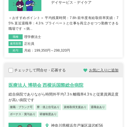
デイサービス・デイケア
＜おすすめポイント＞ 平均残業時間：7.8h 前年度有給取得率実績：7
5% 直近退職率：4.3％ プライベートと仕事を両立させつつ勤務できる
職場です ＜病...
理学療法士
職種
正社員
雇用形態
月給：199,350円～298,320円
給与
チェックして問合せ・応募する
お気に入りに追加
医療法人 博萌会 西横浜国際総合病院
総合病院でありながら時間外平均7.3ｈ離職率4.3％と従業員満足度
が高い病院です
復職・ブランク可
寮・借上住宅あり
資格取得支援あり
退職金あり
ボーナス・賞与あり
研修制度あり
神奈川県横浜市戸塚区汲沢町56