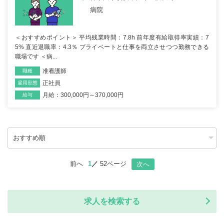
病院
＜おすすめポイント＞ 平均残業時間：7.8h 前年度有給取得率実績：7
5% 直近退職率：4.3％ プライベートと仕事を両立させつつ勤務できる
職場です ＜病...
准看護師
職種
正社員
雇用形態
月給：300,000円～370,000円
給与
前へ
1
52ページ
次へ
求人を検索する