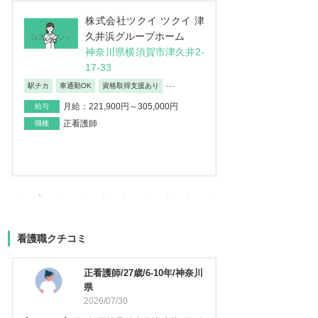
株式会社JSH 訪問看護ス
医
テーション コルディアー
介
レ 新小岩
ン
東京都葛飾区西新小岩4-4
埼
2-12イソマビル5階
地
日勤のみ/夜勤なし
車通勤OK
産休・育
...
月給：195,000円～373,100円
給与
月給：237
給与
正看護師
職種
正看護師
職種
看護職クチコミ
看護師/29歳/6-10年/神奈川県
正看護
2026/06/23
2025
【キャリア】 約5年 常勤 急性期病院 病棟 約3年
【キャリア】 約3年 