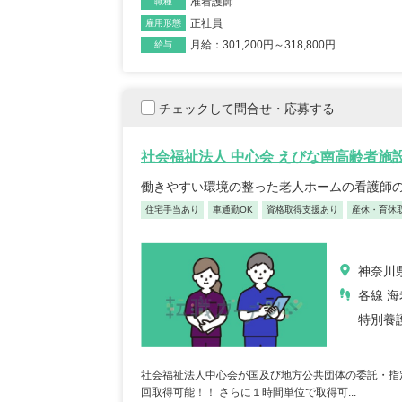
准看護師
職種
正社員
雇用形態
月給：301,200円～318,800円
給与
チェックして問合せ・応募する
社会福祉法人 中心会 えびな南高齢者施
働きやすい環境の整った老人ホームの看護師
住宅手当あり
車通勤OK
資格取得支援あり
産休・育休
神奈川県
各線 海
特別養
社会福祉法人中心会が国及び地方公共団体の委託・指
回取得可能！！ さらに１時間単位で取得可...