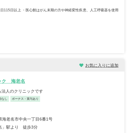
休日115日以上 ・医心館はがん末期の方や神経変性疾患、人工呼吸器を使用
お気に入りに追加
ック 海老名
いる法人のクリニックです
勤なし
ボーナス・賞与あり
県海老名市中央一丁目6番1号
名」駅より 徒歩3分