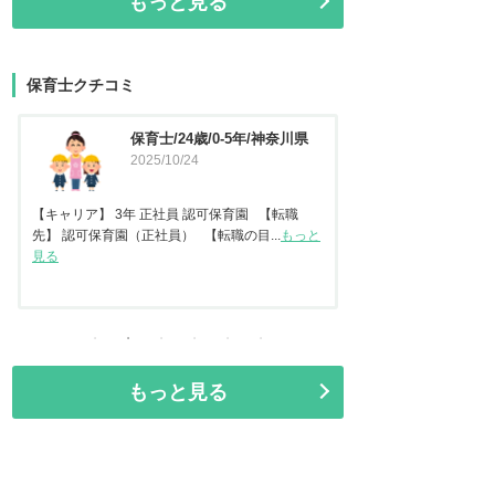
もっと見る
保育士クチコミ
保育士/45歳/20-25年/東京都
保育士
2025/09/11
県
2025
【キャリア】 認可保
任保育士として職員指導
【キャリア】22年 正社員 認可保育園2年 認定こ
見る
ども園 【転職先】保育園（認可...
もっと見る
もっと見る