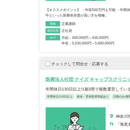
【オススメポイント】 ・年収500万円も可能 ・年間
中といった医療依存度が高い方を積極...
正看護師
職種
正社員
雇用形態
月給：400,000円～436,000円
給与
年収：5,530,000円～5,990,000円
チェックして問合せ・応募する
医療法人社団 ナイズ キャップスクリニ
年間休日130日以上!1都3県で複数運営して
年間休日120日以上
産休・育休取得実績あり
日勤のみ/夜
神奈川
「海老