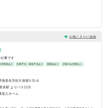
職員 大学病院 外科、救急外
【キャリア】 約5年 正社員 総合病院 病棟 約1年
院 ...
もっと見る
正社員 クリニック 外来 【...
もっと見る
お気に入りに追加
設
お仕事です
祉士/46歳/20-25年/神
初任者/51歳/0-5年/東京都
県
2025/10/23
取得実績あり
扶養手当・家族手当あり
退職金あり
日勤のみ/夜勤なし
10/29
【キャリア】 約半年 派遣 デイサービス 【転
 正社員 放課後デイサービ
職先】 デイサービス 【転職の目的】 給...
もっと
養護老人ホー...
海老名市杉久保南3-31-6
もっと見る
見る
老名駅 よりバス12分
護老人ホーム