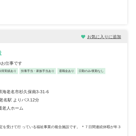
お気に入りに追加
設
のお仕事です
取得実績あり
扶養手当・家族手当あり
退職金あり
日勤のみ/夜勤なし
海老名市杉久保南3-31-6
老名駅 よりバス12分
護老人ホーム
定を受けて行 っている福祉事業の複合施設です。 ＊７日間連続休暇が年３