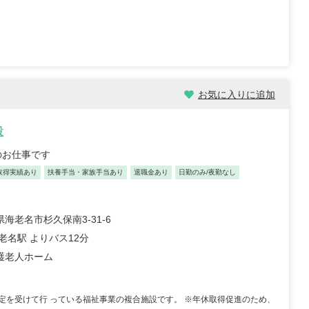
イノベーション合同会社
株式会社ツクイ ツクイ 津
看護ステーションな
久井浜グループホーム
 松戸サテライト
神奈川県横須賀市津久井2-
県松戸市仲井町2-7-6
17-33
ビル101
...
駅チカ
車通勤OK
資格取得支援あり
お気に入りに追加
0日以上
月給：221,900円～305,000円
給与
...
正看護師
職種
設
000円～
のお仕事です
取得実績あり
扶養手当・家族手当あり
退職金あり
日勤のみ/夜勤なし
海老名市杉久保南3-31-6
老名駅 よりバス12分
護老人ホーム
師/30歳/経験5-10年/千
正看護師/27歳/6-10年/神奈川
県
09/25
2026/07/30
定を受けて行 っている福祉事業の複合施設です。 ※年休取得促進のため、