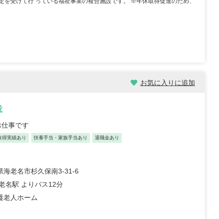
定を受けて行 っている福祉事業の複合施設です。 ※年休取得促進のため、
/30歳/6-10年/東京都
保育士/24歳/0-5年/神奈川県
11/04
2025/10/24
お気に入りに追加
【キャリア】 3年 正社員 認可保育園 【転職
先】 認可保育園（正社員） 【転職の目...
もっと
員 認可保育園 6年 正社員
設
見る
認可保育...
もっと見る
お仕事です
取得実績あり
扶養手当・家族手当あり
退職金あり
海老名市杉久保南3-31-6
老名駅 よりバス12分
護老人ホーム