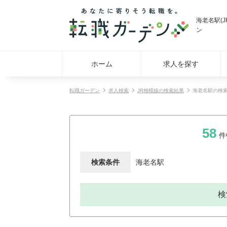
海老名駅(
ン
ホーム
求人を探す
転職ガーデン
求人検索
JR相模線の検索結果
海老名駅の検
58
件
検索条件
海老名駅
検