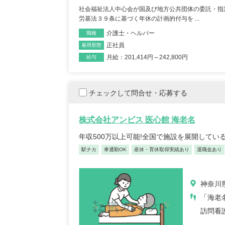
社会福祉法人中心会が国及び地方公共団体の委託・指
労基法３９条に基づく年休の計画的付与を ...
介護士・ヘルパー
職種
正社員
雇用形態
月給：201,414円～242,800円
給与
チェックして問合せ・応募する
株式会社アンビス 医心館 海老名
年収500万以上可能!全国で施設を展開してい
駅チカ
車通勤OK
産休・育休取得実績あり
退職金あり
神奈川県
「海老
訪問看