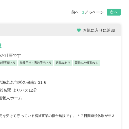
前へ
1
6ページ
次へ
お気に入りに追加
設
のお仕事です
取得実績あり
扶養手当・家族手当あり
退職金あり
日勤のみ/夜勤なし
海老名市杉久保南3-31-6
老名駅 よりバス12分
護老人ホーム
定を受けて行 っている福祉事業の複合施設です。 ＊７日間連続休暇が年３