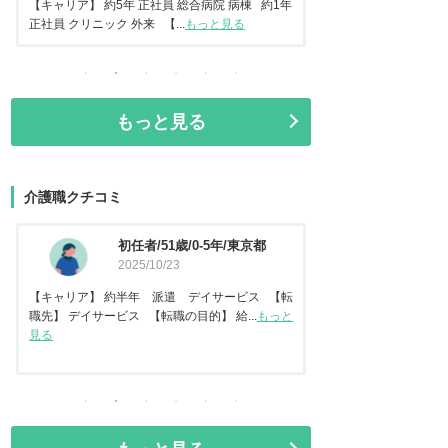
常勤 地域包括ケア病棟 【転...
もっと見る
正社員 美容クリニック 
もっと見る
介護職クチコミ
資格なし/20歳/0-5年/東京都
介護福
2025/10/14
都
2025
【キャリア】 約2年 正社員 倉庫内作業 【転
【キャリア】 約7年
職先】 特別養護老人ホーム 【転職の目...
もっと
【転職先】 有料老人ホ
見る
る