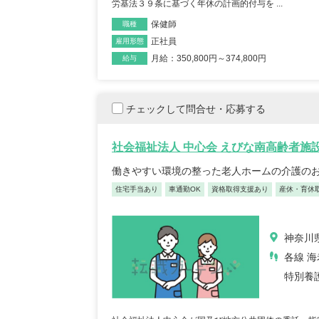
【キャリア】 約7年 正社員 総合病院 病棟 約6年
労基法３９条に基づく年休の計画的付与を ...
【キャリア】 4年 正
ブランク 約1年 パート デイサー...
もっと見る
来/病棟 4年 正職員 総合病
保健師
職種
正社員
雇用形態
月給：350,800円～374,800円
給与
チェックして問合せ・応募する
社会福祉法人 中心会 えびな南高齢者施
働きやすい環境の整った老人ホームの介護の
初任者/53歳/0-4年/千葉県
介護福
2025/09/22
奈川
住宅手当あり
車通勤OK
資格取得支援あり
産休・育休
2025/
【キャリア】 約半年年 常勤 デイサービス 約半
【キャリア】 約5年
年 常勤 老健 約3年 常勤 グループ...
もっと
ス 約10年 正社員 特別
神奈川県
見る
各線 海
特別養