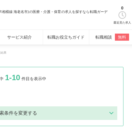
0
JR相模線 海老名市)の医療・介護・保育の求人を探すなら転職ガーデ
最近見た求人
サービス紹介
転職お役立ちガイド
転職相談
無料
索結果
1-10
中
件目を表示中
索条件を変更する