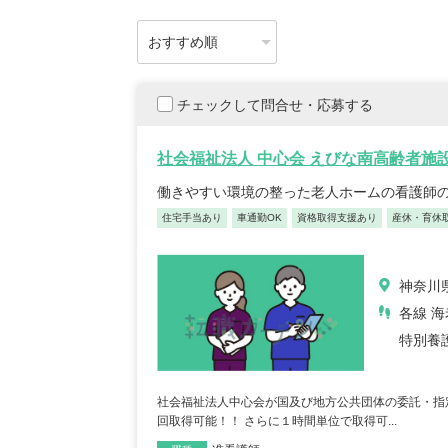
チェックして問合せ・応募する
社会福祉法人 中心会 えびな南高齢者施
働きやすい環境の整った老人ホームの看護師
住宅手当あり
車通勤OK
資格取得支援あり
産休・育休
神奈川県
各線 海
特別養
社会福祉法人中心会が国及び地方公共団体の委託・指
回取得可能！！ さらに１時間単位で取得可...