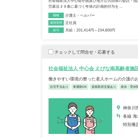
社会福祉法人中心会が国及び地方公共団体の委託・指
労基法３９条に基づく年休の計画的付与を ...
介護士・ヘルパー
職種
正社員
雇用形態
月給：201,414円～234,800円
給与
保育士/33歳/0-5年/東京都
保育士
2025/05/08
2025/
チェックして問合せ・応募する
【キャリア】12年 正社員 認可保育園 【転職
【キャリア】 3年 正社
社会福祉法人 中心会 えびな南高齢者施
先】認可保育園（正社員） 【転職の...
もっと見
認可保育園 【転職先】 
働きやすい環境の整った老人ホームの介護の
る
住宅手当あり
車通勤OK
資格取得支援あり
産休・育休
神奈川県
各線 海
特別養