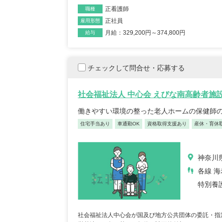
正看護師
職種
リカバリーインターナシ
T-
正社員
雇用形態
ョナル株式会社 訪問看護
訪問
月給：329,200円～374,800円
給与
ステーション リカバリ
のは
ー 池尻大橋事務所
千葉
東京都世田谷区世田谷区
青塚
チェックして問合せ・応募する
池尻3-3-1キドビル5階
車通勤OK
年間休日12
...
未経験OK
復職・ブランク可
住宅手当あり
産休・育休取得実績あり
社会福祉法人 中心会 えびな南高齢者施
月給：320,600円～369,000円
給与
月給：110,
給与
正看護師
職種
正看護師
職種
働きやすい環境の整った老人ホームの保健師
住宅手当あり
車通勤OK
資格取得支援あり
産休・育休
神奈川県
各線 海
特別養
正看護師/39歳/16-20年/東京
正看護
都
葉県
2025/10/20
2022/
社会福祉法人中心会が国及び地方公共団体の委託・指