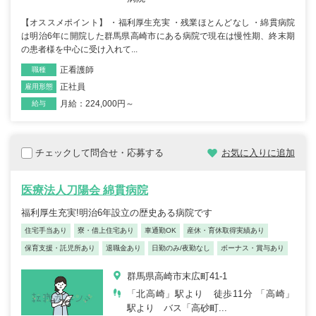
【オススメポイント】 ・福利厚生充実 ・残業ほとんどなし ・綿貫病院
は明治6年に開院した群馬県高崎市にある病院で現在は慢性期、終末期
の患者様を中心に受け入れて...
正看護師
職種
正社員
雇用形態
月給：224,000円～
給与
チェックして問合せ・応募する
お気に入りに追加
医療法人刀陽会 綿貫病院
福利厚生充実!明治6年設立の歴史ある病院です
住宅手当あり
寮・借上住宅あり
車通勤OK
産休・育休取得実績あり
保育支援・託児所あり
退職金あり
日勤のみ/夜勤なし
ボーナス・賞与あり
群馬県高崎市末広町41-1
「北高崎」駅より 徒歩11分 「高崎」
駅より バス「高砂町...