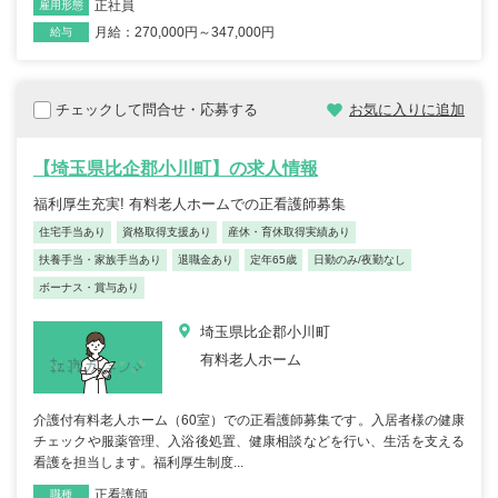
正社員
雇用形態
月給：270,000円～347,000円
給与
チェックして問合せ・応募する
お気に入りに追加
【埼玉県比企郡小川町】の求人情報
福利厚生充実! 有料老人ホームでの正看護師募集
住宅手当あり
資格取得支援あり
産休・育休取得実績あり
扶養手当・家族手当あり
退職金あり
定年65歳
日勤のみ/夜勤なし
ボーナス・賞与あり
埼玉県比企郡小川町
有料老人ホーム
介護付有料老人ホーム（60室）での正看護師募集です。入居者様の健康
チェックや服薬管理、入浴後処置、健康相談などを行い、生活を支える
看護を担当します。福利厚生制度...
正看護師
職種