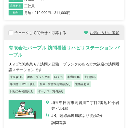
正社員
雇用形態
月給：219,000円～311,000円
給与
チェックして問合せ・応募する
お気に入りに追加
有限会社パープル 訪問看護リハビリステーション パ
ープル
★☆17:20終業★☆訪問未経験、ブランクのある方大歓迎の訪問看
護ステーションです
未経験OK
復職・ブランク可
駅チカ
車通勤OK
土日休み
年間休日120日以上
産休・育休取得実績あり
退職金あり
日勤のみ/夜勤なし
ボーナス・賞与あり
埼玉県日高市高麗川二丁目2番地10小岩
井ビル1階
​JR川越線高麗川駅より徒歩2分
訪問看護