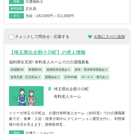
介護福祉士
職種
正社員
雇用形態
月給：242,000円～311,000円
給与
チェックして問合せ・応募する
お気に入りに追加
【埼玉県比企郡小川町】の求人情報
福利厚生充実! 有料老人ホームでの介護職募集
未経験OK
車通勤OK
資格取得支援あり
産休・育休取得実績あり
保育支援・託児所あり
退職金あり
定年65歳
ボーナス・賞与あり
埼玉県比企郡小川町
有料老人ホーム
イリーゼ埼玉小川町は、介護付有料老人ホーム（全60室）での介護職募
集です。食事・入浴・排泄介助やレクリエーション運営を行い、利用者
様の生活を支えます。資格取得支...
介護士・ヘルパー
職種