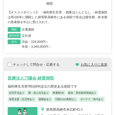
病院
【オススメポイント】 ・福利厚生充実 ・残業ほとんどなし ・綿貫病院
は明治6年に開院した群馬県高崎市にある病院で現在は慢性期、終末期
の患者様を中心に受け入れて...
正看護師
職種
正社員
雇用形態
月給：226,000円～
給与
年収：3,340,000円～
チェックして問合せ・応募する
お気に入りに追加
医療法人刀陽会 綿貫病院
福利厚生充実!明治6年設立の歴史ある病院です
住宅手当あり
寮・借上住宅あり
車通勤OK
産休・育休取得実績あり
保育支援・託児所あり
退職金あり
日勤のみ/夜勤なし
ボーナス・賞与あり
群馬県高崎市末広町41-1