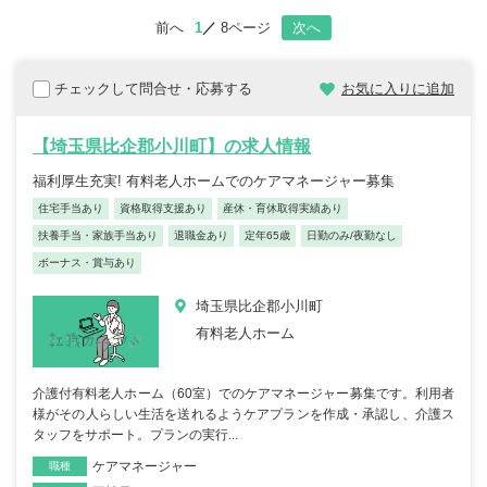
前へ
1
8ページ
次へ
チェックして問合せ・応募する
お気に入りに追加
【埼玉県比企郡小川町】の求人情報
福利厚生充実! 有料老人ホームでのケアマネージャー募集
住宅手当あり
資格取得支援あり
産休・育休取得実績あり
扶養手当・家族手当あり
退職金あり
定年65歳
日勤のみ/夜勤なし
ボーナス・賞与あり
埼玉県比企郡小川町
有料老人ホーム
介護付有料老人ホーム（60室）でのケアマネージャー募集です。利用者
様がその人らしい生活を送れるようケアプランを作成・承認し、介護ス
タッフをサポート。プランの実行...
ケアマネージャー
職種