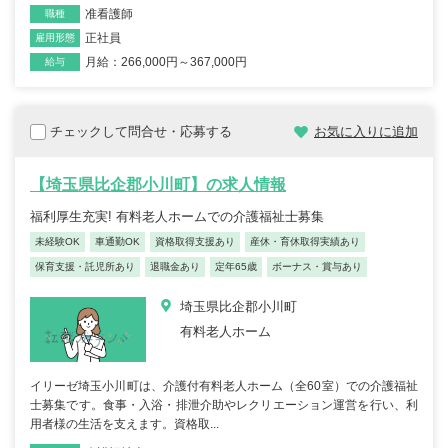
准看護師
職種
正社員
雇用形態
月給：266,000円～367,000円
給与
チェックして問合せ・応募する
お気に入りに追加
【埼玉県比企郡小川町】の求人情報
福利厚生充実! 有料老人ホームでの介護福祉士募集
未経験OK
車通勤OK
資格取得支援あり
産休・育休取得実績あり
保育支援・託児所あり
退職金あり
定年65歳
ボーナス・賞与あり
埼玉県比企郡小川町
有料老人ホーム
イリーゼ埼玉小川町は、介護付有料老人ホーム（全60室）での介護福祉
士募集です。食事・入浴・排泄介助やレクリエーション運営を行い、利
用者様の生活を支えます。資格取...