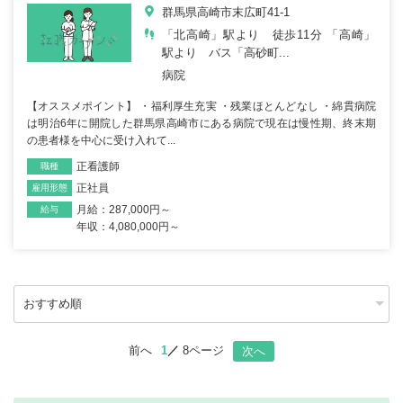
群馬県高崎市末広町41-1
「北高崎」駅より 徒歩11分 「高崎」
駅より バス「高砂町...
病院
【オススメポイント】 ・福利厚生充実 ・残業ほとんどなし ・綿貫病院
は明治6年に開院した群馬県高崎市にある病院で現在は慢性期、終末期
の患者様を中心に受け入れて...
正看護師
職種
正社員
雇用形態
月給：287,000円～
給与
年収：4,080,000円～
前へ
1
8ページ
次へ