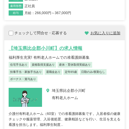
正社員
雇用形態
月給：266,000円～367,000円
給与
チェックして問合せ・応募する
お気に入りに追加
【埼玉県比企郡小川町】の求人情報
福利厚生充実! 有料老人ホームでの准看護師募集
住宅手当あり
資格取得支援あり
産休・育休取得実績あり
扶養手当・家族手当あり
退職金あり
定年65歳
日勤のみ/夜勤なし
ボーナス・賞与あり
埼玉県比企郡小川町
有料老人ホーム
介護付有料老人ホーム（60室）での准看護師募集です。入居者様の健康
チェックや服薬管理、入浴後処置、健康相談などを行い、生活を支える
看護を担当します。福利厚生制度...