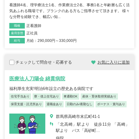
看護師4名、理学療法士1名、作業療法士2名、事務1名と年齢層も広く活
気あふれる職場です。ブランクのある方もご指導させて頂きます。 様々
な分野を経験でき、幅広い知...
正看護師
職種
正社員
雇用形態
月給：290,000円～330,000円
給与
チェックして問合せ・応募する
お気に入りに追加
医療法人刀陽会 綿貫病院
福利厚生充実!明治6年設立の歴史ある病院です
住宅手当あり
寮・借上住宅あり
車通勤OK
産休・育休取得実績あり
保育支援・託児所あり
退職金あり
日勤のみ/夜勤なし
ボーナス・賞与あり
群馬県高崎市末広町41-1
「北高崎」駅より 徒歩11分 「高崎」
駅より バス「高砂町...
病院