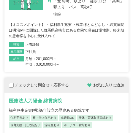
「北高崎」駅より 徒歩11分 「高崎」
駅より バス「高砂町...
病院
【オススメポイント】 ・福利厚生充実 ・残業ほとんどなし ・綿貫病院
は明治6年に開院した群馬県高崎市にある病院で現在は慢性期、終末期
の患者様を中心に受け入れて...
正看護師
職種
正社員
雇用形態
月給：201,000円～
給与
年収：3,010,000円～
チェックして問合せ・応募する
お気に入りに追加
医療法人刀陽会 綿貫病院
福利厚生充実!明治6年設立の歴史ある病院です
住宅手当あり
寮・借上住宅あり
車通勤OK
産休・育休取得実績あり
保育支援・託児所あり
退職金あり
ボーナス・賞与あり