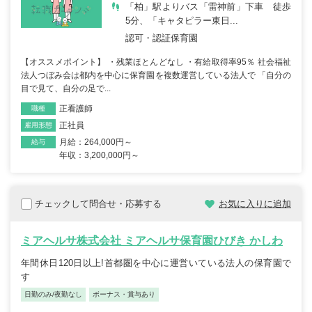
「柏」駅よりバス「雷神前」下車 徒歩
5分、「キャタピラー東日...
認可・認証保育園
【オススメポイント】 ・残業ほとんどなし ・有給取得率95％ 社会福祉
法人つぼみ会は都内を中心に保育園を複数運営している法人で 「自分の
目で見て、自分の足で...
正看護師
職種
正社員
雇用形態
月給：264,000円～
給与
年収：3,200,000円～
チェックして問合せ・応募する
お気に入りに追加
ミアヘルサ株式会社 ミアヘルサ保育園ひびき かしわ
年間休日120日以上!首都圏を中心に運営いている法人の保育園で
す
日勤のみ/夜勤なし
ボーナス・賞与あり