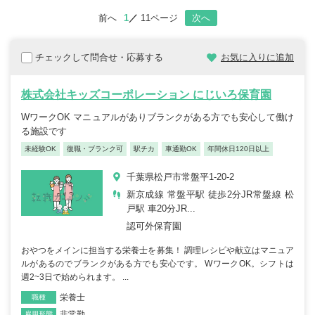
前へ
1
11ページ
次へ
チェックして問合せ・応募する
お気に入りに追加
株式会社キッズコーポレーション にじいろ保育園
WワークOK マニュアルがありブランクがある方でも安心して働け
る施設です
未経験OK
復職・ブランク可
駅チカ
車通勤OK
年間休日120日以上
千葉県松戸市常盤平1‐20‐2
新京成線 常盤平駅 徒歩2分JR常盤線 松
戸駅 車20分JR...
認可外保育園
おやつをメインに担当する栄養士を募集！ 調理レシピや献立はマニュア
ルがあるのでブランクがある方でも安心です。 WワークOK。シフトは
週2~3日で始められます。 ...
栄養士
職種
非常勤
雇用形態