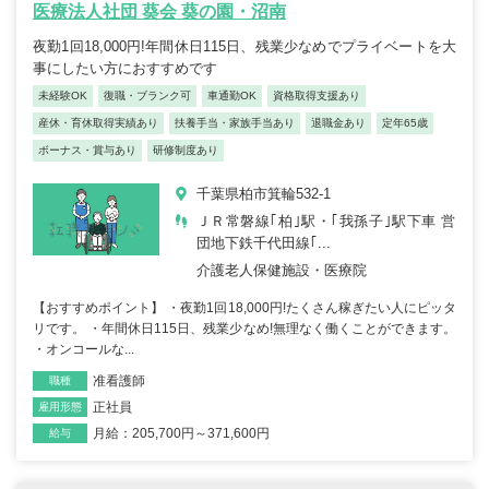
医療法人社団 葵会 葵の園・沼南
夜勤1回18,000円!年間休日115日、残業少なめでプライベートを大
事にしたい方におすすめです
未経験OK
復職・ブランク可
車通勤OK
資格取得支援あり
産休・育休取得実績あり
扶養手当・家族手当あり
退職金あり
定年65歳
ボーナス・賞与あり
研修制度あり
千葉県柏市箕輪532-1
ＪＲ常磐線｢柏｣駅・｢我孫子｣駅下車 営
団地下鉄千代田線｢...
介護老人保健施設・医療院
【おすすめポイント】 ・夜勤1回18,000円!たくさん稼ぎたい人にピッタ
リです。 ・年間休日115日、残業少なめ!無理なく働くことができます。
・オンコールな...
准看護師
職種
正社員
雇用形態
月給：205,700円～371,600円
給与