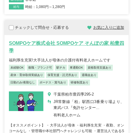
時給：1,080円～1,280円
給与
チェックして問合せ・応募する
お気に入りに追加
SOMPOケア株式会社 SOMPOケア そんぽの家 柏豊四
季
福利厚生充実!大手法人が母体の介護付有料老人ホームです
未経験OK
復職・ブランク可
駅チカ
車通勤OK
資格取得支援あり
産休・育休取得実績あり
保育支援・託児所あり
退職金あり
日勤のみ/夜勤なし
ボーナス・賞与あり
研修制度あり
千葉県柏市豊四季295-2
JR常磐線「柏」駅西口3番乗り場より、
東武バス『免許センター...
有料老人ホーム
【オススメポイント】 ・大手法人が母体 ・福利厚生充実 ・夜勤、オン
コールなし ・管理職や本社部門へチャレンジも可能 ・運営法人であるS