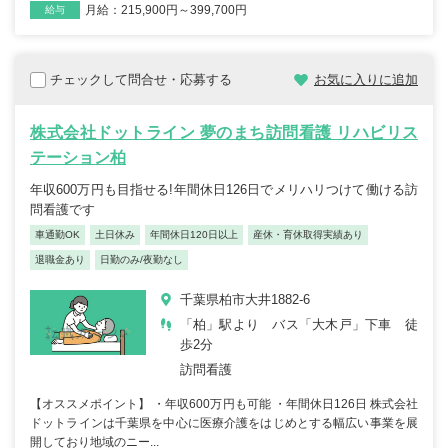
月給：215,900円～399,700円
給与
チェックして問合せ・応募する
お気に入りに追加
株式会社ドットライン 夢のまち訪問看護 リハビリス
テーション柏
年収600万円も目指せる!年間休日126日でメリハリつけて働ける訪
問看護です
車通勤OK
土日休み
年間休日120日以上
産休・育休取得実績あり
退職金あり
日勤のみ/夜勤なし
千葉県柏市大井1882-6
「柏」駅より バス「大木戸」下車 徒
歩2分
訪問看護
【オススメポイント】 ・年収600万円も可能 ・年間休日126日 株式会社
ドットラインは千葉県を中心に医療介護をはじめとする幅広い事業を展
開しており地域のニー...