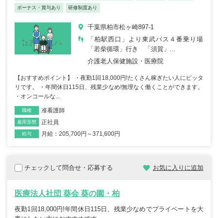
ボーナス・賞与あり
研修制度あり
千葉県柏市松ヶ崎897-1
「柏駅西口」より東武バス４番乗り場
「若柴循環」行き 「須賀」...
介護老人保健施設・医療院
【おすすめポイント】 ・夜勤1回18,000円!たくさん稼ぎたい人にピッタ
リです。 ・年間休日115日、残業少なめ!無理なく働くことができます。
・オンコールな...
准看護師
職種
正社員
雇用形態
月給：205,700円～371,600円
給与
チェックして問合せ・応募する
お気に入りに追加
医療法人社団 葵会 葵の園・柏
夜勤1回18,000円!年間休日115日、残業少なめでプライベートを大