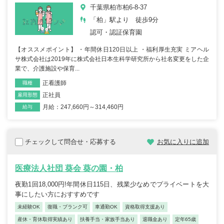
千葉県柏市柏6-8-37
「柏」駅より 徒歩9分
認可・認証保育園
【オススメポイント】 ・年間休日120日以上 ・福利厚生充実 ミアヘル
サ株式会社は2019年に株式会社日本生科学研究所から社名変更をした企
業で、介護施設や保育...
正看護師
職種
正社員
雇用形態
月給：247,660円～314,460円
給与
チェックして問合せ・応募する
お気に入りに追加
医療法人社団 葵会 葵の園・柏
夜勤1回18,000円!年間休日115日、残業少なめでプライベートを大
事にしたい方におすすめです
未経験OK
復職・ブランク可
車通勤OK
資格取得支援あり
産休・育休取得実績あり
扶養手当・家族手当あり
退職金あり
定年65歳