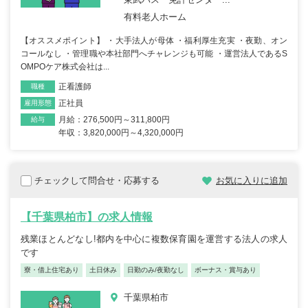
有料老人ホーム
【オススメポイント】 ・大手法人が母体 ・福利厚生充実 ・夜勤、オン
コールなし ・管理職や本社部門へチャレンジも可能 ・運営法人であるS
OMPOケア株式会社は...
正看護師
職種
正社員
雇用形態
月給：276,500円～311,800円
給与
年収：3,820,000円～4,320,000円
チェックして問合せ・応募する
お気に入りに追加
【千葉県柏市】の求人情報
残業ほとんどなし!都内を中心に複数保育園を運営する法人の求人
です
寮・借上住宅あり
土日休み
日勤のみ/夜勤なし
ボーナス・賞与あり
千葉県柏市