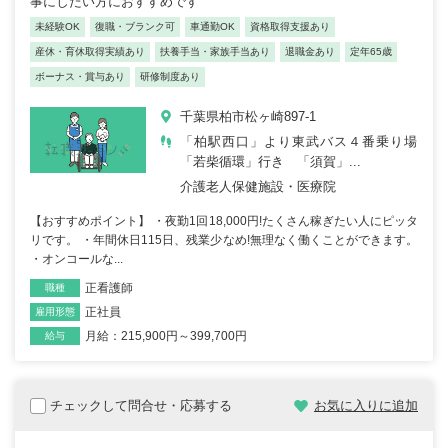
事にしたい方におすすめです
未経験OK
復職・ブランク可
車通勤OK
資格取得支援あり
産休・育休取得実績あり
扶養手当・家族手当あり
退職金あり
定年65歳
ボーナス・賞与あり
研修制度あり
千葉県柏市松ヶ崎897-1
「柏駅西口」より東武バス４番乗り場
「若柴循環」行き 「須賀」...
介護老人保健施設・医療院
【おすすめポイント】 ・夜勤1回18,000円!たくさん稼ぎたい人にピッタ
リです。 ・年間休日115日、残業少なめ!無理なく働くことができます。
・オンコールな...
正看護師
職種
正社員
雇用形態
月給：215,900円～399,700円
給与
チェックして問合せ・応募する
お気に入りに追加