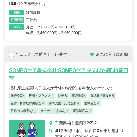
OMPOケア株式会社は...
准看護師
職種
正社員
雇用形態
月給：250,800円～286,100円
給与
年収：3,460,000円～3,960,000円
チェックして問合せ・応募する
お気に入りに追加
SOMPOケア株式会社 SOMPOケア そんぽの家 柏豊四
季
福利厚生充実!大手法人が母体の介護付有料老人ホームです
未経験OK
復職・ブランク可
駅チカ
車通勤OK
資格取得支援あり
産休・育休取得実績あり
保育支援・託児所あり
退職金あり
日勤のみ/夜勤なし
ボーナス・賞与あり
研修制度あり
千葉県柏市豊四季295-2
JR常磐線「柏」駅西口3番乗り場より、
東武バス『免許センター...