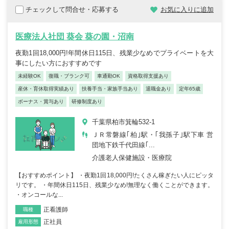
チェックして問合せ・応募する
お気に入りに追加
医療法人社団 葵会 葵の園・沼南
夜勤1回18,000円!年間休日115日、残業少なめでプライベートを大
事にしたい方におすすめです
未経験OK
復職・ブランク可
車通勤OK
資格取得支援あり
産休・育休取得実績あり
扶養手当・家族手当あり
退職金あり
定年65歳
ボーナス・賞与あり
研修制度あり
千葉県柏市箕輪532-1
ＪＲ常磐線｢柏｣駅・｢我孫子｣駅下車 営
団地下鉄千代田線｢...
介護老人保健施設・医療院
【おすすめポイント】 ・夜勤1回18,000円!たくさん稼ぎたい人にピッタ
リです。 ・年間休日115日、残業少なめ!無理なく働くことができます。
・オンコールな...
正看護師
職種
正社員
雇用形態