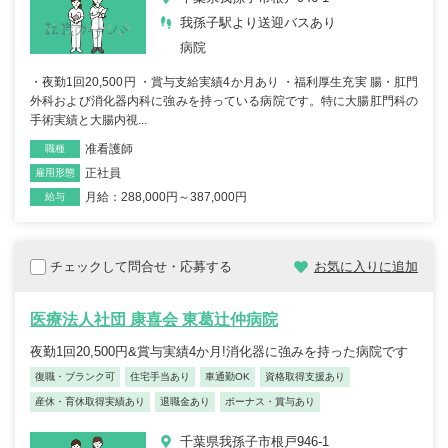
我孫子駅より送迎バスあり
病院
・夜勤1回20,500円 ・賞与支給実績4か月あり ・福利厚生充実 腸・肛門
外科および消化器内科に強みを持っている病院です。特に大腸肛門科の
手術実績と大腸内視...
准看護師
職種
正社員
雇用形態
月給：288,000円～387,000円
給与
チェックして問合せ・応募する
お気に入りに追加
医療法人社団 康喜会 東葛辻仲病院
夜勤1回20,500円&賞与実績4か月!消化器に強みを持った病院です
復職・ブランク可
住宅手当あり
車通勤OK
資格取得支援あり
産休・育休取得実績あり
退職金あり
ボーナス・賞与あり
千葉県我孫子市根戸946-1