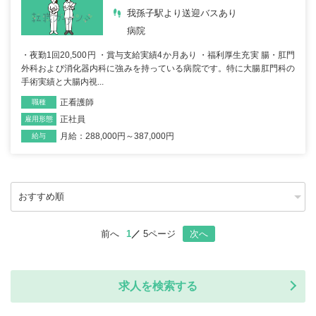
我孫子駅より送迎バスあり
病院
・夜勤1回20,500円 ・賞与支給実績4か月あり ・福利厚生充実 腸・肛門
外科および消化器内科に強みを持っている病院です。特に大腸肛門科の
手術実績と大腸内視...
正看護師
職種
正社員
雇用形態
月給：288,000円～387,000円
給与
前へ
1
5ページ
次へ
求人を検索する