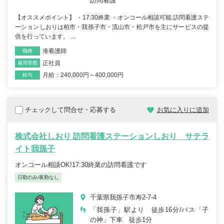
訪問看護
【オススメポイント】 ・17:30終業 ・オンコール相談可能 訪問看護ステ
ーションしおりは柏市・我孫子市・流山市・松戸市を主にサービスの提
供を行っています。 ...
准看護師
職種
正社員
雇用形態
月給：240,000円～400,000円
給与
チェックして問合せ・応募する
お気に入りに追加
株式会社しおり 訪問看護ステーションしおり サテラ
イト我孫子
オンコール相談OK!17:30終業の訪問看護です
日勤のみ/夜勤なし
千葉県我孫子市寿2-7-4
「我孫子」駅より 徒歩16分/バス「子
の神」下車 徒歩1分