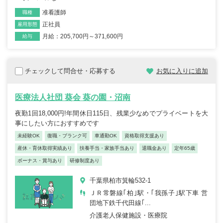
准看護師
職種
正社員
雇用形態
月給：205,700円～371,600円
給与
チェックして問合せ・応募する
お気に入りに追加
医療法人社団 葵会 葵の園・沼南
夜勤1回18,000円!年間休日115日、残業少なめでプライベートを大
事にしたい方におすすめです
未経験OK
復職・ブランク可
車通勤OK
資格取得支援あり
産休・育休取得実績あり
扶養手当・家族手当あり
退職金あり
定年65歳
ボーナス・賞与あり
研修制度あり
千葉県柏市箕輪532-1
ＪＲ常磐線｢柏｣駅・｢我孫子｣駅下車 営
団地下鉄千代田線｢...
介護老人保健施設・医療院