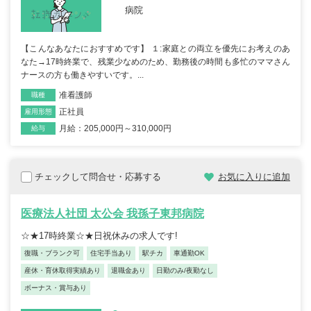
病院
【こんなあなたにおすすめです】 １:家庭との両立を優先にお考えのあ
なた→17時終業で、残業少なめのため、勤務後の時間も多忙のママさん
ナースの方も働きやすいです。...
准看護師
職種
正社員
雇用形態
月給：205,000円～310,000円
給与
チェックして問合せ・応募する
お気に入りに追加
医療法人社団 太公会 我孫子東邦病院
☆★17時終業☆★日祝休みの求人です!
復職・ブランク可
住宅手当あり
駅チカ
車通勤OK
産休・育休取得実績あり
退職金あり
日勤のみ/夜勤なし
ボーナス・賞与あり