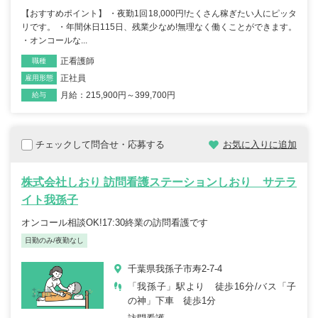
【おすすめポイント】 ・夜勤1回18,000円!たくさん稼ぎたい人にピッタ
リです。 ・年間休日115日、残業少なめ!無理なく働くことができます。
・オンコールな...
正看護師
職種
正社員
雇用形態
月給：215,900円～399,700円
給与
チェックして問合せ・応募する
お気に入りに追加
株式会社しおり 訪問看護ステーションしおり サテラ
イト我孫子
オンコール相談OK!17:30終業の訪問看護です
日勤のみ/夜勤なし
千葉県我孫子市寿2-7-4
「我孫子」駅より 徒歩16分/バス「子
の神」下車 徒歩1分