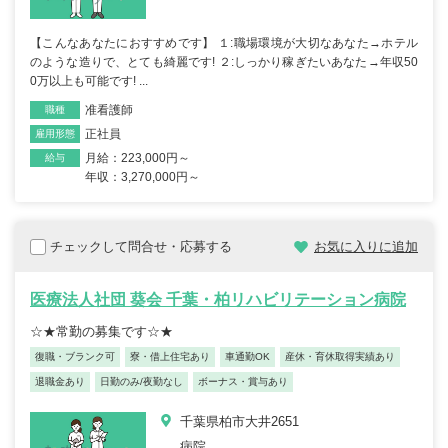
【こんなあなたにおすすめです】 １:職場環境が大切なあなた→ホテル
のような造りで、とても綺麗です! ２:しっかり稼ぎたいあなた→年収50
0万以上も可能です! ...
准看護師
職種
正社員
雇用形態
月給：223,000円～
給与
年収：3,270,000円～
チェックして問合せ・応募する
お気に入りに追加
医療法人社団 葵会 千葉・柏リハビリテーション病院
☆★常勤の募集です☆★
復職・ブランク可
寮・借上住宅あり
車通勤OK
産休・育休取得実績あり
退職金あり
日勤のみ/夜勤なし
ボーナス・賞与あり
千葉県柏市大井2651
病院