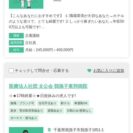
【こんなあなたにおすすめです】 １:職場環境が大切なあなた→ホテル
のような造りで、とても綺麗です! ２:しっかり稼ぎたいあなた→年収50
0万以上も可能です! ...
正看護師
職種
正社員
雇用形態
月給：245,000円～400,000円
給与
チェックして問合せ・応募する
お気に入りに追加
医療法人社団 太公会 我孫子東邦病院
☆★17時終業☆★日祝休みの求人です!
復職・ブランク可
住宅手当あり
駅チカ
車通勤OK
産休・育休取得実績あり
退職金あり
日勤のみ/夜勤なし
ボーナス・賞与あり
千葉県我孫子市我孫子1851-1