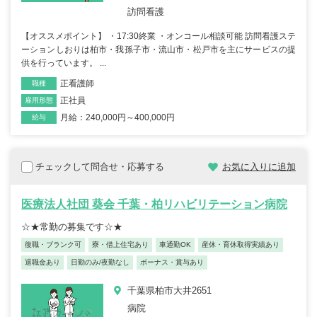
訪問看護
【オススメポイント】 ・17:30終業 ・オンコール相談可能 訪問看護ステ
ーションしおりは柏市・我孫子市・流山市・松戸市を主にサービスの提
供を行っています。 ...
正看護師
職種
正社員
雇用形態
月給：240,000円～400,000円
給与
チェックして問合せ・応募する
お気に入りに追加
医療法人社団 葵会 千葉・柏リハビリテーション病院
☆★常勤の募集です☆★
復職・ブランク可
寮・借上住宅あり
車通勤OK
産休・育休取得実績あり
退職金あり
日勤のみ/夜勤なし
ボーナス・賞与あり
千葉県柏市大井2651
病院