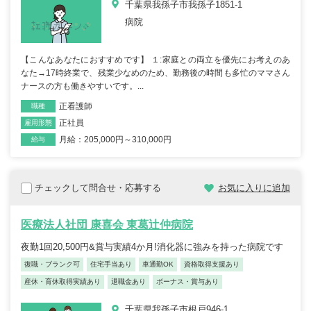
千葉県我孫子市我孫子1851-1
病院
【こんなあなたにおすすめです】 １:家庭との両立を優先にお考えのあ
なた→17時終業で、残業少なめのため、勤務後の時間も多忙のママさん
ナースの方も働きやすいです。...
正看護師
職種
正社員
雇用形態
月給：205,000円～310,000円
給与
チェックして問合せ・応募する
お気に入りに追加
医療法人社団 康喜会 東葛辻仲病院
夜勤1回20,500円&賞与実績4か月!消化器に強みを持った病院です
復職・ブランク可
住宅手当あり
車通勤OK
資格取得支援あり
産休・育休取得実績あり
退職金あり
ボーナス・賞与あり
千葉県我孫子市根戸946-1