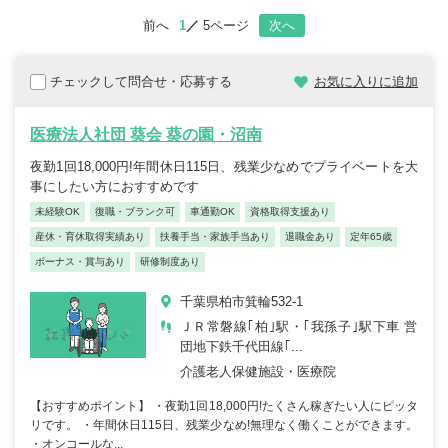
前へ
1
5ページ
次へ
チェックして問合せ・応募する
お気に入りに追加
医療法人社団 葵会 葵の園・沼南
夜勤1回18,000円!年間休日115日、残業少なめでプライベートを大
事にしたい方におすすめです
未経験OK
復職・ブランク可
車通勤OK
資格取得支援あり
産休・育休取得実績あり
扶養手当・家族手当あり
退職金あり
定年65歳
ボーナス・賞与あり
研修制度あり
千葉県柏市箕輪532-1
ＪＲ常磐線｢柏｣駅・｢我孫子｣駅下車 営
団地下鉄千代田線｢...
介護老人保健施設・医療院
【おすすめポイント】 ・夜勤1回18,000円!たくさん稼ぎたい人にピッタ
リです。 ・年間休日115日、残業少なめ!無理なく働くことができます。
・オンコールな...