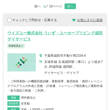
前へ
1
16ページ
次へ
チェックして問合せ・応募する
お気に入りに追加
ウイズユー株式会社 ういず・ユーホープリビング成田
デイサービス
研修制度あり
千葉県成田市不動ケ岡2154-4
京成本線 京成成田駅（東口）より徒歩7
分 JR成田線 成田駅...
デイサービス・デイケア
・ご利用者様への機能回復訓練、運動指導、集団体操 ・個別トレーニン
グプログラムの作成と実施 ・計画書、トレーニング報告書など書類作成
・体力測定の実施 ・ご利用...
理学療法士
職種
非常勤
雇用形態
月給：1,500円～1,600円
給与