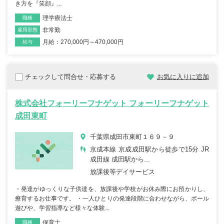
き方を『笑顔』...
理学療法士
職種
非常勤
雇用形態
月給：270,000円～470,000円
給与
チェックして問合せ・応募する
お気に入りに追加
株式会社フォーリーフナゲット フォーリーフナゲット
成田東町
千葉県成田市東町１６９－９
京成本線 京成成田駅から徒歩で15分 JR
成田線 成田駅から...
放課後等デイサービス
・発達がゆっくりな子供達を、放課後や学校がお休み際にお預かりし、
療育するお仕事です。 ・一人ひとりの発達段階に合わせながら、ボール
遊びや、学習指導など様々な体験...
保育士
職種