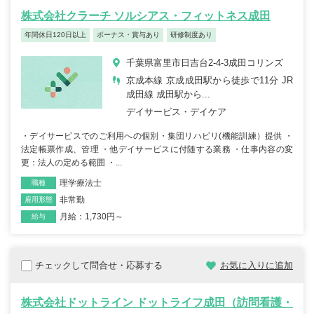
株式会社クラーチ ソルシアス・フィットネス成田
年間休日120日以上
ボーナス・賞与あり
研修制度あり
千葉県富里市日吉台2-4-3成田コリンズ
京成本線 京成成田駅から徒歩で11分 JR
成田線 成田駅から...
デイサービス・デイケア
・デイサービスでのご利用への個別・集団リハビリ(機能訓練）提供 ・
法定帳票作成、管理 ・他デイサービスに付随する業務 ・仕事内容の変
更：法人の定める範囲 ・...
理学療法士
職種
非常勤
雇用形態
月給：1,730円～
給与
チェックして問合せ・応募する
お気に入りに追加
株式会社ドットライン ドットライフ成田（訪問看護・