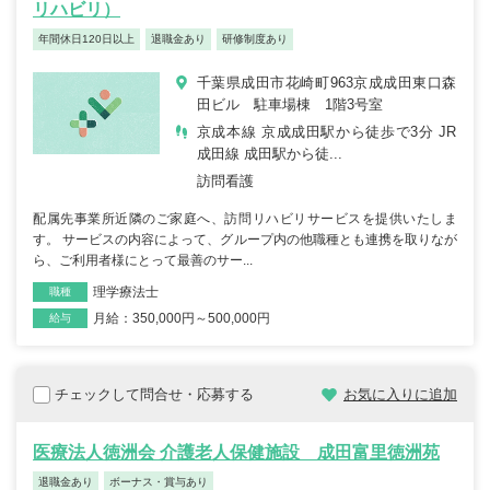
リハビリ）
年間休日120日以上
退職金あり
研修制度あり
千葉県成田市花崎町963京成成田東口森
田ビル 駐車場棟 1階3号室
京成本線 京成成田駅から徒歩で3分 JR
成田線 成田駅から徒...
訪問看護
配属先事業所近隣のご家庭へ、訪問リハビリサービスを提供いたしま
す。 サービスの内容によって、グループ内の他職種とも連携を取りなが
ら、ご利用者様にとって最善のサー...
理学療法士
職種
月給：350,000円～500,000円
雇用形態
給与
チェックして問合せ・応募する
お気に入りに追加
医療法人徳洲会 介護老人保健施設 成田富里徳洲苑
退職金あり
ボーナス・賞与あり