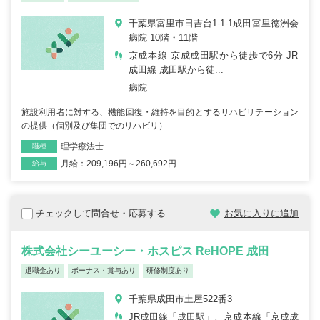
千葉県富里市日吉台1-1-1成田富里徳洲会
病院 10階・11階
京成本線 京成成田駅から徒歩で6分 JR
成田線 成田駅から徒...
病院
施設利用者に対する、機能回復・維持を目的とするリハビリテーション
の提供（個別及び集団でのリハビリ）
理学療法士
職種
月給：209,196円～260,692円
雇用形態
給与
チェックして問合せ・応募する
お気に入りに追加
株式会社シーユーシー・ホスピス ReHOPE 成田
退職金あり
ボーナス・賞与あり
研修制度あり
千葉県成田市土屋522番3
JR成田線「成田駅」、京成本線「京成成