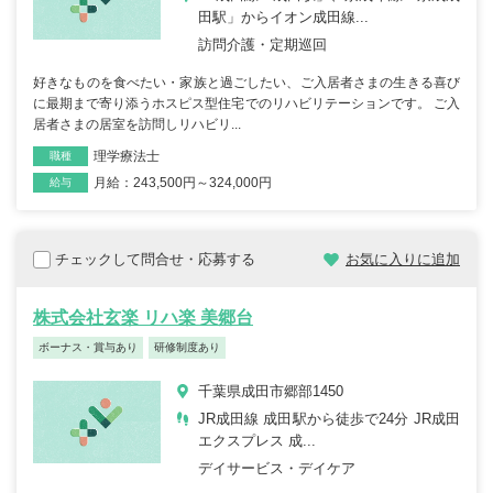
田駅」からイオン成田線...
訪問介護・定期巡回
好きなものを食べたい・家族と過ごしたい、ご入居者さまの生きる喜び
に最期まで寄り添うホスピス型住宅でのリハビリテーションです。 ご入
居者さまの居室を訪問しリハビリ...
理学療法士
職種
月給：243,500円～324,000円
雇用形態
給与
チェックして問合せ・応募する
お気に入りに追加
株式会社玄楽 リハ楽 美郷台
ボーナス・賞与あり
研修制度あり
千葉県成田市郷部1450
JR成田線 成田駅から徒歩で24分 JR成田
エクスプレス 成...
デイサービス・デイケア