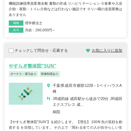
機能訓練指導員業務全般 書類の作成 リハビリテーション ※食事や入浴
介助・夜勤・トイレ介助などは行わない施設です ※リハ職の送迎業務は
ありません
理学療法士
職種
月給：260,000円～
雇用形態
給与
チェックして問合せ・応募する
お気に入りに追加
やすらぎ整体院"SUN"
ボーナス・賞与あり
研修制度あり
千葉県成田市郷部1228－1ベイハウスA
棟
JR成田線 成田駅から徒歩で20分 JR成田
エクスプレス 成...
病院
【やすらぎ整体院”SUN”】を紹介します。 【理念】 100年先の笑顔を創
造する を目指しています。 その上で「関わる全ての人が自分らしい生