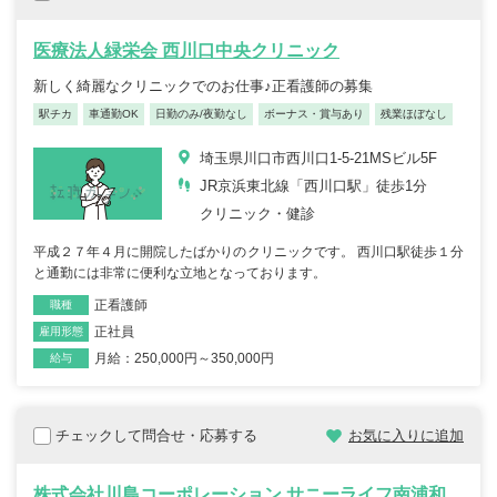
医療法人緑栄会 西川口中央クリニック
新しく綺麗なクリニックでのお仕事♪正看護師の募集
駅チカ
車通勤OK
日勤のみ/夜勤なし
ボーナス・賞与あり
残業ほぼなし
埼玉県川口市西川口1-5-21MSビル5F
JR京浜東北線「西川口駅」徒歩1分
クリニック・健診
平成２７年４月に開院したばかりのクリニックです。 西川口駅徒歩１分
と通勤には非常に便利な立地となっております。
正看護師
職種
正社員
雇用形態
月給：250,000円～350,000円
給与
チェックして問合せ・応募する
お気に入りに追加
株式会社川島コーポレーション サニーライフ南浦和