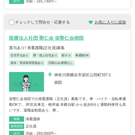
月給：191,730円～
給与
チェックして問合せ・応募する
お気に入りに追加
医療法人社団 聖仁会 栄聖仁会病院
賞与あり! 准看護職(正社員)募集
住宅手当あり
寮・借上住宅あり
駅チカ
車通勤OK
産休・育休取得実績あり
日勤のみ/夜勤なし
神奈川県横浜市栄区公田町337-1
病院
栄聖仁会病院での准看護職（正社員）募集です。車・バイク・自転車通
勤OKで、JR京浜東北・根岸線 本郷台駅 から徒歩8分と通勤利便性も高
いです。退職金制度あり、寮...
准看護師
職種
正社員
雇用形態
月給：293,000円～
給与