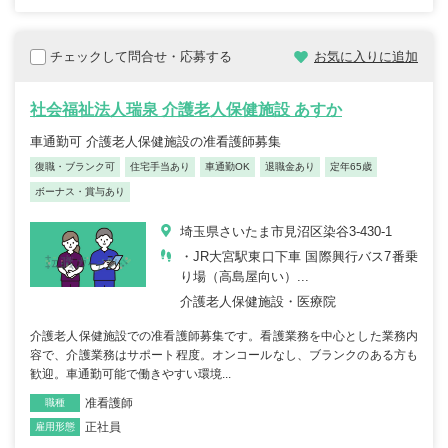
チェックして問合せ・応募する
お気に入りに追加
社会福祉法人瑞泉 介護老人保健施設 あすか
車通勤可 介護老人保健施設の准看護師募集
復職・ブランク可
住宅手当あり
車通勤OK
退職金あり
定年65歳
ボーナス・賞与あり
埼玉県さいたま市見沼区染谷3-430-1
・JR大宮駅東口下車 国際興行バス7番乗
り場（高島屋向い）...
介護老人保健施設・医療院
介護老人保健施設での准看護師募集です。看護業務を中心とした業務内
容で、介護業務はサポート程度。オンコールなし、ブランクのある方も
歓迎。車通勤可能で働きやすい環境...
准看護師
職種
正社員
雇用形態