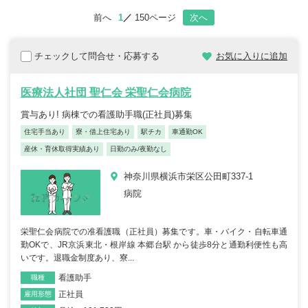
前へ
1
150ページ
次へ
チェックして問合せ・応募する
お気に入りに追加
医療法人社団 聖仁会 栄聖仁会病院
賞与あり! 病棟での看護助手職(正社員)募集
住宅手当あり
寮・借上住宅あり
駅チカ
車通勤OK
産休・育休取得実績あり
日勤のみ/夜勤なし
神奈川県横浜市栄区公田町337-1
病院
栄聖仁会病院での准看護職（正社員）募集です。車・バイク・自転車通
勤OKで、JR京浜東北・根岸線 本郷台駅 から徒歩8分と通勤利便性も高
いです。退職金制度あり、寮...
看護助手
職種
正社員
雇用形態