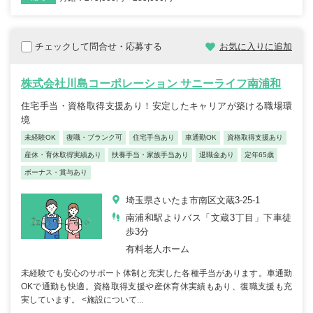
チェックして問合せ・応募する
お気に入りに追加
株式会社川島コーポレーション サニーライフ南浦和
住宅手当・資格取得支援あり！安定したキャリアが築ける職場環
境
未経験OK
復職・ブランク可
住宅手当あり
車通勤OK
資格取得支援あり
産休・育休取得実績あり
扶養手当・家族手当あり
退職金あり
定年65歳
ボーナス・賞与あり
埼玉県さいたま市南区文蔵3-25-1
南浦和駅よりバス「文蔵3丁目」下車徒
歩3分
有料老人ホーム
未経験でも安心のサポート体制と充実した各種手当があります。車通勤
OKで通勤も快適。資格取得支援や産休育休実績もあり、復職支援も充
実しています。 <施設について...