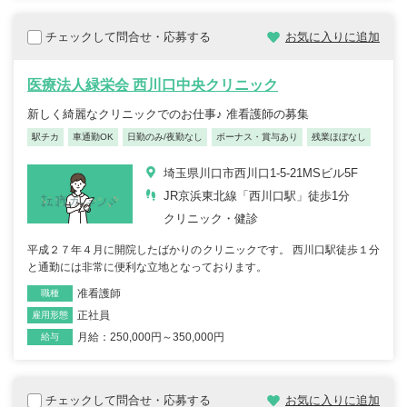
チェックして問合せ・応募する
お気に入りに追加
医療法人緑栄会 西川口中央クリニック
新しく綺麗なクリニックでのお仕事♪ 准看護師の募集
駅チカ
車通勤OK
日勤のみ/夜勤なし
ボーナス・賞与あり
残業ほぼなし
埼玉県川口市西川口1-5-21MSビル5F
JR京浜東北線「西川口駅」徒歩1分
クリニック・健診
平成２７年４月に開院したばかりのクリニックです。 西川口駅徒歩１分
と通勤には非常に便利な立地となっております。
准看護師
職種
正社員
雇用形態
月給：250,000円～350,000円
給与
チェックして問合せ・応募する
お気に入りに追加