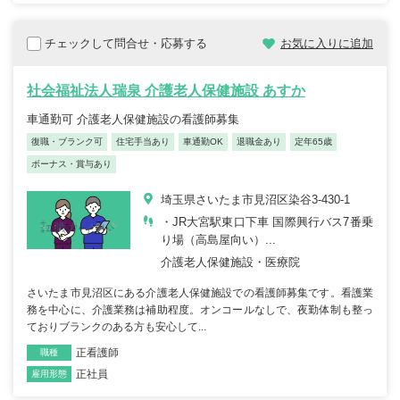
チェックして問合せ・応募する
お気に入りに追加
社会福祉法人瑞泉 介護老人保健施設 あすか
車通勤可 介護老人保健施設の看護師募集
復職・ブランク可
住宅手当あり
車通勤OK
退職金あり
定年65歳
ボーナス・賞与あり
埼玉県さいたま市見沼区染谷3-430-1
・JR大宮駅東口下車 国際興行バス7番乗
り場（高島屋向い）...
介護老人保健施設・医療院
さいたま市見沼区にある介護老人保健施設での看護師募集です。看護業
務を中心に、介護業務は補助程度。オンコールなしで、夜勤体制も整っ
ておりブランクのある方も安心して...
正看護師
職種
正社員
雇用形態