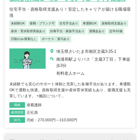
住宅手当・資格取得支援あり！安定したキャリアが築ける職場環
境
未経験OK
復職・ブランク可
住宅手当あり
車通勤OK
資格取得支援あり
産休・育休取得実績あり
扶養手当・家族手当あり
退職金あり
定年65歳
日勤のみ/夜勤なし
ボーナス・賞与あり
埼玉県さいたま市南区文蔵3-25-1
南浦和駅よりバス「文蔵3丁目」下車徒
歩3分
有料老人ホーム
未経験でも安心のサポート体制と充実した各種手当があります。車通勤
OKで通勤も快適。資格取得支援や産休育休実績もあり、復職支援も充
実しています。 <施設について...
准看護師
職種
正社員
雇用形態
月給：270,000円～310,000円
給与