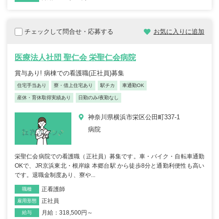
チェックして問合せ・応募する
お気に入りに追加
医療法人社団 聖仁会 栄聖仁会病院
賞与あり! 病棟での看護職(正社員)募集
住宅手当あり
寮・借上住宅あり
駅チカ
車通勤OK
産休・育休取得実績あり
日勤のみ/夜勤なし
神奈川県横浜市栄区公田町337-1
病院
栄聖仁会病院での看護職（正社員）募集です。車・バイク・自転車通勤
OKで、JR京浜東北・根岸線 本郷台駅 から徒歩8分と通勤利便性も高い
です。退職金制度あり、寮や...
正看護師
職種
正社員
雇用形態
月給：318,500円～
給与