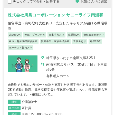
チェックして問合せ・応募する
お気に入りに追加
株式会社川島コーポレーション サニーライフ南浦和
住宅手当・資格取得支援あり！安定したキャリアが築ける職場環
境
未経験OK
復職・ブランク可
住宅手当あり
車通勤OK
資格取得支援あり
産休・育休取得実績あり
扶養手当・家族手当あり
退職金あり
定年65歳
ボーナス・賞与あり
埼玉県さいたま市南区文蔵3-25-1
南浦和駅よりバス「文蔵3丁目」下車徒
歩3分
有料老人ホーム
未経験でも安心のサポート体制と充実した各種手当があります。車通勤
OKで通勤も快適。資格取得支援や産休育休実績もあり、復職支援も充
実しています。 <施設について...
介護福祉士
職種
正社員
雇用形態
月給：275,000円～285,000円
給与