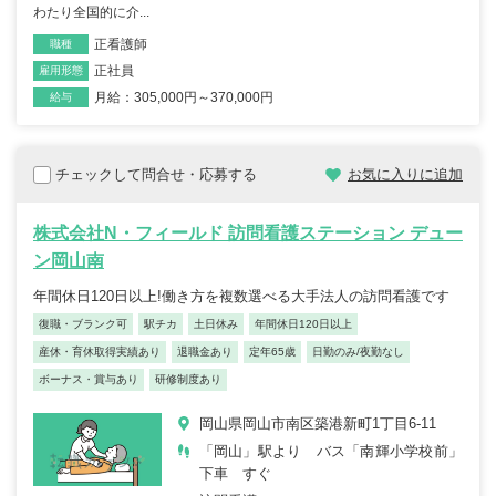
わたり全国的に介...
正看護師
職種
正社員
雇用形態
月給：305,000円～370,000円
給与
チェックして問合せ・応募する
お気に入りに追加
株式会社N・フィールド 訪問看護ステーション デュー
ン岡山南
年間休日120日以上!働き方を複数選べる大手法人の訪問看護です
復職・ブランク可
駅チカ
土日休み
年間休日120日以上
産休・育休取得実績あり
退職金あり
定年65歳
日勤のみ/夜勤なし
ボーナス・賞与あり
研修制度あり
岡山県岡山市南区築港新町1丁目6-11
「岡山」駅より バス「南輝小学校前」
下車 すぐ