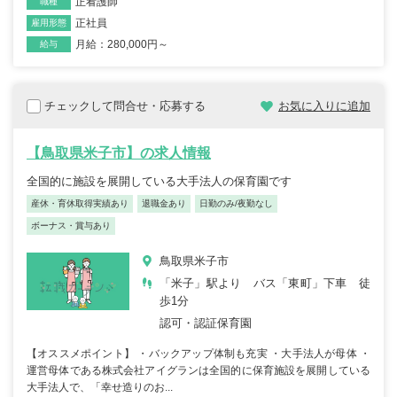
正看護師
職種
正社員
雇用形態
月給：280,000円～
給与
チェックして問合せ・応募する
お気に入りに追加
【鳥取県米子市】の求人情報
全国的に施設を展開している大手法人の保育園です
産休・育休取得実績あり
退職金あり
日勤のみ/夜勤なし
ボーナス・賞与あり
鳥取県米子市
「米子」駅より バス「東町」下車 徒
歩1分
認可・認証保育園
【オススメポイント】 ・バックアップ体制も充実 ・大手法人が母体 ・
運営母体である株式会社アイグランは全国的に保育施設を展開している
大手法人で、「幸せ造りのお...