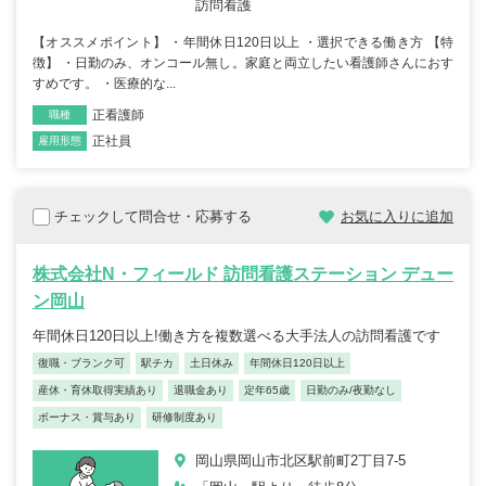
訪問看護
【オススメポイント】 ・年間休日120日以上 ・選択できる働き方 【特
徴】 ・日勤のみ、オンコール無し。家庭と両立したい看護師さんにおす
すめです。 ・医療的な...
正看護師
職種
正社員
雇用形態
チェックして問合せ・応募する
お気に入りに追加
株式会社N・フィールド 訪問看護ステーション デュー
ン岡山
年間休日120日以上!働き方を複数選べる大手法人の訪問看護です
復職・ブランク可
駅チカ
土日休み
年間休日120日以上
産休・育休取得実績あり
退職金あり
定年65歳
日勤のみ/夜勤なし
ボーナス・賞与あり
研修制度あり
岡山県岡山市北区駅前町2丁目7-5