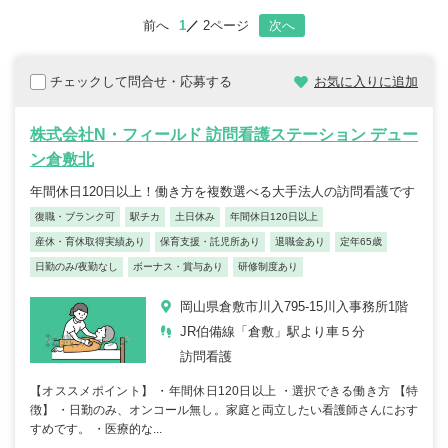
前へ
1
2ページ
次へ
チェックして問合せ・応募する
お気に入りに追加
株式会社N・フィールド 訪問看護ステーション デュー
ン倉敷北
年間休日120日以上！働き方を複数選べる大手法人の訪問看護です
復職・ブランク可
駅チカ
土日休み
年間休日120日以上
産休・育休取得実績あり
保育支援・託児所あり
退職金あり
定年65歳
日勤のみ/夜勤なし
ボーナス・賞与あり
研修制度あり
岡山県倉敷市川入795-15川入事務所1階
JR伯備線「倉敷」駅より車５分
訪問看護
【オススメポイント】 ・年間休日120日以上 ・選択できる働き方 【特
徴】 ・日勤のみ、オンコール無し。家庭と両立したい看護師さんにおす
すめです。 ・医療的な...