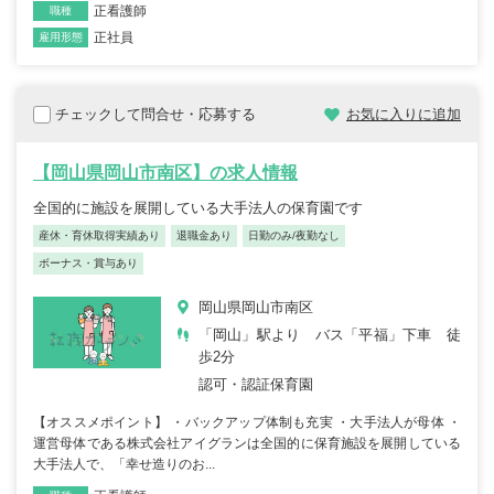
正看護師
職種
正社員
雇用形態
チェックして問合せ・応募する
お気に入りに追加
【岡山県岡山市南区】の求人情報
全国的に施設を展開している大手法人の保育園です
産休・育休取得実績あり
退職金あり
日勤のみ/夜勤なし
ボーナス・賞与あり
岡山県岡山市南区
「岡山」駅より バス「平福」下車 徒
歩2分
認可・認証保育園
【オススメポイント】 ・バックアップ体制も充実 ・大手法人が母体 ・
運営母体である株式会社アイグランは全国的に保育施設を展開している
大手法人で、「幸せ造りのお...