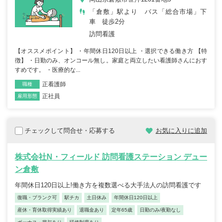
「倉敷」駅より バス「総合市場」下
車 徒歩2分
訪問看護
【オススメポイント】 ・年間休日120日以上 ・選択できる働き方 【特
徴】 ・日勤のみ、オンコール無し。家庭と両立したい看護師さんにおす
すめです。 ・医療的な...
正看護師
職種
正社員
雇用形態
チェックして問合せ・応募する
お気に入りに追加
株式会社N・フィールド 訪問看護ステーション デュー
ン倉敷
年間休日120日以上!働き方を複数選べる大手法人の訪問看護です
復職・ブランク可
駅チカ
土日休み
年間休日120日以上
産休・育休取得実績あり
退職金あり
定年65歳
日勤のみ/夜勤なし