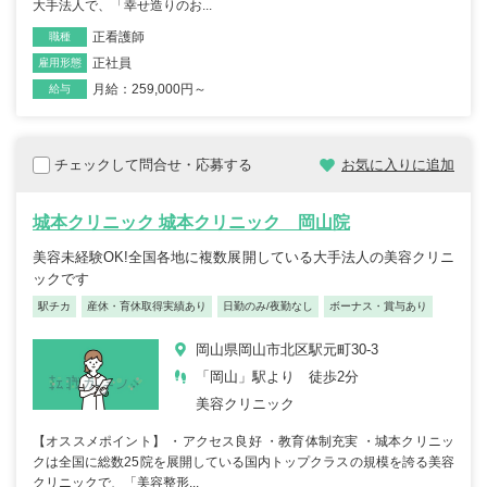
大手法人で、「幸せ造りのお...
正看護師
職種
正社員
雇用形態
月給：259,000円～
給与
チェックして問合せ・応募する
お気に入りに追加
城本クリニック 城本クリニック 岡山院
美容未経験OK!全国各地に複数展開している大手法人の美容クリニ
ックです
駅チカ
産休・育休取得実績あり
日勤のみ/夜勤なし
ボーナス・賞与あり
岡山県岡山市北区駅元町30-3
「岡山」駅より 徒歩2分
美容クリニック
【オススメポイント】 ・アクセス良好 ・教育体制充実 ・城本クリニッ
クは全国に総数25院を展開している国内トップクラスの規模を誇る美容
クリニックで、「美容整形...