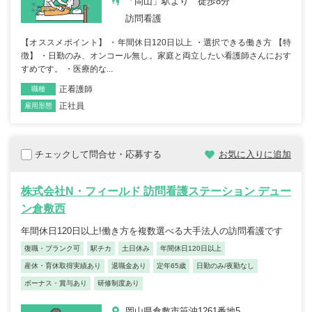
「岡山」駅より 徒歩8分
訪問看護
【オススメポイント】 ・年間休日120日以上 ・選択できる働き方 【特
徴】 ・日勤のみ、オンコール無し。家庭と両立したい看護師さんにおす
すめです。 ・医療的な...
正看護師
職種
正社員
雇用形態
チェックして問合せ・応募する
お気に入りに追加
株式会社N・フィールド 訪問看護ステーション デュー
ン倉敷西
年間休日120日以上!働き方を複数選べる大手法人の訪問看護です
復職・ブランク可
駅チカ
土日休み
年間休日120日以上
産休・育休取得実績あり
退職金あり
定年65歳
日勤のみ/夜勤なし
ボーナス・賞与あり
研修制度あり
岡山県倉敷市笹沖1261番地5