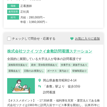
正看護師
職種
正社員
雇用形態
月給：280,000円～
給与
年収：3,960,000円～
チェックして問合せ・応募する
お気に入りに追加
株式会社ツクイ ツクイ倉敷訪問看護ステーション
全国的に展開している大手法人が母体の訪問看護です
資格取得支援あり
産休・育休取得実績あり
扶養手当・家族手当あり
退職金あり
日勤のみ/夜勤なし
ボーナス・賞与あり
研修制度あり
岡山県倉敷市昭和2-4-14
「倉敷」駅より 徒歩10分
訪問看護
【オススメポイント】 ・17:30終業 ・福利厚生充実 ・運営法人である株
式会社ツクイは1983年に訪問入浴サービス事業を開始し、以来35年に