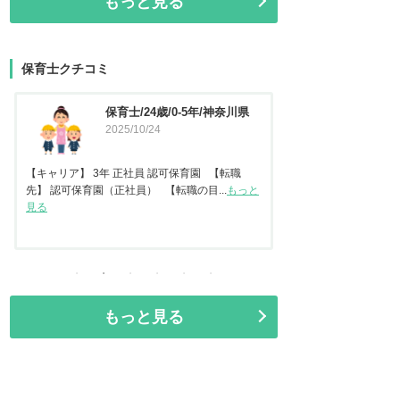
もっと見る
保育士クチコミ
保育士/45歳/20-25年/東京都
保育士
2025/09/11
県
2025
【キャリア】 認可保
任保育士として職員指導
【キャリア】22年 正社員 認可保育園2年 認定こ
見る
ども園 【転職先】保育園（認可...
もっと見る
もっと見る