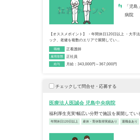
「児島
病院
【オススメポイント】 ・年間休日120日以上 ・大
ック、老健を複数のエリアで展開してい...
正看護師
職種
正社員
雇用形態
月給：343,000円～367,000円
給与
チェックして問合せ・応募する
医療法人医誠会 児島中央病院
福利厚生充実!幅広い分野で施設を展開してい
年間休日120日以上
産休・育休取得実績あり
退職金あり