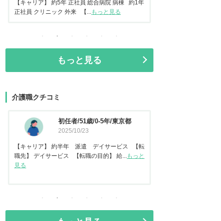
常勤 地域包括ケア病棟 【転...
もっと見る
正社員 美容クリニック 
もっと見る
介護職クチコミ
資格なし/20歳/0-5年/東京都
介護福
2025/10/14
都
2025
【キャリア】 約2年 正社員 倉庫内作業 【転
【キャリア】 約7年
職先】 特別養護老人ホーム 【転職の目...
もっと
【転職先】 有料老人ホ
見る
る