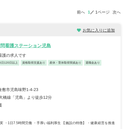
前へ
1
1ページ
次へ
お気に入りに追加
訪問看護ステーション児島
問看護の求人です
休日120日以上
資格取得支援あり
産休・育休取得実績あり
退職金あり
敷市児島味野1-4-23
戸大橋線「児島」より徒歩12分
護
実 ・1日7.5時間労働 ・手厚い福利厚生 【施設の特徴】 ・健康経営を推進