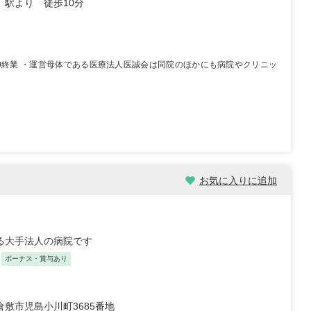
」駅より 徒歩10分
:00終業 ・運営母体である医療法人医誠会は同院のほかにも病院やクリニッ
お気に入りに追加
る大手法人の病院です
ボーナス・賞与あり
倉敷市児島小川町3685番地