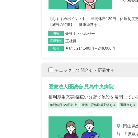
【キャリア】 約7年 正社員 総合病院 病棟 約6年
【キャリア】 4年 正
ブランク 約1年 パート デイサー...
もっと見る
来/病棟 4年 正職員 総合病
【おすすめポイント】 ・年間休日120日、休暇制度充
【施設の特徴】 ・健康経営を...
介護士・ヘルパー
職種
正社員
雇用形態
月給：214,500円～249,000円
給与
チェックして問合せ・応募する
初任者/53歳/0-4年/千葉県
介護福
2025/09/22
奈川
医療法人医誠会 児島中央病院
2025/
【キャリア】 約半年年 常勤 デイサービス 約半
福利厚生充実!幅広い分野で施設を展開してい
【キャリア】 約5年
年 常勤 老健 約3年 常勤 グループ...
もっと
ス 約10年 正社員 特別
見る
年間休日120日以上
産休・育休取得実績あり
退職金あり
岡山県
「児島