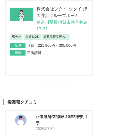
株式会社JSH 訪問看護ス
医
テーション コルディアー
介
レ 新小岩
ン
東京都葛飾区西新小岩4-4
埼
2-12イソマビル5階
地
日勤のみ/夜勤なし
車通勤OK
産休・育
...
月給：195,000円～373,100円
給与
月給：237
給与
正看護師
職種
正看護師
職種
看護職クチコミ
看護師/29歳/6-10年/神奈川県
正看護
2026/06/23
2025
【キャリア】 約5年 常勤 急性期病院 病棟 約3年
【キャリア】 約3年 