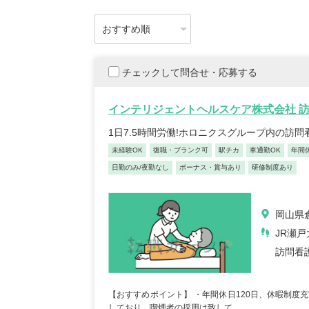
チェックして問合せ・応募する
インテリジェントヘルスケア株式会社 
1日7.5時間労働!ホロニクスグループ内の訪
未経験OK
復職・ブランク可
駅チカ
車通勤OK
年間
日勤のみ/夜勤なし
ボーナス・賞与あり
研修制度あり
岡山県倉
JR瀬
訪問看
【おすすめポイント】 ・年間休日120日、休暇制度充
しており、喫煙者の採用は致して...