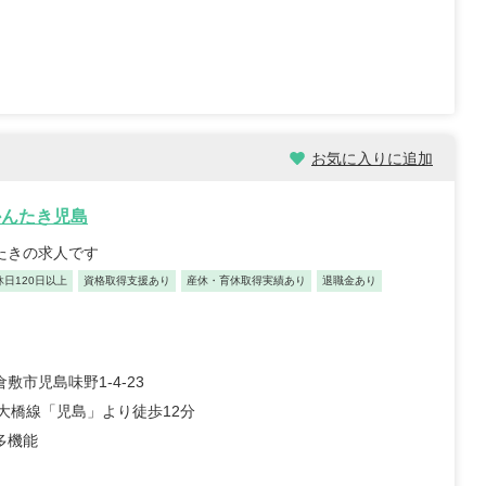
お気に入りに追加
かんたき児島
んたきの求人です
休日120日以上
資格取得支援あり
産休・育休取得実績あり
退職金あり
敷市児島味野1-4-23
戸大橋線「児島」より徒歩12分
多機能