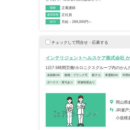
正看護師
職種
正社員
雇用形態
月給：289,000円～
給与
チェックして問合せ・応募する
インテリジェントヘルスケア株式会社 
1日7.5時間労働!ホロニクスグループ内のか
未経験OK
復職・ブランク可
駅チカ
車通勤OK
年間
ボーナス・賞与あり
研修制度あり
岡山県倉
JR瀬
小規模