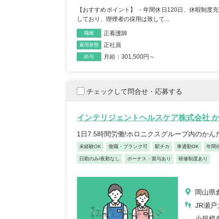
【おすすめポイント】 ・年間休日120日、休暇制度充
リカバリーインターナシ
T-
しており、喫煙者の採用は致して...
ョナル株式会社 訪問看護
訪問
正看護師
職種
ステーション リカバリ
のは
正社員
雇用形態
ー 池尻大橋事務所
千葉
東京都世田谷区世田谷区
月給：301,500円～
青塚
給与
池尻3-3-1キドビル5階
車通勤OK
年間休日12
...
未経験OK
復職・ブランク可
住宅手当あり
産休・育休取得実績あり
チェックして問合せ・応募する
月給：320,600円～369,000円
給与
月給：110,
給与
正看護師
職種
正看護師
職種
インテリジェントヘルスケア株式会社 
1日7.5時間労働!ホロニクスグループ内のか
未経験OK
復職・ブランク可
駅チカ
車通勤OK
年間
日勤のみ/夜勤なし
ボーナス・賞与あり
研修制度あり
正看護師/39歳/16-20年/東京
正看護
岡山県倉
都
葉県
JR瀬
2025/10/20
2022/
小規模