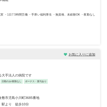
職員 大学病院 外科、救急外
【キャリア】 約5年 正社員 総合病院 病棟 約1年
院 ...
もっと見る
正社員 クリニック 外来 【...
もっと見る
実 ・1日7.5時間労働 ・手厚い福利厚生 ・無資格、未経験OK ・夜勤なし
お気に入りに追加
祉士/46歳/20-25年/神
初任者/51歳/0-5年/東京都
県
2025/10/23
10/29
【キャリア】 約半年 派遣 デイサービス 【転
る大手法人の病院です
 正社員 放課後デイサービ
職先】 デイサービス 【転職の目的】 給...
もっと
養護老人ホー...
もっと見る
見る
日勤のみ/夜勤なし
ボーナス・賞与あり
倉敷市児島小川町3685番地
」駅より 徒歩10分