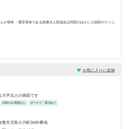
手法人が母体 ・運営母体である医療法人医誠会は同院のほかにも病院やクリニ
/30歳/6-10年/東京都
保育士/24歳/0-5年/神奈川県
11/04
2025/10/24
【キャリア】 3年 正社員 認可保育園 【転職
先】 認可保育園（正社員） 【転職の目...
もっと
員 認可保育園 6年 正社員
見る
認可保育...
もっと見る
お気に入りに追加
る大手法人の病院です
日勤のみ/夜勤なし
ボーナス・賞与あり
倉敷市児島小川町3685番地