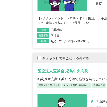
病院
【オススメポイント】 ・年間休日120日以上 ・大
ック、老健を複数のエリアで展開してい...
保育士/33歳/0-5年/東京都
正看護師
保育士
職種
2025/05/08
2025/
正社員
雇用形態
月給：210,000円～230,000円
給与
【キャリア】12年 正社員 認可保育園 【転職
【キャリア】 3年 正社
先】認可保育園（正社員） 【転職の...
もっと見
認可保育園 【転職先】 
チェックして問合せ・応募する
る
医療法人医誠会 児島中央病院
福利厚生充実!幅広い分野で施設を展開してい
年間休日120日以上
産休・育休取得実績あり
退職金あり
岡山県