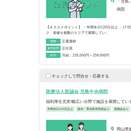
「児島
病院
【オススメポイント】 ・年間休日120日以上 ・17
ク、老健を複数のエリアで展開してい...
正看護師
職種
正社員
雇用形態
月給：235,000円～259,000円
給与
チェックして問合せ・応募する
医療法人医誠会 児島中央病院
福利厚生充実!幅広い分野で施設を展開してい
年間休日120日以上
産休・育休取得実績あり
退職金あり
岡山県