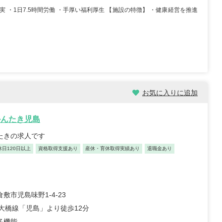
実 ・1日7.5時間労働 ・手厚い福利厚生 【施設の特徴】 ・健康経営を推進
イノベーション合同会社
株式会社ツクイ ツクイ 津
看護ステーションな
久井浜グループホーム
 松戸サテライト
神奈川県横須賀市津久井2-
県松戸市仲井町2-7-6
17-33
ビル101
...
駅チカ
車通勤OK
資格取得支援あり
0日以上
月給：221,900円～305,000円
給与
...
正看護師
職種
お気に入りに追加
000円～
かんたき児島
んたきの求人です
休日120日以上
資格取得支援あり
産休・育休取得実績あり
退職金あり
師/30歳/経験5-10年/千
正看護師/27歳/6-10年/神奈川
敷市児島味野1-4-23
県
戸大橋線「児島」より徒歩12分
09/25
2026/07/30
多機能