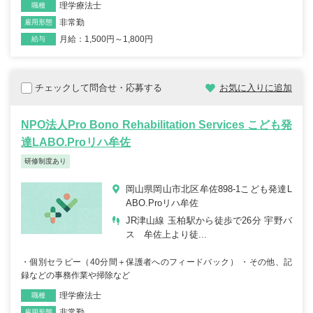
理学療法士
職種
非常勤
雇用形態
月給：1,500円～1,800円
給与
チェックして問合せ・応募する
お気に入りに追加
NPO法人Pro Bono Rehabilitation Services こども発
達LABO.Proリハ牟佐
研修制度あり
岡山県岡山市北区牟佐898-1こども発達L
ABO.Proリハ牟佐
JR津山線 玉柏駅から徒歩で26分 宇野バ
ス 牟佐上より徒...
・個別セラピー（40分間＋保護者へのフィードバック） ・その他、記
録などの事務作業や掃除など
理学療法士
職種
非常勤
雇用形態