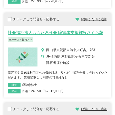
月給：228,930円～228,930円
雇用形態
給与
チェックして問合せ・応募する
お気に入りに追加
社会福祉法人ももたろう会 障害者支援施設さくら苑
ボーナス・賞与あり
岡山県加賀郡吉備中央町吉川7531
JR伯備線 木野山駅から車で24分
障害者福祉施設
障害者支援施設利用者への機能訓練・リハビリ業務全般に携わっていた
だきます。 業務変更なし 転勤の可能性なし
理学療法士
職種
月給：243,500円～312,000円
雇用形態
給与
チェックして問合せ・応募する
お気に入りに追加