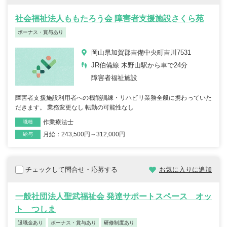
社会福祉法人ももたろう会 障害者支援施設さくら苑
ボーナス・賞与あり
岡山県加賀郡吉備中央町吉川7531
JR伯備線 木野山駅から車で24分
障害者福祉施設
障害者支援施設利用者への機能訓練・リハビリ業務全般に携わっていた
だきます。 業務変更なし 転勤の可能性なし
作業療法士
職種
月給：243,500円～312,000円
雇用形態
給与
チェックして問合せ・応募する
お気に入りに追加
一般社団法人聖武福祉会 発達サポートスペース オッ
ト つしま
退職金あり
ボーナス・賞与あり
研修制度あり