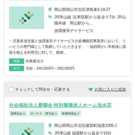
岡山県岡山市北区津島東4-19-27
JR津山線 法界院駅から徒歩で7分 JR山
陽本線 岡山駅から...
放課後等デイサービス
・児童発達支援と放課後等デイサービスの多機能型事業所において、リ
ハビリの専門職として勤務していただきます。 ・知的障がい等発達に課
題を抱える利用児に対して、親御...
作業療法士
職種
月給：240,000円～280,000円
雇用形態
給与
チェックして問合せ・応募する
お気に入りに追加
社会福祉法人愛隣会 特別養護老人ホーム旭水荘
退職金あり
ボーナス・賞与あり
研修制度あり
岡山県岡山市北区建部町福渡1005-1
JR津山線 福渡駅から徒歩で10分