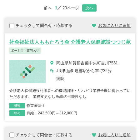
前へ
1
20ページ
次へ
チェックして問合せ・応募する
お気に入りに追加
社会福祉法人ももたろう会 介護老人保健施設つつじ苑
ボーナス・賞与あり
岡山県加賀郡吉備中央町吉川7531
JR津山線 建部駅から車で32分
病院
介護老人保健施設利用者への機能訓練・リハビリ業務全般に携わってい
ただきます。 業務変更なし 転勤の可能性なし
作業療法士
職種
月給：243,500円～312,000円
雇用形態
給与
チェックして問合せ・応募する
お気に入りに追加