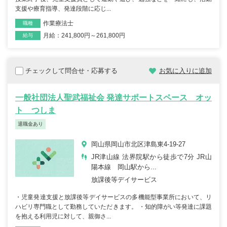
支援や療育指導、発達段階に応じ...
作業療法士
職種
月給：241,800円～261,800円
雇用形態
給与
チェックして問合せ・応募する
お気に入りに追加
一般社団法人聖武福祉会 発達サポートスペース オッ
ト つしま
退職金あり
岡山県岡山市北区津島東4-19-27
JR津山線 法界院駅から徒歩で7分 JR山
陽本線 岡山駅から...
放課後等デイサービス
・児童発達支援と放課後等デイサービスの多機能型事業所において、リ
ハビリ専門職として勤務していただきます。 ・知的障がい等発達に課題
を抱える利用児に対して、親御さ...