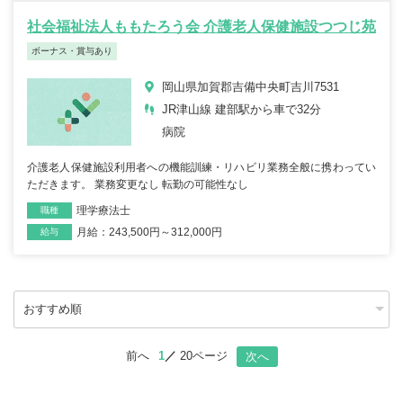
社会福祉法人ももたろう会 介護老人保健施設つつじ苑
ボーナス・賞与あり
岡山県加賀郡吉備中央町吉川7531
JR津山線 建部駅から車で32分
病院
介護老人保健施設利用者への機能訓練・リハビリ業務全般に携わってい
ただきます。 業務変更なし 転勤の可能性なし
理学療法士
職種
月給：243,500円～312,000円
雇用形態
給与
前へ
1
20ページ
次へ