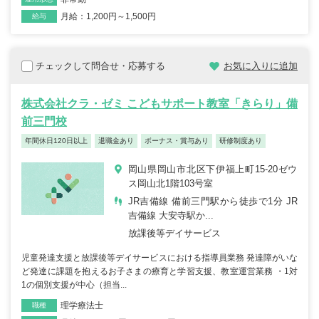
月給：1,200円～1,500円
給与
チェックして問合せ・応募する
お気に入りに追加
株式会社クラ・ゼミ こどもサポート教室「きらり」備
前三門校
年間休日120日以上
退職金あり
ボーナス・賞与あり
研修制度あり
岡山県岡山市北区下伊福上町15-20ゼウ
ス岡山北1階103号室
JR吉備線 備前三門駅から徒歩で1分 JR
吉備線 大安寺駅か...
放課後等デイサービス
児童発達支援と放課後等デイサービスにおける指導員業務 発達障がいな
ど発達に課題を抱えるお子さまの療育と学習支援、教室運営業務 ・1対
1の個別支援が中心（担当...
理学療法士
職種