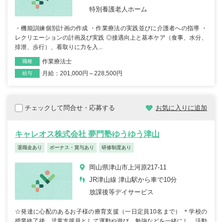
特別養護老人ホーム
・機能訓練個別計画の作成 ・作業療法の実践並びに介護者への指導 ・
レクリエーションの計画及び実践 ◎接遇向上と基本ケア（食事、水分、
排泄、歩行）、看取りに力を入...
作業療法士
職種
月給：201,000円～228,500円
雇用形態
給与
チェックして問合せ・応募する
お気に入りに追加
キャレオス株式会社 夢門塾ゆうゆう津山
退職金あり
ボーナス・賞与あり
研修制度あり
岡山県津山市上河原217-11
JR津山線 津山駅から車で10分
放課後等デイサービス
☆発達に心配のあるお子様の療育支援（一日定員10名まで） ＊学校の
授業終了後、児童支援員として運動や遊び、勉強などを一緒にし、活動