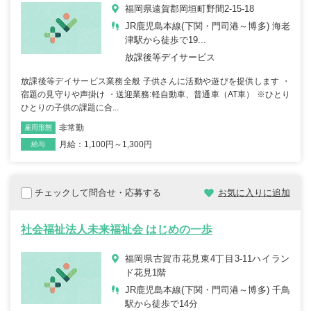
福岡県遠賀郡岡垣町野間2-15-18
JR鹿児島本線(下関・門司港～博多) 海老
津駅から徒歩で19...
放課後等デイサービス
放課後等デイサービス業務全般 子供さんに活動や遊びを提供します ・
宿題の見守りや声掛け ・送迎業務:軽自動車、普通車（AT車） ※ひとり
ひとりの子供の課題に合...
非常勤
雇用形態
職種
月給：1,100円～1,300円
給与
チェックして問合せ・応募する
お気に入りに追加
社会福祉法人未来福祉会 はじめの一歩
福岡県古賀市花見東4丁目3-11ハイラン
ド花見1階
JR鹿児島本線(下関・門司港～博多) 千鳥
駅から徒歩で14分