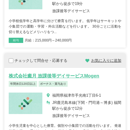
駅から徒歩で19分
放課後等デイサービス
小学校低学年と高学年に分けて療育を行います。 低学年はサーキットや
小集団での運動・学習・外出活動などを行います。 30分ごとに活動を
切り替えるなどメリハリをつ...
月給：215,000円～240,000円
雇用形態
職種
給与
チェックして問合せ・応募する
お気に入りに追加
株式会社癒月 放課後等デイサービスMogen
年間休日120日以上
ボーナス・賞与あり
福岡県福津市手光南1丁目6-1
JR鹿児島本線(下関・門司港～博多) 福間
駅から徒歩で12分
放課後等デイサービス
小学生児童を中心とした療育。個別や小集団での活動を行います。 発達