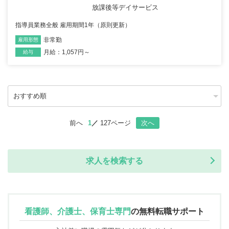
放課後等デイサービス
指導員業務全般 雇用期間1年（原則更新）
非常勤
雇用形態
職種
月給：1,057円～
給与
前へ
1
127ページ
次へ
求人を検索する
看護師、介護士、保育士専門
の
無料転職サポート