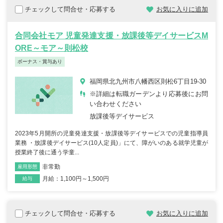
チェックして問合せ・応募する
お気に入りに追加
合同会社モア 児童発達支援・放課後等デイサービスM
ORE～モア～則松校
ボーナス・賞与あり
福岡県北九州市八幡西区則松6丁目19-30
※詳細は転職ガーデンより応募後にお問
い合わせください
放課後等デイサービス
2023年5月開所の児童発達支援・放課後等デイサービスでの児童指導員
業務 ・放課後デイサービス(10人定員)」にて、障がいのある就学児童が
授業終了後に通う学童...
非常勤
雇用形態
職種
月給：1,100円～1,500円
給与
チェックして問合せ・応募する
お気に入りに追加