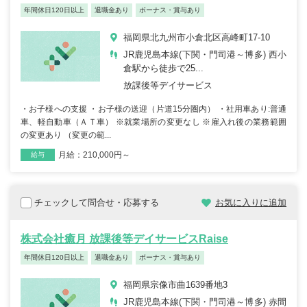
年間休日120日以上
退職金あり
ボーナス・賞与あり
福岡県北九州市小倉北区高峰町17-10
JR鹿児島本線(下関・門司港～博多) 西小
倉駅から徒歩で25...
放課後等デイサービス
・お子様への支援 ・お子様の送迎（片道15分圏内） ・社用車あり:普通
車、軽自動車（ＡＴ車） ※就業場所の変更なし ※雇入れ後の業務範囲
の変更あり （変更の範...
月給：210,000円～
雇用形態
職種
給与
チェックして問合せ・応募する
お気に入りに追加
株式会社癒月 放課後等デイサービスRaise
年間休日120日以上
退職金あり
ボーナス・賞与あり
福岡県宗像市曲1639番地3
JR鹿児島本線(下関・門司港～博多) 赤間