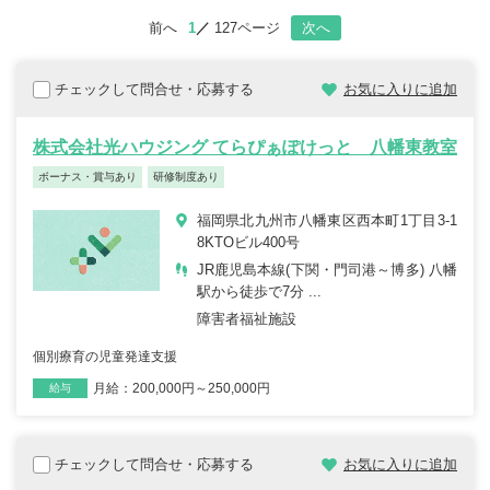
前へ
1
127ページ
次へ
チェックして問合せ・応募する
お気に入りに追加
株式会社光ハウジング てらぴぁぽけっと 八幡東教室
ボーナス・賞与あり
研修制度あり
福岡県北九州市八幡東区西本町1丁目3-1
8KTOビル400号
JR鹿児島本線(下関・門司港～博多) 八幡
駅から徒歩で7分 ...
障害者福祉施設
個別療育の児童発達支援
月給：200,000円～250,000円
雇用形態
職種
給与
チェックして問合せ・応募する
お気に入りに追加