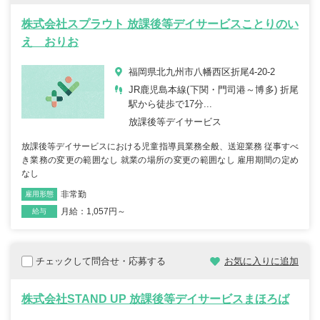
株式会社スプラウト 放課後等デイサービスことりのい
え おりお
福岡県北九州市八幡西区折尾4-20-2
JR鹿児島本線(下関・門司港～博多) 折尾
駅から徒歩で17分...
放課後等デイサービス
放課後等デイサービスにおける児童指導員業務全般、送迎業務 従事すべ
き業務の変更の範囲なし 就業の場所の変更の範囲なし 雇用期間の定め
なし
非常勤
雇用形態
職種
月給：1,057円～
給与
チェックして問合せ・応募する
お気に入りに追加
株式会社STAND UP 放課後等デイサービスまほろば