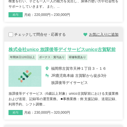
検査を行い、子ども一人一人の能力を見出し、身体の使い方や社会性を
サポートしていきます。 また、...
月給：220,000円～230,000円
雇用形態
職種
給与
チェックして問合せ・応募する
お気に入りに追加
株式会社unico 放課後等デイサービスunico古賀駅前
年間休日120日以上
ボーナス・賞与あり
研修制度あり
福岡県古賀市天神１丁目３－１６
JR鹿児島本線 古賀駅から徒歩3分
放課後等デイサービス
放課後等デイサービス（6歳以上対象）unico古賀駅前における支援業務
および送迎、記録等の運営業務。 ■事務業務：例 支援記録、送迎記録、
利用予約、シフト調整...
月給：230,000円～320,000円
雇用形態
職種
給与