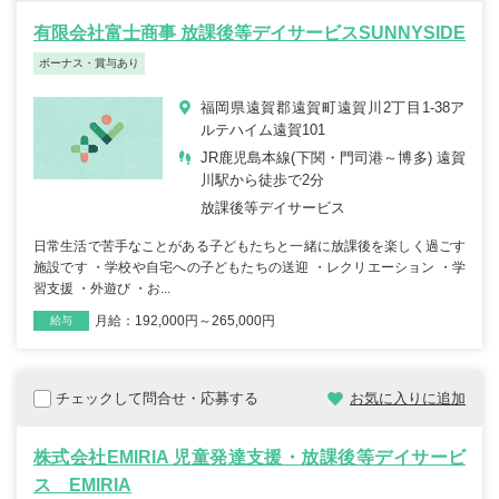
有限会社富士商事 放課後等デイサービスSUNNYSIDE
ボーナス・賞与あり
福岡県遠賀郡遠賀町遠賀川2丁目1-38ア
ルテハイム遠賀101
JR鹿児島本線(下関・門司港～博多) 遠賀
川駅から徒歩で2分
放課後等デイサービス
日常生活で苦手なことがある子どもたちと一緒に放課後を楽しく過ごす
施設です ・学校や自宅への子どもたちの送迎 ・レクリエーション ・学
習支援 ・外遊び ・お...
月給：192,000円～265,000円
雇用形態
職種
給与
チェックして問合せ・応募する
お気に入りに追加
株式会社EMIRIA 児童発達支援・放課後等デイサービ
ス EMIRIA