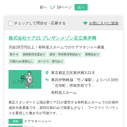
前へ
1
19ページ
次へ
チェックして問合せ・応募する
お気に入りに追加
株式会社ケア21 プレザンメゾン足立東伊興
月給29万円以上！有料老人ホームでのケアマネジャー募集
駅チカ
資格取得支援あり
産休・育休取得実績あり
退職金あり
日勤のみ/夜勤なし
ボーナス・賞与あり
東京都足立区東伊興3-21-8
東武伊勢崎線「竹ノ塚駅」よりバス10分
「北寺町」停留所前で下...
有料老人ホーム
東証スタンダード上場企業ケア21が運営する有料老人ホームでの計画作
成担当者募集です。原則日勤のみで残業も少なく、ワークライフバラン
スを重視した働き方が可能です。...
ケアマネージャー
職種