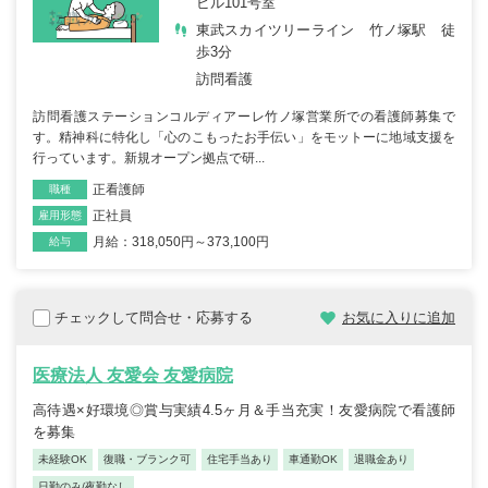
ビル101号室
東武スカイツリーライン 竹ノ塚駅 徒
歩3分
訪問看護
訪問看護ステーションコルディアーレ竹ノ塚営業所での看護師募集で
す。精神科に特化し「心のこもったお手伝い」をモットーに地域支援を
行っています。新規オープン拠点で研...
正看護師
職種
正社員
雇用形態
月給：318,050円～373,100円
給与
チェックして問合せ・応募する
お気に入りに追加
医療法人 友愛会 友愛病院
高待遇×好環境◎賞与実績4.5ヶ月＆手当充実！友愛病院で看護師
を募集
未経験OK
復職・ブランク可
住宅手当あり
車通勤OK
退職金あり
日勤のみ/夜勤なし