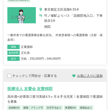
東京都足立区花畑4-33-8
竹ノ塚駅よりバス「花畑団地入口」下車
徒歩1分
病院
一般外来での看護業務全般を担当。 外来患者様への看護業務（注射・採
血等）
正看護師
職種
正社員
雇用形態
月給：250,000円～346,000円
給与
チェックして問合せ・応募する
お気に入りに追加
医療法人 友愛会 友愛病院
高待遇×好環境◎賞与実績4.5ヶ月＆手当充実！友愛病院で看護師
を募集
未経験OK
復職・ブランク可
住宅手当あり
車通勤OK
退職金あり