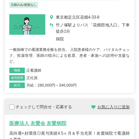
日勤のみ/夜勤なし
東京都足立区花畑4-33-8
竹ノ塚駅よりバス「花畑団地入口」下車
徒歩1分
病院
一般病棟での看護業務全般を担当。 入院患者様のケア、バイタルチェッ
ク、投薬管理、医師の指示による処置、患者・家族への説明や支援な
ど。
正看護師
職種
正社員
雇用形態
月給：286,000円～346,000円
給与
チェックして問合せ・応募する
お気に入りに追加
医療法人 友愛会 友愛病院
高待遇×好環境◎賞与実績4.5ヶ月＆手当充実！友愛病院で看護師