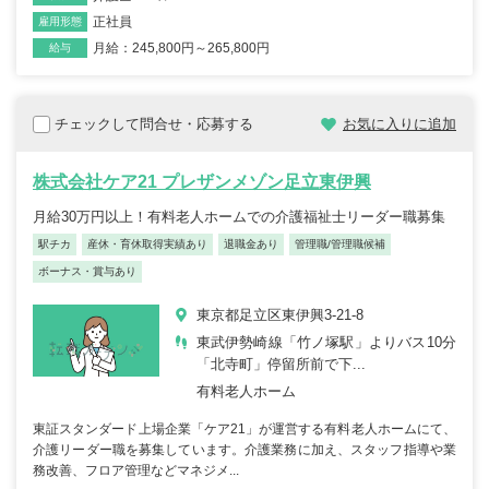
正社員
雇用形態
月給：245,800円～265,800円
給与
チェックして問合せ・応募する
お気に入りに追加
株式会社ケア21 プレザンメゾン足立東伊興
月給30万円以上！有料老人ホームでの介護福祉士リーダー職募集
駅チカ
産休・育休取得実績あり
退職金あり
管理職/管理職候補
ボーナス・賞与あり
東京都足立区東伊興3-21-8
東武伊勢崎線「竹ノ塚駅」よりバス10分
「北寺町」停留所前で下...
有料老人ホーム
東証スタンダード上場企業「ケア21」が運営する有料老人ホームにて、
介護リーダー職を募集しています。介護業務に加え、スタッフ指導や業
務改善、フロア管理などマネジメ...