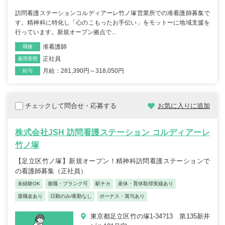
訪問看護ステーションコルディアーレ竹ノ塚営業所での准看護師募集で
す。精神科に特化し「心のこもったお手伝い」をモットーに地域支援を
行っています。新規オープン拠点で...
准看護師
職種
正社員
雇用形態
月給：281,390円～318,050円
給与
チェックして問合せ・応募する
お気に入りに追加
株式会社JSH 訪問看護ステーション コルディアーレ
竹ノ塚
【足立区竹ノ塚】新規オープン！精神科訪問看護ステーションで
の看護師募集（正社員）
未経験OK
復職・ブランク可
駅チカ
産休・育休取得実績あり
退職金あり
日勤のみ/夜勤なし
ボーナス・賞与あり
東京都足立区竹の塚1-34?13 第135新井