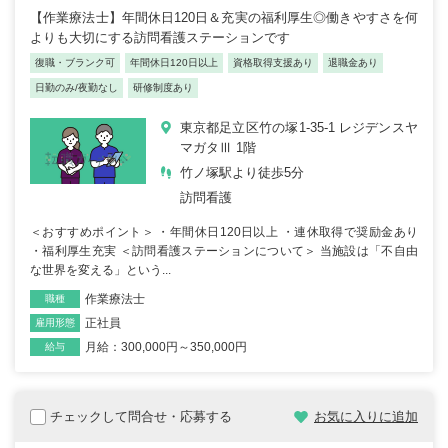
【作業療法士】年間休日120日＆充実の福利厚生◎働きやすさを何
よりも大切にする訪問看護ステーションです
復職・ブランク可
年間休日120日以上
資格取得支援あり
退職金あり
日勤のみ/夜勤なし
研修制度あり
東京都足立区竹の塚1-35-1 レジデンスヤ
マガタⅢ 1階
竹ノ塚駅より徒歩5分
訪問看護
＜おすすめポイント＞ ・年間休日120日以上 ・連休取得で奨励金あり
・福利厚生充実 ＜訪問看護ステーションについて＞ 当施設は「不自由
な世界を変える」という...
作業療法士
職種
正社員
雇用形態
月給：300,000円～350,000円
給与
チェックして問合せ・応募する
お気に入りに追加