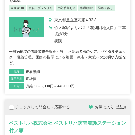
を募集
未経験OK
復職・ブランク可
住宅手当あり
車通勤OK
退職金あり
東京都足立区花畑4-33-8
竹ノ塚駅よりバス「花畑団地入口」下車
徒歩1分
病院
一般病棟での看護業務全般を担当。 入院患者様のケア、バイタルチェッ
ク、投薬管理、医師の指示による処置、患者・家族への説明や支援な
ど。
正看護師
職種
正社員
雇用形態
月給：328,000円～446,000円
給与
チェックして問合せ・応募する
お気に入りに追加
ベストリハ株式会社 ベストリハ訪問看護ステーション
竹ノ塚