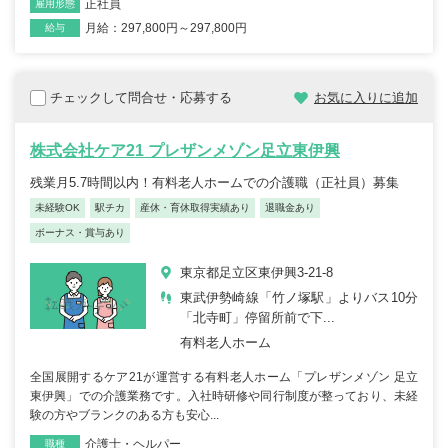
正社員
雇用形態
月給：297,800円～297,800円
給与
チェックして問合せ・応募する
お気に入りに追加
株式会社ケア21 プレザンメゾン足立東伊興
残業月5.7時間以内！有料老人ホームでの介護職（正社員）募集
未経験OK
駅チカ
産休・育休取得実績あり
退職金あり
ボーナス・賞与あり
東京都足立区東伊興3-21-8
東武伊勢崎線「竹ノ塚駅」よりバス10分
「北寺町」停留所前で下...
有料老人ホーム
全国展開するケア21が運営する有料老人ホーム「プレザンメゾン 足立
東伊興」での介護業務です。入社時研修や同行制度が整っており、未経
験の方やブランクのある方も安心...
介護士・ヘルパー
職種