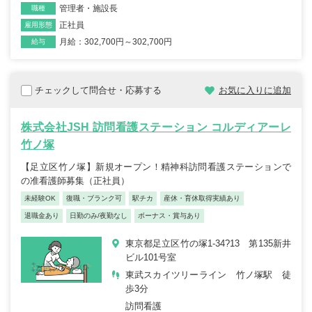
管理者・施設長
職種
正社員
雇用形態
月給：302,700円～302,700円
給与
チェックして問合せ・応募する
お気に入りに追加
株式会社JSH 訪問看護ステーション コルディアーレ
竹ノ塚
【足立区竹ノ塚】新規オープン！精神科訪問看護ステーションで
の准看護師募集（正社員）
未経験OK
復職・ブランク可
駅チカ
産休・育休取得実績あり
退職金あり
日勤のみ/夜勤なし
ボーナス・賞与あり
東京都足立区竹の塚1-34?13 第135新井
ビル101号室
東武スカイツリーライン 竹ノ塚駅 徒
歩3分
訪問看護