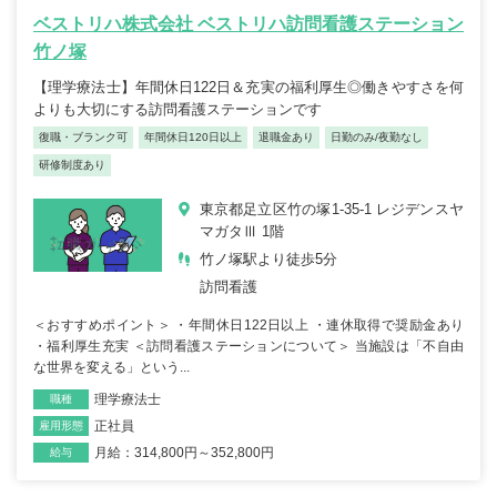
ベストリハ株式会社 ベストリハ訪問看護ステーション
竹ノ塚
【理学療法士】年間休日122日＆充実の福利厚生◎働きやすさを何
よりも大切にする訪問看護ステーションです
復職・ブランク可
年間休日120日以上
退職金あり
日勤のみ/夜勤なし
研修制度あり
東京都足立区竹の塚1-35-1 レジデンスヤ
マガタⅢ 1階
竹ノ塚駅より徒歩5分
訪問看護
＜おすすめポイント＞ ・年間休日122日以上 ・連休取得で奨励金あり
・福利厚生充実 ＜訪問看護ステーションについて＞ 当施設は「不自由
な世界を変える」という...
理学療法士
職種
正社員
雇用形態
月給：314,800円～352,800円
給与