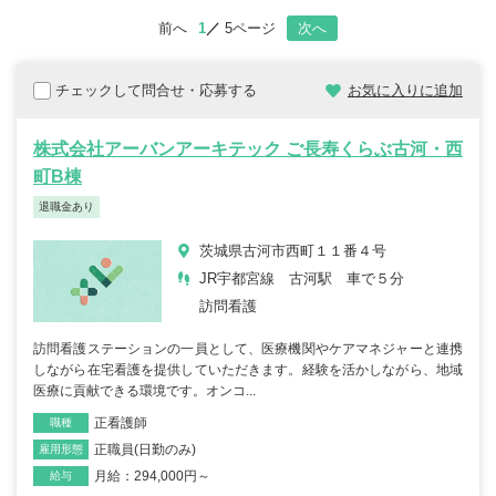
前へ
1
5ページ
次へ
チェックして問合せ・応募する
お気に入りに追加
株式会社アーバンアーキテック ご長寿くらぶ古河・西
町B棟
退職金あり
茨城県古河市西町１１番４号
JR宇都宮線 古河駅 車で５分
訪問看護
訪問看護ステーションの一員として、医療機関やケアマネジャーと連携
しながら在宅看護を提供していただきます。経験を活かしながら、地域
医療に貢献できる環境です。オンコ...
正看護師
職種
正職員(日勤のみ)
雇用形態
月給：294,000円～
給与