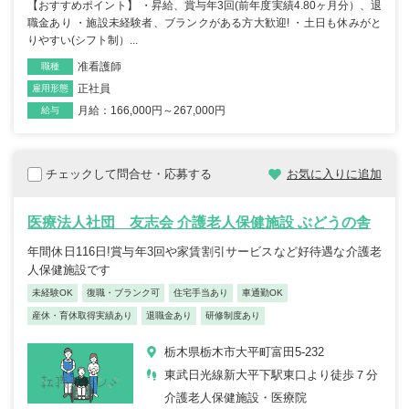
【おすすめポイント】 ・昇給、賞与年3回(前年度実績4.80ヶ月分）、退
職金あり ・施設未経験者、ブランクがある方大歓迎! ・土日も休みがと
りやすい(シフト制）...
准看護師
職種
正社員
雇用形態
月給：166,000円～267,000円
給与
チェックして問合せ・応募する
お気に入りに追加
医療法人社団 友志会 介護老人保健施設 ぶどうの舎
年間休日116日!賞与年3回や家賃割引サービスなど好待遇な介護老
人保健施設です
未経験OK
復職・ブランク可
住宅手当あり
車通勤OK
産休・育休取得実績あり
退職金あり
研修制度あり
栃木県栃木市大平町富田5-232
東武日光線新大平下駅東口より徒歩７分
介護老人保健施設・医療院