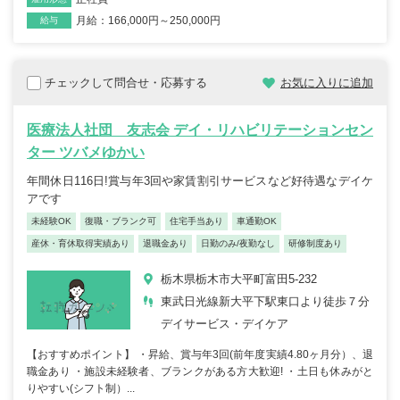
月給：166,000円～250,000円
給与
チェックして問合せ・応募する
お気に入りに追加
医療法人社団 友志会 デイ・リハビリテーションセン
ター ツバメゆかい
年間休日116日!賞与年3回や家賃割引サービスなど好待遇なデイケ
アです
未経験OK
復職・ブランク可
住宅手当あり
車通勤OK
産休・育休取得実績あり
退職金あり
日勤のみ/夜勤なし
研修制度あり
栃木県栃木市大平町富田5-232
東武日光線新大平下駅東口より徒歩７分
デイサービス・デイケア
【おすすめポイント】 ・昇給、賞与年3回(前年度実績4.80ヶ月分）、退
職金あり ・施設未経験者、ブランクがある方大歓迎! ・土日も休みがと
りやすい(シフト制）...