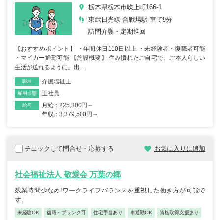
栃木県栃木市吹上町166-1
東武日光線 合戦場駅 車で9分
訪問介護・定期巡回
【おすすめポイント】 ・年間休日110日以上 ・未経験者・復職者可能
・マイカー通勤可能 【施設概要】 住み慣れたご自宅で、ご本人らしい
生活が送れるように。出...
介護福祉士
職種
正社員
雇用形態
月給：225,300円～
給与
年収：3,379,500円～
チェックして問合せ・応募する
お気に入りに追加
社会福祉法人 敬愛会 万葉の郷
残業時間少なめ!ワークライフバランスを重視した働き方が可能で
す。
未経験OK
復職・ブランク可
住宅手当あり
車通勤OK
資格取得支援あり