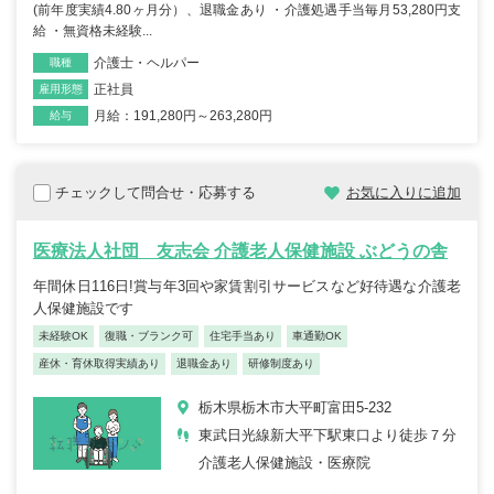
(前年度実績4.80ヶ月分）、退職金あり ・介護処遇手当毎月53,280円支
給 ・無資格未経験...
介護士・ヘルパー
職種
正社員
雇用形態
月給：191,280円～263,280円
給与
チェックして問合せ・応募する
お気に入りに追加
医療法人社団 友志会 介護老人保健施設 ぶどうの舎
年間休日116日!賞与年3回や家賃割引サービスなど好待遇な介護老
人保健施設です
未経験OK
復職・ブランク可
住宅手当あり
車通勤OK
産休・育休取得実績あり
退職金あり
研修制度あり
栃木県栃木市大平町富田5-232
東武日光線新大平下駅東口より徒歩７分
介護老人保健施設・医療院