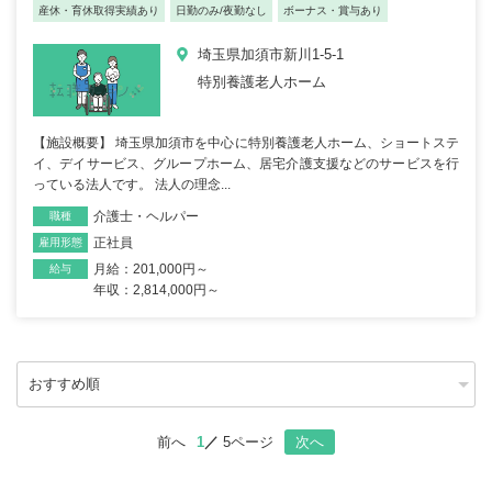
産休・育休取得実績あり
日勤のみ/夜勤なし
ボーナス・賞与あり
埼玉県加須市新川1-5-1
特別養護老人ホーム
【施設概要】 埼玉県加須市を中心に特別養護老人ホーム、ショートステ
イ、デイサービス、グループホーム、居宅介護支援などのサービスを行
っている法人です。 法人の理念...
介護士・ヘルパー
職種
正社員
雇用形態
月給：201,000円～
給与
年収：2,814,000円～
前へ
1
5ページ
次へ