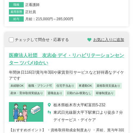
正看護師
職種
正社員
雇用形態
月給：215,000円～285,000円
給与
チェックして問合せ・応募する
お気に入りに追加
医療法人社団 友志会 デイ・リハビリテーションセン
ター ツバメゆかい
年間休日116日!賞与年3回や家賃割引サービスなど好待遇なデイケ
アです
未経験OK
復職・ブランク可
住宅手当あり
車通勤OK
資格取得支援あり
産休・育休取得実績あり
退職金あり
日勤のみ/夜勤なし
研修制度あり
栃木県栃木市大平町富田5-232
東武日光線新大平下駅東口より徒歩７分
デイサービス・デイケア
【おすすめポイント】 ・資格取得助成金制度あり ・昇給、賞与年3回