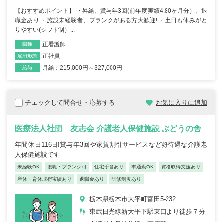
【おすすめポイント】 ・昇給、賞与年3回(前年度実績4.80ヶ月分）、退
職金あり ・施設未経験者、ブランクがある方大歓迎! ・土日も休みがと
りやすい(シフト制）...
正看護師
職種
正社員
雇用形態
月給：215,000円～327,000円
給与
チェックして問合せ・応募する
お気に入りに追加
医療法人社団 友志会 介護老人保健施設 ぶどうの舎
年間休日116日!賞与年3回や家賃割引サービスなど好待遇な介護老
人保健施設です
未経験OK
復職・ブランク可
住宅手当あり
車通勤OK
資格取得支援あり
産休・育休取得実績あり
退職金あり
研修制度あり
栃木県栃木市大平町富田5-232
東武日光線新大平下駅東口より徒歩７分