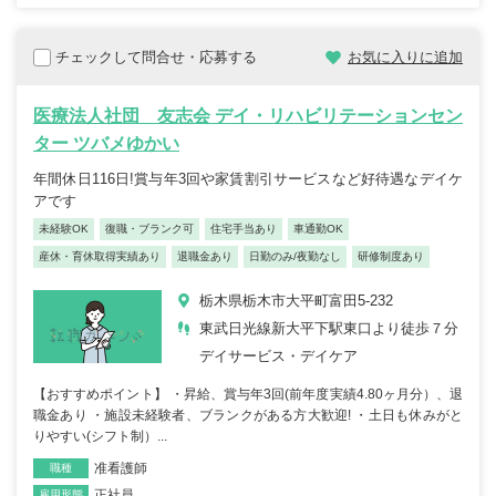
チェックして問合せ・応募する
お気に入りに追加
医療法人社団 友志会 デイ・リハビリテーションセン
ター ツバメゆかい
年間休日116日!賞与年3回や家賃割引サービスなど好待遇なデイケ
アです
未経験OK
復職・ブランク可
住宅手当あり
車通勤OK
産休・育休取得実績あり
退職金あり
日勤のみ/夜勤なし
研修制度あり
栃木県栃木市大平町富田5-232
東武日光線新大平下駅東口より徒歩７分
デイサービス・デイケア
【おすすめポイント】 ・昇給、賞与年3回(前年度実績4.80ヶ月分）、退
職金あり ・施設未経験者、ブランクがある方大歓迎! ・土日も休みがと
りやすい(シフト制）...
准看護師
職種
正社員
雇用形態