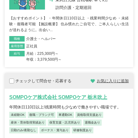
訪問介護・定期巡回
【おすすめポイント】 ・年間休日110日以上 ・残業時間少なめ ・未経
験・復職者可能 【施設概要】 住み慣れたご自宅で、ご本人らしい生活
が送れるように。出会い...
介護士・ヘルパー
職種
正社員
雇用形態
月給：225,300円～
給与
年収：3,379,500円～
チェックして問合せ・応募する
お気に入りに追加
SOMPOケア株式会社 SOMPOケア 栃木吹上
年間休日110日以上!残業時間も少なめで働きやすい職場です。
未経験OK
復職・ブランク可
車通勤OK
資格取得支援あり
産休・育休取得実績あり
保育支援・託児所あり
退職金あり
日勤のみ/夜勤なし
ボーナス・賞与あり
研修制度あり