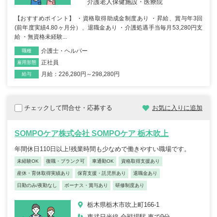
介護老人保健施設・医療院
【おすすめポイント】 ・資格取得助成金制度あり ・昇給、賞与年3回
(前年度実績4.80ヶ月分）、退職金あり ・介護処遇手当毎月53,280円支
給 ・無資格未経験...
介護士・ヘルパー
職種
正社員
雇用形態
月給：226,280円～298,280円
給与
チェックして問合せ・応募する
お気に入りに追加
SOMPOケア株式会社 SOMPOケア 栃木吹上
年間休日110日以上!残業時間も少なめで働きやすい職場です。
未経験OK
復職・ブランク可
車通勤OK
資格取得支援あり
産休・育休取得実績あり
保育支援・託児所あり
退職金あり
日勤のみ/夜勤なし
ボーナス・賞与あり
研修制度あり
栃木県栃木市吹上町166-1
東武日光線 合戦場駅 車で9分