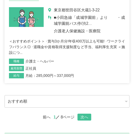
東京都世田谷区大蔵1-3-22
■小田急線「成城学園前」より ・成
城学園前バス停/渋2...
介護老人保健施設・医療院
＜おすすめポイント＞ ･賞与3か月分!年収400万以上も可能! ･ワークライ
フバランス◎ ･退職金や資格取得支援制度など手当、福利厚生充実 ＜施
設につ...
介護士・ヘルパー
職種
正社員
雇用形態
月給：285,000円～337,000円
給与
前へ
1
8ページ
次へ