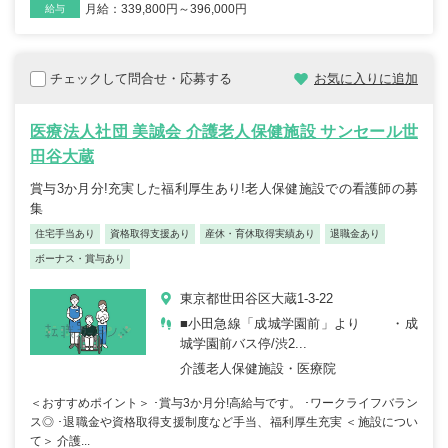
月給：339,800円～396,000円
給与
チェックして問合せ・応募する
お気に入りに追加
医療法人社団 美誠会 介護老人保健施設 サンセール世
田谷大蔵
賞与3か月分!充実した福利厚生あり!老人保健施設での看護師の募
集
住宅手当あり
資格取得支援あり
産休・育休取得実績あり
退職金あり
ボーナス・賞与あり
東京都世田谷区大蔵1-3-22
■小田急線「成城学園前」より ・成
城学園前バス停/渋2...
介護老人保健施設・医療院
＜おすすめポイント＞ ･賞与3か月分!高給与です。 ･ワークライフバラン
ス◎ ･退職金や資格取得支援制度など手当、福利厚生充実 ＜施設につい
て＞ 介護...