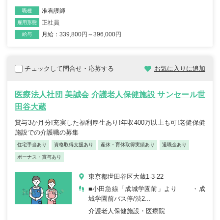
准看護師
職種
正社員
雇用形態
月給：339,800円～396,000円
給与
チェックして問合せ・応募する
お気に入りに追加
医療法人社団 美誠会 介護老人保健施設 サンセール世
田谷大蔵
賞与3か月分!充実した福利厚生あり!年収400万以上も可!老健保健
施設での介護職の募集
住宅手当あり
資格取得支援あり
産休・育休取得実績あり
退職金あり
ボーナス・賞与あり
東京都世田谷区大蔵1-3-22
■小田急線「成城学園前」より ・成
城学園前バス停/渋2...
介護老人保健施設・医療院