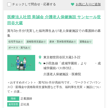
チェックして問合せ・応募する
お気に入りに追加
医療法人社団 美誠会 介護老人保健施設 サンセール世
田谷大蔵
賞与3か月分!充実した福利厚生あり!老人保健施設での看護師の募
集
住宅手当あり
資格取得支援あり
産休・育休取得実績あり
退職金あり
ボーナス・賞与あり
東京都世田谷区大蔵1-3-22
■小田急線「成城学園前」より ・成
城学園前バス停/渋2...
介護老人保健施設・医療院
＜おすすめポイント＞ ･賞与3か月分!高給与です。 ･ワークライフバラン
ス◎ ･退職金や資格取得支援制度など手当、福利厚生充実 ＜施設につい
て＞ 介護...
正看護師
職種
正社員
雇用形態