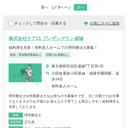
前へ
1
8ページ
次へ
チェックして問合せ・応募する
お気に入りに追加
株式会社ケア21 プレザングラン成城
福利厚生充実！有料老人ホームでの理学療法士募集！
産休・育休取得実績あり
日勤のみ/夜勤なし
東京都世田谷区成城7丁目30-15
小田急電鉄小田原線「成城学園前駅」徒
歩14分
有料老人ホーム
理学療法士or作業療法士をお持ちの方募集中です。主に日勤でのお仕事
となりますのでお子様のお迎えなど子育てとも両立しやすく福利厚生も
充実しております。
理学療法士
職種
正社員
雇用形態