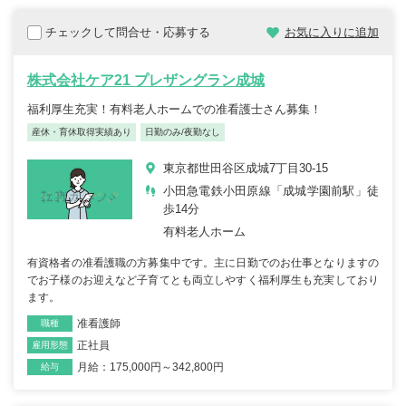
チェックして問合せ・応募する
お気に入りに追加
株式会社ケア21 プレザングラン成城
福利厚生充実！有料老人ホームでの准看護士さん募集！
産休・育休取得実績あり
日勤のみ/夜勤なし
東京都世田谷区成城7丁目30-15
小田急電鉄小田原線「成城学園前駅」徒
歩14分
有料老人ホーム
有資格者の准看護職の方募集中です。主に日勤でのお仕事となりますの
でお子様のお迎えなど子育てとも両立しやすく福利厚生も充実しており
ます。
准看護師
職種
正社員
雇用形態
月給：175,000円～342,800円
給与