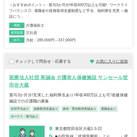
＜おすすめポイント＞ ･賞与3か月分!年収400万以上も可能! ･ワークライ
フバランス◎ ･退職金や資格取得支援制度など手当、福利厚生充実 ＜施
設につ...
介護福祉士
職種
正社員
雇用形態
月給：285,000円～337,000円
給与
チェックして問合せ・応募する
お気に入りに追加
医療法人社団 美誠会 介護老人保健施設 サンセール世
田谷大蔵
賞与3か月分!充実した福利厚生あり!年収400万以上も可!老健保健
施設での介護職の募集
住宅手当あり
資格取得支援あり
産休・育休取得実績あり
退職金あり
ボーナス・賞与あり
東京都世田谷区大蔵1-3-22
■小田急線「成城学園前」より ・成