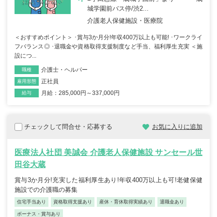
城学園前バス停/渋2...
介護老人保健施設・医療院
＜おすすめポイント＞ ･賞与3か月分!年収400万以上も可能! ･ワークライ
フバランス◎ ･退職金や資格取得支援制度など手当、福利厚生充実 ＜施
設につ...
介護士・ヘルパー
職種
正社員
雇用形態
月給：285,000円～337,000円
給与
チェックして問合せ・応募する
お気に入りに追加
医療法人社団 美誠会 介護老人保健施設 サンセール世
田谷大蔵
賞与3か月分!充実した福利厚生あり!年収400万以上も可!老健保健
施設での介護職の募集
住宅手当あり
資格取得支援あり
産休・育休取得実績あり
退職金あり
ボーナス・賞与あり