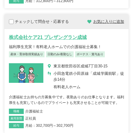
月給：312,800円～312,800円
給与
チェックして問合せ・応募する
お気に入りに追加
株式会社ケア21 プレザングラン成城
福利厚生充実！有料老人ホームでの介護福祉士募集！
産休・育休取得実績あり
日勤のみ/夜勤なし
ボーナス・賞与あり
東京都世田谷区成城7丁目30-15
小田急電鉄小田原線「成城学園前駅」徒
歩14分
有料老人ホーム
介護福祉士お持ちの方募集中です。夜勤ありのお仕事となります。福利
厚生も充実しているのでプライベートも充実させることが可能です。
介護福祉士
職種
正社員
雇用形態
月給：302,700円～302,700円
給与