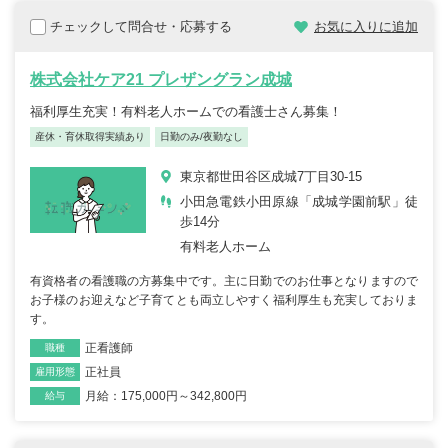
チェックして問合せ・応募する
お気に入りに追加
株式会社ケア21 プレザングラン成城
福利厚生充実！有料老人ホームでの看護士さん募集！
産休・育休取得実績あり
日勤のみ/夜勤なし
東京都世田谷区成城7丁目30-15
小田急電鉄小田原線「成城学園前駅」徒
歩14分
有料老人ホーム
有資格者の看護職の方募集中です。主に日勤でのお仕事となりますので
お子様のお迎えなど子育てとも両立しやすく福利厚生も充実しておりま
す。
正看護師
職種
正社員
雇用形態
月給：175,000円～342,800円
給与