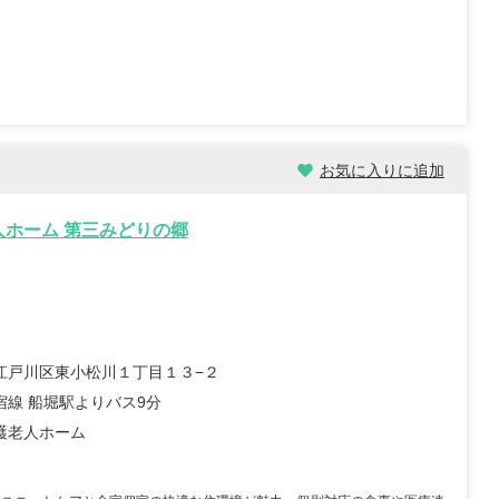
職員 大学病院 外科、救急外
【キャリア】 約5年 正社員 総合病院 病棟 約1年
院 ...
もっと見る
正社員 クリニック 外来 【...
もっと見る
お気に入りに追加
人ホーム 第三みどりの郷
祉士/46歳/20-25年/神
初任者/51歳/0-5年/東京都
県
2025/10/23
10/29
【キャリア】 約半年 派遣 デイサービス 【転
 正社員 放課後デイサービ
職先】 デイサービス 【転職の目的】 給...
もっと
養護老人ホー...
江戸川区東小松川１丁目１３−２
もっと見る
見る
宿線 船堀駅よりバス9分
護老人ホーム