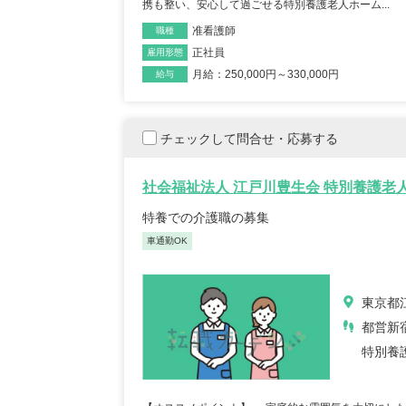
【キャリア】 約7年 正社員 総合病院 病棟 約6年
携も整い、安心して過ごせる特別養護老人ホーム...
【キャリア】 4年 正
ブランク 約1年 パート デイサー...
もっと見る
来/病棟 4年 正職員 総合病
准看護師
職種
正社員
雇用形態
月給：250,000円～330,000円
給与
チェックして問合せ・応募する
社会福祉法人 江戸川豊生会 特別養護老
特養での介護職の募集
初任者/53歳/0-4年/千葉県
介護福
2025/09/22
奈川
車通勤OK
2025/
【キャリア】 約半年年 常勤 デイサービス 約半
【キャリア】 約5年
年 常勤 老健 約3年 常勤 グループ...
もっと
ス 約10年 正社員 特別
東京都
見る
都営新
特別養