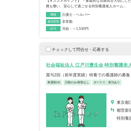
【オススメポイント】 ・家庭的な雰囲気を大切にし
携も整い、安心して過ごせる特別養護老人ホーム...
介護士・ヘルパー
職種
非常勤
雇用形態
月給：～1,530円
給与
保育士/33歳/0-5年/東京都
保育士
2025/05/08
2025/
チェックして問合せ・応募する
【キャリア】12年 正社員 認可保育園 【転職
【キャリア】 3年 正社
社会福祉法人 江戸川豊生会 特別養護老
先】認可保育園（正社員） 【転職の...
もっと見
認可保育園 【転職先】 
賞与2回（前年度実績）特養での看護師の募集
る
車通勤OK
日勤のみ/夜勤なし
ボーナス・賞与あり
東京都
都営新
特別養