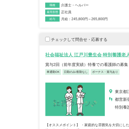
介護士・ヘルパー
職種
リカバリーインターナシ
T-
正社員
雇用形態
ョナル株式会社 訪問看護
訪問
月給：245,800円～265,800円
給与
ステーション リカバリ
のは
ー 池尻大橋事務所
千葉
東京都世田谷区世田谷区
青塚
チェックして問合せ・応募する
池尻3-3-1キドビル5階
車通勤OK
年間休日12
...
未経験OK
復職・ブランク可
住宅手当あり
産休・育休取得実績あり
社会福祉法人 江戸川豊生会 特別養護老
月給：320,600円～369,000円
給与
月給：110,
給与
正看護師
職種
正看護師
職種
賞与2回（前年度実績）特養での看護師の募集
車通勤OK
日勤のみ/夜勤なし
ボーナス・賞与あり
東京都
都営新
特別養
正看護師/39歳/16-20年/東京
正看護
都
葉県
2025/10/20
2022/
【オススメポイント】 ・家庭的な雰囲気を大切にし