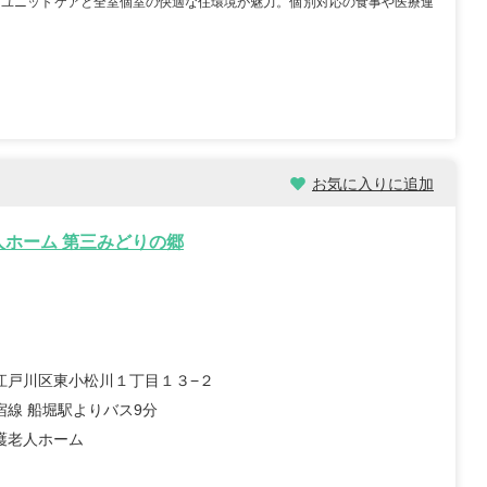
たユニットケアと全室個室の快適な住環境が魅力。個別対応の食事や医療連
/30歳/6-10年/東京都
保育士/24歳/0-5年/神奈川県
11/04
2025/10/24
お気に入りに追加
【キャリア】 3年 正社員 認可保育園 【転職
先】 認可保育園（正社員） 【転職の目...
もっと
員 認可保育園 6年 正社員
人ホーム 第三みどりの郷
見る
認可保育...
もっと見る
江戸川区東小松川１丁目１３−２
宿線 船堀駅よりバス9分
護老人ホーム