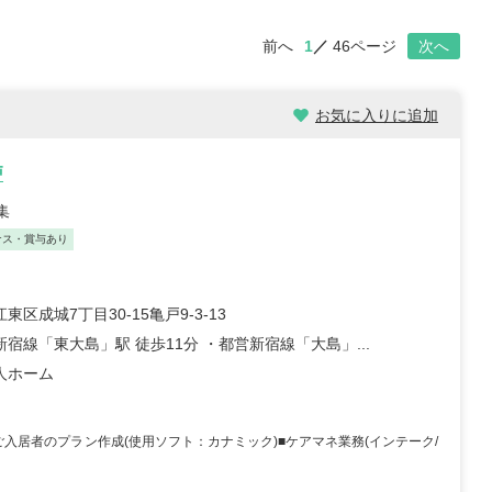
前へ
1
46ページ
次へ
お気に入りに追加
戸
集
ナス・賞与あり
東区成城7丁目30-15亀戸9-3-13
宿線「東大島」駅 徒歩11分 ・都営新宿線「大島」...
人ホーム
入居者のプラン作成(使用ソフト：カナミック)■ケアマネ業務(インテーク/