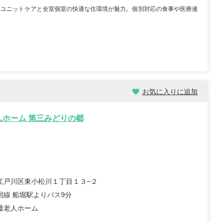
たユニットケアと全室個室の快適な住環境が魅力。個別対応の食事や医療連
お気に入りに追加
人ホーム 第三みどりの郷
江戸川区東小松川１丁目１３−２
宿線 船堀駅よりバス9分
護老人ホーム