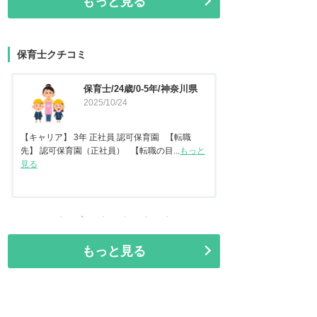
もっと見る
保育士クチコミ
保育士/45歳/20-25年/東京都
保育士
2025/09/11
県
2025
【キャリア】 認可保
任保育士として職員指導
【キャリア】22年 正社員 認可保育園2年 認定こ
見る
ども園 【転職先】保育園（認可...
もっと見る
もっと見る