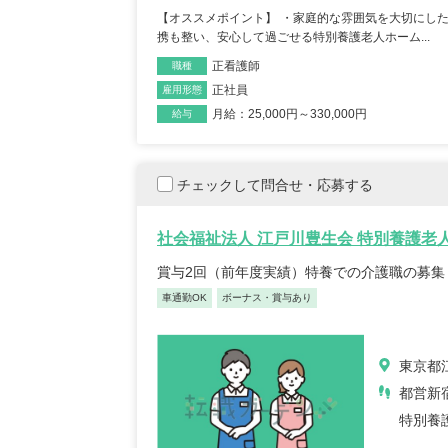
【オススメポイント】 ・家庭的な雰囲気を大切にし
携も整い、安心して過ごせる特別養護老人ホーム...
正看護師
職種
正社員
雇用形態
月給：25,000円～330,000円
給与
チェックして問合せ・応募する
社会福祉法人 江戸川豊生会 特別養護老
賞与2回（前年度実績）特養での介護職の募集
車通勤OK
ボーナス・賞与あり
東京都
都営新
特別養