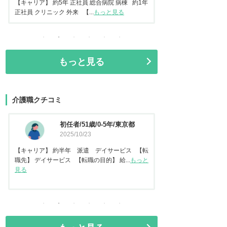
常勤 地域包括ケア病棟 【転...
もっと見る
正社員 美容クリニック 
もっと見る
介護職クチコミ
資格なし/20歳/0-5年/東京都
介護福
2025/10/14
都
2025
【キャリア】 約2年 正社員 倉庫内作業 【転
【キャリア】 約7年
職先】 特別養護老人ホーム 【転職の目...
もっと
【転職先】 有料老人ホ
見る
る