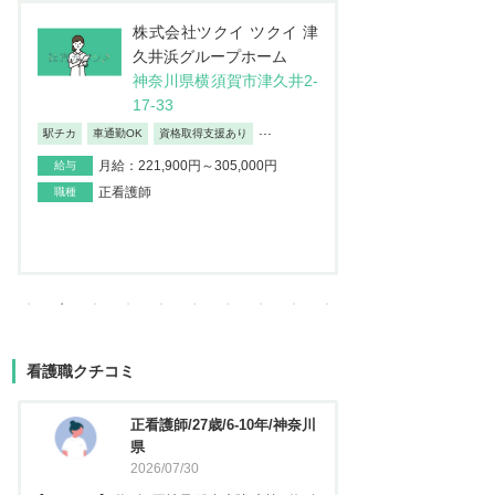
株式会社JSH 訪問看護ス
医
テーション コルディアー
介
レ 新小岩
ン
東京都葛飾区西新小岩4-4
埼
2-12イソマビル5階
地
日勤のみ/夜勤なし
車通勤OK
産休・育
...
月給：195,000円～373,100円
給与
月給：237
給与
正看護師
職種
正看護師
職種
看護職クチコミ
看護師/29歳/6-10年/神奈川県
正看護
2026/06/23
2025
【キャリア】 約5年 常勤 急性期病院 病棟 約3年
【キャリア】 約3年 