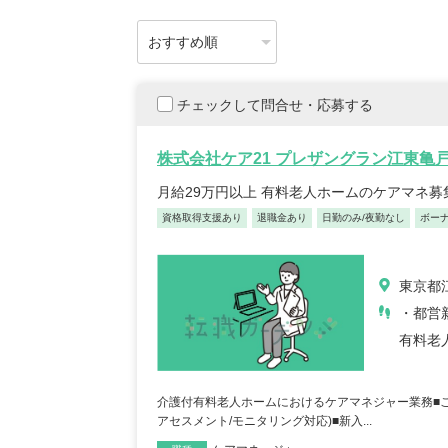
チェックして問合せ・応募する
株式会社ケア21 プレザングラン江東亀
月給29万円以上 有料老人ホームのケアマネ募
資格取得支援あり
退職金あり
日勤のみ/夜勤なし
ボー
東京都江
・都営新
有料老
介護付有料老人ホームにおけるケアマネジャー業務■ご
アセスメント/モニタリング対応)■新入...