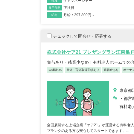
ケアマネージャー
職種
正社員
雇用形態
月給：297,800円～
給与
チェックして問合せ・応募する
株式会社ケア21 プレザングラン江東亀
賞与あり・残業少なめ！有料老人ホームでの
未経験OK
産休・育休取得実績あり
退職金あり
ボーナ
東京都江
・都営新
有料老
全国展開する上場企業「ケア21」が運営する有料老
ブランクのある方も安心してスタートできます。...