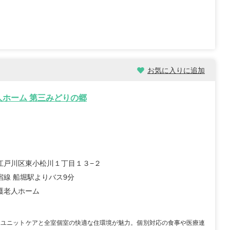
イノベーション合同会社
株式会社ツクイ ツクイ 津
看護ステーションな
久井浜グループホーム
 松戸サテライト
神奈川県横須賀市津久井2-
県松戸市仲井町2-7-6
17-33
ビル101
...
駅チカ
車通勤OK
資格取得支援あり
お気に入りに追加
0日以上
月給：221,900円～305,000円
給与
...
正看護師
職種
人ホーム 第三みどりの郷
000円～
江戸川区東小松川１丁目１３−２
宿線 船堀駅よりバス9分
護老人ホーム
師/30歳/経験5-10年/千
正看護師/27歳/6-10年/神奈川
県
09/25
2026/07/30
たユニットケアと全室個室の快適な住環境が魅力。個別対応の食事や医療連