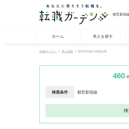
都営新宿
ホーム
求人を探す
転職ガーデン
求人検索
都営新宿線の検索結果
460
検索条件
都営新宿線
検