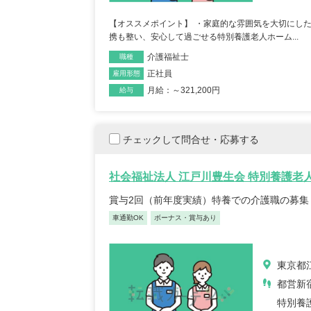
【オススメポイント】 ・家庭的な雰囲気を大切にし
携も整い、安心して過ごせる特別養護老人ホーム...
介護福祉士
職種
正社員
雇用形態
月給：～321,200円
給与
チェックして問合せ・応募する
社会福祉法人 江戸川豊生会 特別養護老
賞与2回（前年度実績）特養での介護職の募集
車通勤OK
ボーナス・賞与あり
東京都
都営新
特別養