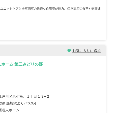
たユニットケアと全室個室の快適な住環境が魅力。個別対応の食事や医療連
お気に入りに追加
人ホーム 第三みどりの郷
江戸川区東小松川１丁目１３−２
宿線 船堀駅よりバス9分
護老人ホーム