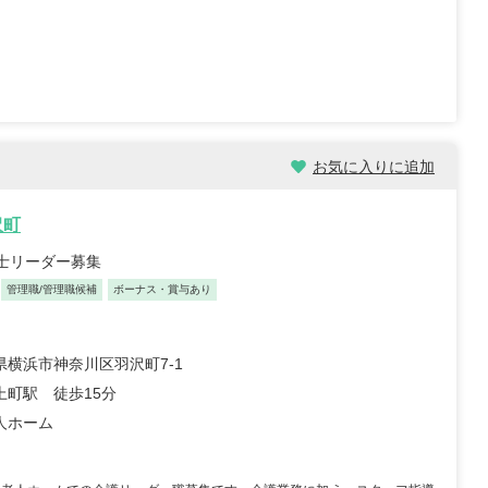
職員 大学病院 外科、救急外
【キャリア】 約5年 正社員 総合病院 病棟 約1年
院 ...
もっと見る
正社員 クリニック 外来 【...
もっと見る
お気に入りに追加
沢町
祉士リーダー募集
祉士/46歳/20-25年/神
初任者/51歳/0-5年/東京都
県
2025/10/23
管理職/管理職候補
ボーナス・賞与あり
10/29
【キャリア】 約半年 派遣 デイサービス 【転
 正社員 放課後デイサービ
職先】 デイサービス 【転職の目的】 給...
もっと
養護老人ホー...
県横浜市神奈川区羽沢町7-1
もっと見る
見る
上町駅 徒歩15分
人ホーム