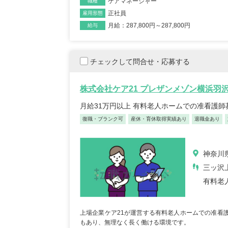
ケアマネージャー
職種
正社員
雇用形態
月給：287,800円～287,800円
給与
チェックして問合せ・応募する
株式会社ケア21 プレザンメゾン横浜羽
月給31万円以上 有料老人ホームでの准看護師
復職・ブランク可
産休・育休取得実績あり
退職金あり
神奈川
三ッ沢
有料老
上場企業ケア21が運営する有料老人ホームでの准看
もあり、無理なく長く働ける環境です。