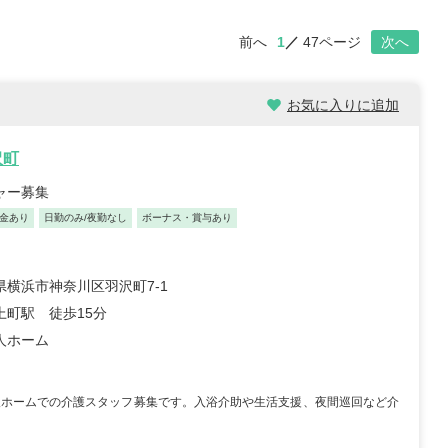
前へ
1
47ページ
次へ
お気に入りに追加
沢町
ャー募集
金あり
日勤のみ/夜勤なし
ボーナス・賞与あり
県横浜市神奈川区羽沢町7-1
上町駅 徒歩15分
人ホーム
人ホームでの介護スタッフ募集です。入浴介助や生活支援、夜間巡回など介