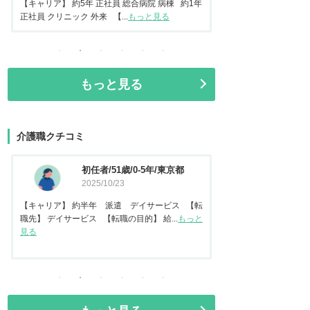
常勤 地域包括ケア病棟 【転...
もっと見る
正社員 美容クリニック 
もっと見る
介護職クチコミ
資格なし/20歳/0-5年/東京都
介護福
2025/10/14
都
2025
【キャリア】 約2年 正社員 倉庫内作業 【転
【キャリア】 約7年
職先】 特別養護老人ホーム 【転職の目...
もっと
【転職先】 有料老人ホ
見る
る