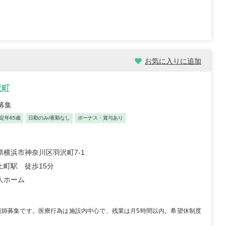
お気に入りに追加
沢町
募集
定年65歳
日勤のみ/夜勤なし
ボーナス・賞与あり
県横浜市神奈川区羽沢町7-1
上町駅 徒歩15分
人ホーム
護師募集です。医療行為は施設内中心で、残業は月5時間以内。希望休制度