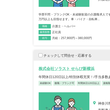
学歴不問・ブランクOK・未経験歓迎の介護職求人です
万円以上も目指せます。車・バイク・自転車...
介護士・ヘルパー
職種
正社員
雇用形態
月給：257,900円～380,000円
給与
チェックして問合せ・応募する
株式会社ソラスト せらび新横浜
年間休日120日以上/特別休暇充実！/手当多
未経験OK
復職・ブランク可
年間休日120日以上
資格
神奈川県
有料老