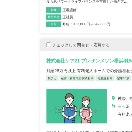
【キャリア】 約7年 正社員 総合病院 病棟 約6年
度もありワークライフバランスを重視した働き方...
【キャリア】 4年 正
ブランク 約1年 パート デイサー...
もっと見る
来/病棟 4年 正職員 総合病
正看護師
職種
正社員
雇用形態
月給：312,800円～342,800円
給与
チェックして問合せ・応募する
株式会社ケア21 プレザンメゾン横浜羽
月給28万円以上 有料老人ホームでの介護福
初任者/53歳/0-4年/千葉県
介護福
2025/09/22
奈川
駅チカ
産休・育休取得実績あり
退職金あり
定年65歳
2025/
【キャリア】 約半年年 常勤 デイサービス 約半
【キャリア】 約5年
年 常勤 老健 約3年 常勤 グループ...
もっと
ス 約10年 正社員 特別
神奈川
見る
三ッ沢
有料老