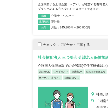
全国展開する上場企業「ケア21」が運営する有料老
ブランクのある方も安心してスタートできます。...
介護士・ヘルパー
職種
正社員
雇用形態
月給：245,800円～265,800円
給与
チェックして問合せ・応募する
社会福祉法人 三つ葉会 介護老人保健施
介護老人保健施設での介護職(初任者研修以上
未経験OK
住宅手当あり
車通勤OK
資格取得支援あり
ボーナス・賞与あり
残業ほぼなし
神奈川
「湘南台
介護老