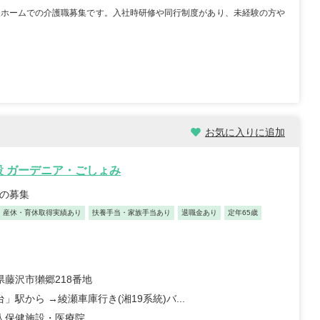
人ホームでの介護職募集です。入社時研修や同行制度があり、未経験の方や
お気に入りに追加
設 ガーデニア・ごしょみ
)の募集
産休・育休取得実績あり
扶養手当・家族手当あり
退職金あり
定年65歳
県藤沢市獺郷218番地
」駅から →綾瀬車庫行き(湘19系統)バ...
人保健施設・医療院