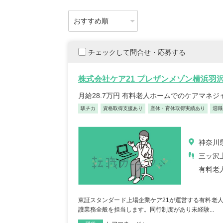
チェックして問合せ・応募する
株式会社ケア21 プレザンメゾン横浜羽
月給28.7万円 有料老人ホームでのケアマネジ
駅チカ
資格取得支援あり
産休・育休取得実績あり
退職
神奈川
三ッ沢
有料老
東証スタンダード上場企業ケア21が運営する有料老
護業務全般を担当します。同行制度があり未経験...