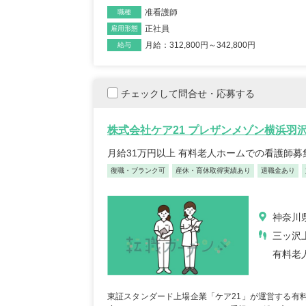
准看護師
職種
リカバリーインターナシ
T-
正社員
雇用形態
ョナル株式会社 訪問看護
訪問
月給：312,800円～342,800円
給与
ステーション リカバリ
のは
ー 池尻大橋事務所
千葉
東京都世田谷区世田谷区
青塚
チェックして問合せ・応募する
池尻3-3-1キドビル5階
車通勤OK
年間休日12
...
未経験OK
復職・ブランク可
住宅手当あり
産休・育休取得実績あり
株式会社ケア21 プレザンメゾン横浜羽
月給：320,600円～369,000円
給与
月給：110,
給与
正看護師
職種
正看護師
職種
月給31万円以上 有料老人ホームでの看護師募
復職・ブランク可
産休・育休取得実績あり
退職金あり
神奈川
三ッ沢
有料老
正看護師/39歳/16-20年/東京
正看護
都
葉県
2025/10/20
2022/
東証スタンダード上場企業「ケア21」が運営する有