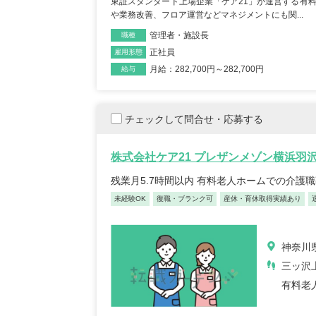
東証スタンダード上場企業「ケア21」が運営する有
や業務改善、フロア運営などマネジメントにも関...
管理者・施設長
職種
正社員
雇用形態
月給：282,700円～282,700円
給与
保育士/33歳/0-5年/東京都
保育士
2025/05/08
2025/
チェックして問合せ・応募する
【キャリア】12年 正社員 認可保育園 【転職
【キャリア】 3年 正社
株式会社ケア21 プレザンメゾン横浜羽
先】認可保育園（正社員） 【転職の...
もっと見
認可保育園 【転職先】 
残業月5.7時間以内 有料老人ホームでの介護
る
未経験OK
復職・ブランク可
産休・育休取得実績あり
神奈川
三ッ沢
有料老