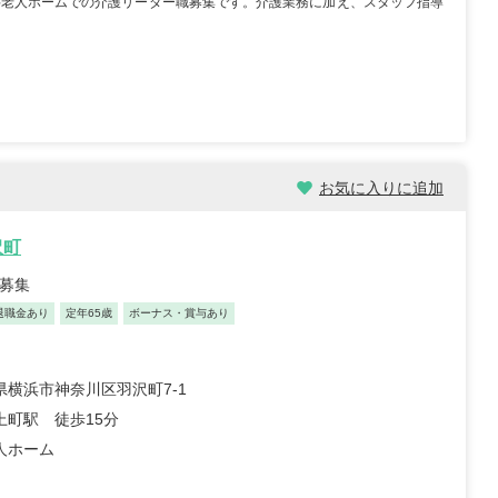
料老人ホームでの介護リーダー職募集です。介護業務に加え、スタッフ指導
/30歳/6-10年/東京都
保育士/24歳/0-5年/神奈川県
11/04
2025/10/24
お気に入りに追加
【キャリア】 3年 正社員 認可保育園 【転職
先】 認可保育園（正社員） 【転職の目...
もっと
員 認可保育園 6年 正社員
沢町
見る
認可保育...
もっと見る
職募集
退職金あり
定年65歳
ボーナス・賞与あり
県横浜市神奈川区羽沢町7-1
上町駅 徒歩15分
人ホーム