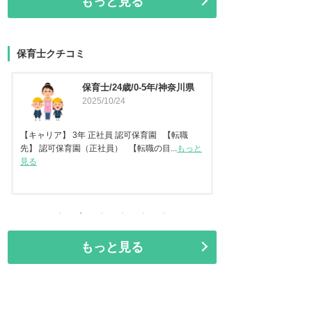
もっと見る
保育士クチコミ
保育士/45歳/20-25年/東京都
保育士
2025/09/11
県
2025
【キャリア】 認可保
任保育士として職員指
【キャリア】22年 正社員 認可保育園2年 認定こ
見る
ども園 【転職先】保育園（認可...
もっと見る
もっと見る