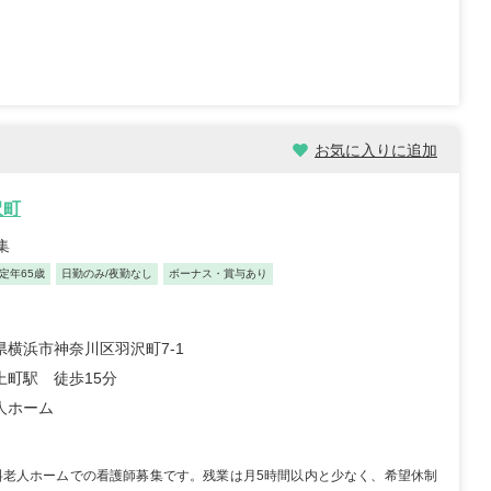
イノベーション合同会社
株式会社ツクイ ツクイ 津
看護ステーションな
久井浜グループホーム
 松戸サテライト
神奈川県横須賀市津久井2-
県松戸市仲井町2-7-6
17-33
ビル101
...
駅チカ
車通勤OK
資格取得支援あり
お気に入りに追加
0日以上
月給：221,900円～305,000円
給与
...
正看護師
職種
沢町
000円～
集
定年65歳
日勤のみ/夜勤なし
ボーナス・賞与あり
県横浜市神奈川区羽沢町7-1
上町駅 徒歩15分
人ホーム
師/30歳/経験5-10年/千
正看護師/27歳/6-10年/神奈川
県
09/25
2026/07/30
料老人ホームでの看護師募集です。残業は月5時間以内と少なく、希望休制