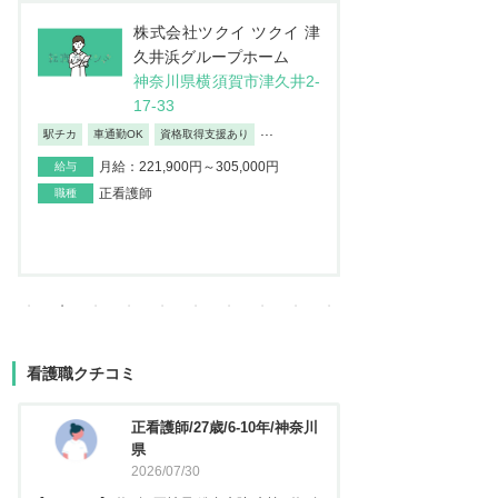
株式会社JSH 訪問看護ス
医
テーション コルディアー
介
レ 新小岩
ン
東京都葛飾区西新小岩4-4
埼
2-12イソマビル5階
地
日勤のみ/夜勤なし
車通勤OK
産休・育
...
月給：195,000円～373,100円
給与
月給：237
給与
正看護師
職種
正看護師
職種
看護職クチコミ
看護師/29歳/6-10年/神奈川県
正看護
2026/06/23
2025
【キャリア】 約5年 常勤 急性期病院 病棟 約3年
【キャリア】 約3年 