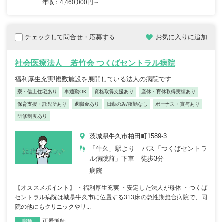
年収：4,460,000円～
チェックして問合せ・応募する
お気に入りに追加
社会医療法人 若竹会 つくばセントラル病院
福利厚生充実!複数施設を展開している法人の病院です
寮・借上住宅あり
車通勤OK
資格取得支援あり
産休・育休取得実績あり
保育支援・託児所あり
退職金あり
日勤のみ/夜勤なし
ボーナス・賞与あり
研修制度あり
茨城県牛久市柏田町1589-3
「牛久」駅より バス「つくばセントラ
ル病院前」下車 徒歩3分
病院
【オススメポイント】 ・福利厚生充実 ・安定した法人が母体 ・つくば
セントラル病院は城県牛久市に位置する313床の急性期総合病院で、同
院の他にもクリニックやリ...
正看護師
職種