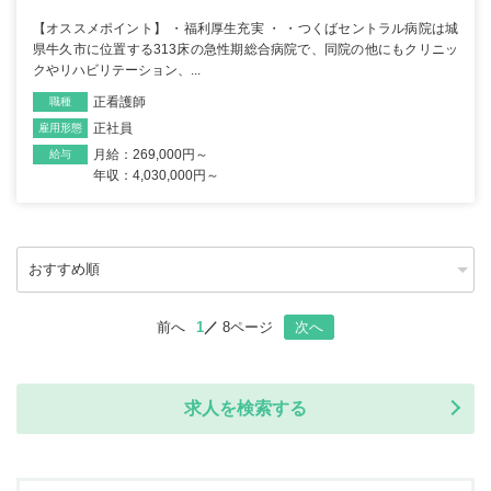
【オススメポイント】 ・福利厚生充実 ・ ・つくばセントラル病院は城
県牛久市に位置する313床の急性期総合病院で、同院の他にもクリニッ
クやリハビリテーション、...
正看護師
職種
正社員
雇用形態
月給：269,000円～
給与
年収：4,030,000円～
前へ
1
8ページ
次へ
求人を検索する