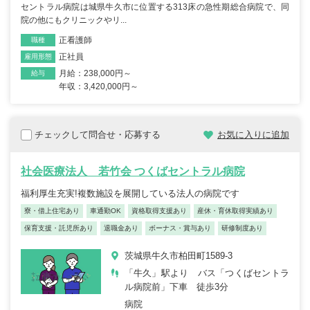
セントラル病院は城県牛久市に位置する313床の急性期総合病院で、同
院の他にもクリニックやリ...
正看護師
職種
正社員
雇用形態
月給：238,000円～
給与
年収：3,420,000円～
チェックして問合せ・応募する
お気に入りに追加
社会医療法人 若竹会 つくばセントラル病院
福利厚生充実!複数施設を展開している法人の病院です
寮・借上住宅あり
車通勤OK
資格取得支援あり
産休・育休取得実績あり
保育支援・託児所あり
退職金あり
ボーナス・賞与あり
研修制度あり
茨城県牛久市柏田町1589-3
「牛久」駅より バス「つくばセントラ
ル病院前」下車 徒歩3分
病院