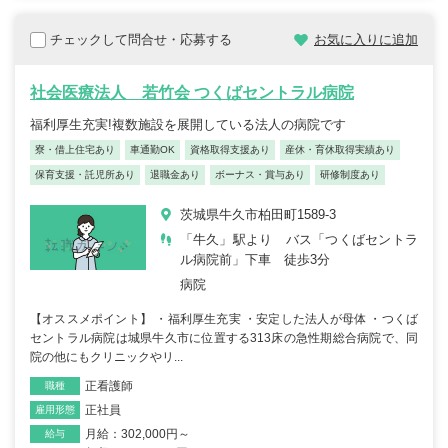
チェックして問合せ・応募する
お気に入りに追加
社会医療法人 若竹会 つくばセントラル病院
福利厚生充実!複数施設を展開している法人の病院です
寮・借上住宅あり
車通勤OK
資格取得支援あり
産休・育休取得実績あり
保育支援・託児所あり
退職金あり
ボーナス・賞与あり
研修制度あり
茨城県牛久市柏田町1589-3
「牛久」駅より バス「つくばセントラ
ル病院前」下車 徒歩3分
病院
【オススメポイント】 ・福利厚生充実 ・安定した法人が母体 ・つくば
セントラル病院は城県牛久市に位置する313床の急性期総合病院で、同
院の他にもクリニックやリ...
正看護師
職種
正社員
雇用形態
月給：302,000円～
給与