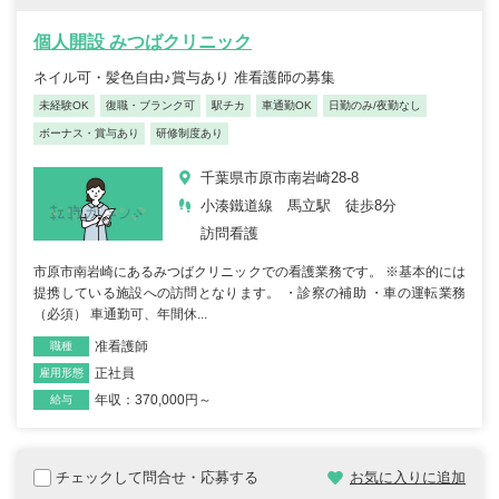
個人開設 みつばクリニック
ネイル可・髪色自由♪賞与あり 准看護師の募集
未経験OK
復職・ブランク可
駅チカ
車通勤OK
日勤のみ/夜勤なし
ボーナス・賞与あり
研修制度あり
千葉県市原市南岩崎28-8
小湊鐵道線 馬立駅 徒歩8分
訪問看護
市原市南岩崎にあるみつばクリニックでの看護業務です。 ※基本的には
提携している施設への訪問となります。 ・診察の補助 ・車の運転業務
（必須） 車通勤可、年間休...
准看護師
職種
正社員
雇用形態
年収：370,000円～
給与
チェックして問合せ・応募する
お気に入りに追加