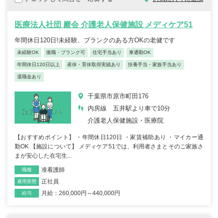
医療法人社団 巖会 介護老人保健施設 メディケア51
年間休日120日!未経験、ブランクのある方OKの老健です
未経験OK
復職・ブランク可
住宅手当あり
車通勤OK
年間休日120日以上
産休・育休取得実績あり
扶養手当・家族手当あり
退職金あり
千葉県市原市町田176
内房線 五井駅より車で10分
介護老人保健施設・医療院
【おすすめポイント】 ・年間休日120日 ・家賃補助あり ・マイカー通
勤OK 【施設について】 メディケア51では、利用者さまとそのご家族さ
まが安心した在宅生...
准看護師
職種
正社員
雇用形態
月給：260,000円～440,000円
給与