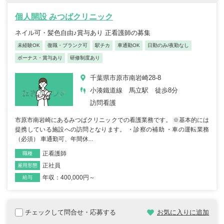
個人開設 みつばクリニック
ネイル可・髪色自由♪賞与あり 正看護師の募集
未経験OK
復職・ブランク可
駅チカ
車通勤OK
日勤のみ/夜勤なし
ボーナス・賞与あり
研修制度あり
千葉県市原市南岩崎28-8
小湊鐵道線 馬立駅 徒歩8分
訪問看護
市原市南岩崎にあるみつばクリニックでの看護業務です。 ※基本的には
提携している施設への訪問となります。 ・診察の補助 ・車の運転業務
（必須） 車通勤可、年間休...
正看護師
職種
正社員
雇用形態
年収：400,000円～
給与
チェックして問合せ・応募する
お気に入りに追加