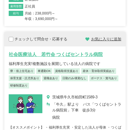
正社員
雇用形態
月給：238,000円～
給与
年収：3,690,000円～
チェックして問合せ・応募する
お気に入りに追加
社会医療法人 若竹会 つくばセントラル病院
福利厚生充実!複数施設を展開している法人の病院です
寮・借上住宅あり
車通勤OK
資格取得支援あり
産休・育休取得実績あり
保育支援・託児所あり
退職金あり
日勤のみ/夜勤なし
ボーナス・賞与あり
研修制度あり
茨城県牛久市柏田町1589-3
「牛久」駅より バス「つくばセントラ
ル病院前」下車 徒歩3分
病院
【オススメポイント】 ・福利厚生充実 ・安定した法人が母体 ・つくば