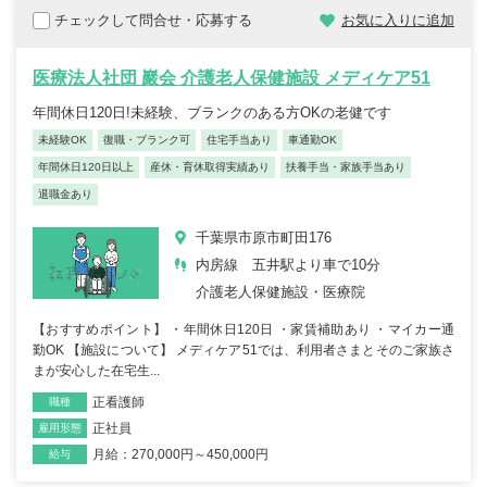
チェックして問合せ・応募する
お気に入りに追加
医療法人社団 巖会 介護老人保健施設 メディケア51
年間休日120日!未経験、ブランクのある方OKの老健です
未経験OK
復職・ブランク可
住宅手当あり
車通勤OK
年間休日120日以上
産休・育休取得実績あり
扶養手当・家族手当あり
退職金あり
千葉県市原市町田176
内房線 五井駅より車で10分
介護老人保健施設・医療院
【おすすめポイント】 ・年間休日120日 ・家賃補助あり ・マイカー通
勤OK 【施設について】 メディケア51では、利用者さまとそのご家族さ
まが安心した在宅生...
正看護師
職種
正社員
雇用形態
月給：270,000円～450,000円
給与