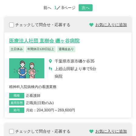
前へ
1
8ページ
次へ
チェックして問合せ・応募する
お気に入りに追加
医療法人社団 直樹会 磯ヶ谷病院
土日休み
年間休日120日以上
退職金あり
千葉県市原市磯ケ谷35
上総山田駅より車で5分
病院
精神科入院病棟内の看護業務
正看護師
職種
正職員(日勤のみ)
雇用形態
月給：204,300円～269,600円
給与
チェックして問合せ・応募する
お気に入りに追加