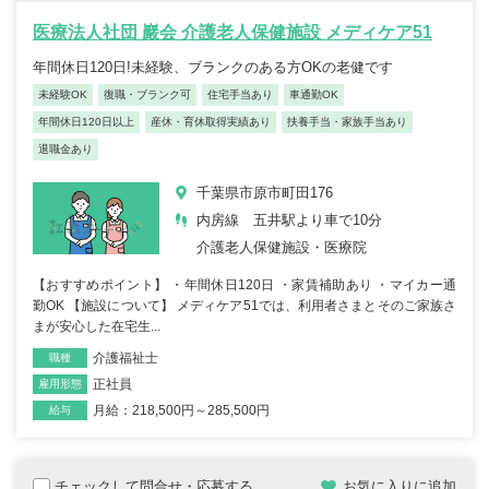
医療法人社団 巖会 介護老人保健施設 メディケア51
年間休日120日!未経験、ブランクのある方OKの老健です
未経験OK
復職・ブランク可
住宅手当あり
車通勤OK
年間休日120日以上
産休・育休取得実績あり
扶養手当・家族手当あり
退職金あり
千葉県市原市町田176
内房線 五井駅より車で10分
介護老人保健施設・医療院
【おすすめポイント】 ・年間休日120日 ・家賃補助あり ・マイカー通
勤OK 【施設について】 メディケア51では、利用者さまとそのご家族さ
まが安心した在宅生...
介護福祉士
職種
正社員
雇用形態
月給：218,500円～285,500円
給与
チェックして問合せ・応募する
お気に入りに追加