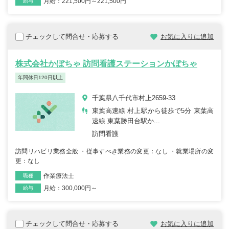
月給：221,500円～221,500円
雇用形態
給与
チェックして問合せ・応募する
お気に入りに追加
株式会社かぼちゃ 訪問看護ステーションかぼちゃ
年間休日120日以上
千葉県八千代市村上2659-33
東葉高速線 村上駅から徒歩で5分 東葉高
速線 東葉勝田台駅か...
訪問看護
訪問リハビリ業務全般 ・従事すべき業務の変更：なし ・就業場所の変
更：なし
作業療法士
職種
月給：300,000円～
雇用形態
給与
チェックして問合せ・応募する
お気に入りに追加