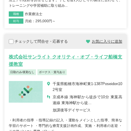
法士）の役割をお任せします。子ども達1人ひとりの個性に合わせて、
トレーニングや学習補助に取り組み...
作業療法士
職種
月給：295,000円～
雇用形態
給与
チェックして問合せ・応募する
お気に入りに追加
株式会社サンライト クオリティ・オブ・ライフ船橋支
援教室
日勤のみ/夜勤なし
ボーナス・賞与あり
千葉県船橋市海神町東1-1387Poseidon10
2号室
京成本線 海神駅から徒歩で10分 東葉高
速線 東海神駅から徒...
放課後等デイサービス
・利用者の指導 ・指導記録の記入 ・運動をメインとした指導、簡単な
学習のサポート ・専門的な療育支援計画作成、実施 ・利用者の送迎 ・