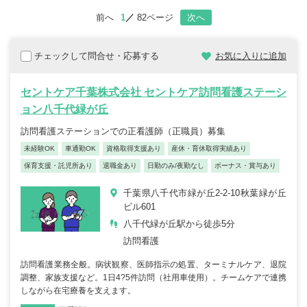
前へ
1
82ページ
次へ
チェックして問合せ・応募する
お気に入りに追加
セントケア千葉株式会社 セントケア訪問看護ステーシ
ョン八千代緑が丘
訪問看護ステーションでの正看護師（正職員）募集
未経験OK
車通勤OK
資格取得支援あり
産休・育休取得実績あり
保育支援・託児所あり
退職金あり
日勤のみ/夜勤なし
ボーナス・賞与あり
千葉県八千代市緑が丘2-2-10秋葉緑が丘
ビル601
八千代緑が丘駅から徒歩5分
訪問看護
訪問看護業務全般。病状観察、医師指示の処置、ターミナルケア、退院
調整、家族支援など。1日4?5件訪問（社用車使用）。チームケアで連携
しながら在宅療養を支えます。