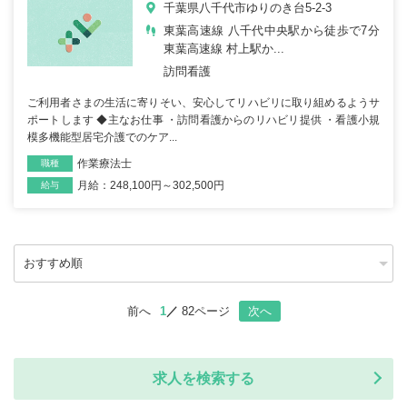
千葉県八千代市ゆりのき台5-2-3
東葉高速線 八千代中央駅から徒歩で7分
東葉高速線 村上駅か...
訪問看護
ご利用者さまの生活に寄りそい、安心してリハビリに取り組めるようサ
ポートします ◆主なお仕事 ・訪問看護からのリハビリ提供 ・看護小規
模多機能型居宅介護でのケア...
作業療法士
職種
月給：248,100円～302,500円
雇用形態
給与
前へ
1
82ページ
次へ
求人を検索する