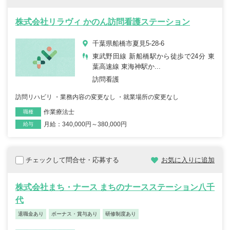
株式会社リラヴィ かのん訪問看護ステーション
千葉県船橋市夏見5-28-6
東武野田線 新船橋駅から徒歩で24分 東
葉高速線 東海神駅か...
訪問看護
訪問リハビリ ・業務内容の変更なし ・就業場所の変更なし
作業療法士
職種
月給：340,000円～380,000円
雇用形態
給与
チェックして問合せ・応募する
お気に入りに追加
株式会社まち・ナース まちのナースステーション八千
代
退職金あり
ボーナス・賞与あり
研修制度あり