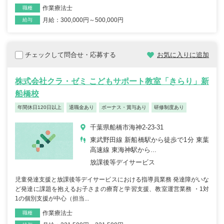
作業療法士
職種
月給：300,000円～500,000円
雇用形態
給与
チェックして問合せ・応募する
お気に入りに追加
株式会社クラ・ゼミ こどもサポート教室「きらり」新
船橋校
年間休日120日以上
退職金あり
ボーナス・賞与あり
研修制度あり
千葉県船橋市海神2-23-31
東武野田線 新船橋駅から徒歩で1分 東葉
高速線 東海神駅から...
放課後等デイサービス
児童発達支援と放課後等デイサービスにおける指導員業務 発達障がいな
ど発達に課題を抱えるお子さまの療育と学習支援、教室運営業務 ・1対
1の個別支援が中心（担当...
作業療法士
職種