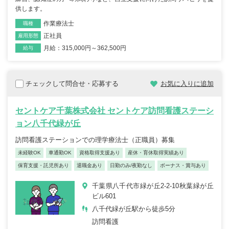
供します。
作業療法士
職種
正社員
雇用形態
月給：315,000円～362,500円
給与
チェックして問合せ・応募する
お気に入りに追加
セントケア千葉株式会社 セントケア訪問看護ステーシ
ョン八千代緑が丘
訪問看護ステーションでの理学療法士（正職員）募集
未経験OK
車通勤OK
資格取得支援あり
産休・育休取得実績あり
保育支援・託児所あり
退職金あり
日勤のみ/夜勤なし
ボーナス・賞与あり
千葉県八千代市緑が丘2-2-10秋葉緑が丘
ビル601
八千代緑が丘駅から徒歩5分
訪問看護