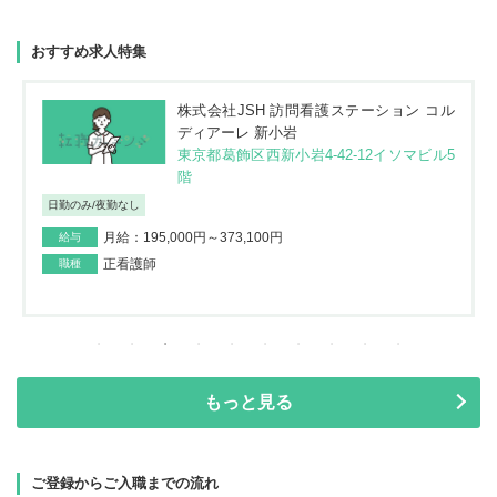
おすすめ求人特集
株式会社JSH 訪問看護ステーション コル
ディアーレ 新小岩
東京都葛飾区西新小岩4-42-12イソマビル5
階
日勤のみ/夜勤なし
月給：195,000円～373,100円
給与
正看護師
職種
もっと見る
ご登録からご入職までの流れ