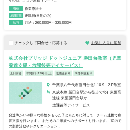
その他パソコン業務（ワード...
作業療法士
職種
正職員(日勤のみ)
雇用形態
月給：260,000円～325,000円
給与
チェックして問合せ・応募する
お気に入りに追加
株式会社ブリッジ ドットジュニア 勝田台教室（児童
発達支援・放課後等デイサービス）
土日休み
年間休日120日以上
退職金あり
研修制度あり
千葉県八千代市勝田台北1-10-9 2-F号室
京成本線 勝田台駅から徒歩で4分 東葉高
速線 東葉勝田台駅か...
放課後等デイサービス
発達障がいや様々な特性をもった子どもたちに対して、チーム連携で療
育支援を行います。 またそのご家族へのサポートも行います。 室内で
の製作活動やレクリエーション...