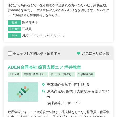
小児から高齢者まで、在宅療養を希望される方へのリハビリ業務全般。
お客様宅を訪問し、生活維持のためのリハビリを提供します。リハスタ
ッフや看護師と情報共有しながらチ...
理学療法士
職種
正社員
雇用形態
月給：315,000円～362,500円
給与
チェックして問合せ・応募する
お気に入りに追加
ADEle合同会社 療育支援エフ 坪井教室
土日休み
年間休日120日以上
ボーナス・賞与あり
研修制度あり
千葉県船橋市坪井西1-13-13
東葉高速線 船橋日大前駅から徒歩で17
分
放課後等デイサービス
放課後等デイサービス施設にて障がい児支援をおこなう指導員（作業療