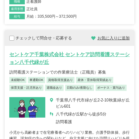
正看護師
職種
正社員
雇用形態
月給：335,500円～372,500円
給与
チェックして問合せ・応募する
お気に入りに追加
セントケア千葉株式会社 セントケア訪問看護ステーシ
ョン八千代緑が丘
訪問看護ステーションでの作業療法士（正職員）募集
未経験OK
車通勤OK
資格取得支援あり
産休・育休取得実績あり
保育支援・託児所あり
退職金あり
日勤のみ/夜勤なし
ボーナス・賞与あり
千葉県八千代市緑が丘2-2-10秋葉緑が丘
ビル601
八千代緑が丘駅から徒歩5分
訪問看護
小児から高齢者まで在宅療養者へのリハビリ業務。介護予防体操、歩行
練習、認知症の方への関わりなど、自立支援に向けた訪問リハビリを提