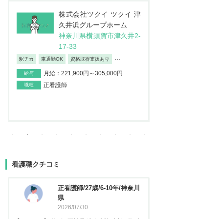
株式会社ツクイ ツクイ 津
株式
久井浜グループホーム
テ
神奈川県横須賀市津久井2-
レ 
17-33
東京
...
2-
駅チカ
車通勤OK
資格取得支援あり
日勤のみ/夜勤なし
月給：221,900円～305,000円
給与
月給：195,
給与
正看護師
職種
正看護師
職種
看護職クチコミ
正看護師/27歳/6-10年/神奈川
看護師
県
2026
2026/07/30
【キャリア】 約5年 