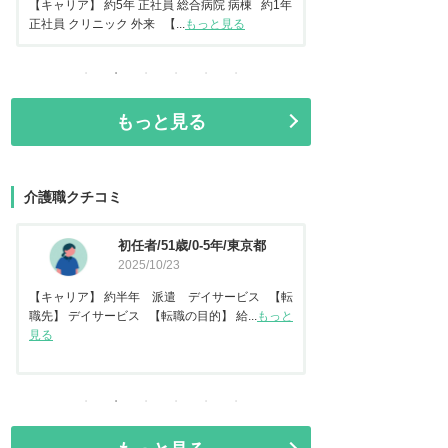
【キャリア】 約5年 正社員 総合病院 病棟 約1年
常勤 地域包括ケア病棟 
正社員 クリニック 外来 【...
もっと見る
もっと見る
介護職クチコミ
初任者/51歳/0-5年/東京都
資格な
2025/10/23
2025
【キャリア】 約半年 派遣 デイサービス 【転
【キャリア】 約2年
職先】 デイサービス 【転職の目的】 給...
もっと
職先】 特別養護老人ホ
見る
見る