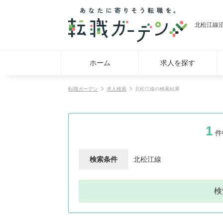
北松江線
ホーム
求人を探す
転職ガーデン
求人検索
北松江線の検索結果
1
件
検索条件
北松江線
検