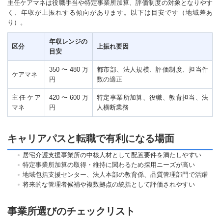
主任ケアマネは役職手当や特定事業所加算、評価制度の対象となりやす
く、年収が上振れする傾向があります。以下は目安です（地域差あ
り）。
年収レンジの
区分
上振れ要因
目安
350〜480万
都市部、法人規模、評価制度、担当件
ケアマネ
円
数の適正
主任ケア
420〜600万
特定事業所加算、役職、教育担当、法
マネ
円
人横断業務
キャリアパスと転職で有利になる場面
居宅介護支援事業所の中核人材として配置要件を満たしやすい
特定事業所加算の取得・維持に関わるため採用ニーズが高い
地域包括支援センター、法人本部の教育係、品質管理部門で活躍
将来的な管理者候補や複数拠点の統括として評価されやすい
事業所選びのチェックリスト