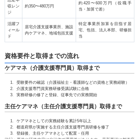
約420〜600万円（役職手
収レン
約350〜480万円
当・加算で差）
ジ
活躍フ
特定事業所加算を目指す居
居宅介護支援事業所、施設
ィール
宅、包括、法人本部、研修担
内ケアマネ、地域包括支援
ド
当
資格要件と取得までの流れ
ケアマネ（介護支援専門員）取得まで
受験要件の確認（介護福祉士・看護師などの資格と実務経験）
介護支援専門員実務研修受講試験に合格
実務研修の修了と登録、従事先での実務開始
主任ケアマネ（主任介護支援専門員）取得まで
ケアマネとしての実務経験を累計5年以上
都道府県が実施する主任介護支援専門員研修を修了
登録後、主任ケアマネとして配置・任用