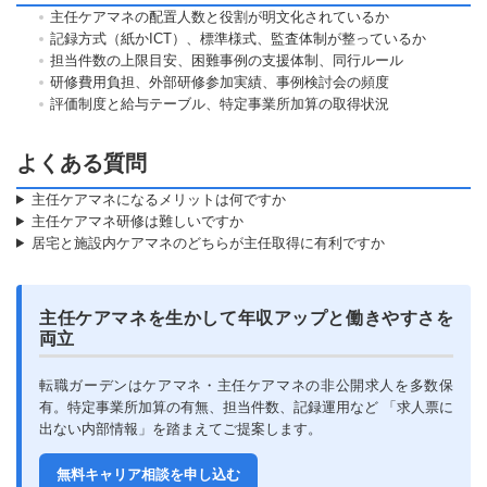
主任ケアマネの配置人数と役割が明文化されているか
記録方式（紙かICT）、標準様式、監査体制が整っているか
担当件数の上限目安、困難事例の支援体制、同行ルール
研修費用負担、外部研修参加実績、事例検討会の頻度
評価制度と給与テーブル、特定事業所加算の取得状況
よくある質問
主任ケアマネになるメリットは何ですか
主任ケアマネ研修は難しいですか
居宅と施設内ケアマネのどちらが主任取得に有利ですか
主任ケアマネを生かして年収アップと働きやすさを
両立
転職ガーデンはケアマネ・主任ケアマネの非公開求人を多数保
有。特定事業所加算の有無、担当件数、記録運用など 「求人票に
出ない内部情報」を踏まえてご提案します。
無料キャリア相談を申し込む