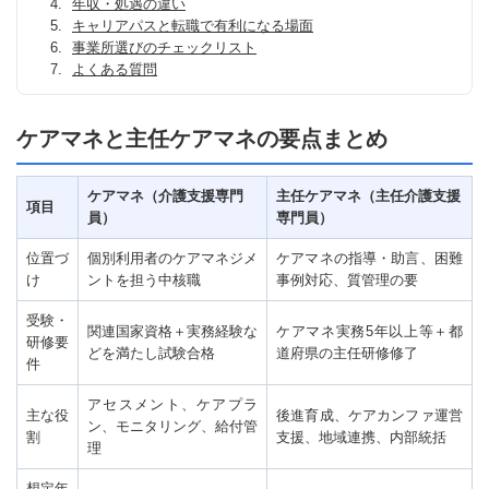
年収・処遇の違い
キャリアパスと転職で有利になる場面
事業所選びのチェックリスト
よくある質問
ケアマネと主任ケアマネの要点まとめ
ケアマネ（介護支援専門
主任ケアマネ（主任介護支援
項目
員）
専門員）
位置づ
個別利用者のケアマネジメ
ケアマネの指導・助言、困難
け
ントを担う中核職
事例対応、質管理の要
受験・
関連国家資格＋実務経験な
ケアマネ実務5年以上等＋都
研修要
どを満たし試験合格
道府県の主任研修修了
件
アセスメント、ケアプラ
主な役
後進育成、ケアカンファ運営
ン、モニタリング、給付管
割
支援、地域連携、内部統括
理
想定年