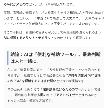
る時代が来るのでは？」
という声が増えています。
実際、看護師の転職でも、求人検索やキャリア相談にAIが使われ始めて
います。とはいえ、 「本当にAIで相談して大丈夫？」「人間のキャリ
アアドバイザーと何が違うの？」と不安を感じる方も多いはずです。
そこで今回は、看護師の皆さんが安心して転職活動を進められるよう、
AIに相談するメリット・デメリット
をわかりやすく解説します。
結論：AIは「便利な補助ツール」。最終判断
は人と一緒に。
AIには「情報検索の速さ」「条件整理の正確さ」という強みがあ
りますが、転職でどうしても必要になる
“気持ちの部分”や“現場
のリアル”を理解する力はまだ弱い
というのが実情です。
そのためAIはあくまで
「選択肢を広げるためのツール」
として使
い、 最終的な判断は
人間のキャリアアドバイザー
と進めるのが、
もっとも安全・確実な方法です。