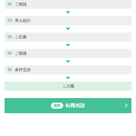
02
ご相談
03
求人紹介
04
ご応募
05
ご面接
06
条件交渉
ご入職
転職相談
無料