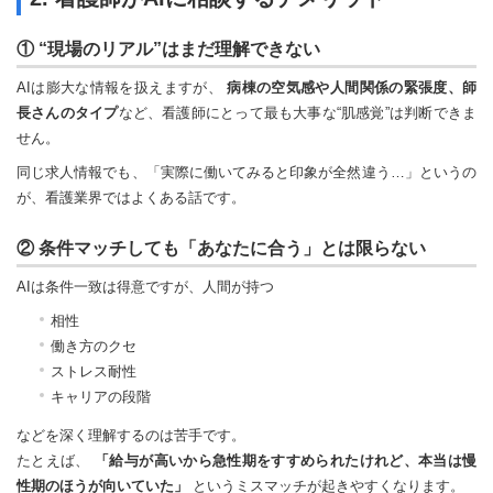
① “現場のリアル”はまだ理解できない
AIは膨大な情報を扱えますが、
病棟の空気感や人間関係の緊張度、師
長さんのタイプ
など、看護師にとって最も大事な“肌感覚”は判断できま
せん。
同じ求人情報でも、「実際に働いてみると印象が全然違う…」というの
が、看護業界ではよくある話です。
② 条件マッチしても「あなたに合う」とは限らない
AIは条件一致は得意ですが、人間が持つ
相性
働き方のクセ
ストレス耐性
キャリアの段階
などを深く理解するのは苦手です。
たとえば、
「給与が高いから急性期をすすめられたけれど、本当は慢
性期のほうが向いていた」
というミスマッチが起きやすくなります。