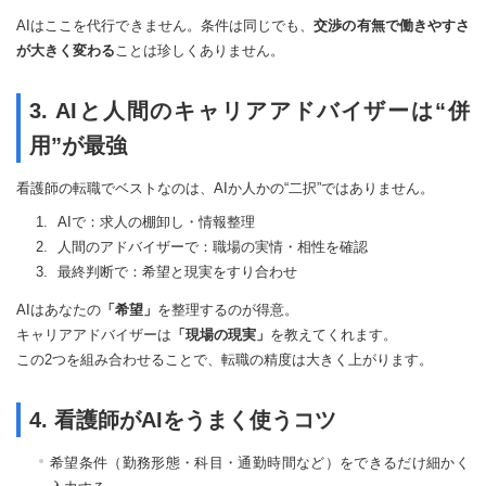
AIはここを代行できません。条件は同じでも、
交渉の有無で働きやすさ
が大きく変わる
ことは珍しくありません。
3. AIと人間のキャリアアドバイザーは“併
用”が最強
看護師の転職でベストなのは、AIか人かの“二択”ではありません。
AIで：求人の棚卸し・情報整理
人間のアドバイザーで：職場の実情・相性を確認
最終判断で：希望と現実をすり合わせ
AIはあなたの
「希望」
を整理するのが得意。
キャリアアドバイザーは
「現場の現実」
を教えてくれます。
この2つを組み合わせることで、転職の精度は大きく上がります。
4. 看護師がAIをうまく使うコツ
希望条件（勤務形態・科目・通勤時間など）をできるだけ細かく