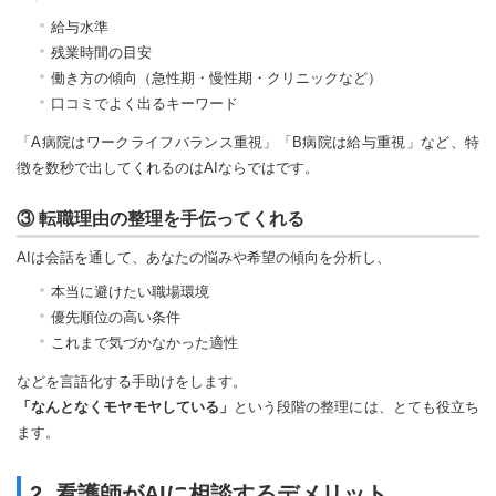
給与水準
残業時間の目安
働き方の傾向（急性期・慢性期・クリニックなど）
口コミでよく出るキーワード
「A病院はワークライフバランス重視」「B病院は給与重視」など、特
徴を数秒で出してくれるのはAIならではです。
③ 転職理由の整理を手伝ってくれる
AIは会話を通して、あなたの悩みや希望の傾向を分析し、
本当に避けたい職場環境
優先順位の高い条件
これまで気づかなかった適性
などを言語化する手助けをします。
「なんとなくモヤモヤしている」
という段階の整理には、とても役立ち
ます。
2. 看護師がAIに相談するデメリット