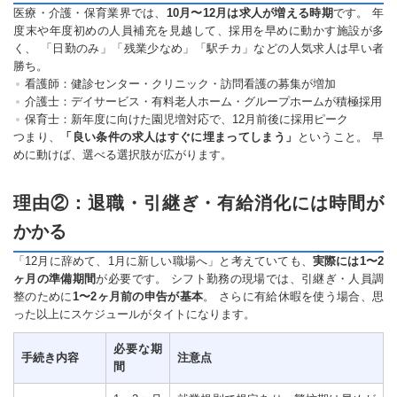
医療・介護・保育業界では、
10月〜12月は求人が増える時期
です。 年
度末や年度初めの人員補充を見越して、採用を早めに動かす施設が多
く、 「日勤のみ」「残業少なめ」「駅チカ」などの人気求人は早い者
勝ち。
看護師：健診センター・クリニック・訪問看護の募集が増加
介護士：デイサービス・有料老人ホーム・グループホームが積極採用
保育士：新年度に向けた園児増対応で、12月前後に採用ピーク
つまり、
「良い条件の求人はすぐに埋まってしまう」
ということ。 早
めに動けば、選べる選択肢が広がります。
理由②：退職・引継ぎ・有給消化には時間が
かかる
「12月に辞めて、1月に新しい職場へ」と考えていても、
実際には1〜2
ヶ月の準備期間
が必要です。 シフト勤務の現場では、引継ぎ・人員調
整のために
1〜2ヶ月前の申告が基本
。 さらに有給休暇を使う場合、思
った以上にスケジュールがタイトになります。
必要な期
手続き内容
注意点
間