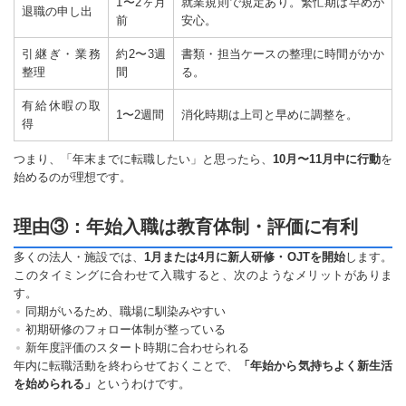
1〜2ヶ月
就業規則で規定あり。繁忙期は早めが
退職の申し出
前
安心。
引継ぎ・業務
約2〜3週
書類・担当ケースの整理に時間がかか
整理
間
る。
有給休暇の取
1〜2週間
消化時期は上司と早めに調整を。
得
つまり、「年末までに転職したい」と思ったら、
10月〜11月中に行動
を
始めるのが理想です。
理由③：年始入職は教育体制・評価に有利
多くの法人・施設では、
1月または4月に新人研修・OJTを開始
します。
このタイミングに合わせて入職すると、次のようなメリットがありま
す。
同期がいるため、職場に馴染みやすい
初期研修のフォロー体制が整っている
新年度評価のスタート時期に合わせられる
年内に転職活動を終わらせておくことで、
「年始から気持ちよく新生活
を始められる」
というわけです。