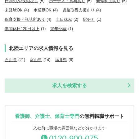
日勤のみ/夜勤なし
(5)
ボーナス・賞与あり
(5)
研修制度あり
(5)
未経験OK
(4)
車通勤OK
(4)
資格取得支援あり
(4)
保育支援・託児所あり
(4)
土日休み
(2)
駅チカ
(1)
年間休日120日以上
(1)
定年65歳
(1)
北陸エリアの求人情報を見る
石川県
(21)
富山県
(14)
福井県
(6)
求人を検索する
看護師、介護士、保育士専門
の
無料転職サポート
入社前に職場の雰囲気などが分かります
0120-900-075