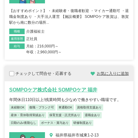
【おすすめポイント】 ・未経験者・復職者歓迎 ・マイカー通勤可 ・退
職金制度あり ・大手法人運営 【施設概要】 SOMPOケア敦賀は、敦賀
駅から南に数分の場所...
介護福祉士
職種
正社員
雇用形態
月給：216,000円～
給与
年収：2,960,000円～
チェックして問合せ・応募する
お気に入りに追加
SOMPOケア株式会社 SOMPOケア 福井
年間休日110日以上!残業時間も少なめで働きやすい職場です。
未経験OK
復職・ブランク可
車通勤OK
資格取得支援あり
産休・育休取得実績あり
保育支援・託児所あり
退職金あり
日勤のみ/夜勤なし
ボーナス・賞与あり
研修制度あり
福井県福井市城東1-2-13