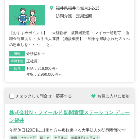
福井県福井市城東1-2-13
訪問介護・定期巡回
【おすすめポイント】 ・未経験者・復職者歓迎 ・マイカー通勤可 ・退
職金制度あり ・大手法人運営 【施設概要】 「戦争を経験された方々へ
の恩返しを・・・。」と...
介護福祉士
職種
正社員
雇用形態
月給：216,000円～
給与
年収：2,960,000円～
チェックして問合せ・応募する
お気に入りに追加
株式会社N・フィールド 訪問看護ステーション デュー
ン福井
年間休日120日以上!働き方を複数選べる大手法人の訪問看護です
復職・ブランク可
駅チカ
土日休み
年間休日120日以上