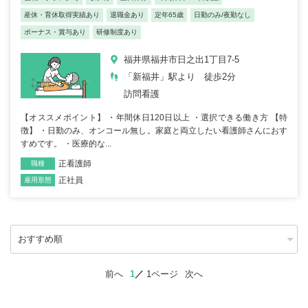
産休・育休取得実績あり
退職金あり
定年65歳
日勤のみ/夜勤なし
ボーナス・賞与あり
研修制度あり
福井県福井市日之出1丁目7-5
「新福井」駅より 徒歩2分
訪問看護
【オススメポイント】 ・年間休日120日以上 ・選択できる働き方 【特
徴】 ・日勤のみ、オンコール無し。家庭と両立したい看護師さんにおす
すめです。 ・医療的な...
正看護師
職種
正社員
雇用形態
前へ
1
1ページ
次へ