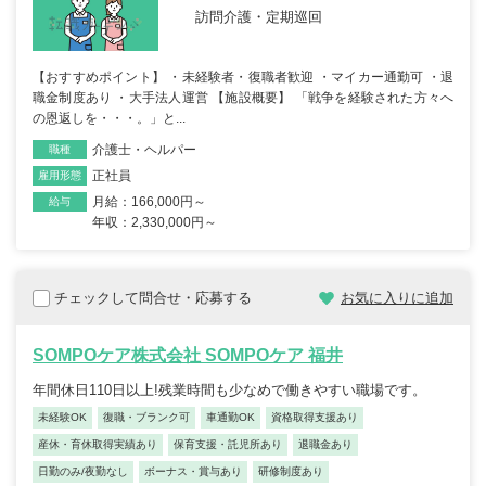
訪問介護・定期巡回
【おすすめポイント】 ・未経験者・復職者歓迎 ・マイカー通勤可 ・退
職金制度あり ・大手法人運営 【施設概要】 「戦争を経験された方々へ
の恩返しを・・・。」と...
介護士・ヘルパー
職種
正社員
雇用形態
月給：166,000円～
給与
年収：2,330,000円～
チェックして問合せ・応募する
お気に入りに追加
SOMPOケア株式会社 SOMPOケア 福井
年間休日110日以上!残業時間も少なめで働きやすい職場です。
未経験OK
復職・ブランク可
車通勤OK
資格取得支援あり
産休・育休取得実績あり
保育支援・託児所あり
退職金あり
日勤のみ/夜勤なし
ボーナス・賞与あり
研修制度あり