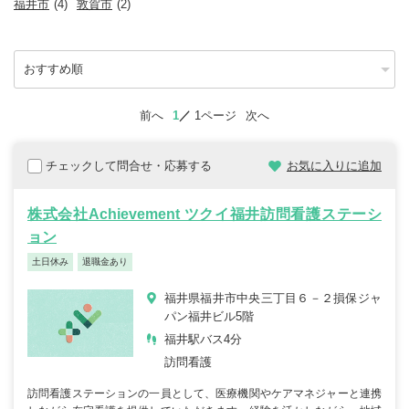
福井市
(4)
敦賀市
(2)
前へ
1
1ページ
次へ
チェックして問合せ・応募する
お気に入りに追加
株式会社Achievement ツクイ福井訪問看護ステーシ
ョン
土日休み
退職金あり
福井県福井市中央三丁目６－２損保ジャ
パン福井ビル5階
福井駅バス4分
訪問看護
訪問看護ステーションの一員として、医療機関やケアマネジャーと連携