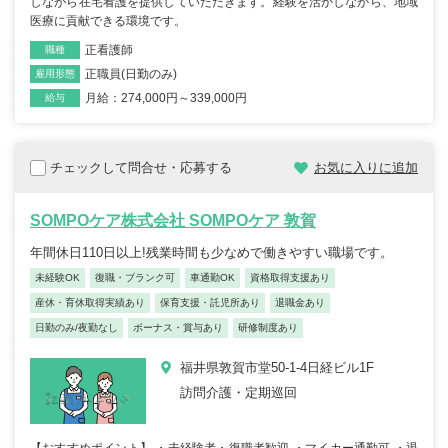
しながら在宅看護を提供していただきます。経験を活かしながら、地域
医療に貢献できる環境です。
正看護師
職種
正職員(日勤のみ)
雇用形態
月給：274,000円～339,000円
給与
チェックして問合せ・応募する
お気に入りに追加
SOMPOケア株式会社 SOMPOケア 敦賀
年間休日110日以上!残業時間も少なめで働きやすい職場です。
未経験OK
復職・ブランク可
車通勤OK
資格取得支援あり
産休・育休取得実績あり
保育支援・託児所あり
退職金あり
日勤のみ/夜勤なし
ボーナス・賞与あり
研修制度あり
福井県敦賀市堂50-1-4日経ビル1F
訪問介護・定期巡回
【おすすめポイント】 ・未経験者・復職者歓迎 ・マイカー通勤可 ・退