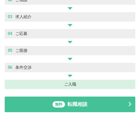
03
求人紹介
04
ご応募
05
ご面接
06
条件交渉
ご入職
転職相談
無料