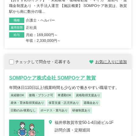
職金制度あり ・大手法人運営 【施設概要】 SOMPOケア敦賀は、敦賀
駅から南に数分の場...
介護士・ヘルパー
職種
正社員
雇用形態
月給：169,000円～
給与
年収：2,330,000円～
チェックして問合せ・応募する
お気に入りに追加
SOMPOケア株式会社 SOMPOケア 敦賀
年間休日110日以上!残業時間も少なめで働きやすい職場です。
未経験OK
復職・ブランク可
車通勤OK
資格取得支援あり
産休・育休取得実績あり
保育支援・託児所あり
退職金あり
日勤のみ/夜勤なし
ボーナス・賞与あり
研修制度あり
福井県敦賀市堂50-1-4日経ビル1F
訪問介護・定期巡回