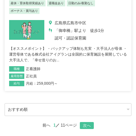
産休・育休取得実績あり
退職金あり
日勤のみ/夜勤なし
ボーナス・賞与あり
広島県広島市中区
「御幸橋」駅より 徒歩1分
認可・認証保育園
【オススメポイント】 ・バックアップ体制も充実 ・大手法人が母体 ・
運営母体である株式会社アイグランは全国的に保育施設を展開している
大手法人で、「幸せ造りのお...
正看護師
職種
正社員
雇用形態
月給：259,000円～
給与
前へ
1
11ページ
次へ