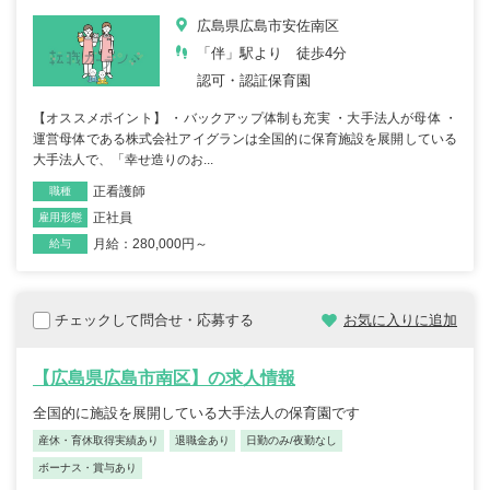
広島県広島市安佐南区
「伴」駅より 徒歩4分
認可・認証保育園
【オススメポイント】 ・バックアップ体制も充実 ・大手法人が母体 ・
運営母体である株式会社アイグランは全国的に保育施設を展開している
大手法人で、「幸せ造りのお...
正看護師
職種
正社員
雇用形態
月給：280,000円～
給与
チェックして問合せ・応募する
お気に入りに追加
【広島県広島市南区】の求人情報
全国的に施設を展開している大手法人の保育園です
産休・育休取得実績あり
退職金あり
日勤のみ/夜勤なし
ボーナス・賞与あり