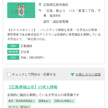
広島県広島市南区
「広島」駅より バス「東雲二丁目」下
車 徒歩6分
認可・認証保育園
【オススメポイント】 ・バックアップ体制も充実 ・大手法人が母体 ・
運営母体である株式会社アイグランは全国的に保育施設を展開している
大手法人で、「幸せ造りのお...
正看護師
職種
正社員
雇用形態
月給：280,000円～
給与
チェックして問合せ・応募する
お気に入りに追加
【広島県福山市】の求人情報
全国的に施設を展開している大手法人の保育園です
産休・育休取得実績あり
退職金あり
日勤のみ/夜勤なし
ボーナス・賞与あり