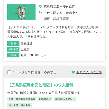
広島県広島市安佐南区
「伴」駅より 徒歩4分
認可・認証保育園
【オススメポイント】 ・バックアップ体制も充実 ・大手法人が母体 ・
運営母体である株式会社アイグランは全国的に保育施設を展開している
大手法人で、「幸せ造りのお...
正看護師
職種
正社員
雇用形態
月給：280,000円～
給与
チェックして問合せ・応募する
お気に入りに追加
【広島県広島市安佐南区】の求人情報
全国的に施設を展開している大手法人の保育園です
産休・育休取得実績あり
退職金あり
日勤のみ/夜勤なし
ボーナス・賞与あり