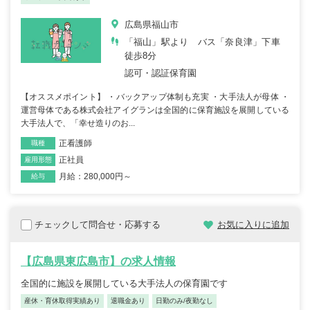
広島県福山市
「福山」駅より バス「奈良津」下車
徒歩8分
認可・認証保育園
【オススメポイント】 ・バックアップ体制も充実 ・大手法人が母体 ・
運営母体である株式会社アイグランは全国的に保育施設を展開している
大手法人で、「幸せ造りのお...
正看護師
職種
正社員
雇用形態
月給：280,000円～
給与
チェックして問合せ・応募する
お気に入りに追加
【広島県東広島市】の求人情報
全国的に施設を展開している大手法人の保育園です
産休・育休取得実績あり
退職金あり
日勤のみ/夜勤なし