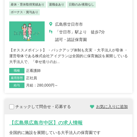
産休・育休取得実績あり
退職金あり
日勤のみ/夜勤なし
ボーナス・賞与あり
広島県廿日市市
「廿日市」駅より 徒歩7分
認可・認証保育園
【オススメポイント】 ・バックアップ体制も充実 ・大手法人が母体 ・
運営母体である株式会社アイグランは全国的に保育施設を展開している
大手法人で、「幸せ造りのお...
正看護師
職種
正社員
雇用形態
月給：280,000円～
給与
チェックして問合せ・応募する
お気に入りに追加
【広島県広島市中区】の求人情報
全国的に施設を展開している大手法人の保育園です