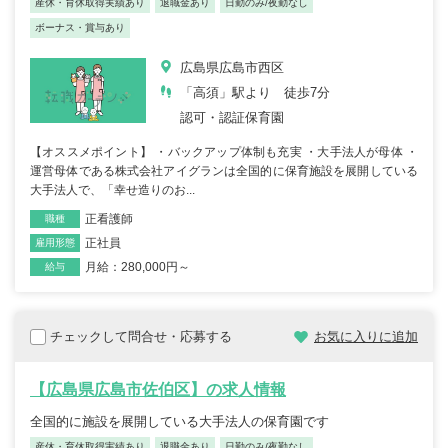
産休・育休取得実績あり
退職金あり
日勤のみ/夜勤なし
ボーナス・賞与あり
広島県広島市西区
「高須」駅より 徒歩7分
認可・認証保育園
【オススメポイント】 ・バックアップ体制も充実 ・大手法人が母体 ・
運営母体である株式会社アイグランは全国的に保育施設を展開している
大手法人で、「幸せ造りのお...
正看護師
職種
正社員
雇用形態
月給：280,000円～
給与
チェックして問合せ・応募する
お気に入りに追加
【広島県広島市佐伯区】の求人情報
全国的に施設を展開している大手法人の保育園です
産休・育休取得実績あり
退職金あり
日勤のみ/夜勤なし