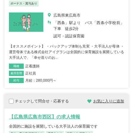
ボーナス・賞与あり
広島県東広島市
「西条」駅より バス「西条小学校前」
下車 徒歩2分
認可・認証保育園
【オススメポイント】 ・バックアップ体制も充実 ・大手法人が母体 ・
運営母体である株式会社アイグランは全国的に保育施設を展開している
大手法人で、「幸せ造りのお...
正看護師
職種
正社員
雇用形態
月給：280,000円～
給与
チェックして問合せ・応募する
お気に入りに追加
【広島県広島市西区】の求人情報
全国的に施設を展開している大手法人の保育園です