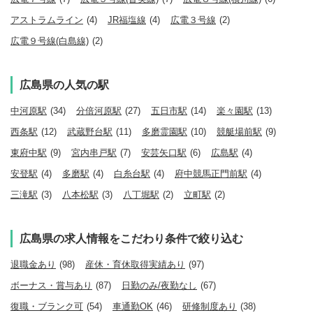
アストラムライン
(4)
JR福塩線
(4)
広電３号線
(2)
広電９号線(白島線)
(2)
広島県の人気の駅
中河原駅
(34)
分倍河原駅
(27)
五日市駅
(14)
楽々園駅
(13)
西条駅
(12)
武蔵野台駅
(11)
多磨霊園駅
(10)
競艇場前駅
(9)
東府中駅
(9)
宮内串戸駅
(7)
安芸矢口駅
(6)
広島駅
(4)
安登駅
(4)
多磨駅
(4)
白糸台駅
(4)
府中競馬正門前駅
(4)
三滝駅
(3)
八本松駅
(3)
八丁堀駅
(2)
立町駅
(2)
広島県の求人情報をこだわり条件で絞り込む
退職金あり
(98)
産休・育休取得実績あり
(97)
ボーナス・賞与あり
(87)
日勤のみ/夜勤なし
(67)
復職・ブランク可
(54)
車通勤OK
(46)
研修制度あり
(38)