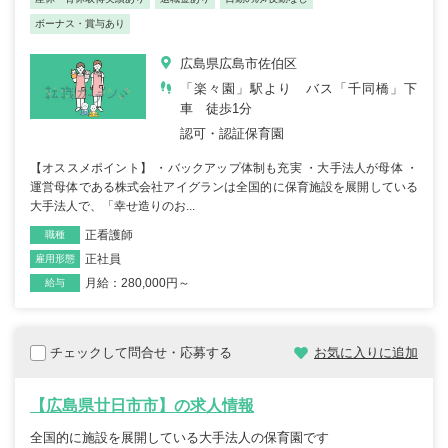
ボーナス・賞与あり
広島県広島市佐伯区
「楽々園」駅より バス「千同橋」下
車 徒歩1分
認可・認証保育園
【オススメポイント】 ・バックアップ体制も充実 ・大手法人が母体 ・
運営母体である株式会社アイグランは全国的に保育施設を展開している
大手法人で、「幸せ造りのお...
正看護師
職種
正社員
雇用形態
月給：280,000円～
給与
チェックして問合せ・応募する
お気に入りに追加
【広島県廿日市市】の求人情報
全国的に施設を展開している大手法人の保育園です