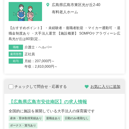
広島県広島市東区光が丘2-40
有料老人ホーム
【おすすめポイント】 ・未経験者・復職者歓迎 ・マイカー通勤可 ・退
職金制度あり ・大手法人運営 【施設概要】 SOMPOケアラヴィーレ広
島光が丘は80室(定...
介護士・ヘルパー
職種
正社員
雇用形態
月給：207,000円～
給与
年収：2,810,000円～
チェックして問合せ・応募する
お気に入りに追加
【広島県広島市安佐南区】の求人情報
全国的に施設を展開している大手法人の保育園です
産休・育休取得実績あり
退職金あり
日勤のみ/夜勤なし
ボーナス・賞与あり