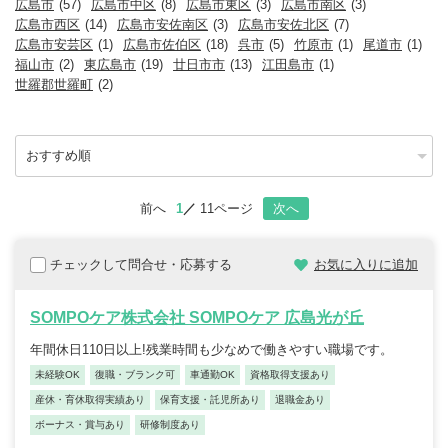
広島市
(57)
広島市中区
(8)
広島市東区
(3)
広島市南区
(3)
広島市西区
(14)
広島市安佐南区
(3)
広島市安佐北区
(7)
広島市安芸区
(1)
広島市佐伯区
(18)
呉市
(5)
竹原市
(1)
尾道市
(1)
福山市
(2)
東広島市
(19)
廿日市市
(13)
江田島市
(1)
世羅郡世羅町
(2)
前へ
1
11ページ
次へ
チェックして問合せ・応募する
お気に入りに追加
SOMPOケア株式会社 SOMPOケア 広島光が丘
年間休日110日以上!残業時間も少なめで働きやすい職場です。
未経験OK
復職・ブランク可
車通勤OK
資格取得支援あり
産休・育休取得実績あり
保育支援・託児所あり
退職金あり
ボーナス・賞与あり
研修制度あり