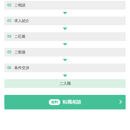
02
ご相談
03
求人紹介
04
ご応募
05
ご面接
06
条件交渉
ご入職
転職相談
無料