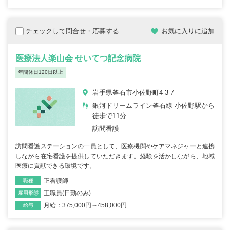
チェックして問合せ・応募する
お気に入りに追加
医療法人楽山会 せいてつ記念病院
年間休日120日以上
岩手県釜石市小佐野町4-3-7
銀河ドリームライン釜石線 小佐野駅から
徒歩で11分
訪問看護
訪問看護ステーションの一員として、医療機関やケアマネジャーと連携
しながら在宅看護を提供していただきます。経験を活かしながら、地域
医療に貢献できる環境です。
正看護師
職種
正職員(日勤のみ)
雇用形態
月給：375,000円～458,000円
給与