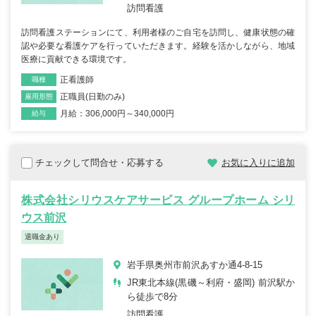
訪問看護
訪問看護ステーションにて、利用者様のご自宅を訪問し、健康状態の確
認や必要な看護ケアを行っていただきます。経験を活かしながら、地域
医療に貢献できる環境です。
正看護師
職種
正職員(日勤のみ)
雇用形態
月給：306,000円～340,000円
給与
チェックして問合せ・応募する
お気に入りに追加
株式会社シリウスケアサービス グループホーム シリ
ウス前沢
退職金あり
岩手県奥州市前沢あすか通4-8-15
JR東北本線(黒磯～利府・盛岡) 前沢駅か
ら徒歩で8分
訪問看護