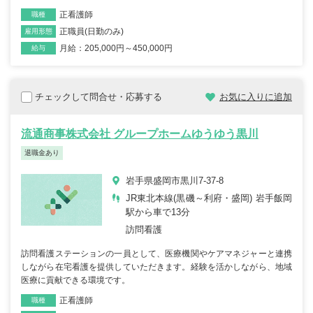
正看護師
職種
正職員(日勤のみ)
雇用形態
月給：205,000円～450,000円
給与
チェックして問合せ・応募する
お気に入りに追加
流通商事株式会社 グループホームゆうゆう黒川
退職金あり
岩手県盛岡市黒川7-37-8
JR東北本線(黒磯～利府・盛岡) 岩手飯岡
駅から車で13分
訪問看護
訪問看護ステーションの一員として、医療機関やケアマネジャーと連携
しながら在宅看護を提供していただきます。経験を活かしながら、地域
医療に貢献できる環境です。
正看護師
職種