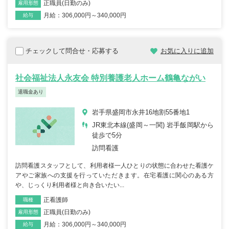
正職員(日勤のみ)
雇用形態
月給：306,000円～340,000円
給与
チェックして問合せ・応募する
お気に入りに追加
社会福祉法人永友会 特別養護老人ホーム鶴亀ながい
退職金あり
岩手県盛岡市永井16地割55番地1
JR東北本線(盛岡～一関) 岩手飯岡駅から
徒歩で5分
訪問看護
訪問看護スタッフとして、利用者様一人ひとりの状態に合わせた看護ケ
アやご家族への支援を行っていただきます。在宅看護に関心のある方
や、じっくり利用者様と向き合いたい...
正看護師
職種
正職員(日勤のみ)
雇用形態
月給：306,000円～340,000円
給与