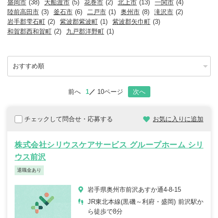
盛岡市
(38)
大船渡市
(5)
花巻市
(2)
北上市
(13)
一関市
(4)
陸前高田市
(3)
釜石市
(6)
二戸市
(1)
奥州市
(8)
滝沢市
(2)
岩手郡雫石町
(2)
紫波郡紫波町
(1)
紫波郡矢巾町
(3)
和賀郡西和賀町
(2)
九戸郡洋野町
(1)
前へ
1
10ページ
次へ
チェックして問合せ・応募する
お気に入りに追加
株式会社シリウスケアサービス グループホーム シリ
ウス前沢
退職金あり
岩手県奥州市前沢あすか通4-8-15
JR東北本線(黒磯～利府・盛岡) 前沢駅か
ら徒歩で8分