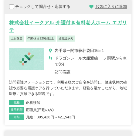
チェックして問合せ・応募する
お気に入りに追加
株式会社イークアル 介護付き有料老人ホーム エガリ
テ
土日休み
年間休日120日以上
退職金あり
岩手県一関市萩荘袋田165-1
ドラゴンレール大船渡線 一ノ関駅から車
で8分
訪問看護
訪問看護ステーションにて、利用者様のご自宅を訪問し、健康状態の確
認や必要な看護ケアを行っていただきます。経験を活かしながら、地域
医療に貢献できる環境です。
正看護師
職種
正職員(日勤のみ)
雇用形態
月給：305,428円～421,543円
給与