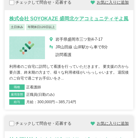
チェックして問合せ・応募する
お気に入りに追加
株式会社 SOYOKAZE 盛岡北ケアコミュニティそよ風
土日休み
年間休日120日以上
岩手県盛岡市三ツ割4-7-17
JR山田線 山岸駅から車で8分
訪問看護
利用者のご自宅に訪問して看護を行っていただきます。 要支援の方から
要介護、終末期の方まで、様々な利用者様がいらっしゃいます。 退院後
のご自宅で過ごすお手伝いをさ...
正看護師
職種
正職員(日勤のみ)
雇用形態
月給：300,000円～385,714円
給与
チェックして問合せ・応募する
お気に入りに追加