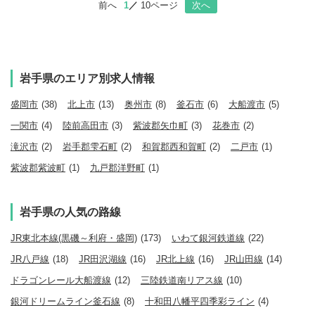
前へ
1
10ページ
次へ
岩手県のエリア別求人情報
盛岡市
(38)
北上市
(13)
奥州市
(8)
釜石市
(6)
大船渡市
(5)
一関市
(4)
陸前高田市
(3)
紫波郡矢巾町
(3)
花巻市
(2)
滝沢市
(2)
岩手郡雫石町
(2)
和賀郡西和賀町
(2)
二戸市
(1)
紫波郡紫波町
(1)
九戸郡洋野町
(1)
岩手県の人気の路線
JR東北本線(黒磯～利府・盛岡)
(173)
いわて銀河鉄道線
(22)
JR八戸線
(18)
JR田沢湖線
(16)
JR北上線
(16)
JR山田線
(14)
ドラゴンレール大船渡線
(12)
三陸鉄道南リアス線
(10)
銀河ドリームライン釜石線
(8)
十和田八幡平四季彩ライン
(4)