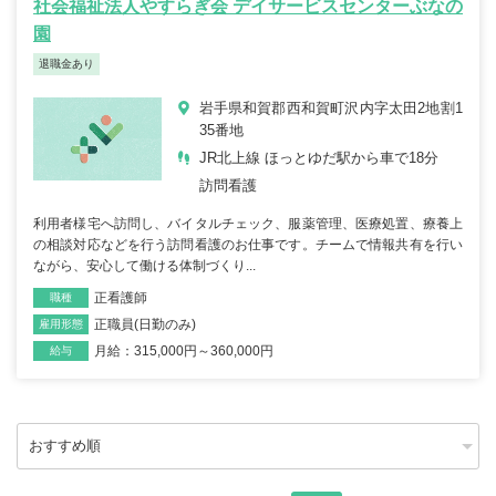
社会福祉法人やすらぎ会 デイサービスセンターぶなの
園
退職金あり
岩手県和賀郡西和賀町沢内字太田2地割1
35番地
JR北上線 ほっとゆだ駅から車で18分
訪問看護
利用者様宅へ訪問し、バイタルチェック、服薬管理、医療処置、療養上
の相談対応などを行う訪問看護のお仕事です。チームで情報共有を行い
ながら、安心して働ける体制づくり...
正看護師
職種
正職員(日勤のみ)
雇用形態
月給：315,000円～360,000円
給与