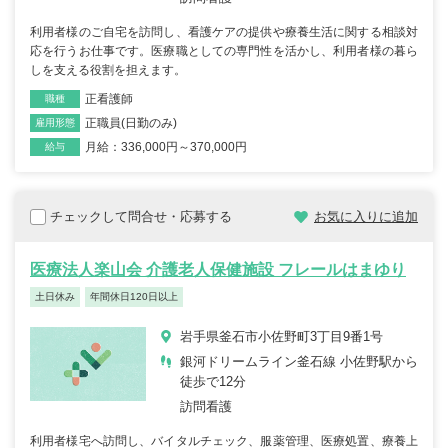
利用者様のご自宅を訪問し、看護ケアの提供や療養生活に関する相談対
応を行うお仕事です。医療職としての専門性を活かし、利用者様の暮ら
しを支える役割を担えます。
正看護師
職種
正職員(日勤のみ)
雇用形態
月給：336,000円～370,000円
給与
チェックして問合せ・応募する
お気に入りに追加
医療法人楽山会 介護老人保健施設 フレールはまゆり
土日休み
年間休日120日以上
岩手県釜石市小佐野町3丁目9番1号
銀河ドリームライン釜石線 小佐野駅から
徒歩で12分
訪問看護
利用者様宅へ訪問し、バイタルチェック、服薬管理、医療処置、療養上