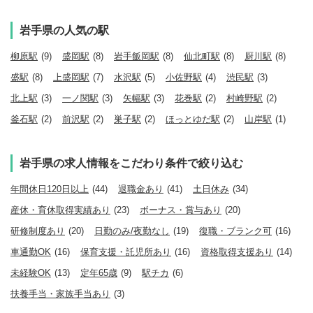
岩手県の人気の駅
柳原駅
(9)
盛岡駅
(8)
岩手飯岡駅
(8)
仙北町駅
(8)
厨川駅
(8)
盛駅
(8)
上盛岡駅
(7)
水沢駅
(5)
小佐野駅
(4)
渋民駅
(3)
北上駅
(3)
一ノ関駅
(3)
矢幅駅
(3)
花巻駅
(2)
村崎野駅
(2)
釜石駅
(2)
前沢駅
(2)
巣子駅
(2)
ほっとゆだ駅
(2)
山岸駅
(1)
岩手県の求人情報をこだわり条件で絞り込む
年間休日120日以上
(44)
退職金あり
(41)
土日休み
(34)
産休・育休取得実績あり
(23)
ボーナス・賞与あり
(20)
研修制度あり
(20)
日勤のみ/夜勤なし
(19)
復職・ブランク可
(16)
車通勤OK
(16)
保育支援・託児所あり
(16)
資格取得支援あり
(14)
未経験OK
(13)
定年65歳
(9)
駅チカ
(6)
扶養手当・家族手当あり
(3)