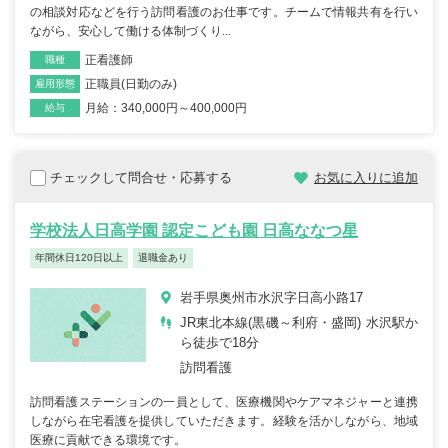
の相談対応などを行う訪問看護のお仕事です。チームで情報共有を行い
ながら、安心して働ける体制づくり...
正看護師
職種
正職員(日勤のみ)
雇用形態
月給：340,000円～400,000円
給与
チェックして問合せ・応募する
お気に入りに追加
学校法人日高学園 認定こども園 日高ななつ星
年間休日120日以上
退職金あり
岩手県奥州市水沢字日高小路17
JR東北本線(黒磯～利府・盛岡) 水沢駅か
ら徒歩で18分
訪問看護
訪問看護ステーションの一員として、医療機関やケアマネジャーと連携
しながら在宅看護を提供していただきます。経験を活かしながら、地域
医療に貢献できる環境です。