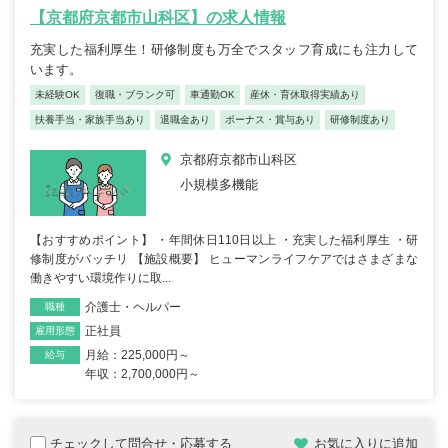
【京都府京都市山科区】の求人情報
充実した福利厚生！研修制度も万全でスタッフ育成にも注力して
います。
未経験OK
復職・ブランク可
車通勤OK
産休・育休取得実績あり
扶養手当・家族手当あり
退職金あり
ボーナス・賞与あり
研修制度あり
京都府京都市山科区
小規模多機能
【おすすめポイント】 ・年間休日110日以上 ・充実した福利厚生 ・研
修制度がバッチリ 【施設概要】 ヒューマンライフケアではさまざまな
働きやすい環境作りに取...
介護士・ヘルパー
職種
正社員
雇用形態
月給：225,000円～
給与
年収：2,700,000円～
チェックして問合せ・応募する
お気に入りに追加