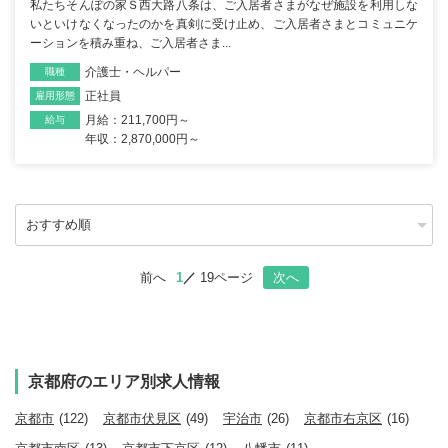
私たちそんぽの家Ｓ西大路八条は、ご入居者さまがなぜ施設を利用しな
いといけなくなったのかを真剣に受け止め、ご入居者さまとコミュニケ
ーションを積み重ね、ご入居者さま...
介護士・ヘルパー
職種
正社員
雇用形態
月給：211,700円～
給与
年収：2,870,000円～
前へ
1
19ページ
次へ
京都府のエリア別求人情報
京都市
(122)
京都市伏見区
(49)
宇治市
(26)
京都市右京区
(16)