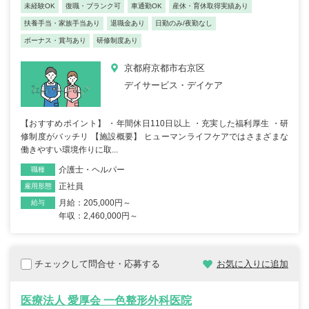
未経験OK
復職・ブランク可
車通勤OK
産休・育休取得実績あり
扶養手当・家族手当あり
退職金あり
日勤のみ/夜勤なし
ボーナス・賞与あり
研修制度あり
京都府京都市右京区
デイサービス・デイケア
【おすすめポイント】 ・年間休日110日以上 ・充実した福利厚生 ・研
修制度がバッチリ 【施設概要】 ヒューマンライフケアではさまざまな
働きやすい環境作りに取...
介護士・ヘルパー
職種
正社員
雇用形態
月給：205,000円～
給与
年収：2,460,000円～
チェックして問合せ・応募する
お気に入りに追加
医療法人 愛厚会 一色整形外科医院