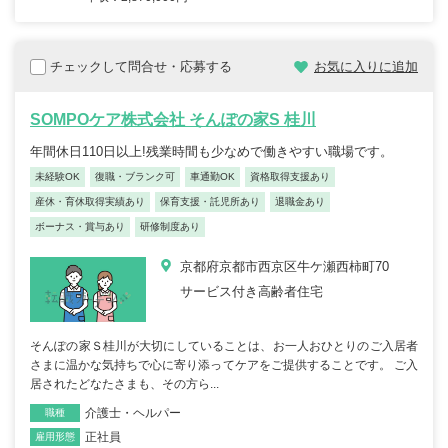
チェックして問合せ・応募する
お気に入りに追加
SOMPOケア株式会社 そんぽの家S 桂川
年間休日110日以上!残業時間も少なめで働きやすい職場です。
未経験OK
復職・ブランク可
車通勤OK
資格取得支援あり
産休・育休取得実績あり
保育支援・託児所あり
退職金あり
ボーナス・賞与あり
研修制度あり
京都府京都市西京区牛ケ瀬西柿町70
サービス付き高齢者住宅
そんぽの家Ｓ桂川が大切にしていることは、お一人おひとりのご入居者
さまに温かな気持ちで心に寄り添ってケアをご提供することです。 ご入
居されたどなたさまも、その方ら...
介護士・ヘルパー
職種
正社員
雇用形態