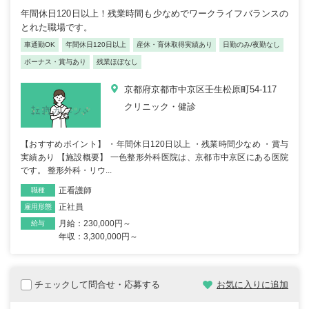
年間休日120日以上！残業時間も少なめでワークライフバランスの
とれた職場です。
車通勤OK
年間休日120日以上
産休・育休取得実績あり
日勤のみ/夜勤なし
ボーナス・賞与あり
残業ほぼなし
京都府京都市中京区壬生松原町54-117
クリニック・健診
【おすすめポイント】 ・年間休日120日以上 ・残業時間少なめ ・賞与
実績あり 【施設概要】 一色整形外科医院は、京都市中京区にある医院
です。 整形外科・リウ...
正看護師
職種
正社員
雇用形態
月給：230,000円～
給与
年収：3,300,000円～
チェックして問合せ・応募する
お気に入りに追加