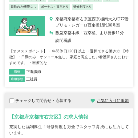
日勤のみ/夜勤なし
ボーナス・賞与あり
研修制度あり
京都府京都市右京区西京極南大入町72番
プリモ・レガーロ西京極1階100号室
阪急京都本線「西京極」より徒歩11分
訪問看護
【オススメポイント】 ・年間休日120日以上 ・選択できる働き方 【特
徴】 ・日勤のみ、オンコール無し。家庭と両立したい看護師さんにおす
すめです。 ・医療的な...
正看護師
職種
正社員
雇用形態
チェックして問合せ・応募する
お気に入りに追加
【京都府京都市右京区】の求人情報
充実した福利厚生！研修制度も万全でスタッフ育成にも注力して
います。