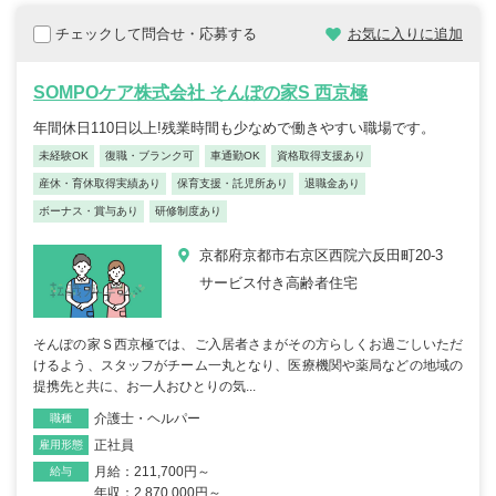
チェックして問合せ・応募する
お気に入りに追加
SOMPOケア株式会社 そんぽの家S 西京極
年間休日110日以上!残業時間も少なめで働きやすい職場です。
未経験OK
復職・ブランク可
車通勤OK
資格取得支援あり
産休・育休取得実績あり
保育支援・託児所あり
退職金あり
ボーナス・賞与あり
研修制度あり
京都府京都市右京区西院六反田町20-3
サービス付き高齢者住宅
そんぽの家Ｓ西京極では、ご入居者さまがその方らしくお過ごしいただ
けるよう、スタッフがチーム一丸となり、医療機関や薬局などの地域の
提携先と共に、お一人おひとりの気...
介護士・ヘルパー
職種
正社員
雇用形態
月給：211,700円～
給与
年収：2,870,000円～