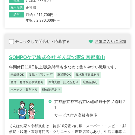
介護士・ヘルパー
職種
正社員
雇用形態
月給：211,700円～
給与
年収：2,870,000円～
チェックして問合せ・応募する
お気に入りに追加
SOMPOケア株式会社 そんぽの家S 京都嵐山
年間休日110日以上!残業時間も少なめで働きやすい職場です。
未経験OK
復職・ブランク可
車通勤OK
資格取得支援あり
産休・育休取得実績あり
保育支援・託児所あり
退職金あり
ボーナス・賞与あり
研修制度あり
京都府京都市右京区嵯峨野千代ノ道町2-
1
サービス付き高齢者住宅
そんぽの家Ｓ京都嵐山は、徒歩10分圏内に駅・スーパー・コンビニ・郵
便局・銭湯・衣類専門店・クリニック・喫茶店等もあり、生活に非常に