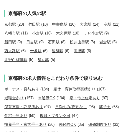
京都府の人気の駅
京都駅
(20)
竹田駅
(18)
中書島駅
(16)
大宮駅
(14)
淀駅
(12)
八幡市駅
(11)
小倉駅
(10)
大久保駅
(10)
ＪＲ小倉駅
(9)
新田駅
(9)
日吉駅
(9)
石田駅
(8)
松井山手駅
(8)
岩倉駅
(6)
西大路駅
(6)
十条駅
(6)
醍醐駅
(6)
高津駅
(6)
北野白梅町駅
(5)
烏丸駅
(5)
京都府の求人情報をこだわり条件で絞り込む
ボーナス・賞与あり
(184)
産休・育休取得実績あり
(167)
退職金あり
(157)
車通勤OK
(134)
寮・借上住宅あり
(97)
保育支援・託児所あり
(97)
日勤のみ/夜勤なし
(95)
駅チカ
(68)
住宅手当あり
(50)
復職・ブランク可
(47)
扶養手当・家族手当あり
(36)
未経験OK
(35)
研修制度あり
(33)