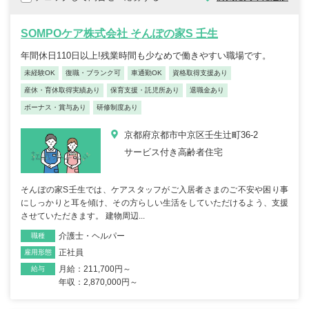
SOMPOケア株式会社 そんぽの家S 壬生
年間休日110日以上!残業時間も少なめで働きやすい職場です。
未経験OK
復職・ブランク可
車通勤OK
資格取得支援あり
産休・育休取得実績あり
保育支援・託児所あり
退職金あり
ボーナス・賞与あり
研修制度あり
京都府京都市中京区壬生辻町36-2
サービス付き高齢者住宅
そんぽの家S壬生では、ケアスタッフがご入居者さまのご不安や困り事
にしっかりと耳を傾け、その方らしい生活をしていただけるよう、支援
させていただきます。 建物周辺...
介護士・ヘルパー
職種
正社員
雇用形態
月給：211,700円～
給与
年収：2,870,000円～