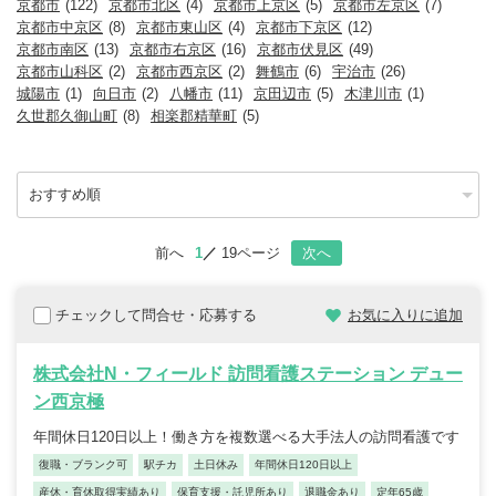
京都市
(122)
京都市北区
(4)
京都市上京区
(5)
京都市左京区
(7)
京都市中京区
(8)
京都市東山区
(4)
京都市下京区
(12)
京都市南区
(13)
京都市右京区
(16)
京都市伏見区
(49)
京都市山科区
(2)
京都市西京区
(2)
舞鶴市
(6)
宇治市
(26)
城陽市
(1)
向日市
(2)
八幡市
(11)
京田辺市
(5)
木津川市
(1)
久世郡久御山町
(8)
相楽郡精華町
(5)
前へ
1
19ページ
次へ
チェックして問合せ・応募する
お気に入りに追加
株式会社N・フィールド 訪問看護ステーション デュー
ン西京極
年間休日120日以上！働き方を複数選べる大手法人の訪問看護です
復職・ブランク可
駅チカ
土日休み
年間休日120日以上
産休・育休取得実績あり
保育支援・託児所あり
退職金あり
定年65歳