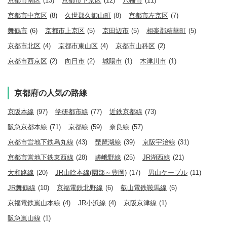
京都市南区
(13)
京都市下京区
(12)
八幡市
(11)
京都市中京区
(8)
久世郡久御山町
(8)
京都市左京区
(7)
舞鶴市
(6)
京都市上京区
(5)
京田辺市
(5)
相楽郡精華町
(5)
京都市北区
(4)
京都市東山区
(4)
京都市山科区
(2)
京都市西京区
(2)
向日市
(2)
城陽市
(1)
木津川市
(1)
京都府の人気の路線
京阪本線
(97)
学研都市線
(77)
近鉄京都線
(73)
阪急京都本線
(71)
京都線
(59)
奈良線
(57)
京都市営地下鉄烏丸線
(43)
琵琶湖線
(39)
京阪宇治線
(31)
京都市営地下鉄東西線
(28)
嵯峨野線
(25)
JR湖西線
(21)
大和路線
(20)
JR山陰本線(園部～豊岡)
(17)
男山ケーブル
(11)
JR舞鶴線
(10)
京福電鉄北野線
(6)
叡山電鉄鞍馬線
(6)
京福電鉄嵐山本線
(4)
JR小浜線
(4)
京阪京津線
(1)
阪急嵐山線
(1)