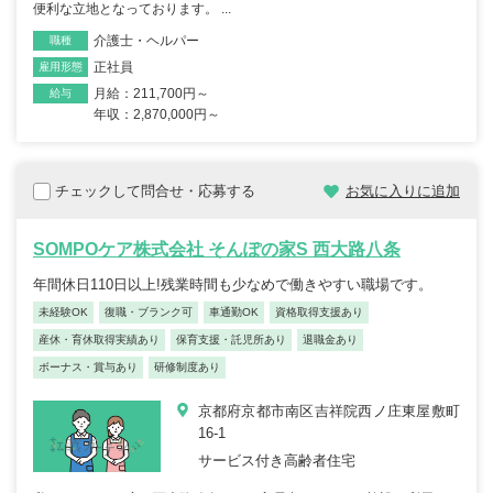
便利な立地となっております。 ...
介護士・ヘルパー
職種
正社員
雇用形態
月給：211,700円～
給与
年収：2,870,000円～
チェックして問合せ・応募する
お気に入りに追加
SOMPOケア株式会社 そんぽの家S 西大路八条
年間休日110日以上!残業時間も少なめで働きやすい職場です。
未経験OK
復職・ブランク可
車通勤OK
資格取得支援あり
産休・育休取得実績あり
保育支援・託児所あり
退職金あり
ボーナス・賞与あり
研修制度あり
京都府京都市南区吉祥院西ノ庄東屋敷町
16-1
サービス付き高齢者住宅