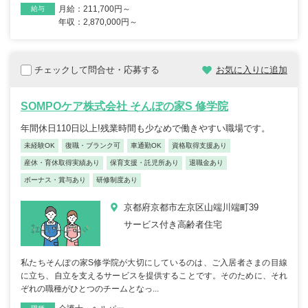
月給：211,700円～
給与
年収：2,870,000円～
チェックして問合せ・応募する
お気に入りに追加
SOMPOケア株式会社 そんぽの家S 修学院
年間休日110日以上!残業時間も少なめで働きやすい職場です。
未経験OK
復職・ブランク可
車通勤OK
資格取得支援あり
産休・育休取得実績あり
保育支援・託児所あり
退職金あり
ボーナス・賞与あり
研修制度あり
京都府京都市左京区山端川端町39
サービス付き高齢者住宅
私たちそんぽの家S修学院が大切にしているのは、ご入居者さまの目線
に立ち、自立を支えるサービスを提供することです。そのために、それ
ぞれの職種がひとつのチームとなっ...