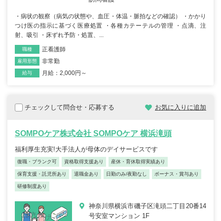
・病状の観察（病気の状態や、血圧・体温・脈拍などの確認） ・かかり
つけ医の指示に基づく医療処置 ・各種カテーテルの管理 ・点滴、注
射、吸引 ・床ずれ予防・処置、...
正看護師
職種
非常勤
雇用形態
月給：2,000円～
給与
チェックして問合せ・応募する
お気に入りに追加
SOMPOケア株式会社 SOMPOケア 横浜滝頭
福利厚生充実!大手法人が母体のデイサービスです
復職・ブランク可
資格取得支援あり
産休・育休取得実績あり
保育支援・託児所あり
退職金あり
日勤のみ/夜勤なし
ボーナス・賞与あり
研修制度あり
神奈川県横浜市磯子区滝頭二丁目20番14
号安室マンション 1F