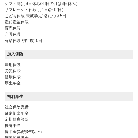
シフト制(月9日休み/28日の月は8日休み）
リフレッシュ休暇:月1日(計12日）
こども休暇:未就学児1名につき5日
産前産後休暇
育児休暇
介護休暇
有給休暇:初年度10日
加入保険
雇用保険
労災保険
健康保険
厚生年金
福利厚生
社会保険完備
確定拠出年金
定期健康診断
扶養手当
慶弔金(勤続3年以上）
確定拠出年金