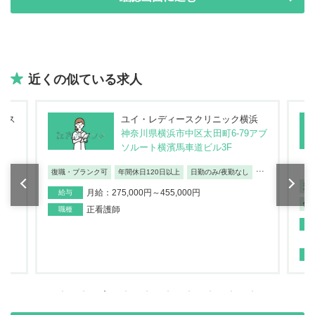
近くの似ている求人
ホス
ユイ・レディースクリニック横浜
神奈川県横浜市中区太田町6-79アブ
ソルート横濱馬車道ビル3F
...
復職・ブランク可
年間休日120日以上
日勤のみ/夜勤なし
資
月給：275,000円～455,000円
給与
保
正看護師
職種