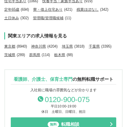
住宅手当あり
(1066)
扶養手当・家族手当あり
(919)
定年65歳
(694)
寮・借上住宅あり
(421)
残業ほぼなし
(342)
土日休み
(302)
管理職/管理職候補
(11)
関東エリアの求人情報を見る
東京都
(8940)
神奈川県
(4204)
埼玉県
(3818)
千葉県
(3395)
茨城県
(289)
群馬県
(114)
栃木県
(88)
看護師、介護士、保育士専門
の
無料転職サポート
入社前に職場の雰囲気などが分かります
0120-900-075
平日10:00-19:00
休日 土曜日、日曜日、祝日
転職相談
無料