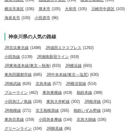
横浜市泉区
(106)
厚木市
(105)
大和市
(105)
川崎市中原区
(103)
海老名市
(100)
小田原市
(96)
神奈川県の人気の路線
JR京浜東北線
(1498)
JR成田エクスプレス
(1292)
小田急線
(1139)
JR湘南新宿ライン
(918)
JR東海道本線(東京～熱海)
(833)
JR横浜線
(693)
東急田園都市線
(685)
JR中央本線(東京～塩尻)
(630)
JR南武線
(626)
京急本線
(577)
JR横須賀線
(514)
ブルーライン
(462)
東急東横線
(419)
相鉄本線
(388)
小田急江ノ島線
(328)
東急大井町線
(302)
JR根岸線
(281)
JR相模線
(271)
京王相模原線
(265)
相鉄いずみ野線
(168)
東急目黒線
(159)
小田急多摩線
(144)
京急大師線
(106)
グリーンライン
(104)
JR鶴見線
(86)