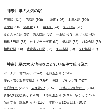
神奈川県の人気の駅
平塚駅
(134)
戸塚駅
(109)
川崎駅
(106)
本厚木駅
(104)
辻堂駅
(90)
鶴見駅
(74)
藤沢駅
(74)
茅ケ崎駅
(70)
新百合ヶ丘駅
(69)
溝の口駅
(68)
中山駅
(67)
三ツ境駅
(63)
相模大野駅
(63)
たまプラーザ駅
(62)
橋本駅
(62)
湘南台駅
(62)
相模原駅
(60)
武蔵溝ノ口駅
(58)
海老名駅
(58)
東戸塚駅
(57)
神奈川県の求人情報をこだわり条件で絞り込む
ボーナス・賞与あり
(3594)
退職金あり
(3345)
産休・育休取得実績あり
(3305)
復職・ブランク可
(2679)
車通勤OK
(2287)
未経験OK
(2252)
日勤のみ/夜勤なし
(2141)
資格取得支援あり
(1959)
研修制度あり
(1690)
駅チカ
(1453)
保育支援・託児所あり
(1158)
年間休日120日以上
(1099)