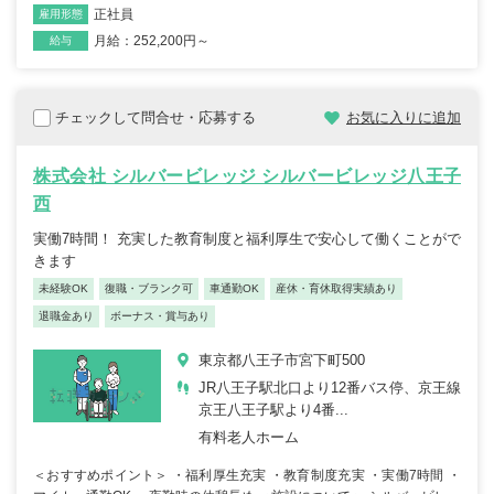
正社員
雇用形態
月給：252,200円～
給与
チェックして問合せ・応募する
お気に入りに追加
株式会社 シルバービレッジ シルバービレッジ八王子
西
実働7時間！ 充実した教育制度と福利厚生で安心して働くことがで
きます
未経験OK
復職・ブランク可
車通勤OK
産休・育休取得実績あり
退職金あり
ボーナス・賞与あり
東京都八王子市宮下町500
JR八王子駅北口より12番バス停、京王線
京王八王子駅より4番...
有料老人ホーム
＜おすすめポイント＞ ・福利厚生充実 ・教育制度充実 ・実働7時間 ・