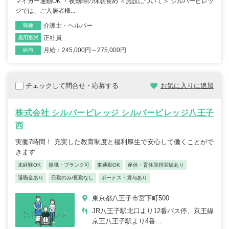
マイカー通勤OK ・夜勤時の休憩長め ＜施設について＞ シルバービレッ
ジでは、ご入居者様...
介護士・ヘルパー
職種
正社員
雇用形態
月給：245,000円～275,000円
給与
チェックして問合せ・応募する
お気に入りに追加
株式会社 シルバービレッジ シルバービレッジ八王子
西
実働7時間！ 充実した教育制度と福利厚生で安心して働くことがで
きます
未経験OK
復職・ブランク可
車通勤OK
産休・育休取得実績あり
退職金あり
日勤のみ/夜勤なし
ボーナス・賞与あり
東京都八王子市宮下町500
JR八王子駅北口より12番バス停、京王線
京王八王子駅より4番...