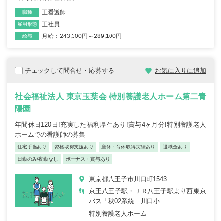
正看護師
職種
正社員
雇用形態
月給：243,300円～289,100円
給与
チェックして問合せ・応募する
お気に入りに追加
社会福祉法人 東京玉葉会 特別養護老人ホーム第二青
陽園
年間休日120日!充実した福利厚生あり!賞与4ヶ月分!特別養護老人
ホームでの看護師の募集
住宅手当あり
資格取得支援あり
産休・育休取得実績あり
退職金あり
日勤のみ/夜勤なし
ボーナス・賞与あり
東京都八王子市川口町1543
京王八王子駅・ＪＲ八王子駅より西東京
バス「秋02系統 川口小...
特別養護老人ホーム