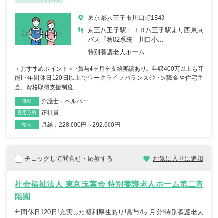
東京都八王子市川口町1543
京王八王子駅・ＪＲ八王子駅より西東京
バス「秋02系統 川口小...
特別養護老人ホーム
＜おすすめポイント＞ ･賞与4ヶ月分支給実績あり。年収400万以上も可
能! ･年間休日120日以上でワークライフバランス◎ ･退職金や住宅手
当、資格取得支援制度...
介護士・ヘルパー
職種
正社員
雇用形態
月給：228,000円～292,600円
給与
チェックして問合せ・応募する
お気に入りに追加
社会福祉法人 東京玉葉会 特別養護老人ホーム第二青
陽園
年間休日120日!充実した福利厚生あり!賞与4ヶ月分!特別養護老人