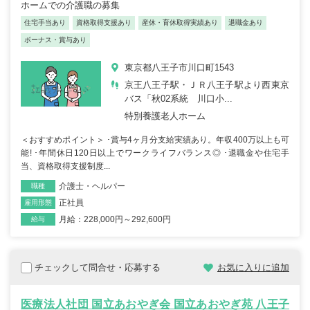
ホームでの介護職の募集
住宅手当あり
資格取得支援あり
産休・育休取得実績あり
退職金あり
ボーナス・賞与あり
東京都八王子市川口町1543
京王八王子駅・ＪＲ八王子駅より西東京
バス「秋02系統 川口小...
特別養護老人ホーム
＜おすすめポイント＞ ･賞与4ヶ月分支給実績あり。年収400万以上も可
能! ･年間休日120日以上でワークライフバランス◎ ･退職金や住宅手
当、資格取得支援制度...
介護士・ヘルパー
職種
正社員
雇用形態
月給：228,000円～292,600円
給与
チェックして問合せ・応募する
お気に入りに追加
医療法人社団 国立あおやぎ会 国立あおやぎ苑 八王子