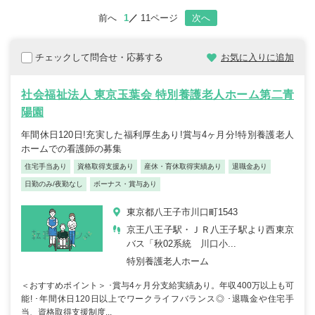
前へ
1
11ページ
次へ
チェックして問合せ・応募する
お気に入りに追加
社会福祉法人 東京玉葉会 特別養護老人ホーム第二青
陽園
年間休日120日!充実した福利厚生あり!賞与4ヶ月分!特別養護老人
ホームでの看護師の募集
住宅手当あり
資格取得支援あり
産休・育休取得実績あり
退職金あり
日勤のみ/夜勤なし
ボーナス・賞与あり
東京都八王子市川口町1543
京王八王子駅・ＪＲ八王子駅より西東京
バス「秋02系統 川口小...
特別養護老人ホーム
＜おすすめポイント＞ ･賞与4ヶ月分支給実績あり。年収400万以上も可
能! ･年間休日120日以上でワークライフバランス◎ ･退職金や住宅手
当、資格取得支援制度...