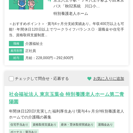
京王八王子駅・ＪＲ八王子駅より西東京
バス「秋02系統 川口小...
特別養護老人ホーム
＜おすすめポイント＞ ･賞与4ヶ月分支給実績あり。年収400万以上も可
能! ･年間休日120日以上でワークライフバランス◎ ･退職金や住宅手
当、資格取得支援制度...
介護福祉士
職種
正社員
雇用形態
月給：228,000円～292,600円
給与
チェックして問合せ・応募する
お気に入りに追加
社会福祉法人 東京玉葉会 特別養護老人ホーム第二青
陽園
年間休日120日!充実した福利厚生あり!賞与4ヶ月分!特別養護老人
ホームでの介護職の募集
住宅手当あり
資格取得支援あり
産休・育休取得実績あり
退職金あり
ボーナス・賞与あり