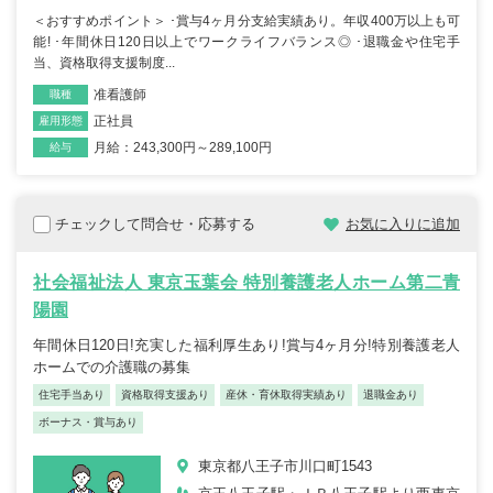
＜おすすめポイント＞ ･賞与4ヶ月分支給実績あり。年収400万以上も可
能! ･年間休日120日以上でワークライフバランス◎ ･退職金や住宅手
当、資格取得支援制度...
准看護師
職種
正社員
雇用形態
月給：243,300円～289,100円
給与
チェックして問合せ・応募する
お気に入りに追加
社会福祉法人 東京玉葉会 特別養護老人ホーム第二青
陽園
年間休日120日!充実した福利厚生あり!賞与4ヶ月分!特別養護老人
ホームでの介護職の募集
住宅手当あり
資格取得支援あり
産休・育休取得実績あり
退職金あり
ボーナス・賞与あり
東京都八王子市川口町1543