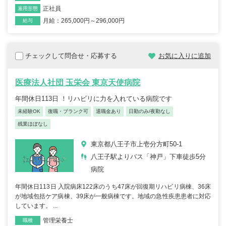
正社員
雇用形態
月給：265,000円～296,000円
給与
チェックして問合せ・応募する
お気に入りに追加
医療法人社団 玉栄会 東京天使病院
年間休日113日 ！リハビリに力を入れている病院です
未経験OK
復職・ブランク可
退職金あり
日勤のみ/夜勤なし
残業ほぼなし
東京都八王子市上壱分方町50-1
八王子駅よりバス「神戸」下車徒歩5分
病院
年間休日113日 入院病床122床のうち47床が回復期リハビリ病棟、36床
が地域包括ケア病棟、39床が一般病棟です。地域の急性疾患患者に対応
しています。 ...
管理栄養士
職種