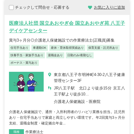
チェックして問合せ・応募する
お気に入りに追加
医療法人社団 国立あおやぎ会 国立あおやぎ苑 八王子
デイケアセンター
賞与3ヶ月分◎介護老人保健施設での作業療法士(正職員)募集
住宅手当あり
車通勤OK
産休・育休取得実績あり
保育支援・託児所あり
扶養手当・家族手当あり
退職金あり
日勤のみ/夜勤なし
ボーナス・賞与あり
東京都八王子市明神町4-30-2八王子健康
管理センター3F
JR八王子駅 北口より徒歩15分 京王八
王子駅より徒歩10...
介護老人保健施設・医療院
介護老人保健施設で、通所・入所利用者のリハビリ業務を担当。託児所
あり・住宅手当ありで家庭と両立しやすい環境です。年2回賞与3ヶ月分
支給、退職金制度・確定拠出年金...
作業療法士
職種