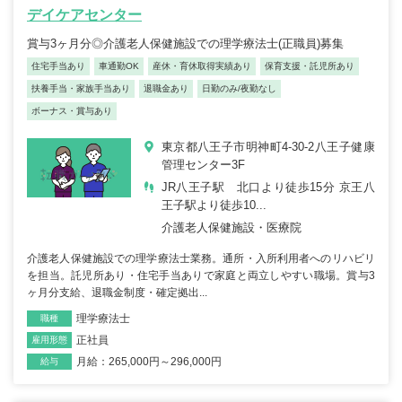
デイケアセンター
賞与3ヶ月分◎介護老人保健施設での理学療法士(正職員)募集
住宅手当あり
車通勤OK
産休・育休取得実績あり
保育支援・託児所あり
扶養手当・家族手当あり
退職金あり
日勤のみ/夜勤なし
ボーナス・賞与あり
東京都八王子市明神町4-30-2八王子健康
管理センター3F
JR八王子駅 北口より徒歩15分 京王八
王子駅より徒歩10...
介護老人保健施設・医療院
介護老人保健施設での理学療法士業務。通所・入所利用者へのリハビリ
を担当。託児所あり・住宅手当ありで家庭と両立しやすい職場。賞与3
ヶ月分支給、退職金制度・確定拠出...
理学療法士
職種
正社員
雇用形態
月給：265,000円～296,000円
給与