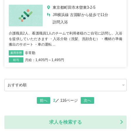
東京都町田市木曽東3-2-5
JR横浜線 古淵駅から徒歩で11分
訪問入浴
介護職員2人、看護職員1人のチームで利用者様のご自宅に訪問し、入浴
を提供していただきます ・入浴介助（洗髪、洗顔含む） ・機材の準備
搬出のサポート ・車の運転 ...
非常勤
雇用形態
職種
月給：1,405円～1,495円
給与
2
116ページ
前へ
次へ
求人を検索する