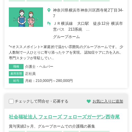
神奈川県横浜市神奈川区西寺尾2丁目34-
7
ＪＲ横浜線 大口駅 徒歩12分 横浜市
営バス 213系統 ...
グループホーム
"<オススメポイント> 家庭的で温かい雰囲気のグループホームです。 少
人数制で一人ひとりに寄り添ったケアを実現。 認知症ケアに力を入れ、
専門スタッフが常駐してい...
介護士・ヘルパー
職種
正社員
雇用形態
月給：210,000円～280,000円
給与
チェックして問合せ・応募する
お気に入りに追加
社会福祉法人 フェローズ フェローズガーデン西寺尾
賞与実績2ヶ月、グループホームでの介護職の募集