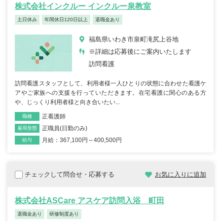
株式会社インクルー インクルー泉教室
土日休み
年間休日120日以上
退職金あり
福島県いわき市泉町滝尻上谷地
※詳細は応募後にご案内いたします
訪問看護
訪問看護スタッフとして、利用者様一人ひとりの状態に合わせた看護ケ
アやご家族への支援を行っていただきます。在宅看護に関心のある方
や、じっくり利用者様と向き合いたい...
正看護師
職種
正職員(日勤のみ)
雇用形態
月給：367,100円～400,500円
給与
チェックして問合せ・応募する
お気に入りに追加
株式会社ASCare アスケア訪問入浴 町田
退職金あり
研修制度あり