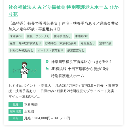
社会福祉法人 みどり福祉会 特別養護老人ホーム ひか
り苑
【高待遇】特養で看護師募集｜住宅・扶養手当あり／退職金共済
加入／定年65歳・再雇用あり◎
未経験OK
復職・ブランク可
住宅手当あり
車通勤OK
産休・育休取得実績あり
扶養手当・家族手当あり
退職金あり
定年65歳
日勤のみ/夜勤なし
ボーナス・賞与あり
残業ほぼなし
神奈川県横浜市青葉区さつきが丘8-4
JR横浜線 十日市場駅から徒歩10分
特別養護老人ホーム
おすすめポイント ・高収入：月給28.4万円?＋賞与3.8ヶ月分 ・育児支
援・扶養手当あり ・日勤のみ×残業月2時間程度でプライベート充実 ・
マイカー通勤OK／...
正看護師
職種
正社員
雇用形態
月給：284,000円～391,200円
給与