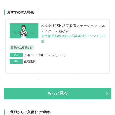
おすすめ求人特集
株式会社JSH 訪問看護ステーション コル
ディアーレ 新小岩
東京都葛飾区西新小岩4-42-12イソマビル5
階
日勤のみ/夜勤なし
月給：195,000円～373,100円
給与
正看護師
職種
もっと見る
ご登録からご入職までの流れ