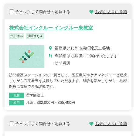
チェックして問合せ・応募する
お気に入りに追加
株式会社インクルー インクルー泉教室
土日休み
退職金あり
福島県いわき市泉町滝尻上谷地
※詳細は応募後にご案内いたします
訪問看護
訪問看護ステーションの一員として、医療機関やケアマネジャーと連携
しながら在宅看護を提供していただきます。経験を活かしながら、地域
医療に貢献できる環境です。
理学療法士
職種
月給：332,000円～365,400円
雇用形態
給与
チェックして問合せ・応募する
お気に入りに追加