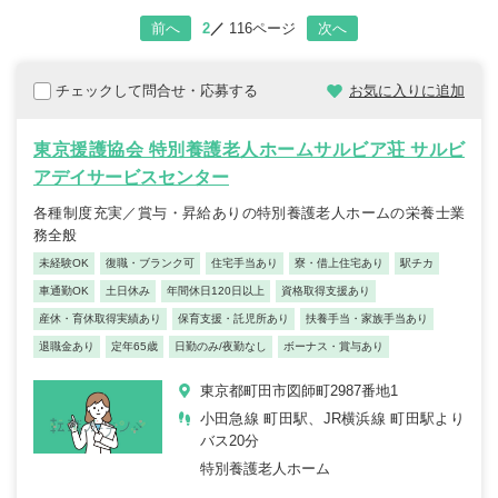
2
116ページ
前へ
次へ
チェックして問合せ・応募する
お気に入りに追加
東京援護協会 特別養護老人ホームサルビア荘 サルビ
アデイサービスセンター
各種制度充実／賞与・昇給ありの特別養護老人ホームの栄養士業
務全般
未経験OK
復職・ブランク可
住宅手当あり
寮・借上住宅あり
駅チカ
車通勤OK
土日休み
年間休日120日以上
資格取得支援あり
産休・育休取得実績あり
保育支援・託児所あり
扶養手当・家族手当あり
退職金あり
定年65歳
日勤のみ/夜勤なし
ボーナス・賞与あり
東京都町田市図師町2987番地1
小田急線 町田駅、JR横浜線 町田駅より
バス20分
特別養護老人ホーム