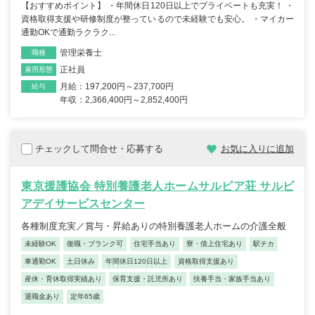
【おすすめポイント】 ・年間休日120日以上でプライベートも充実！ ・
資格取得支援や研修制度が整っているので未経験でも安心。 ・マイカー
通勤OKで通勤ラクラク...
管理栄養士
職種
正社員
雇用形態
月給：197,200円～237,700円
給与
年収：2,366,400円～2,852,400円
チェックして問合せ・応募する
お気に入りに追加
東京援護協会 特別養護老人ホームサルビア荘 サルビ
アデイサービスセンター
各種制度充実／賞与・昇給ありの特別養護老人ホームの介護全般
未経験OK
復職・ブランク可
住宅手当あり
寮・借上住宅あり
駅チカ
車通勤OK
土日休み
年間休日120日以上
資格取得支援あり
産休・育休取得実績あり
保育支援・託児所あり
扶養手当・家族手当あり
退職金あり
定年65歳