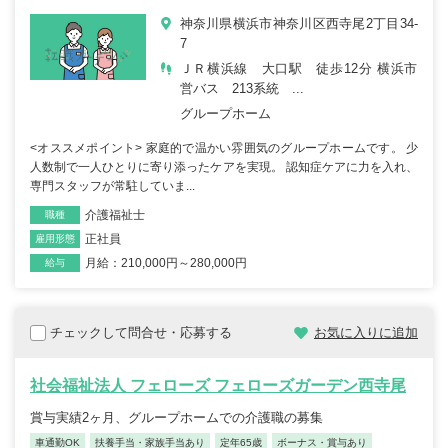
神奈川県横浜市神奈川区西寺尾2丁目34-
7
ＪＲ横浜線 大口駅 徒歩12分 横浜市
営バス 213系統 ...
グループホーム
<オススメポイント> 家庭的で温かい雰囲気のグループホームです。 少
人数制で一人ひとりに寄り添ったケアを実現。 認知症ケアに力を入れ、
専門スタッフが常駐していま...
介護福祉士
職種
正社員
雇用形態
月給：210,000円～280,000円
給与
チェックして問合せ・応募する
お気に入りに追加
社会福祉法人 フェローズ フェローズガーデン西寺尾
賞与実績2ヶ月、グループホームでの介護職の募集
車通勤OK
扶養手当・家族手当あり
定年65歳
ボーナス・賞与あり