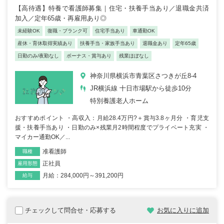
【高待遇】特養で看護師募集｜住宅・扶養手当あり／退職金共済
加入／定年65歳・再雇用あり◎
未経験OK
復職・ブランク可
住宅手当あり
車通勤OK
産休・育休取得実績あり
扶養手当・家族手当あり
退職金あり
定年65歳
日勤のみ/夜勤なし
ボーナス・賞与あり
残業ほぼなし
神奈川県横浜市青葉区さつきが丘8-4
JR横浜線 十日市場駅から徒歩10分
特別養護老人ホーム
おすすめポイント ・高収入：月給28.4万円?＋賞与3.8ヶ月分 ・育児支
援・扶養手当あり ・日勤のみ×残業月2時間程度でプライベート充実 ・
マイカー通勤OK／...
准看護師
職種
正社員
雇用形態
月給：284,000円～391,200円
給与
チェックして問合せ・応募する
お気に入りに追加