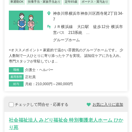
車通勤OK
扶養手当・家族手当あり
定年65歳
ボーナス・賞与あり
神奈川県横浜市神奈川区西寺尾2丁目34-
7
ＪＲ横浜線 大口駅 徒歩12分 横浜市
営バス 213系統 ...
グループホーム
<オススメポイント> 家庭的で温かい雰囲気のグループホームです。 少
人数制で一人ひとりに寄り添ったケアを実現。 認知症ケアに力を入れ、
専門スタッフが常駐していま...
介護士・ヘルパー
職種
正社員
雇用形態
月給：210,000円～280,000円
給与
チェックして問合せ・応募する
お気に入りに追加
社会福祉法人 みどり福祉会 特別養護老人ホーム ひか
り苑