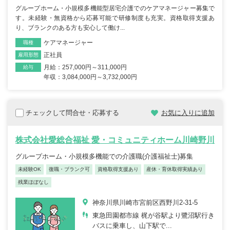
グループホーム・小規模多機能型居宅介護でのケアマネージャー募集で
す。未経験・無資格から応募可能で研修制度も充実。資格取得支援あ
り、ブランクのある方も安心して働け...
ケアマネージャー
職種
正社員
雇用形態
月給：257,000円～311,000円
給与
年収：3,084,000円～3,732,000円
チェックして問合せ・応募する
お気に入りに追加
株式会社愛総合福祉 愛・コミュニティホーム川崎野川
グループホーム・小規模多機能での介護職(介護福祉士)募集
未経験OK
復職・ブランク可
資格取得支援あり
産休・育休取得実績あり
残業ほぼなし
神奈川県川崎市宮前区西野川2-31-5
東急田園都市線 梶が谷駅より鷺沼駅行き
バスに乗車し、山下駅で...