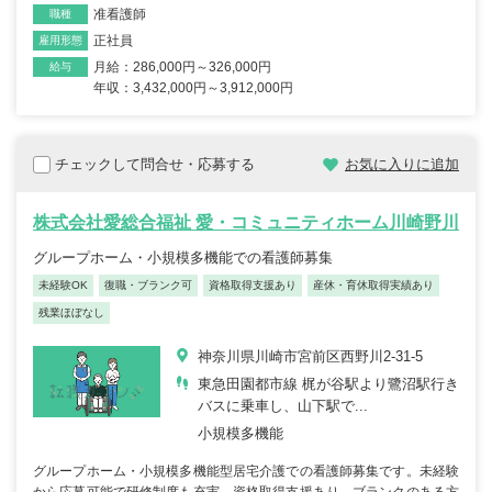
准看護師
職種
正社員
雇用形態
月給：286,000円～326,000円
給与
年収：3,432,000円～3,912,000円
チェックして問合せ・応募する
お気に入りに追加
株式会社愛総合福祉 愛・コミュニティホーム川崎野川
グループホーム・小規模多機能での看護師募集
未経験OK
復職・ブランク可
資格取得支援あり
産休・育休取得実績あり
残業ほぼなし
神奈川県川崎市宮前区西野川2-31-5
東急田園都市線 梶が谷駅より鷺沼駅行き
バスに乗車し、山下駅で...
小規模多機能
グループホーム・小規模多機能型居宅介護での看護師募集です。未経験
から応募可能で研修制度も充実。資格取得支援あり、ブランクのある方