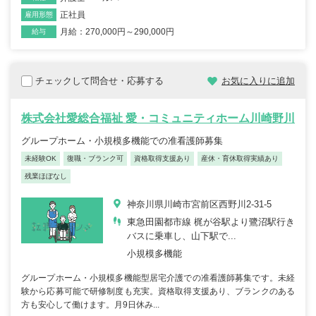
正社員
雇用形態
月給：270,000円～290,000円
給与
チェックして問合せ・応募する
お気に入りに追加
株式会社愛総合福祉 愛・コミュニティホーム川崎野川
グループホーム・小規模多機能での准看護師募集
未経験OK
復職・ブランク可
資格取得支援あり
産休・育休取得実績あり
残業ほぼなし
神奈川県川崎市宮前区西野川2-31-5
東急田園都市線 梶が谷駅より鷺沼駅行き
バスに乗車し、山下駅で...
小規模多機能
グループホーム・小規模多機能型居宅介護での准看護師募集です。未経
験から応募可能で研修制度も充実。資格取得支援あり、ブランクのある
方も安心して働けます。月9日休み...