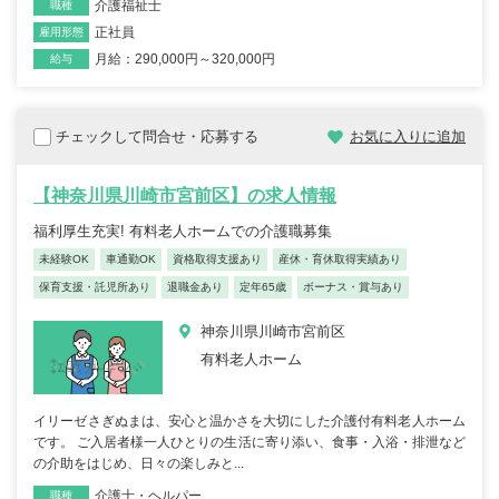
介護福祉士
職種
正社員
雇用形態
月給：290,000円～320,000円
給与
チェックして問合せ・応募する
お気に入りに追加
【神奈川県川崎市宮前区】の求人情報
福利厚生充実! 有料老人ホームでの介護職募集
未経験OK
車通勤OK
資格取得支援あり
産休・育休取得実績あり
保育支援・託児所あり
退職金あり
定年65歳
ボーナス・賞与あり
神奈川県川崎市宮前区
有料老人ホーム
イリーゼさぎぬまは、安心と温かさを大切にした介護付有料老人ホーム
です。 ご入居者様一人ひとりの生活に寄り添い、食事・入浴・排泄など
の介助をはじめ、日々の楽しみと...
介護士・ヘルパー
職種