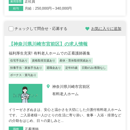
正社員
雇用形態
月給：250,000円～340,000円
給与
チェックして問合せ・応募する
お気に入りに追加
【神奈川県川崎市宮前区】の求人情報
福利厚生充実! 有料老人ホームでの正看護師募集
住宅手当あり
資格取得支援あり
産休・育休取得実績あり
扶養手当・家族手当あり
退職金あり
定年65歳
日勤のみ/夜勤なし
ボーナス・賞与あり
神奈川県川崎市宮前区
有料老人ホーム
イリーゼさぎぬまは、安心と温かさを大切にした介護付有料老人ホーム
です。 ご入居者様一人ひとりの生活に寄り添い、食事・入浴・排泄など
の介助をはじめ、日々の楽しみと...
正看護師
職種