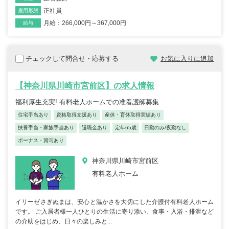
正社員
雇用形態
月給：266,000円～367,000円
給与
チェックして問合せ・応募する
お気に入りに追加
【神奈川県川崎市宮前区】の求人情報
福利厚生充実! 有料老人ホームでの准看護師募集
住宅手当あり
資格取得支援あり
産休・育休取得実績あり
扶養手当・家族手当あり
退職金あり
定年65歳
日勤のみ/夜勤なし
ボーナス・賞与あり
神奈川県川崎市宮前区
有料老人ホーム
イリーゼさぎぬまは、安心と温かさを大切にした介護付有料老人ホーム
です。 ご入居者様一人ひとりの生活に寄り添い、食事・入浴・排泄など
の介助をはじめ、日々の楽しみと...