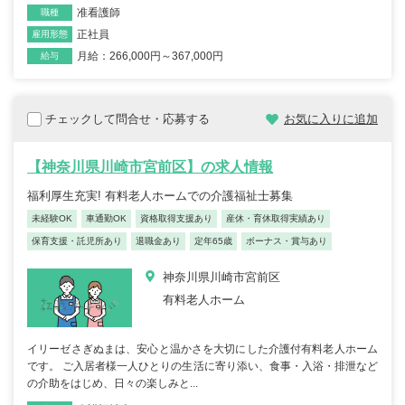
准看護師
職種
正社員
雇用形態
月給：266,000円～367,000円
給与
チェックして問合せ・応募する
お気に入りに追加
【神奈川県川崎市宮前区】の求人情報
福利厚生充実! 有料老人ホームでの介護福祉士募集
未経験OK
車通勤OK
資格取得支援あり
産休・育休取得実績あり
保育支援・託児所あり
退職金あり
定年65歳
ボーナス・賞与あり
神奈川県川崎市宮前区
有料老人ホーム
イリーゼさぎぬまは、安心と温かさを大切にした介護付有料老人ホーム
です。 ご入居者様一人ひとりの生活に寄り添い、食事・入浴・排泄など
の介助をはじめ、日々の楽しみと...