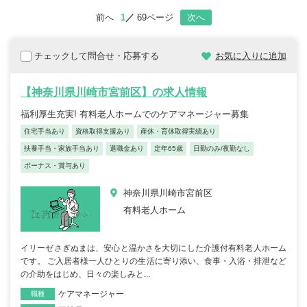
前へ
1
69ページ
次へ
チェックして問合せ・応募する
お気に入りに追加
【神奈川県川崎市宮前区】の求人情報
福利厚生充実! 有料老人ホームでのケアマネージャー募集
住宅手当あり
資格取得支援あり
産休・育休取得実績あり
扶養手当・家族手当あり
退職金あり
定年65歳
日勤のみ/夜勤なし
ボーナス・賞与あり
神奈川県川崎市宮前区
有料老人ホーム
イリーゼさぎぬまは、安心と温かさを大切にした介護付有料老人ホーム
です。 ご入居者様一人ひとりの生活に寄り添い、食事・入浴・排泄など
の介助をはじめ、日々の楽しみと...
ケアマネージャー
職種