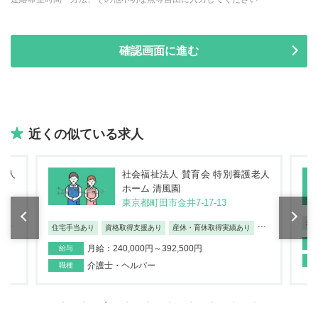
近くの似ている求人
老人
社会福祉法人 賛育会 特別養護老人
ホーム 清風園
東京都町田市金井7-17-13
未
...
...
住宅手当あり
資格取得支援あり
産休・育休取得実績あり
月給：240,000円～392,500円
給与
介護士・ヘルパー
職種