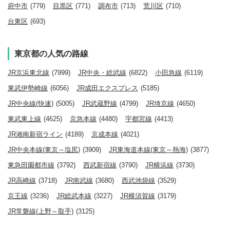
府中市
(779)
目黒区
(771)
調布市
(713)
荒川区
(710)
台東区
(693)
東京都の人気の路線
JR京浜東北線
(7999)
JR中央・総武線
(6822)
小田急線
(6119)
東武伊勢崎線
(6056)
JR成田エクスプレス
(5185)
JR中央線(快速)
(5005)
JR武蔵野線
(4799)
JR埼京線
(4650)
東武東上線
(4625)
京急本線
(4480)
宇都宮線
(4413)
JR湘南新宿ライン
(4189)
京成本線
(4021)
JR中央本線(東京～塩尻)
(3909)
JR東海道本線(東京～熱海)
(3877)
東急田園都市線
(3792)
西武新宿線
(3790)
JR横浜線
(3730)
JR高崎線
(3718)
JR南武線
(3680)
西武池袋線
(3529)
京王線
(3236)
JR総武本線
(3227)
JR横須賀線
(3179)
JR常磐線(上野～取手)
(3125)