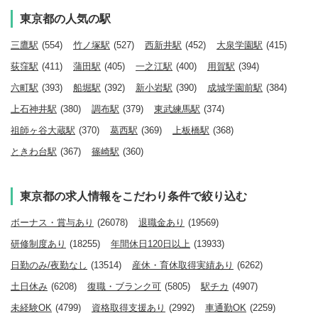
東京都の人気の駅
三鷹駅
(554)
竹ノ塚駅
(527)
西新井駅
(452)
大泉学園駅
(415)
荻窪駅
(411)
蒲田駅
(405)
一之江駅
(400)
用賀駅
(394)
六町駅
(393)
船堀駅
(392)
新小岩駅
(390)
成城学園前駅
(384)
上石神井駅
(380)
調布駅
(379)
東武練馬駅
(374)
祖師ヶ谷大蔵駅
(370)
葛西駅
(369)
上板橋駅
(368)
ときわ台駅
(367)
篠崎駅
(360)
東京都の求人情報をこだわり条件で絞り込む
ボーナス・賞与あり
(26078)
退職金あり
(19569)
研修制度あり
(18255)
年間休日120日以上
(13933)
日勤のみ/夜勤なし
(13514)
産休・育休取得実績あり
(6262)
土日休み
(6208)
復職・ブランク可
(5805)
駅チカ
(4907)
未経験OK
(4799)
資格取得支援あり
(2992)
車通勤OK
(2259)