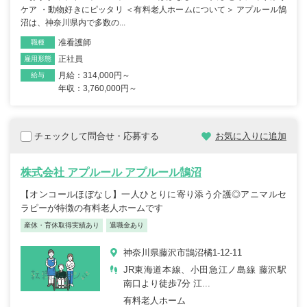
ケア ・動物好きにピッタリ ＜有料老人ホームについて＞ アプルール鵠
沼は、神奈川県内で多数の...
准看護師
職種
正社員
雇用形態
月給：314,000円～
給与
年収：3,760,000円～
チェックして問合せ・応募する
お気に入りに追加
株式会社 アプルール アプルール鵠沼
【オンコールほぼなし】一人ひとりに寄り添う介護◎アニマルセ
ラピーが特徴の有料老人ホームです
産休・育休取得実績あり
退職金あり
神奈川県藤沢市鵠沼橘1-12-11
JR東海道本線、小田急江ノ島線 藤沢駅
南口より徒歩7分 江...
有料老人ホーム