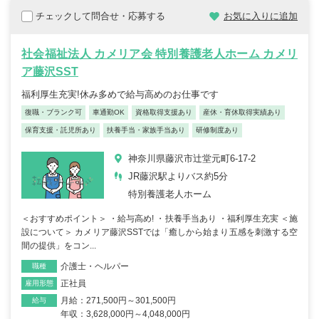
チェックして問合せ・応募する
お気に入りに追加
社会福祉法人 カメリア会 特別養護老人ホーム カメリ
ア藤沢SST
福利厚生充実!休み多めで給与高めのお仕事です
復職・ブランク可
車通勤OK
資格取得支援あり
産休・育休取得実績あり
保育支援・託児所あり
扶養手当・家族手当あり
研修制度あり
神奈川県藤沢市辻堂元町6-17-2
JR藤沢駅よりバス約5分
特別養護老人ホーム
＜おすすめポイント＞ ・給与高め! ・扶養手当あり ・福利厚生充実 ＜施
設について＞ カメリア藤沢SSTでは「癒しから始まり五感を刺激する空
間の提供」をコン...
介護士・ヘルパー
職種
正社員
雇用形態
月給：271,500円～301,500円
給与
年収：3,628,000円～4,048,000円