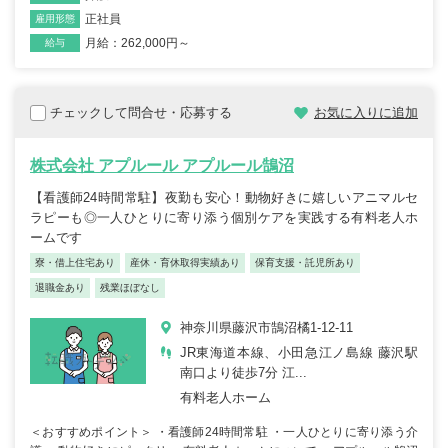
正社員
雇用形態
月給：262,000円～
給与
チェックして問合せ・応募する
お気に入りに追加
株式会社 アプルール アプルール鵠沼
【看護師24時間常駐】夜勤も安心！動物好きに嬉しいアニマルセ
ラピーも◎一人ひとりに寄り添う個別ケアを実践する有料老人ホ
ームです
寮・借上住宅あり
産休・育休取得実績あり
保育支援・託児所あり
退職金あり
残業ほぼなし
神奈川県藤沢市鵠沼橘1-12-11
JR東海道本線、小田急江ノ島線 藤沢駅
南口より徒歩7分 江...
有料老人ホーム
＜おすすめポイント＞ ・看護師24時間常駐 ・一人ひとりに寄り添う介