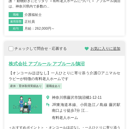
護 ・動物好きにピッタリ ＜有料老人ホームについて＞ アプルール鵠沼
は、神奈川県内で多数の...
介護福祉士
職種
正社員
雇用形態
月給：262,000円～
給与
チェックして問合せ・応募する
お気に入りに追加
株式会社 アプルール アプルール鵠沼
【オンコールほぼなし】一人ひとりに寄り添う介護◎アニマルセ
ラピーが特徴の有料老人ホームです
産休・育休取得実績あり
退職金あり
神奈川県藤沢市鵠沼橘1-12-11
JR東海道本線、小田急江ノ島線 藤沢駅
南口より徒歩7分 江...
有料老人ホーム
＜おすすめポイント＞ ・オンコールほぼなし ・一人ひとりに寄り添う