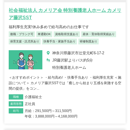
社会福祉法人 カメリア会 特別養護老人ホーム カメリ
ア藤沢SST
福利厚生充実!休み多めで給与高めのお仕事です
復職・ブランク可
車通勤OK
資格取得支援あり
産休・育休取得実績あり
保育支援・託児所あり
扶養手当・家族手当あり
研修制度あり
神奈川県藤沢市辻堂元町6-17-2
JR藤沢駅よりバス約5分
特別養護老人ホーム
＜おすすめポイント＞ ・給与高め! ・扶養手当あり ・福利厚生充実 ＜施
設について＞ カメリア藤沢SSTでは「癒しから始まり五感を刺激する空
間の提供」をコン...
介護福祉士
職種
正社員
雇用形態
月給：291,500円～311,500円
給与
年収：3,888,000円～4,168,000円