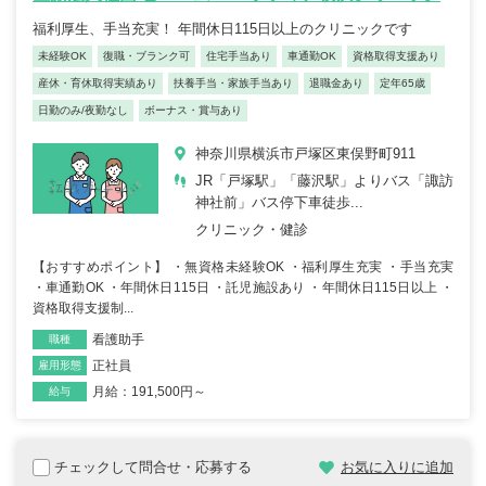
福利厚生、手当充実！ 年間休日115日以上のクリニックです
未経験OK
復職・ブランク可
住宅手当あり
車通勤OK
資格取得支援あり
産休・育休取得実績あり
扶養手当・家族手当あり
退職金あり
定年65歳
日勤のみ/夜勤なし
ボーナス・賞与あり
神奈川県横浜市戸塚区東俣野町911
JR「戸塚駅」「藤沢駅」よりバス「諏訪
神社前」バス停下車徒歩...
クリニック・健診
【おすすめポイント】 ・無資格未経験OK ・福利厚生充実 ・手当充実
・車通勤OK ・年間休日115日 ・託児施設あり ・年間休日115日以上 ・
資格取得支援制...
看護助手
職種
正社員
雇用形態
月給：191,500円～
給与
チェックして問合せ・応募する
お気に入りに追加