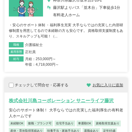
神奈川県藤沢市並木台2-18-2
藤沢駅よりバス「並木台」下車徒歩1分
有料老人ホーム
・安心のサポート体制 ・福利厚生充実 大手ならではの充実した内部研
修制度を用意してるので未経験の方も安心です。 資格取得支援制度もあ
り、スキルアップも可能！（...
介護福祉士
職種
正社員
雇用形態
月給：253,000円～
給与
年収：4,718,000円～
チェックして問合せ・応募する
お気に入りに追加
株式会社川島コーポレーション サニーライフ藤沢
安心のサポート体制！ 大手ならではの充実した福利厚生の有料老
人ホームです
未経験OK
復職・ブランク可
住宅手当あり
車通勤OK
資格取得支援あり
産休・育休取得実績あり
扶養手当・家族手当あり
退職金あり
定年65歳