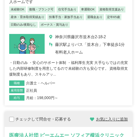
人ホームです
未経験OK
復職・ブランク可
住宅手当あり
車通勤OK
資格取得支援あり
産休・育休取得実績あり
扶養手当・家族手当あり
退職金あり
定年65歳
日勤のみ/夜勤なし
ボーナス・賞与あり
神奈川県藤沢市並木台2-18-2
藤沢駅よりバス「並木台」下車徒歩1分
有料老人ホーム
・日勤のみ ・安心のサポート体制 ・福利厚生充実 大手ならではの充実
した内部研修制度を用意してるので未経験の方も安心です。 資格取得支
援制度もあり、スキルアッ...
介護士・ヘルパー
職種
正社員
雇用形態
月給：198,000円～
給与
チェックして問合せ・応募する
お気に入りに追加
医療法人社団 ピーエムエー ソフィア横浜クリニック