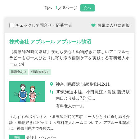
前へ
1
8ページ
次へ
チェックして問合せ・応募する
お気に入りに追加
株式会社 アプルール アプルール鵠沼
【看護師24時間常駐】夜勤も安心！動物好きに嬉しいアニマルセ
ラピーも◎一人ひとりに寄り添う個別ケアを実践する有料老人ホ
ームです
退職金あり
残業ほぼなし
神奈川県藤沢市鵠沼橘1-12-11
JR東海道本線、小田急江ノ島線 藤沢駅
南口より徒歩7分 江...
有料老人ホーム
＜おすすめポイント＞ ・看護師24時間常駐 ・一人ひとりに寄り添う介
護 ・動物好きにピッタリ ＜有料老人ホームについて＞ アプルール鵠沼
は、神奈川県内で多数の...
介護士・ヘルパー
職種