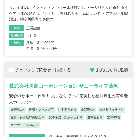
＜おすすめポイント＞ ・オンコールほぼなし ・一人ひとりに寄り添う
ケア ・動物好きにピッタリ ＜有料老人ホームについて＞ アプルール鵠
沼は、神奈川県内で多数の...
正看護師
職種
正社員
雇用形態
月給：314,000円～
給与
年収：3,760,000円～
チェックして問合せ・応募する
お気に入りに追加
株式会社川島コーポレーション サニーライフ藤沢
安心のサポート体制！ 大手ならではの充実した福利厚生の有料老
人ホームです
未経験OK
復職・ブランク可
住宅手当あり
車通勤OK
資格取得支援あり
産休・育休取得実績あり
扶養手当・家族手当あり
退職金あり
定年65歳
ボーナス・賞与あり