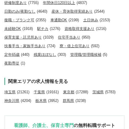
研修制度あり
(7755)
年間休日120日以上
(4837)
日勤のみ/夜勤なし
(4640)
産休・育休取得実績あり
(2544)
復職・ブランク可
(2355)
車通勤OK
(2199)
土日休み
(2153)
未経験OK
(1918)
駅チカ
(1276)
資格取得支援あり
(1216)
保育支援・託児所あり
(1029)
住宅手当あり
(950)
扶養手当・家族手当あり
(724)
寮・借上住宅あり
(592)
定年65歳
(440)
残業ほぼなし
(303)
管理職/管理職候補
(5)
夜勤専従
(1)
関東エリアの求人情報を見る
埼玉県
(21261)
千葉県
(19161)
東京都
(17288)
茨城県
(5783)
神奈川県
(4204)
栃木県
(3952)
群馬県
(3238)
看護師、介護士、保育士専門
の
無料転職サポート