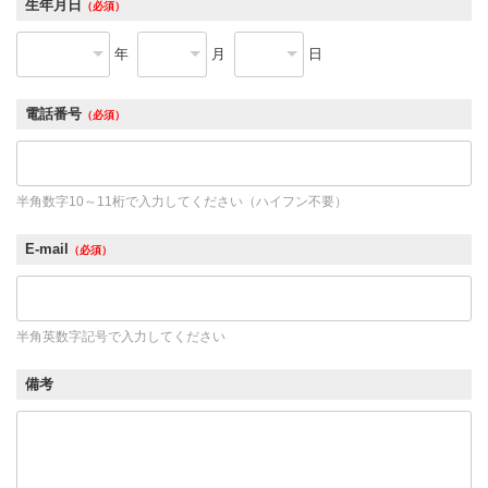
生年月日
（必須）
年
月
日
電話番号
（必須）
半角数字10～11桁で入力してください（ハイフン不要）
E-mail
（必須）
半角英数字記号で入力してください
備考