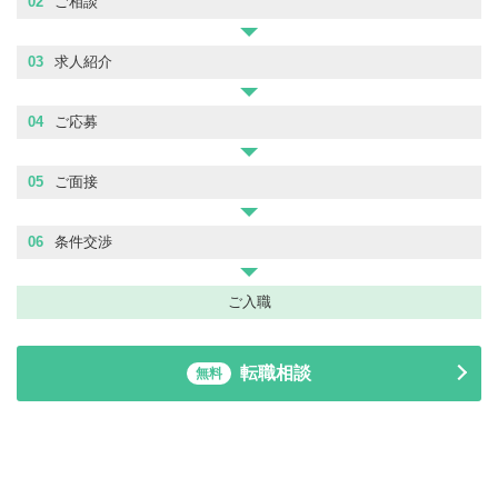
02
ご相談
03
求人紹介
04
ご応募
05
ご面接
06
条件交渉
ご入職
転職相談
無料