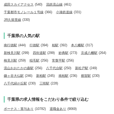
成田スカイアクセス
(540)
流鉄流山線
(461)
千葉都市モノレール１号線
(366)
小湊鉄道線
(331)
JR久留里線
(330)
千葉県の人気の駅
南行徳駅
(444)
行徳駅
(394)
柏駅
(392)
本八幡駅
(317)
新検見川駅
(299)
四街道駅
(299)
妙典駅
(273)
京成八幡駅
(264)
検見川駅
(259)
稲毛駅
(256)
常盤平駅
(256)
流山おおたかの森駅
(256)
八千代台駅
(250)
新松戸駅
(249)
鎌ヶ谷大仏駅
(246)
新柏駅
(245)
南柏駅
(236)
都賀駅
(230)
八千代緑が丘駅
(230)
三咲駅
(228)
千葉県の求人情報をこだわり条件で絞り込む
ボーナス・賞与あり
(10782)
退職金あり
(9069)