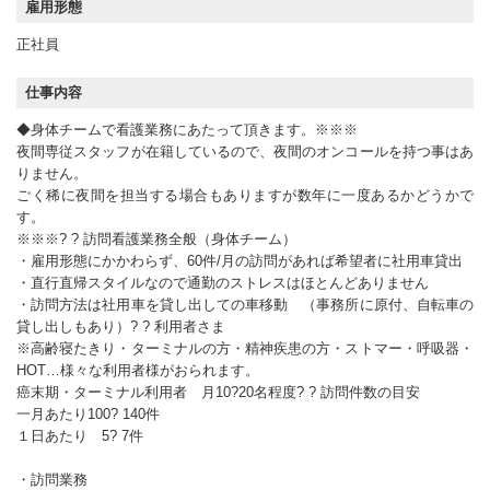
雇用形態
正社員
仕事内容
◆身体チームで看護業務にあたって頂きます。※※※
夜間専従スタッフが在籍しているので、夜間のオンコールを持つ事はあ
りません。
ごく稀に夜間を担当する場合もありますが数年に一度あるかどうかで
す。
※※※? ? 訪問看護業務全般（身体チーム）
・雇用形態にかかわらず、60件/月の訪問があれば希望者に社用車貸出
・直行直帰スタイルなので通勤のストレスはほとんどありません
・訪問方法は社用車を貸し出しての車移動 （事務所に原付、自転車の
貸し出しもあり）? ? 利用者さま
※高齢寝たきり・ターミナルの方・精神疾患の方・ストマー・呼吸器・
HOT…様々な利用者様がおられます。
癌末期・ターミナル利用者 月10?20名程度? ? 訪問件数の目安
一月あたり100? 140件
１日あたり 5? 7件
・訪問業務