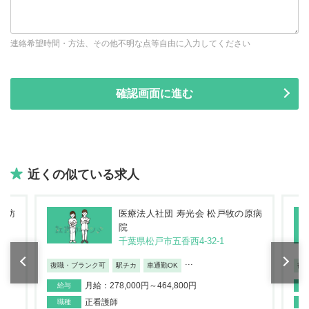
連絡希望時間・方法、その他不明な点等自由に入力してください
近くの似ている求人
ち訪
医療法人社団 寿光会 松戸牧の原病
松戸
院
千葉県松戸市五香西4-32-1
...
復職・ブランク可
駅チカ
車通勤OK
復
月給：278,000円～464,800円
給与
正看護師
職種