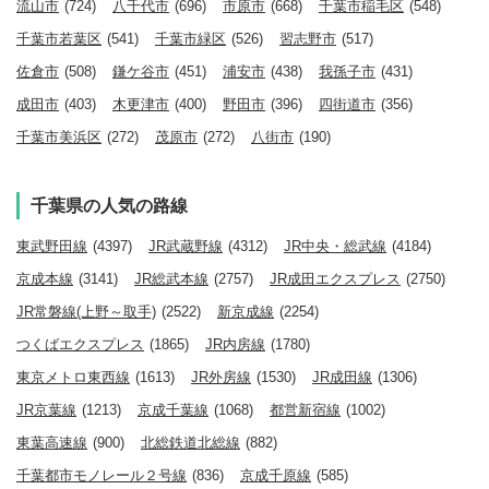
流山市
(724)
八千代市
(696)
市原市
(668)
千葉市稲毛区
(548)
千葉市若葉区
(541)
千葉市緑区
(526)
習志野市
(517)
佐倉市
(508)
鎌ケ谷市
(451)
浦安市
(438)
我孫子市
(431)
成田市
(403)
木更津市
(400)
野田市
(396)
四街道市
(356)
千葉市美浜区
(272)
茂原市
(272)
八街市
(190)
千葉県の人気の路線
東武野田線
(4397)
JR武蔵野線
(4312)
JR中央・総武線
(4184)
京成本線
(3141)
JR総武本線
(2757)
JR成田エクスプレス
(2750)
JR常磐線(上野～取手)
(2522)
新京成線
(2254)
つくばエクスプレス
(1865)
JR内房線
(1780)
東京メトロ東西線
(1613)
JR外房線
(1530)
JR成田線
(1306)
JR京葉線
(1213)
京成千葉線
(1068)
都営新宿線
(1002)
東葉高速線
(900)
北総鉄道北総線
(882)
千葉都市モノレール２号線
(836)
京成千原線
(585)