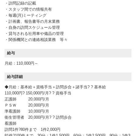
・訪問記録の記載
・スタッフ間での情報共有
・毎週(月)ミーティング
・計画書、報告書等の月末業務
・自身の訪問スケジュール管理
・貸与される社用車や備品の管理
・関係機関との連絡相談業務 等々
給与
月給：110,000円～
給与詳細
◆月給：基本給＋資格手当＋訪問歩合＋諸手当? ? 基本給
110,000円? 150,000円/月? ? 資格手当
正護師 20,000円/月
ＰＳＷ 20,000円/月
準看護師 10,000円/月
衛生管理者 20,000円/月? ? 訪問歩合
看護師
訪問1件?80件まで 1件2,000円
81件?100件まで 30分：1件1,500円、60分：1件2,500円、90分：1件3,