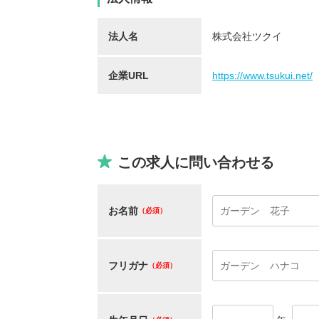
法人名
株式会社ツクイ
企業URL
https://www.tsukui.net/
保育士/33歳/0-5年/東京都
保育士
2025/05/08
2025/
【キャリア】12年 正社員 認可保育園 【転職
【キャリア】 3年 正社
この求人に問い合わせる
先】認可保育園（正社員） 【転職の...
もっと見
認可保育園 【転職先】 
る
お名前
（必須）
フリガナ
（必須）