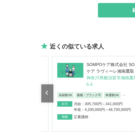
近くの似ている求人
Oケア株式会社 SOMPO
セントケア神奈川株式会
ラヴィーレ湘南鷹取
ントケア訪問看護ステ
県横須賀市湘南鷹取2-3
ン横須賀
神奈川県横須賀市安浦町3-
17
...
車通勤OK
定年65歳
日勤のみ/夜勤なし
ボーナス・賞与あり
～341,000円
0円～46,700,000円
月給：350,000円～370,000円
給与
年収：4,500,000円～4,800,000円
正看護師
職種