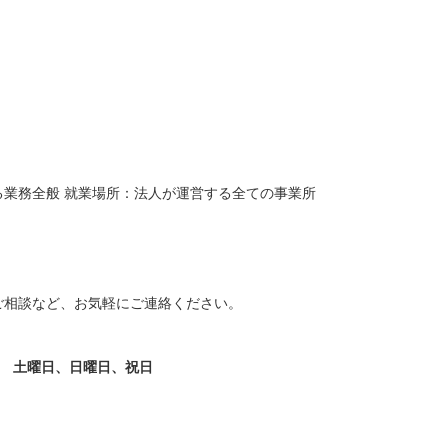
職員 大学病院 外科、救急外
【キャリア】 約5年 正社員 総合病院 病棟 約1年
院 ...
もっと見る
正社員 クリニック 外来 【...
もっと見る
る業務全般 就業場所：法人が運営する全ての事業所
祉士/46歳/20-25年/神
初任者/51歳/0-5年/東京都
県
2025/10/23
10/29
【キャリア】 約半年 派遣 デイサービス 【転
ご相談など、お気軽にご連絡ください。
 正社員 放課後デイサービ
職先】 デイサービス 【転職の目的】 給...
もっと
養護老人ホー...
もっと見る
見る
 土曜日、日曜日、祝日