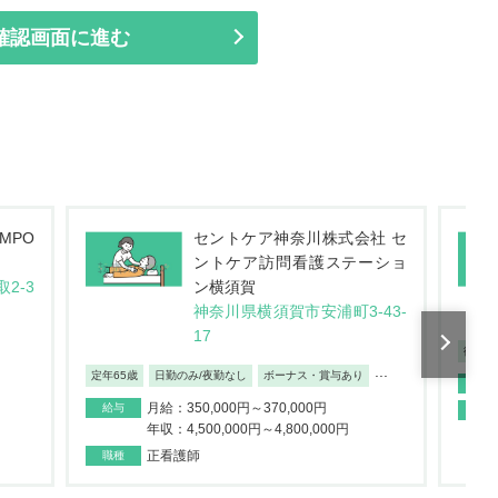
社 セ
医療法人社団 愛幸会 久里浜在
ーショ
宅クリニック
神奈川県横須賀市久里浜1-10-
43-
5
未経験
...
...
復職・ブランク可
駅チカ
車通勤OK
...
月給：250,000円～400,000円
給与
給与
正看護師
職種
職種