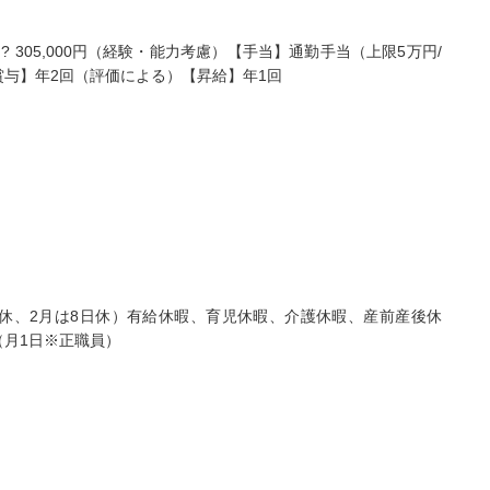
イノベーション合同会社
株式会社ツクイ ツクイ 津
0円? 305,000円（経験・能力考慮）【手当】通勤手当（上限5万円/
看護ステーションな
久井浜グループホーム
与】年2回（評価による）【昇給】年1回
 松戸サテライト
神奈川県横須賀市津久井2-
県松戸市仲井町2-7-6
17-33
ビル101
...
駅チカ
車通勤OK
資格取得支援あり
）
0日以上
月給：221,900円～305,000円
給与
...
正看護師
職種
000円～
日休、2月は8日休）有給休暇、育児休暇、介護休暇、産前産後休
（月1日※正職員）
師/30歳/経験5-10年/千
正看護師/27歳/6-10年/神奈川
県
）
09/25
2026/07/30