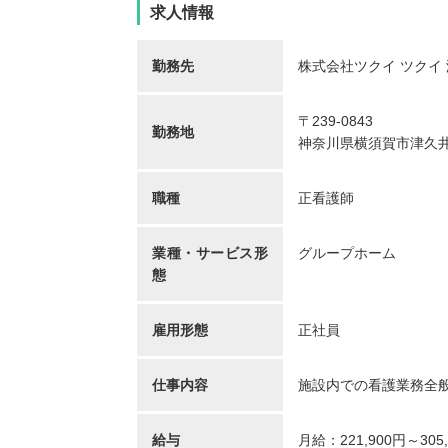
求人情報
勤務先
株式会社ツクイ ツクイ
〒239-0843
勤務地
神奈川県横須賀市津久井2-
職種
正看護師
業種・サービス形
グループホーム
態
雇用形態
正社員
仕事内容
施設内での看護業務全
給与
月給：221,900円～305