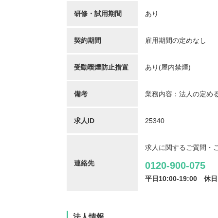
【キャリア】 約7年 正社員 総合病院 病棟 約6年
【キャリア】 4年 正
ブランク 約1年 パート デイサー...
もっと見る
来/病棟 4年 正職員 総合病
研修・試用期間
あり
契約期間
雇用期間の定めなし
受動喫煙防止措置
あり(屋内禁煙)
備考
業務内容：法人の定め
初任者/53歳/0-4年/千葉県
介護福
求人ID
25340
2025/09/22
奈川
2025/
【キャリア】 約半年年 常勤 デイサービス 約半
求人に関するご質問・
【キャリア】 約5年
年 常勤 老健 約3年 常勤 グループ...
もっと
ス 約10年 正社員 特別
連絡先
見る
0120-900-075
平日10:00-19:00
休日
法人情報