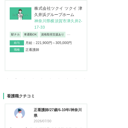
株式会社JSH 訪問看護ス
医
テーション コルディアー
介
レ 新小岩
ン
東京都葛飾区西新小岩4-4
埼
2-12イソマビル5階
地
日勤のみ/夜勤なし
車通勤OK
産休・育
...
月給：195,000円～373,100円
給与
月給：237
給与
正看護師
職種
正看護師
職種
看護職クチコミ
看護師/29歳/6-10年/神奈川県
正看護
2026/06/23
2025
【キャリア】 約5年 常勤 急性期病院 病棟 約3年
【キャリア】 約3年 