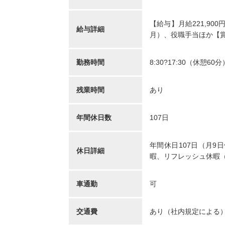
リカバリーインターナシ
T-
【給与】月給221,90
ョナル株式会社 訪問看護
訪問
給与詳細
月）、役職手当ほか【賞
ステーション リカバリ
のは
ー 池尻大橋事務所
千葉
東京都世田谷区世田谷区
青塚
勤務時間
8:30?17:30（休憩60分
池尻3-3-1キドビル5階
車通勤OK
年間休日12
...
未経験OK
復職・ブランク可
住宅手当あり
産休・育休取得実績あり
残業時間
あり
月給：320,600円～369,000円
給与
月給：110,
給与
正看護師
職種
正看護師
職種
年間休日数
107日
年間休日107日（月9
休日詳細
暇、リフレッシュ休暇
車通勤
可
正看護師/39歳/16-20年/東京
正看護
都
葉県
交通費
あり（社内規定による
2025/10/20
2022/