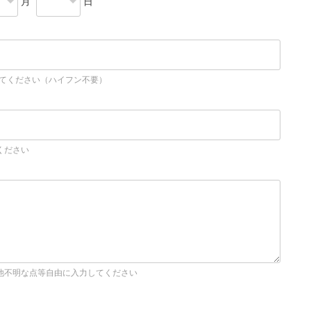
月
日
してください（ハイフン不要）
ください
他不明な点等自由に入力してください