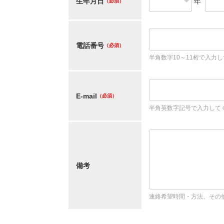
生年月日
年
（必須）
電話番号
（必須）
半角数字10～11桁で入力
E-mail
（必須）
半角英数字記号で入力して
備考
連絡希望時間・方法、その