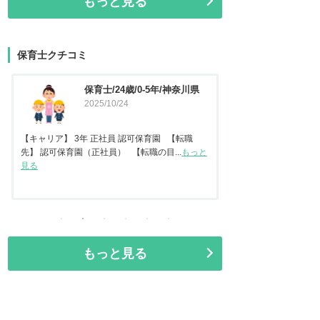
もっと見る
保育士クチコミ
保育士/45歳/20-25年/東京都
保育士
2025/09/11
県
2025
【キャリア】 認可保
任保育士として職員指導
【キャリア】22年 正社員 認可保育園2年 認定こ
見る
ども園 【転職先】保育園（認可...
もっと見る
もっと見る