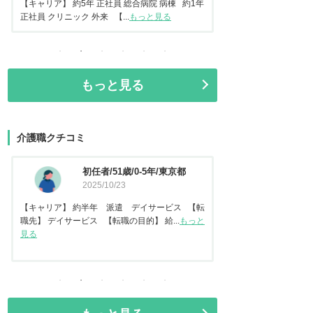
常勤 地域包括ケア病棟 【転...
もっと見る
正社員 美容クリニック 
もっと見る
介護職クチコミ
資格なし/20歳/0-5年/東京都
介護福
2025/10/14
都
2025
【キャリア】 約2年 正社員 倉庫内作業 【転
【キャリア】 約7年
職先】 特別養護老人ホーム 【転職の目...
もっと
【転職先】 有料老人ホ
見る
る