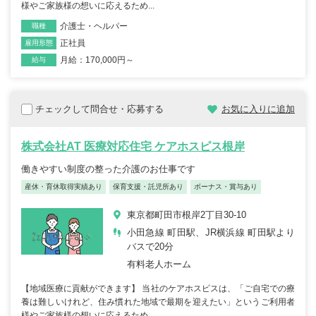
様やご家族様の想いに応えるため...
介護士・ヘルパー
職種
正社員
雇用形態
月給：170,000円～
給与
チェックして問合せ・応募する
お気に入りに追加
株式会社AT 医療対応住宅 ケアホスピス根岸
働きやすい制度の整った介護のお仕事です
産休・育休取得実績あり
保育支援・託児所あり
ボーナス・賞与あり
東京都町田市根岸2丁目30-10
小田急線 町田駅、JR横浜線 町田駅より
バスで20分
有料老人ホーム
【地域医療に貢献ができます】 当社のケアホスピスは、「ご自宅での療
養は難しいけれど、住み慣れた地域で最期を迎えたい」というご利用者
様やご家族様の想いに応えるため...