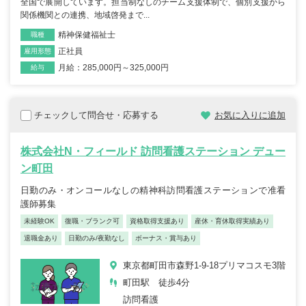
全国で展開しています。担当制なしのチーム支援体制で、個別支援から
関係機関との連携、地域啓発まで...
精神保健福祉士
職種
正社員
雇用形態
月給：285,000円～325,000円
給与
チェックして問合せ・応募する
お気に入りに追加
株式会社N・フィールド 訪問看護ステーション デュー
ン町田
日勤のみ・オンコールなしの精神科訪問看護ステーションで准看
護師募集
未経験OK
復職・ブランク可
資格取得支援あり
産休・育休取得実績あり
退職金あり
日勤のみ/夜勤なし
ボーナス・賞与あり
東京都町田市森野1-9-18プリマコスモ3階
町田駅 徒歩4分
訪問看護