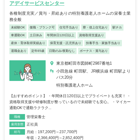
アデイサービスセンター
各種制度充実／賞与・昇給ありの特別養護老人ホームの栄養士業
務全般
未経験OK
復職・ブランク可
住宅手当あり
寮・借上住宅あり
駅チカ
車通勤OK
土日休み
年間休日120日以上
資格取得支援あり
産休・育休取得実績あり
保育支援・託児所あり
扶養手当・家族手当あり
退職金あり
定年65歳
日勤のみ/夜勤なし
ボーナス・賞与あり
東京都町田市図師町2987番地1
小田急線 町田駅、JR横浜線 町田駅より
バス20分
特別養護老人ホーム
【おすすめポイント】 ・年間休日120日以上でプライベートも充実！ ・
資格取得支援や研修制度が整っているので未経験でも安心。 ・マイカー
通勤OKで通勤ラクラク...
管理栄養士
職種
正社員
雇用形態
月給：197,200円～237,700円
給与
年収：2,366,400円～2,852,400円