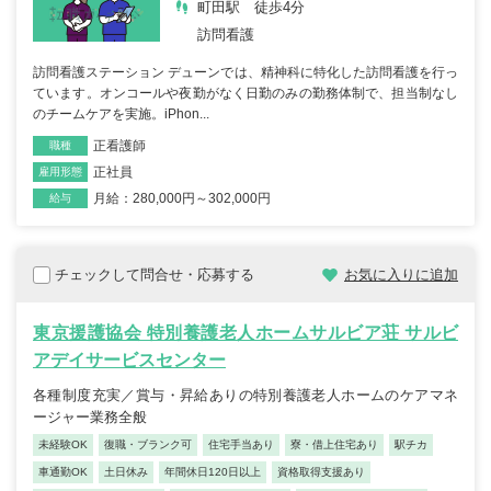
町田駅 徒歩4分
訪問看護
訪問看護ステーション デューンでは、精神科に特化した訪問看護を行っ
ています。オンコールや夜勤がなく日勤のみの勤務体制で、担当制なし
のチームケアを実施。iPhon...
正看護師
職種
正社員
雇用形態
月給：280,000円～302,000円
給与
チェックして問合せ・応募する
お気に入りに追加
東京援護協会 特別養護老人ホームサルビア荘 サルビ
アデイサービスセンター
各種制度充実／賞与・昇給ありの特別養護老人ホームのケアマネ
ージャー業務全般
未経験OK
復職・ブランク可
住宅手当あり
寮・借上住宅あり
駅チカ
車通勤OK
土日休み
年間休日120日以上
資格取得支援あり