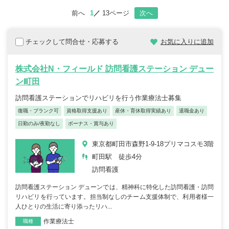
前へ
1
13ページ
次へ
チェックして問合せ・応募する
お気に入りに追加
株式会社N・フィールド 訪問看護ステーション デュー
ン町田
訪問看護ステーションでリハビリを行う作業療法士募集
復職・ブランク可
資格取得支援あり
産休・育休取得実績あり
退職金あり
日勤のみ/夜勤なし
ボーナス・賞与あり
東京都町田市森野1-9-18プリマコスモ3階
町田駅 徒歩4分
訪問看護
訪問看護ステーション デューンでは、精神科に特化した訪問看護・訪問
リハビリを行っています。担当制なしのチーム支援体制で、利用者様一
人ひとりの生活に寄り添ったリハ...
作業療法士
職種