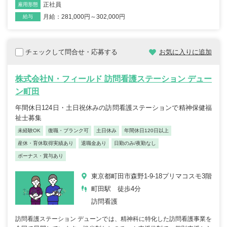
正社員
雇用形態
月給：281,000円～302,000円
給与
チェックして問合せ・応募する
お気に入りに追加
株式会社N・フィールド 訪問看護ステーション デュー
ン町田
年間休日124日・土日祝休みの訪問看護ステーションで精神保健福
祉士募集
未経験OK
復職・ブランク可
土日休み
年間休日120日以上
産休・育休取得実績あり
退職金あり
日勤のみ/夜勤なし
ボーナス・賞与あり
東京都町田市森野1-9-18プリマコスモ3階
町田駅 徒歩4分
訪問看護
訪問看護ステーション デューンでは、精神科に特化した訪問看護事業を