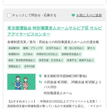
チェックして問合せ・応募する
お気に入りに追加
東京援護協会 特別養護老人ホームサルビア荘 サルビ
アデイサービスセンター
各種制度充実／賞与・昇給ありの特別養護老人ホームの介護全般
未経験OK
復職・ブランク可
住宅手当あり
寮・借上住宅あり
駅チカ
車通勤OK
土日休み
年間休日120日以上
資格取得支援あり
産休・育休取得実績あり
保育支援・託児所あり
扶養手当・家族手当あり
退職金あり
定年65歳
東京都町田市図師町2987番地1
小田急線 町田駅、JR横浜線 町田駅より
バス20分
特別養護老人ホーム
【おすすめポイント】 ・年間休日120日以上でプライベートも充実！ ・
資格取得支援や研修制度が整っているので未経験でも安心。 ・マイカー