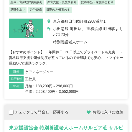
産休・育休取得実績あり
保育支援・託児所あり
扶養手当・家族手当あり
退職金あり
定年65歳
日勤のみ/夜勤なし
東京都町田市図師町2987番地1
小田急線 町田駅、JR横浜線 町田駅より
バス20分
特別養護老人ホーム
【おすすめポイント】 ・年間休日120日以上でプライベートも充実！ ・
資格取得支援や研修制度が整っているので未経験でも安心。 ・マイカー
通勤OKで通勤ラクラク...
ケアマネージャー
職種
正社員
雇用形態
月給：188,200円～296,000円
給与
年収：2,258,400円～3,552,000円
チェックして問合せ・応募する
お気に入りに追加
東京援護協会 特別養護老人ホームサルビア荘 サルビ