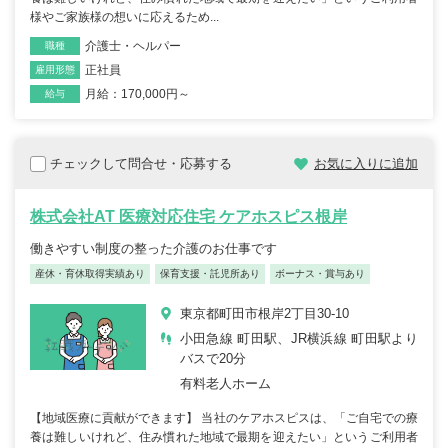
様やご家族様の想いに応えるため...
介護士・ヘルパー
職種
正社員
雇用形態
月給：170,000円～
給与
チェックして問合せ・応募する
お気に入りに追加
株式会社AT 医療対応住宅 ケアホスピス根岸
働きやすい制度の整った介護のお仕事です
産休・育休取得実績あり
保育支援・託児所あり
ボーナス・賞与あり
東京都町田市根岸2丁目30-10
小田急線 町田駅、JR横浜線 町田駅より
バスで20分
有料老人ホーム
【地域医療に貢献ができます】 当社のケアホスピスは、「ご自宅での療
養は難しいけれど、住み慣れた地域で最期を迎えたい」というご利用者