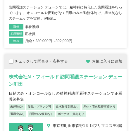
訪問看護ステーション デューンでは、精神科に特化した訪問看護を行っ
ています。オンコールや夜勤がなく日勤のみの勤務体制で、担当制なし
のチームケアを実施。iPhon...
准看護師
職種
正社員
雇用形態
月給：280,000円～302,000円
給与
チェックして問合せ・応募する
お気に入りに追加
株式会社N・フィールド 訪問看護ステーション デュー
ン町田
日勤のみ・オンコールなしの精神科訪問看護ステーションで正看
護師募集
未経験OK
復職・ブランク可
資格取得支援あり
産休・育休取得実績あり
退職金あり
日勤のみ/夜勤なし
ボーナス・賞与あり
東京都町田市森野1-9-18プリマコスモ3階