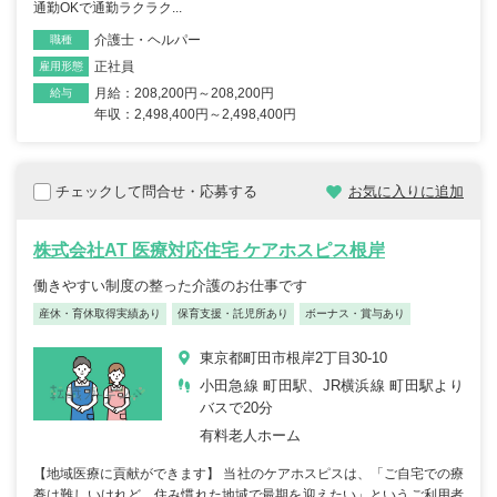
通勤OKで通勤ラクラク...
介護士・ヘルパー
職種
正社員
雇用形態
月給：208,200円～208,200円
給与
年収：2,498,400円～2,498,400円
チェックして問合せ・応募する
お気に入りに追加
株式会社AT 医療対応住宅 ケアホスピス根岸
働きやすい制度の整った介護のお仕事です
産休・育休取得実績あり
保育支援・託児所あり
ボーナス・賞与あり
東京都町田市根岸2丁目30-10
小田急線 町田駅、JR横浜線 町田駅より
バスで20分
有料老人ホーム
【地域医療に貢献ができます】 当社のケアホスピスは、「ご自宅での療
養は難しいけれど、住み慣れた地域で最期を迎えたい」というご利用者