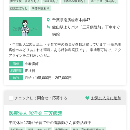
保育支援・託児所あり
退職金あり
日勤のみ/夜勤なし
ボーナス・賞与あり
残業ほぼなし
研修制度あり
千葉県南房総市本織47
館山駅よりバス「三芳病院前」下車すぐ
病院
・年間旧人120日以上 ・子育て中の職員が多数活躍しています 千葉県南
房総のみどりあふれる環境にある精神科病院です。 車通勤可能で、アク
アラインをご利用いただ...
准看護師
職種
正社員
雇用形態
月給：165,000円～267,000円
給与
チェックして問合せ・応募する
お気に入りに追加
医療法人 光洋会 三芳病院
年間休日120日!子育て中の看護師さん多数活躍中
未経験OK
復職・ブランク可
車通勤OK
産休・育休取得実績あり