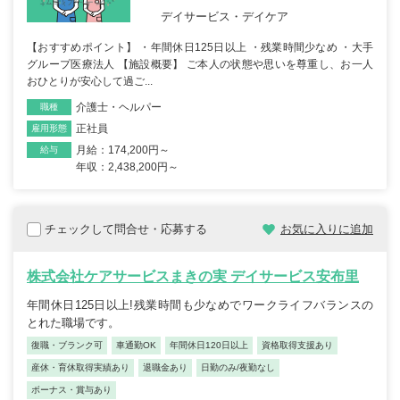
デイサービス・デイケア
【おすすめポイント】 ・年間休日125日以上 ・残業時間少なめ ・大手
グループ医療法人 【施設概要】 ご本人の状態や思いを尊重し、お一人
おひとりが安心して過ご...
介護士・ヘルパー
職種
正社員
雇用形態
月給：174,200円～
給与
年収：2,438,200円～
チェックして問合せ・応募する
お気に入りに追加
株式会社ケアサービスまきの実 デイサービス安布里
年間休日125日以上!残業時間も少なめでワークライフバランスの
とれた職場です。
復職・ブランク可
車通勤OK
年間休日120日以上
資格取得支援あり
産休・育休取得実績あり
退職金あり
日勤のみ/夜勤なし
ボーナス・賞与あり