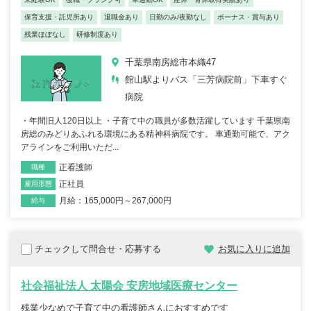
保育支援・託児所あり
退職金あり
日勤のみ/夜勤なし
ボーナス・賞与あり
残業ほぼなし
研修制度あり
千葉県南房総市本織47
館山駅よりバス「三芳病院前」下車すぐ
病院
・年間旧人120日以上 ・子育て中の職員が多数活躍しています 千葉県南
房総のみどりあふれる環境にある精神科病院です。 車通勤可能で、アク
アラインをご利用いただ...
正看護師
職種
正社員
雇用形態
月給：165,000円～267,000円
給与
チェックして問合せ・応募する
お気に入りに追加
社会福祉法人 太陽会 安房地域医療センター
残業少なめで子育て中の看護師さんにおすすめです