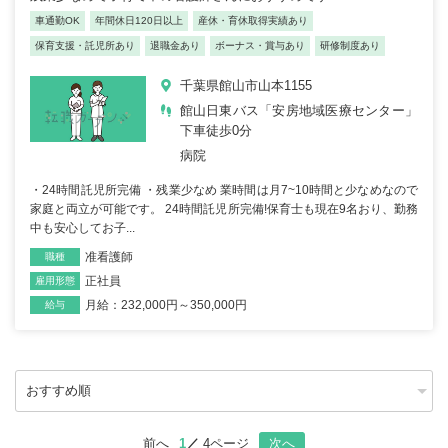
車通勤OK
年間休日120日以上
産休・育休取得実績あり
保育支援・託児所あり
退職金あり
ボーナス・賞与あり
研修制度あり
千葉県館山市山本1155
館山日東バス「安房地域医療センター」
下車徒歩0分
病院
・24時間託児所完備 ・残業少なめ 業時間は月7~10時間と少なめなので
家庭と両立が可能です。 24時間託児所完備!保育士も現在9名おり、勤務
中も安心してお子...
准看護師
職種
正社員
雇用形態
月給：232,000円～350,000円
給与
前へ
1
4ページ
次へ