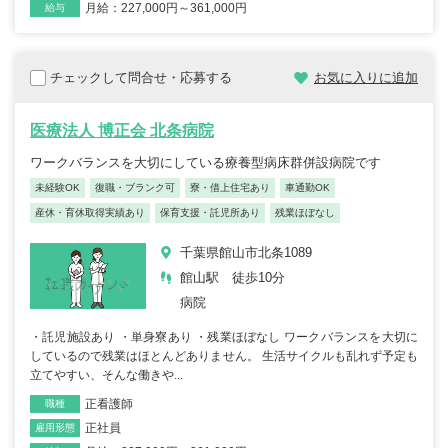
月給：227,000円～361,000円
給与
チェックして問合せ・応募する
お気に入りに追加
医療法人 博正会 北条病院
ワークバランスを大切にしている療養型病床群併設病院です
未経験OK
復職・ブランク可
寮・借上住宅あり
車通勤OK
産休・育休取得実績あり
保育支援・託児所あり
残業ほぼなし
千葉県館山市北条1089
館山駅 徒歩10分
病院
・託児施設あり ・単身寮あり ・残業ほぼなし ワークバランスを大切に
しているので残業はほとんどありません。 生活サイクルも乱れず予定も
立てやすい、そんな働きや...
正看護師
職種
正社員
雇用形態