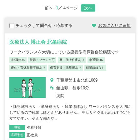
前へ
1
4ページ
次へ
チェックして問合せ・応募する
お気に入りに追加
医療法人 博正会 北条病院
ワークバランスを大切にしている療養型病床群併設病院です
未経験OK
復職・ブランク可
寮・借上住宅あり
車通勤OK
産休・育休取得実績あり
保育支援・託児所あり
残業ほぼなし
千葉県館山市北条1089
館山駅 徒歩10分
病院
・託児施設あり ・単身寮あり ・残業ほぼなし ワークバランスを大切に
しているので残業はほとんどありません。 生活サイクルも乱れず予定も
立てやすい、そんな働きや...
准看護師
職種
正社員
雇用形態