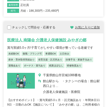
正社員
雇用形態
月給：186,300円～235,480円
給与
チェックして問合せ・応募する
お気に入りに追加
医療法人 南陽会 介護老人保健施設 みやぎの郷
賞与実績5.0ヶ月!子育てがしやすい環境が整っている老健です
未経験OK
復職・ブランク可
車通勤OK
土日休み
産休・育休取得実績あり
保育支援・託児所あり
扶養手当・家族手当あり
退職金あり
ボーナス・賞与あり
残業ほぼなし
研修制度あり
千葉県館山市宮城1088番地
館山駅から ・タクシーの場合：館山駅
西口より...
介護老人保健施設・医療院
【おすすめポイント】 ・賞与実績5.0ヶ月 ・託児施設あり ・年間休日11
9日 ・日勤のみOK 【施設について】 「みやぎの郷」は、ご利用者様の