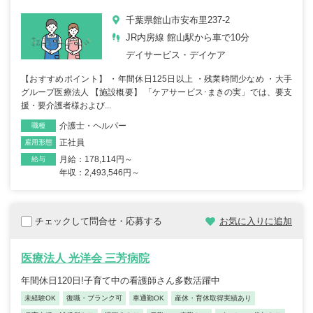
千葉県館山市安布里237-2
JR内房線 館山駅から車で10分
デイサービス・デイケア
【おすすめポイント】 ・年間休日125日以上 ・残業時間少なめ ・大手
グループ医療法人 【施設概要】 「ケアサービス･まきの実」では、要支
援・要介護者様および...
介護士・ヘルパー
職種
正社員
雇用形態
月給：178,114円～
給与
年収：2,493,546円～
チェックして問合せ・応募する
お気に入りに追加
医療法人 光洋会 三芳病院
年間休日120日!子育て中の看護師さん多数活躍中
未経験OK
復職・ブランク可
車通勤OK
産休・育休取得実績あり