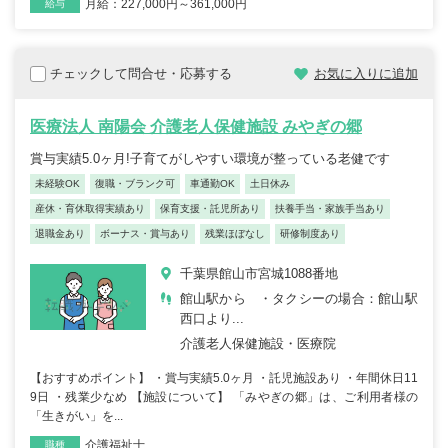
月給：227,000円～361,000円
給与
チェックして問合せ・応募する
お気に入りに追加
医療法人 南陽会 介護老人保健施設 みやぎの郷
賞与実績5.0ヶ月!子育てがしやすい環境が整っている老健です
未経験OK
復職・ブランク可
車通勤OK
土日休み
産休・育休取得実績あり
保育支援・託児所あり
扶養手当・家族手当あり
退職金あり
ボーナス・賞与あり
残業ほぼなし
研修制度あり
千葉県館山市宮城1088番地
館山駅から ・タクシーの場合：館山駅
西口より...
介護老人保健施設・医療院
【おすすめポイント】 ・賞与実績5.0ヶ月 ・託児施設あり ・年間休日11
9日 ・残業少なめ 【施設について】 「みやぎの郷」は、ご利用者様の
「生きがい」を...
介護福祉士
職種