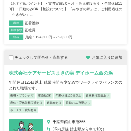
【おすすめポイント】 ・賞与実績5.0ヶ月 ・託児施設あり ・年間休日11
9日 ・日勤のみOK 【施設について】 「みやぎの郷」は、ご利用者様の
「生きがい」...
正看護師
職種
正社員
雇用形態
月給：194,300円～259,800円
給与
チェックして問合せ・応募する
お気に入りに追加
株式会社ケアサービスまきの実 デイホーム西の浜
年間休日125日以上!残業時間も少なめでワークライフバランスの
とれた職場です。
復職・ブランク可
車通勤OK
年間休日120日以上
資格取得支援あり
産休・育休取得実績あり
退職金あり
日勤のみ/夜勤なし
ボーナス・賞与あり
千葉県館山市沼865
JR内房線 館山駅から車で10分