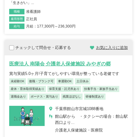
「生きがい」...
准看護師
職種
正社員
雇用形態
月給：177,300円～236,300円
給与
チェックして問合せ・応募する
お気に入りに追加
医療法人 南陽会 介護老人保健施設 みやぎの郷
賞与実績5.0ヶ月!子育てがしやすい環境が整っている老健です
未経験OK
復職・ブランク可
車通勤OK
土日休み
産休・育休取得実績あり
保育支援・託児所あり
扶養手当・家族手当あり
退職金あり
ボーナス・賞与あり
残業ほぼなし
研修制度あり
千葉県館山市宮城1088番地
館山駅から ・タクシーの場合：館山駅
西口より...
介護老人保健施設・医療院