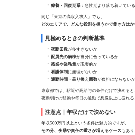
療養・回復期系
：急性期より落ち着いてい
同じ「東京の高収入求人」でも、
どのエリアで、どんな役割を担うかで働き方はか
見極めるときの判断基準
夜勤回数
が多すぎないか
配属先の病棟
が自分に合っているか
残業や業務量
が現実的か
看護体制
に無理がないか
通勤時間・乗り換え回数
が負担にならない
東京都では、駅近や高給与の条件だけで決めると
夜勤明けの移動や毎日の通勤で想像以上に疲れる
注意点｜年収だけで決めない
年収500万円以上という条件は魅力的ですが、
その分、夜勤や責任の重さが増えるケース
もあり