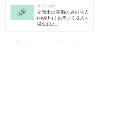
2026/04/27
2026
介護士の夜勤のみの求人
看
(神奈川)｜効率よく収入を
（
得やすい...