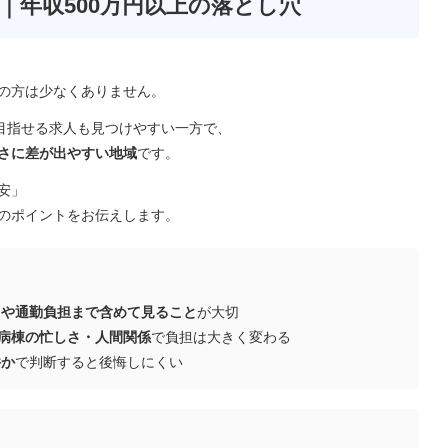
｜年収500万円以上の落とし穴
07/07
2026/04/28
ルセンター業務を希
東京都｜訪問看護ステー
れる方へ
ションで働く魅力は？
の方は少なくありません。
を目指せる求人も見つけやすい一方で、
さに差が出やすい地域
です。
安」
のポイントをお伝えします。
さや通勤負担まで含めて見ること
が大切
病棟の忙しさ・人間関係
で負担は大きく変わる
件か
で判断すると後悔しにくい