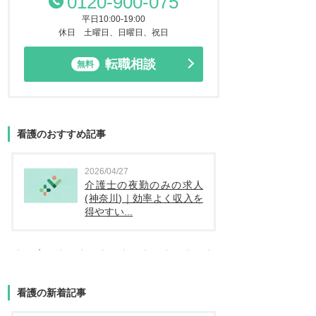
0120-900-075
平日10:00-19:00
休日 土曜日、日曜日、祝日
転職相談
無料
看護のおすすめ記事
2026/04/27
2026
介護士の夜勤のみの求人
看
(神奈川)｜効率よく収入を
（
得やすい...
看護の新着記事