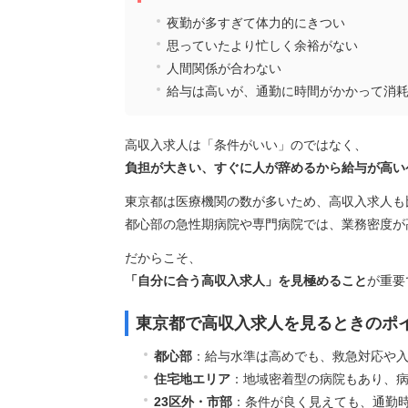
夜勤が多すぎて体力的にきつい
思っていたより忙しく余裕がない
人間関係が合わない
給与は高いが、通勤に時間がかかって消
高収入求人は「条件がいい」のではなく、
負担が大きい、すぐに人が辞めるから給与が高い
東京都は医療機関の数が多いため、高収入求人も
都心部の急性期病院や専門病院では、業務密度が
だからこそ、
「自分に合う高収入求人」を見極めること
が重要
東京都で高収入求人を見るときのポ
都心部
：給与水準は高めでも、救急対応や
住宅地エリア
：地域密着型の病院もあり、
23区外・市部
：条件が良く見えても、通勤