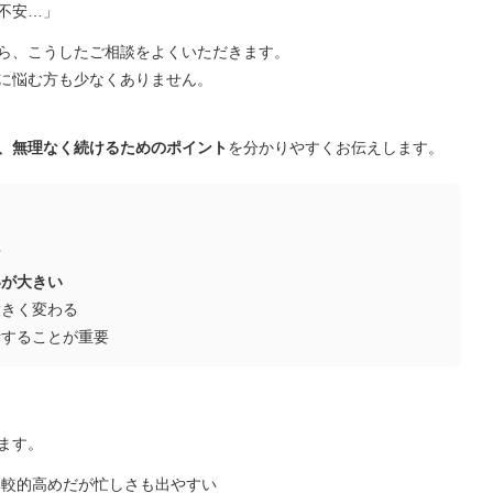
不安…」
07/07
2026/04/28
ルセンター業務を希
東京都｜訪問看護ステー
ら、こうしたご相談をよくいただきます。
れる方へ
ションで働く魅力は？
に悩む方も少なくありません。
、無理なく続けるためのポイント
を分かりやすくお伝えします。
方
いが大きい
大きく変わる
断することが重要
ます。
比較的高めだが忙しさも出やすい