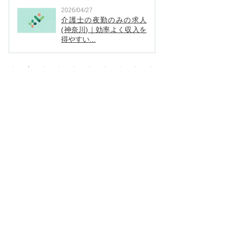
2026/04/27
2026
介護士の夜勤のみの求人
看
(神奈川)｜効率よく収入を
（
得やすい...