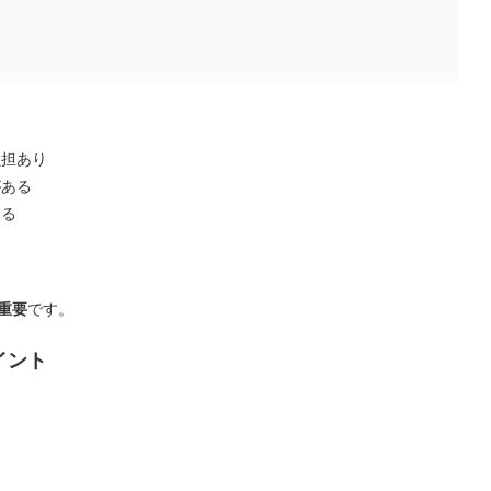
負担あり
がある
ある
重要
です。
イント